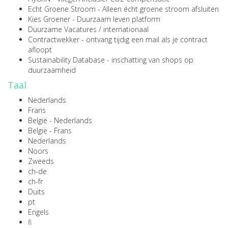
Echt Groene Stroom
- Alleen écht groene stroom afsluiten
Kies Groener
- Duurzaam leven platform
Duurzame Vacatures
/
internationaal
Contractwekker
- ontvang tijdig een mail als je contract
afloopt
Sustainability Database
- inschatting van shops op
duurzaamheid
Taal
Nederlands
Frans
België - Nederlands
België - Frans
Nederlands
Noors
Zweeds
ch-de
ch-fr
Duits
pt
Engels
fi