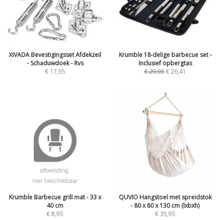
XIVADA Bevestigingsset Afdekzeil
Krumble 18-delige barbecue set -
- Schaduwdoek - Rvs
Inclusief opbergtas
€
17,95
€
29,95
€
26,41
Krumble Barbecue grill mat - 33 x
QUVIO Hangstoel met spreidstok
40 cm
- 80 x 80 x 130 cm (lxbxh)
€
8,95
€
35,95