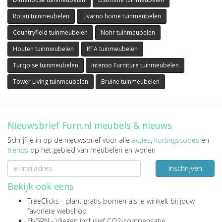
Rotan tuinmeubelen
Livarno home tuinmeubelen
Countryfield tuinmeubelen
Nohr tuinmeubelen
Houten tuinmeubelen
RTA tuinmeubelen
Turqoise tuinmeubelen
Intenso Furniture tuinmeubelen
Tower Living tuinmeubelen
Bruine tuinmeubelen
Nieuwsbrief Furn.nl meubels & nieuws
Schrijf je in op de nieuwsbrief voor alle
acties
,
kortingscodes
en
trends
op het gebied van meubelen en wonen
Inschrijven
Bekijk ook eens
TreeClicks
- plant gratis bomen als je winkelt bij jouw
favoriete webshop
FlyGRN
- Vliegen inclusief CO2-compensatie