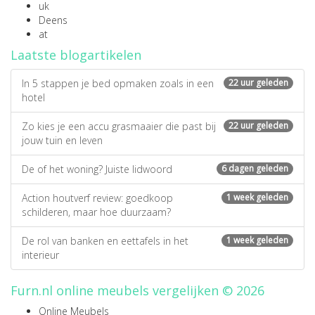
uk
Deens
at
Laatste blogartikelen
In 5 stappen je bed opmaken zoals in een
22 uur geleden
hotel
Zo kies je een accu grasmaaier die past bij
22 uur geleden
jouw tuin en leven
De of het woning? Juiste lidwoord
6 dagen geleden
Action houtverf review: goedkoop
1 week geleden
schilderen, maar hoe duurzaam?
De rol van banken en eettafels in het
1 week geleden
interieur
Furn.nl online meubels vergelijken © 2026
Online Meubels