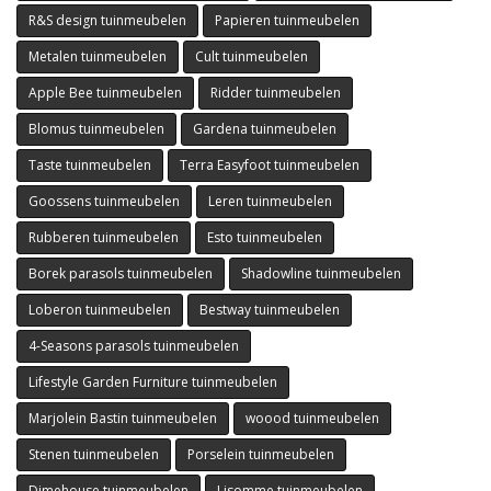
R&S design tuinmeubelen
Papieren tuinmeubelen
Metalen tuinmeubelen
Cult tuinmeubelen
Apple Bee tuinmeubelen
Ridder tuinmeubelen
Blomus tuinmeubelen
Gardena tuinmeubelen
Taste tuinmeubelen
Terra Easyfoot tuinmeubelen
Goossens tuinmeubelen
Leren tuinmeubelen
Rubberen tuinmeubelen
Esto tuinmeubelen
Borek parasols tuinmeubelen
Shadowline tuinmeubelen
Loberon tuinmeubelen
Bestway tuinmeubelen
4-Seasons parasols tuinmeubelen
Lifestyle Garden Furniture tuinmeubelen
Marjolein Bastin tuinmeubelen
woood tuinmeubelen
Stenen tuinmeubelen
Porselein tuinmeubelen
Dimehouse tuinmeubelen
Lisomme tuinmeubelen