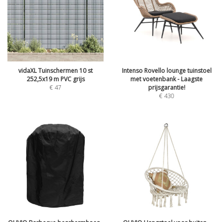
vidaXL Tuinschermen 10 st
Intenso Rovello lounge tuinstoel
252,5x19 m PVC grijs
met voetenbank - Laagste
€
47
prijsgarantie!
€
430