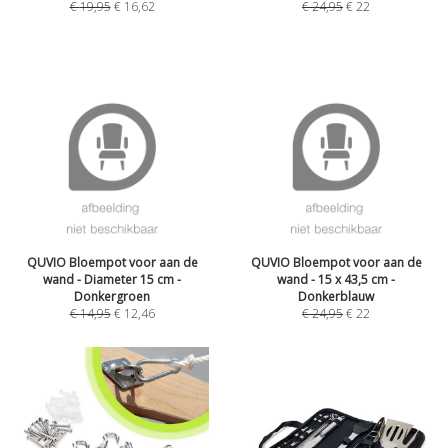
€
19,95
€
16,62
€
24,95
€
22
QUVIO Bloempot voor aan de
QUVIO Bloempot voor aan de
wand - Diameter 15 cm -
wand - 15 x 43,5 cm -
Donkergroen
Donkerblauw
€
14,95
€
12,46
€
24,95
€
22