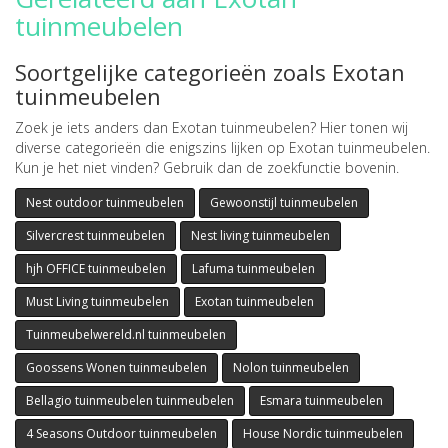
tuinmeubelen
Soortgelijke categorieën zoals Exotan
tuinmeubelen
Zoek je iets anders dan Exotan tuinmeubelen? Hier tonen wij
diverse categorieën die enigszins lijken op Exotan tuinmeubelen.
Kun je het niet vinden? Gebruik dan de zoekfunctie bovenin.
Nest outdoor tuinmeubelen
Gewoonstijl tuinmeubelen
Silvercrest tuinmeubelen
Nest living tuinmeubelen
hjh OFFICE tuinmeubelen
Lafuma tuinmeubelen
Must Living tuinmeubelen
Exotan tuinmeubelen
Tuinmeubelwereld.nl tuinmeubelen
Goossens Wonen tuinmeubelen
Nolon tuinmeubelen
Bellagio tuinmeubelen tuinmeubelen
Esmara tuinmeubelen
4 Seasons Outdoor tuinmeubelen
House Nordic tuinmeubelen