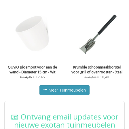
QUVIO Bloempot voor aan de
Krumble schoonmaakborstel
wand - Diameter 15 cm - Wit
voor grill of ovenrooster - Staal
€
14,95
€
12,46
€
20,95
€
18,48
Meer Tuinmeubelen
📧 Ontvang email updates voor
nieuwe exotan tuinmeubelen