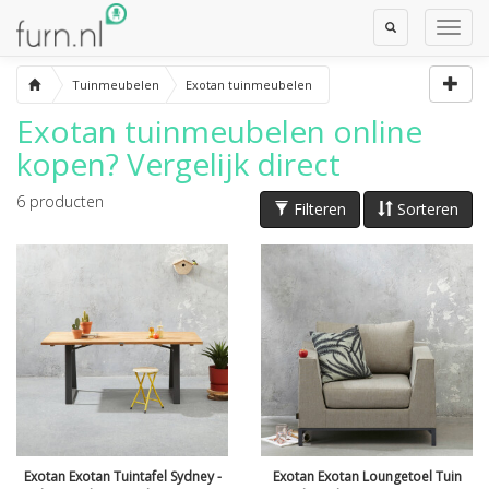
Toggle
Toggl
Search
Navig
Tuinmeubelen
Exotan tuinmeubelen
Exotan tuinmeubelen
online
kopen? Vergelijk direct
6
producten
Filteren
Sorteren
Exotan Exotan Tuintafel Sydney -
Exotan Exotan Loungetoel Tuin