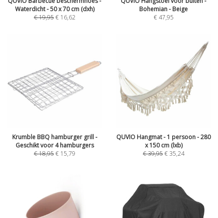
QUVIO Barbecue beschermhoes -
QUVIO Hangstoel voor buiten -
Waterdicht - 50 x 70 cm (dxh)
Bohemian - Beige
€
19,95
€
16,62
€
47,95
Krumble BBQ hamburger grill -
QUVIO Hangmat - 1 persoon - 280
Geschikt voor 4 hamburgers
x 150 cm (lxb)
€
18,95
€
15,79
€
39,95
€
35,24