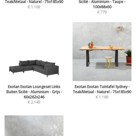
Teak/Metaal - Naturel - 75x185x90
Sicilië - Aluminium - Taupe -
€
1.169
100x88x60
€
779
Exotan Exotan Loungeset Links
Exotan Exotan Tuintafel Sydney -
Buiten Sicilië - Aluminium - Grijs -
Teak/Metaal - Naturel - 75x185x90
60x262x246
€
1.169
€
2.149