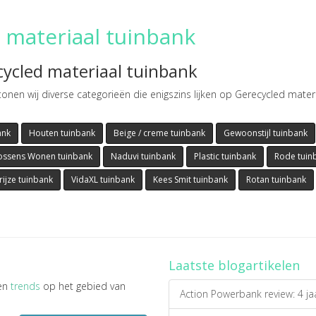
 materiaal tuinbank
cycled materiaal tuinbank
onen wij diverse categorieën die enigszins lijken op Gerecycled mater
ank
Houten tuinbank
Beige / creme tuinbank
Gewoonstijl tuinbank
ssens Wonen tuinbank
Naduvi tuinbank
Plastic tuinbank
Rode tuin
rijze tuinbank
VidaXL tuinbank
Kees Smit tuinbank
Rotan tuinbank
Laatste blogartikelen
en
trends
op het gebied van
Action Powerbank review: 4 ja