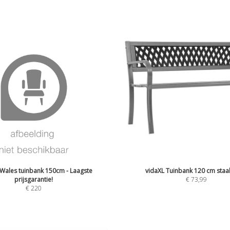
Wales tuinbank 150cm - Laagste
vidaXL Tuinbank 120 cm staal
prijsgarantie!
€
73,99
€
220