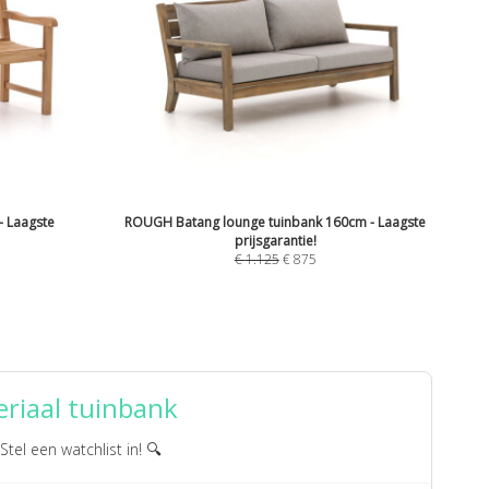
- Laagste
ROUGH Batang lounge tuinbank 160cm - Laagste
prijsgarantie!
€
1.125
€
875
riaal tuinbank
 Stel een watchlist in! 🔍