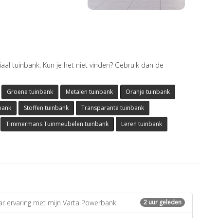
iaal tuinbank. Kun je het niet vinden? Gebruik dan de
Groene tuinbank
Metalen tuinbank
Oranje tuinbank
bank
Stoffen tuinbank
Transparante tuinbank
Timmermans Tuinmeubelen tuinbank
Leren tuinbank
ar ervaring met mijn Varta Powerbank
2 uur geleden