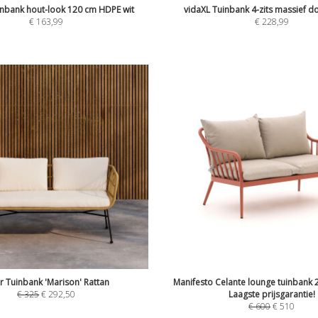
inbank hout-look 120 cm HDPE wit
vidaXL Tuinbank 4-zits massief d
€
163,99
€
228,99
 Tuinbank 'Marison' Rattan
Manifesto Celante lounge tuinbank 2
€
325
€
292,50
Laagste prijsgarantie!
€
600
€
510