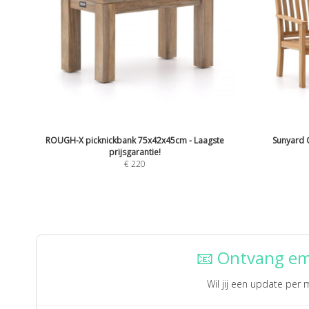
ROUGH-X picknickbank 75x42x45cm - Laagste
Sunyard 
prijsgarantie!
€
220
📧 Ontvang em
Wil jij een update per