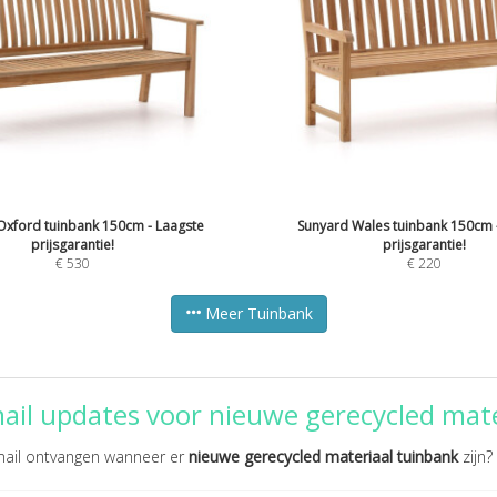
Oxford tuinbank 150cm - Laagste
Sunyard Wales tuinbank 150cm 
prijsgarantie!
prijsgarantie!
€
530
€
220
Meer Tuinbank
ail updates voor nieuwe gerecycled mate
 mail ontvangen wanneer er
nieuwe gerecycled materiaal tuinbank
zijn?