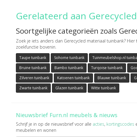
Gerelateerd aan Gerecycled
Soortgelijke categorieën zoals Gere
Zoek je iets anders dan Gerecycled materiaal tuinbank? Hier t
zoekfunctie bovenin.
Taupe tuinbank
Sohome tuinbank
Tuinmeubelshop.nl tuinb
Bruine tuinbank
Bambo tuinbank
Turqoise tuinbank
Goo
Zilveren tuinbank
Katoenen tuinbank
Blauwe tuinbank
G
Zwarte tuinbank
Glazen tuinbank
Witte tuinbank
Nieuwsbrief Furn.nl meubels & nieuws
Schrijf je in op de nieuwsbrief voor alle
acties
,
kortingscodes
meubelen en wonen