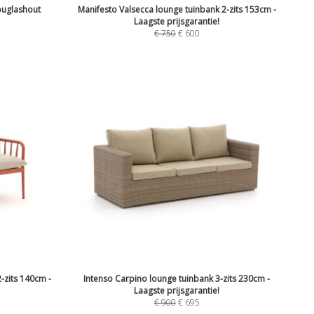
ouglashout
Manifesto Valsecca lounge tuinbank 2-zits 153cm -
Laagste prijsgarantie!
€
750
€
600
-zits 140cm -
Intenso Carpino lounge tuinbank 3-zits 230cm -
Laagste prijsgarantie!
€
900
€
695