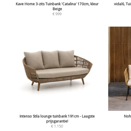
Kave Home 3-zits Tuinbank 'Catalina' 170cm, kleur
vidaXL Tu
Beige
€
999
Intenso Stila lounge tuinbank 191cm - Laagste
Nohr
prijsgarantie!
€
1.150