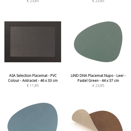
€
23,85
€
23,85
ASA Selection Placemat - PVC
LIND DNA Placemat Nupo - Leer -
Colour - Antraciet - 46 x 33 cm
Pastel Green - 44 x 37 cm
€
11,85
€
23,85