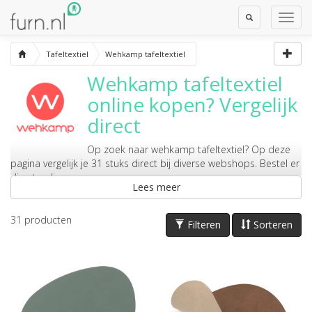
Toggle
Toggl
Search
Navig
Tafeltextiel
Wehkamp tafeltextiel
Wehkamp tafeltextiel
online kopen? Vergelijk
direct
Op zoek naar
wehkamp tafeltextiel
? Op deze
pagina vergelijk je 31 stuks direct bij diverse webshops. Bestel er
direct online.
Lees meer
31
producten
Filteren
Sorteren