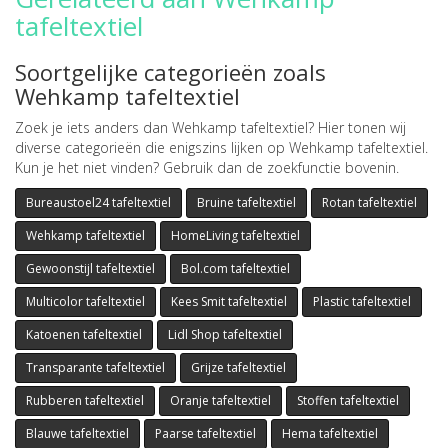
tafeltextiel
Soortgelijke categorieën zoals
Wehkamp tafeltextiel
Zoek je iets anders dan Wehkamp tafeltextiel? Hier tonen wij
diverse categorieën die enigszins lijken op Wehkamp tafeltextiel.
Kun je het niet vinden? Gebruik dan de zoekfunctie bovenin.
Bureaustoel24 tafeltextiel
Bruine tafeltextiel
Rotan tafeltextiel
Wehkamp tafeltextiel
HomeLiving tafeltextiel
Gewoonstijl tafeltextiel
Bol.com tafeltextiel
Multicolor tafeltextiel
Kees Smit tafeltextiel
Plastic tafeltextiel
Katoenen tafeltextiel
Lidl Shop tafeltextiel
Transparante tafeltextiel
Grijze tafeltextiel
Rubberen tafeltextiel
Oranje tafeltextiel
Stoffen tafeltextiel
Blauwe tafeltextiel
Paarse tafeltextiel
Hema tafeltextiel