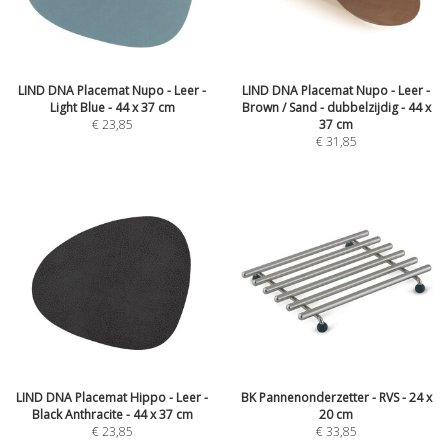
LIND DNA Placemat Nupo - Leer -
LIND DNA Placemat Nupo - Leer -
Light Blue - 44 x 37 cm
Brown / Sand - dubbelzijdig - 44 x
€
23,85
37 cm
€
31,85
LIND DNA Placemat Hippo - Leer -
BK Pannenonderzetter - RVS - 24 x
Black Anthracite - 44 x 37 cm
20 cm
€
23,85
€
33,85