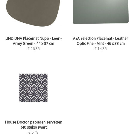
LIND DNA Placemat Nupo - Leer -
ASA Selection Placemat - Leather
Army Green - 44 x 37 cm
Optic Fine - Mint - 46 x 33 cm
€
26,85
€
14,85
House Doctor papieren servetten
(40 stuks) zwart
€
6,49