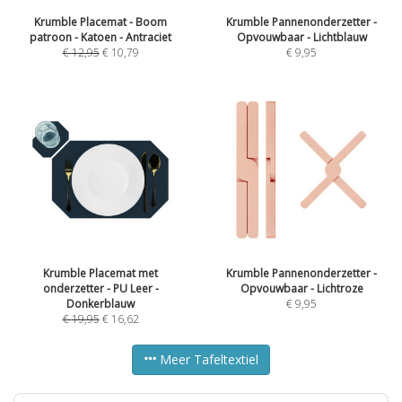
Krumble Placemat - Boom
Krumble Pannenonderzetter -
patroon - Katoen - Antraciet
Opvouwbaar - Lichtblauw
€
12,95
€
10,79
€
9,95
Krumble Placemat met
Krumble Pannenonderzetter -
onderzetter - PU Leer -
Opvouwbaar - Lichtroze
Donkerblauw
€
9,95
€
19,95
€
16,62
Meer Tafeltextiel