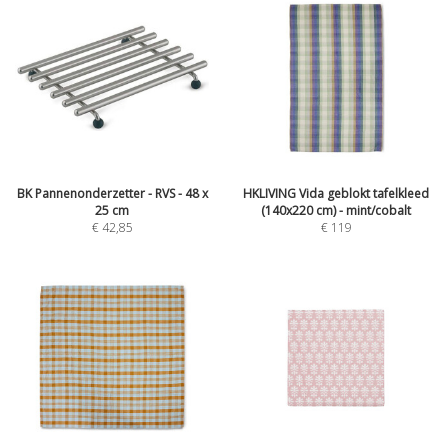
BK Pannenonderzetter - RVS - 48 x
HKLIVING Vida geblokt tafelkleed
25 cm
(140x220 cm) - mint/cobalt
€
42,85
€
119