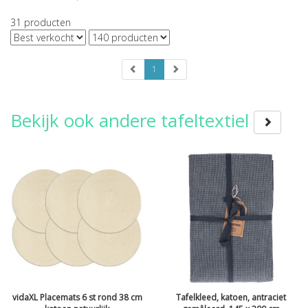
31
producten
1
Bekijk ook andere tafeltextiel
vidaXL Placemats 6 st rond 38 cm
Tafelkleed, katoen, antraciet