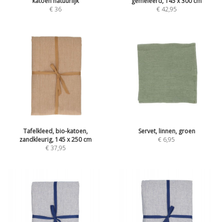
katoen natuurlijk
gemêleerd, 145 x 300 cm
€
36
€
42,95
Tafelkleed, bio-katoen,
Servet, linnen, groen
zandkleurig, 145 x 250 cm
€
6,95
€
37,95