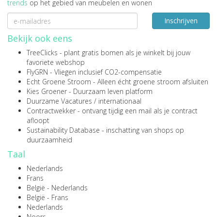
trends
op het gebied van meubelen en wonen
Inschrijven
Bekijk ook eens
TreeClicks
- plant gratis bomen als je winkelt bij jouw
favoriete webshop
FlyGRN
- Vliegen inclusief CO2-compensatie
Echt Groene Stroom
- Alleen écht groene stroom afsluiten
Kies Groener
- Duurzaam leven platform
Duurzame Vacatures
/
internationaal
Contractwekker
- ontvang tijdig een mail als je contract
afloopt
Sustainability Database
- inschatting van shops op
duurzaamheid
Taal
Nederlands
Frans
België - Nederlands
België - Frans
Nederlands
Noors