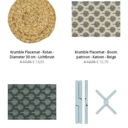
Krumble Placemat - Rotan -
Krumble Placemat - Boom
Diameter 30 cm - Lichtbruin
patroon - Katoen - Beige
€
17,95
€
14,95
€
12,95
€
10,79