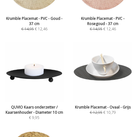
Krumble Placemat - PVC - Goud -
Krumble Placemat - PVC -
37 cm
Rosegoud - 37 cm
€
14,95
€
12,46
€
14,95
€
12,46
QUVIO Kaars onderzetter /
Krumble Placemat - Ovaal - Grijs
Kaarsenhouder - Diameter 10 cm
€
12,95
€
10,79
€
9,95