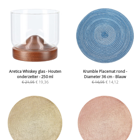
Aretica Whiskey glas - Houten
Krumble Placemat rond -
onderzetter - 250 ml
Diameter 36 cm - Blauw
€
21,95
€
19,36
€
16,95
€
14,12