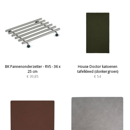
BK Pannenonderzetter - RVS - 36 x
House Doctor katoenen
25 cm
tafelkleed (donkergroen)
€
39,85
€
54