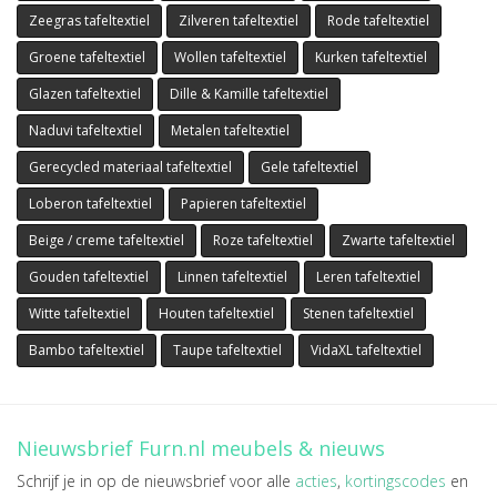
Zeegras tafeltextiel
Zilveren tafeltextiel
Rode tafeltextiel
Groene tafeltextiel
Wollen tafeltextiel
Kurken tafeltextiel
Glazen tafeltextiel
Dille & Kamille tafeltextiel
Naduvi tafeltextiel
Metalen tafeltextiel
Gerecycled materiaal tafeltextiel
Gele tafeltextiel
Loberon tafeltextiel
Papieren tafeltextiel
Beige / creme tafeltextiel
Roze tafeltextiel
Zwarte tafeltextiel
Gouden tafeltextiel
Linnen tafeltextiel
Leren tafeltextiel
Witte tafeltextiel
Houten tafeltextiel
Stenen tafeltextiel
Bambo tafeltextiel
Taupe tafeltextiel
VidaXL tafeltextiel
Nieuwsbrief Furn.nl meubels & nieuws
Schrijf je in op de nieuwsbrief voor alle
acties
,
kortingscodes
en