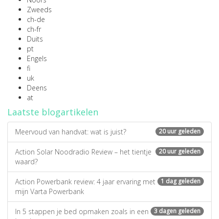
Zweeds
ch-de
ch-fr
Duits
pt
Engels
fi
uk
Deens
at
Laatste blogartikelen
Meervoud van handvat: wat is juist?
20 uur geleden
Action Solar Noodradio Review – het tientje
20 uur geleden
waard?
Action Powerbank review: 4 jaar ervaring met
1 dag geleden
mijn Varta Powerbank
In 5 stappen je bed opmaken zoals in een
3 dagen geleden