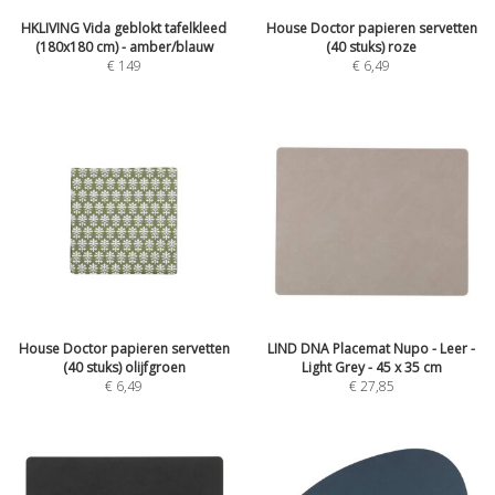
HKLIVING Vida geblokt tafelkleed
House Doctor papieren servetten
(180x180 cm) - amber/blauw
(40 stuks) roze
€
149
€
6,49
House Doctor papieren servetten
LIND DNA Placemat Nupo - Leer -
(40 stuks) olijfgroen
Light Grey - 45 x 35 cm
€
6,49
€
27,85