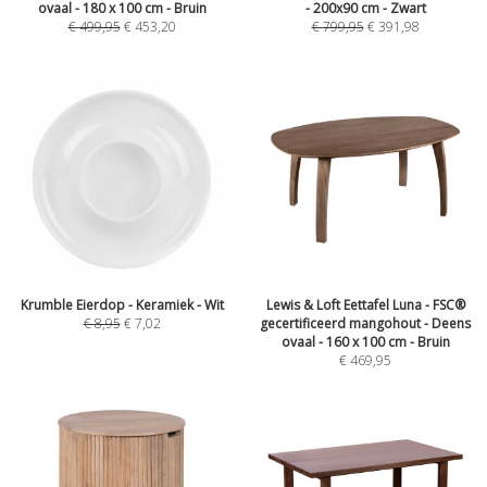
ovaal - 180 x 100 cm - Bruin
- 200x90 cm - Zwart
€
499,95
€
453,20
€
799,95
€
391,98
Krumble Eierdop - Keramiek - Wit
Lewis & Loft Eettafel Luna - FSC®
€
8,95
€
7,02
gecertificeerd mangohout - Deens
ovaal - 160 x 100 cm - Bruin
€
469,95