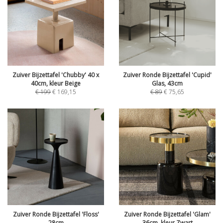
Zuiver Bijzettafel 'Chubby' 40 x
Zuiver Ronde Bijzettafel 'Cupid'
40cm, kleur Beige
Glas, 43cm
€
199
€
169,15
€
89
€
75,65
Zuiver Ronde Bijzettafel 'Floss'
Zuiver Ronde Bijzettafel 'Glam'
28cm
36cm, kleur Zwart