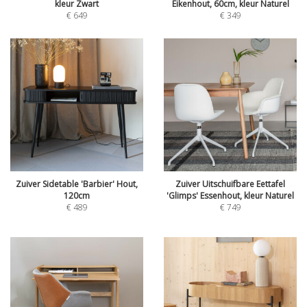
kleur Zwart
Eikenhout, 60cm, kleur Naturel
€
649
€
349
Zuiver Sidetable 'Barbier' Hout,
Zuiver Uitschuifbare Eettafel
120cm
'Glimps' Essenhout, kleur Naturel
€
489
€
749