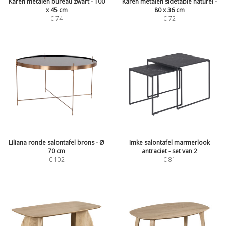
Karen metalen bureau zwart - 100
Karen metalen sidetable naturel -
x 45 cm
80 x 36 cm
€
74
€
72
Liliana ronde salontafel brons - Ø
Imke salontafel marmerlook
70 cm
antraciet - set van 2
€
102
€
81