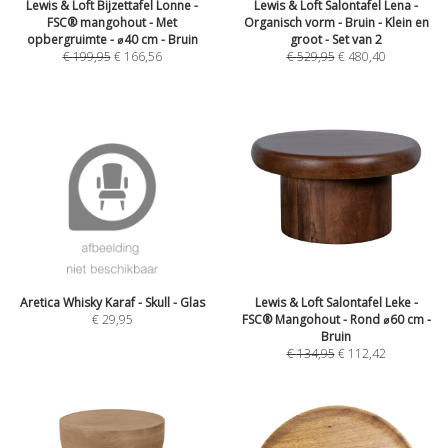
Lewis & Loft Bijzettafel Lonne -
Lewis & Loft Salontafel Lena -
FSC® mangohout - Met
Organisch vorm - Bruin - Klein en
opbergruimte - ⌀40 cm - Bruin
groot - Set van 2
€
199,95
€
166,56
€
529,95
€
480,40
Aretica Whisky Karaf - Skull - Glas
Lewis & Loft Salontafel Leke -
€
29,95
FSC® Mangohout - Rond ⌀60 cm -
Bruin
€
134,95
€
112,42