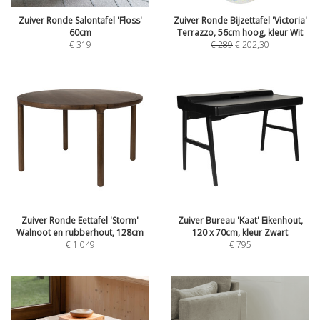
Zuiver Ronde Salontafel 'Floss'
Zuiver Ronde Bijzettafel 'Victoria'
60cm
Terrazzo, 56cm hoog, kleur Wit
€
319
€
289
€
202,30
Zuiver Ronde Eettafel 'Storm'
Zuiver Bureau 'Kaat' Eikenhout,
Walnoot en rubberhout, 128cm
120 x 70cm, kleur Zwart
€
1.049
€
795