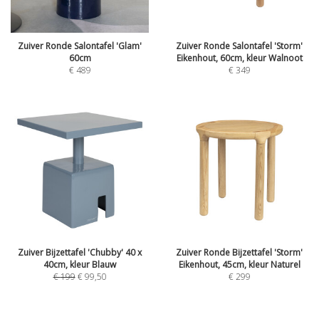
Zuiver Ronde Salontafel 'Glam'
Zuiver Ronde Salontafel 'Storm'
60cm
Eikenhout, 60cm, kleur Walnoot
€
489
€
349
Zuiver Bijzettafel 'Chubby' 40 x
Zuiver Ronde Bijzettafel 'Storm'
40cm, kleur Blauw
Eikenhout, 45cm, kleur Naturel
€
199
€
99,50
€
299