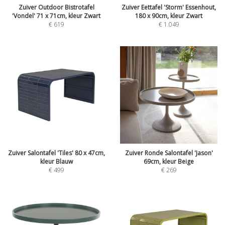
Zuiver Outdoor Bistrotafel
Zuiver Eettafel 'Storm' Essenhout,
'Vondel' 71 x 71cm, kleur Zwart
180 x 90cm, kleur Zwart
€
619
€
1.049
Zuiver Salontafel 'Tiles' 80 x 47cm,
Zuiver Ronde Salontafel 'Jason'
kleur Blauw
69cm, kleur Beige
€
499
€
269