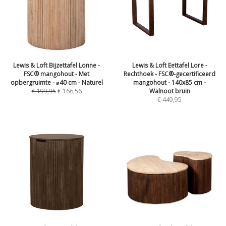
Lewis & Loft Bijzettafel Lonne -
Lewis & Loft Eettafel Lore -
FSC® mangohout - Met
Rechthoek - FSC®-gecertificeerd
opbergruimte - ⌀40 cm - Naturel
mangohout - 140x85 cm -
€
199,95
€
166,56
Walnoot bruin
€
449,95