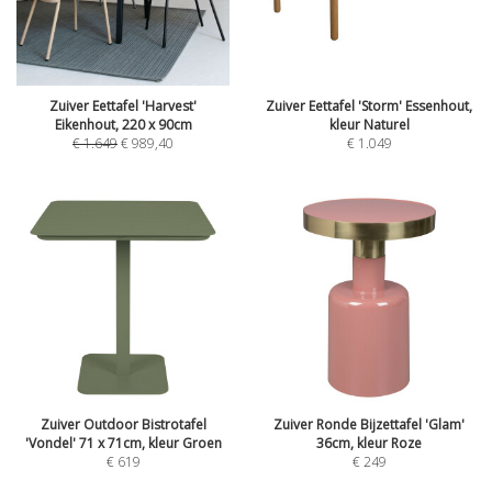
Zuiver Eettafel 'Harvest'
Zuiver Eettafel 'Storm' Essenhout,
Eikenhout, 220 x 90cm
kleur Naturel
€
1.649
€
989,40
€
1.049
Zuiver Outdoor Bistrotafel
Zuiver Ronde Bijzettafel 'Glam'
'Vondel' 71 x 71cm, kleur Groen
36cm, kleur Roze
€
619
€
249