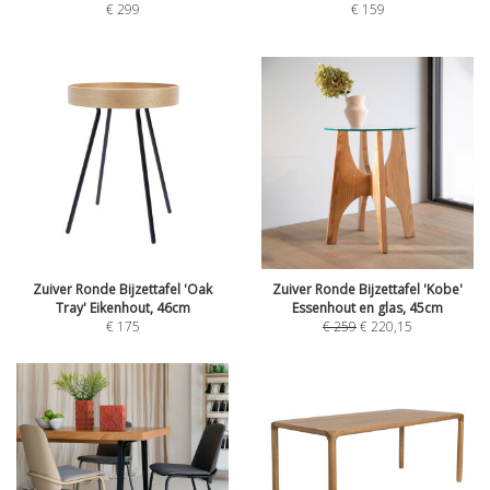
€
299
€
159
Zuiver Ronde Bijzettafel 'Oak
Zuiver Ronde Bijzettafel 'Kobe'
Tray' Eikenhout, 46cm
Essenhout en glas, 45cm
€
175
€
259
€
220,15