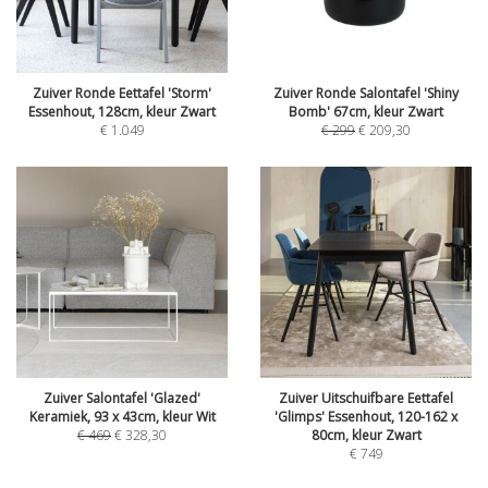
Zuiver Ronde Eettafel 'Storm'
Zuiver Ronde Salontafel 'Shiny
Essenhout, 128cm, kleur Zwart
Bomb' 67cm, kleur Zwart
€
1.049
€
299
€
209,30
Zuiver Salontafel 'Glazed'
Zuiver Uitschuifbare Eettafel
Keramiek, 93 x 43cm, kleur Wit
'Glimps' Essenhout, 120-162 x
€
469
€
328,30
80cm, kleur Zwart
€
749