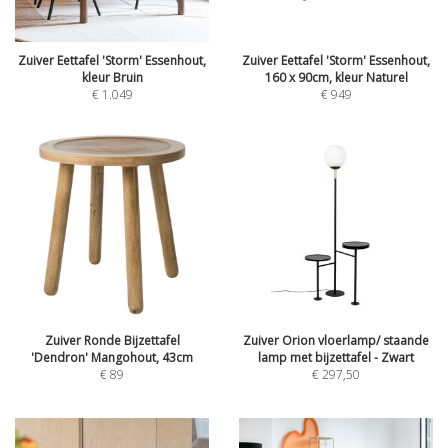
Zuiver Eettafel 'Storm' Essenhout,
Zuiver Eettafel 'Storm' Essenhout,
kleur Bruin
160 x 90cm, kleur Naturel
€
1.049
€
949
Zuiver Ronde Bijzettafel
Zuiver Orion vloerlamp/ staande
'Dendron' Mangohout, 43cm
lamp met bijzettafel - Zwart
€
89
€
297,50