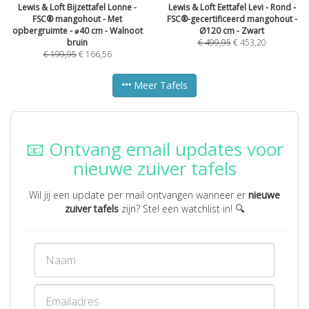
Lewis & Loft Bijzettafel Lonne -
Lewis & Loft Eettafel Levi - Rond -
FSC® mangohout - Met
FSC®-gecertificeerd mangohout -
opbergruimte - ⌀40 cm - Walnoot
Ø120 cm - Zwart
bruin
€
499,95
€
453,20
€
199,95
€
166,56
Meer Tafels
📧 Ontvang email updates voor
nieuwe zuiver tafels
Wil jij een update per mail ontvangen wanneer er
nieuwe
zuiver tafels
zijn? Stel een watchlist in! 🔍