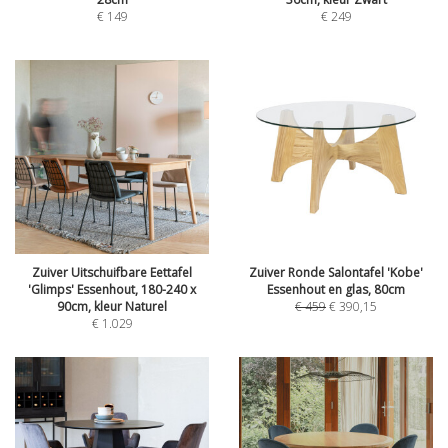
€
149
€
249
Zuiver Uitschuifbare Eettafel
Zuiver Ronde Salontafel 'Kobe'
'Glimps' Essenhout, 180-240 x
Essenhout en glas, 80cm
90cm, kleur Naturel
€
459
€
390,15
€
1.029