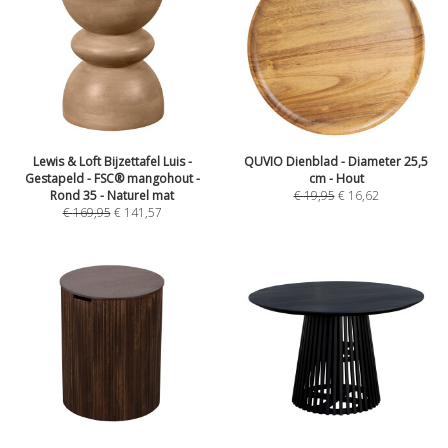
Lewis & Loft Bijzettafel Luis -
QUVIO Dienblad - Diameter 25,5
Gestapeld - FSC® mangohout -
cm - Hout
Rond 35 - Naturel mat
€
19,95
€
16,62
€
169,95
€
141,57