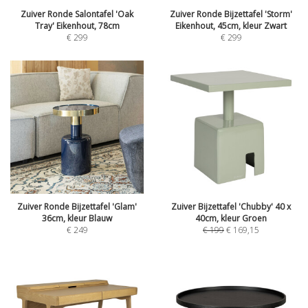
Zuiver Ronde Salontafel 'Oak
Zuiver Ronde Bijzettafel 'Storm'
Tray' Eikenhout, 78cm
Eikenhout, 45cm, kleur Zwart
€
299
€
299
Zuiver Ronde Bijzettafel 'Glam'
Zuiver Bijzettafel 'Chubby' 40 x
36cm, kleur Blauw
40cm, kleur Groen
€
249
€
199
€
169,15