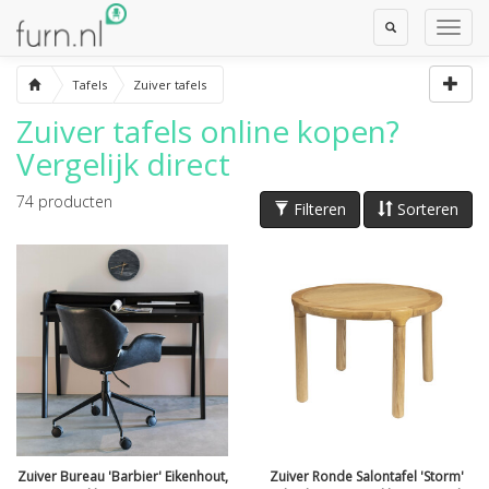
Toggle
Toggl
Search
Navig
Tafels
Zuiver tafels
Zuiver tafels
online kopen?
Vergelijk direct
74
producten
Filteren
Sorteren
Zuiver Bureau 'Barbier' Eikenhout,
Zuiver Ronde Salontafel 'Storm'