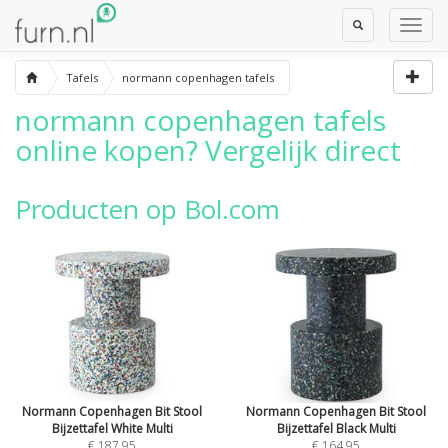
Toggle
Toggl
Search
Navig
Tafels
normann copenhagen tafels
normann copenhagen tafels
online kopen? Vergelijk direct
Producten op Bol.com
Normann Copenhagen Bit Stool
Normann Copenhagen Bit Stool
Bijzettafel White Multi
Bijzettafel Black Multi
€ 187,95
€ 164,95