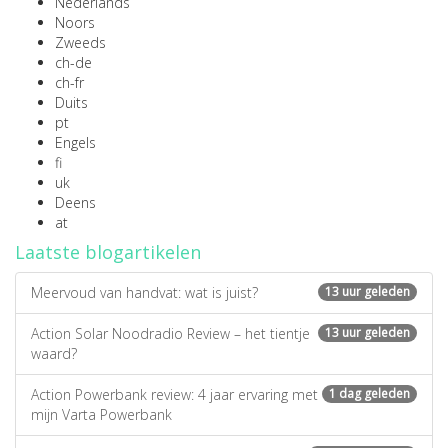
Nederlands
Noors
Zweeds
ch-de
ch-fr
Duits
pt
Engels
fi
uk
Deens
at
Laatste blogartikelen
Meervoud van handvat: wat is juist?
13 uur geleden
Action Solar Noodradio Review – het tientje
13 uur geleden
waard?
Action Powerbank review: 4 jaar ervaring met
1 dag geleden
mijn Varta Powerbank