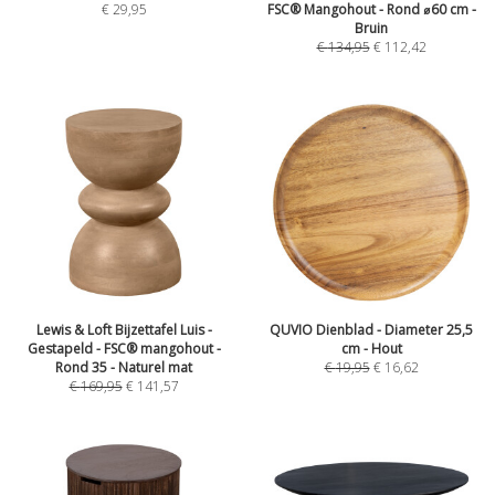
€
29,95
FSC® Mangohout - Rond ⌀60 cm -
Bruin
€
134,95
€
112,42
Lewis & Loft Bijzettafel Luis -
QUVIO Dienblad - Diameter 25,5
Gestapeld - FSC® mangohout -
cm - Hout
Rond 35 - Naturel mat
€
19,95
€
16,62
€
169,95
€
141,57