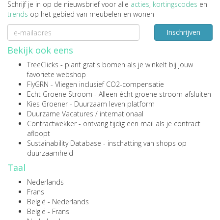
Schrijf je in op de nieuwsbrief voor alle
acties
,
kortingscodes
en
trends
op het gebied van meubelen en wonen
Inschrijven
Bekijk ook eens
TreeClicks
- plant gratis bomen als je winkelt bij jouw
favoriete webshop
FlyGRN
- Vliegen inclusief CO2-compensatie
Echt Groene Stroom
- Alleen écht groene stroom afsluiten
Kies Groener
- Duurzaam leven platform
Duurzame Vacatures
/
internationaal
Contractwekker
- ontvang tijdig een mail als je contract
afloopt
Sustainability Database
- inschatting van shops op
duurzaamheid
Taal
Nederlands
Frans
België - Nederlands
België - Frans