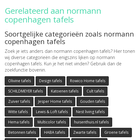
Gerelateerd aan normann
copenhagen tafels
Soortgelijke categorieën zoals normann
copenhagen tafels
Zoek je iets anders dan normann copenhagen tafels? Hier tonen
wij diverse categorieën die enigszins lijken op normann
copenhagen tafels. Kun je het niet vinden? Gebruik dan de
zoekfunctie bovenin.
Olivine tafels
Design tafels
Rowico Home tafels
SCHILDMEYER tafels
Katoenen tafels
Cult tafels
Zuiver tafels
Jesper Home tafels
Gouden tafels
Witte tafels
Lewis & Loft tafels
Nest living tafels
Hema tafels
Multicolor tafels
huisenthuis.nl tafels
Betonnen tafels
HABA tafels
Zwarte tafels
Groene tafels