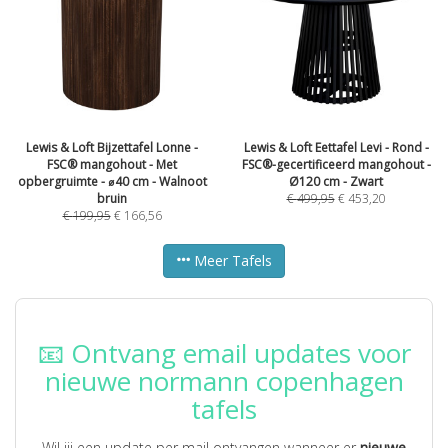
Lewis & Loft Bijzettafel Lonne -
Lewis & Loft Eettafel Levi - Rond -
FSC® mangohout - Met
FSC®-gecertificeerd mangohout -
opbergruimte - ⌀40 cm - Walnoot
Ø120 cm - Zwart
bruin
€
499,95
€
453,20
€
199,95
€
166,56
Meer Tafels
📧 Ontvang email updates voor
nieuwe normann copenhagen
tafels
Wil jij een update per mail ontvangen wanneer er
nieuwe