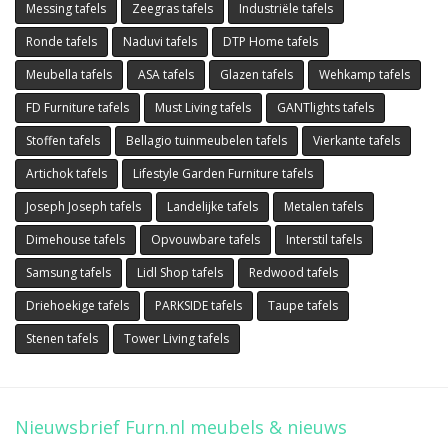
Messing tafels
Zeegras tafels
Industriële tafels
Ronde tafels
Naduvi tafels
DTP Home tafels
Meubella tafels
ASA tafels
Glazen tafels
Wehkamp tafels
FD Furniture tafels
Must Living tafels
GANTlights tafels
Stoffen tafels
Bellagio tuinmeubelen tafels
Vierkante tafels
Artichok tafels
Lifestyle Garden Furniture tafels
Joseph Joseph tafels
Landelijke tafels
Metalen tafels
Dimehouse tafels
Opvouwbare tafels
Interstil tafels
Samsung tafels
Lidl Shop tafels
Redwood tafels
Driehoekige tafels
PARKSIDE tafels
Taupe tafels
Stenen tafels
Tower Living tafels
Nieuwsbrief Furn.nl meubels & nieuws