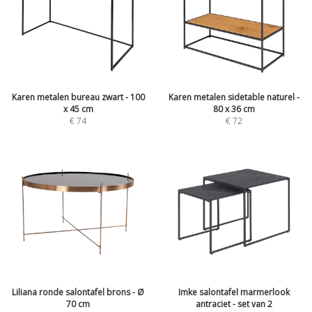
Karen metalen bureau zwart - 100
Karen metalen sidetable naturel -
x 45 cm
80 x 36 cm
€
74
€
72
Liliana ronde salontafel brons - Ø
Imke salontafel marmerlook
70 cm
antraciet - set van 2