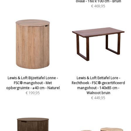
ovaal - 160 x 100 cm - Bruin
€
469,95
Lewis & Loft Bijzettafel Lonne -
Lewis & Loft Eettafel Lore -
FSC® mangohout - Met
Rechthoek - FSC®-gecertificeerd
opbergruimte - ⌀40 cm - Naturel
mangohout - 140x85 cm -
€
199,95
Walnoot bruin
€
449,95