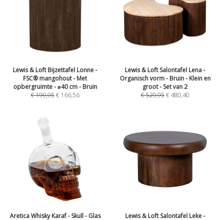
Lewis & Loft Bijzettafel Lonne -
Lewis & Loft Salontafel Lena -
FSC® mangohout - Met
Organisch vorm - Bruin - Klein en
opbergruimte - ⌀40 cm - Bruin
groot - Set van 2
€
199,95
€
166,56
€
529,95
€
480,40
Aretica Whisky Karaf - Skull - Glas
Lewis & Loft Salontafel Leke -