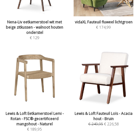
Nena-Liv eetkamerstoel wit met
vidaXL Fauteuil fluweel lichtgroen
beige zitkussen - walnoot houten
€
174,99
onderstel
€
129
Lewis & Loft Eetkamerstoel Lemi -
Lewis & Loft Fauteuil Loïs - Acacia
Rotan - FSC®-gecertificeerd
hout - Bruin
mangohout - Naturel
€
249,95
€
226,58
€
189,95