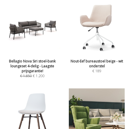
Bellagio Nova Siri stoel-bank
Nout-Eef bureaustoel beige - wit
loungeset 4-delig - Laagste
onderstel
prijsgarantie!
€
189
€
1.850
€
1.200