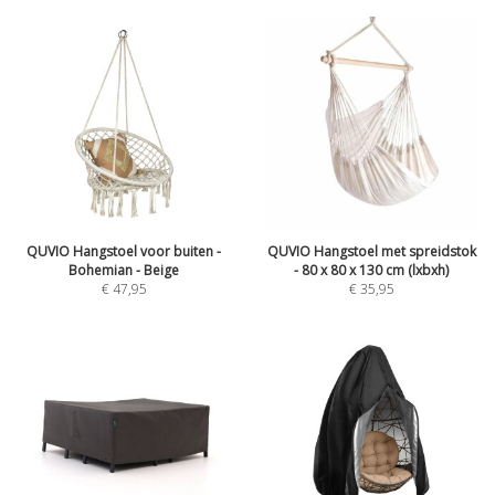
QUVIO Hangstoel voor buiten -
QUVIO Hangstoel met spreidstok
Bohemian - Beige
- 80 x 80 x 130 cm (lxbxh)
€
47,95
€
35,95