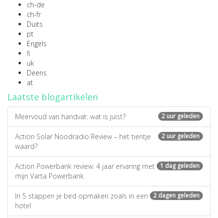
ch-de
ch-fr
Duits
pt
Engels
fi
uk
Deens
at
Laatste blogartikelen
Meervoud van handvat: wat is juist?
2 uur geleden
Action Solar Noodradio Review – het tientje
2 uur geleden
waard?
Action Powerbank review: 4 jaar ervaring met
1 dag geleden
mijn Varta Powerbank
In 5 stappen je bed opmaken zoals in een
2 dagen geleden
hotel