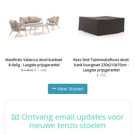
Manifesto Valsecca stoel-bankset
Kees Smit Tuinmeubelhoes stoel-
4-delig - Laagste prijsgarantie!
bank loungeset 230x210x70cm -
€
1.810
€
1.440
Laagste prijsgarantie!
€
105
Meer Stoelen
📧 Ontvang email updates voor
nieuwe tenzo stoelen