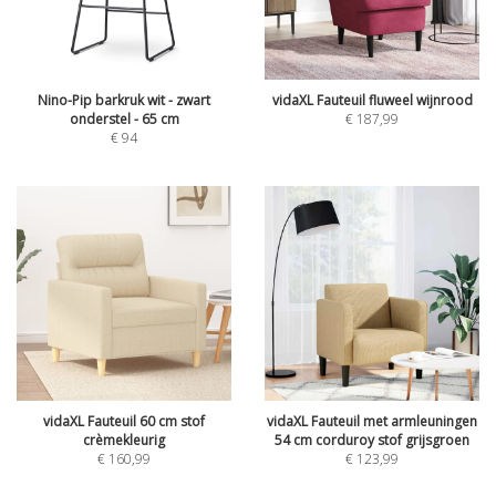
Nino-Pip barkruk wit - zwart
vidaXL Fauteuil fluweel wijnrood
onderstel - 65 cm
€
187,99
€
94
vidaXL Fauteuil 60 cm stof
vidaXL Fauteuil met armleuningen
crèmekleurig
54 cm corduroy stof grijsgroen
€
160,99
€
123,99