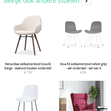
Bekijk ook andere stoelen
Nena-Mae eetkamerstoel bouclé
Noa-Fé eetkamerstoel velvet grijs
beige - walnoot houten onderstel
- wit onderstel - set van 4
€
179
€
99