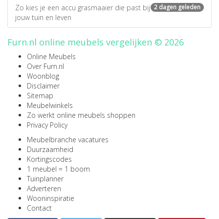
Zo kies je een accu grasmaaier die past bij
2 dagen geleden
jouw tuin en leven
Furn.nl online meubels vergelijken © 2026
Online Meubels
Over Furn.nl
Woonblog
Disclaimer
Sitemap
Meubelwinkels
Zo werkt online meubels shoppen
Privacy Policy
Meubelbranche vacatures
Duurzaamheid
Kortingscodes
1 meubel = 1 boom
Tuinplanner
Adverteren
Wooninspiratie
Contact