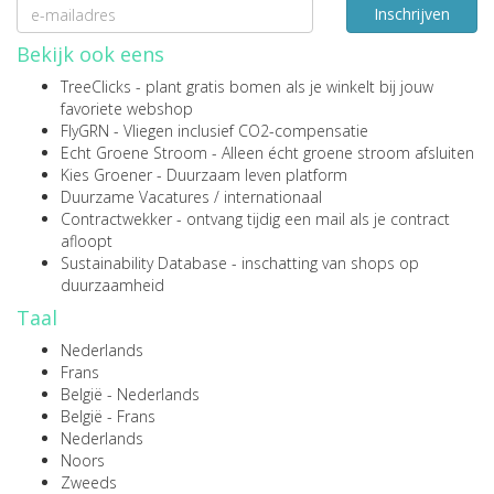
Inschrijven
Bekijk ook eens
TreeClicks
- plant gratis bomen als je winkelt bij jouw
favoriete webshop
FlyGRN
- Vliegen inclusief CO2-compensatie
Echt Groene Stroom
- Alleen écht groene stroom afsluiten
Kies Groener
- Duurzaam leven platform
Duurzame Vacatures
/
internationaal
Contractwekker
- ontvang tijdig een mail als je contract
afloopt
Sustainability Database
- inschatting van shops op
duurzaamheid
Taal
Nederlands
Frans
België - Nederlands
België - Frans
Nederlands
Noors
Zweeds