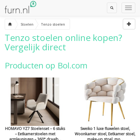
Toggle
Toggl
Search
Navig
Stoelen
Tenzo stoelen
Tenzo stoelen
online kopen?
Vergelijk direct
Producten op Bol.com
HOMAVO YZ7 Stoelenset – 6 stuks
Sweiko 1 luxe fluwelen stoel,
– Eetkamerstoelen met
Woonkamer stoel, Eetkamer stoel,
armleuningen – 360° draaib...
make-up stoel, mo...