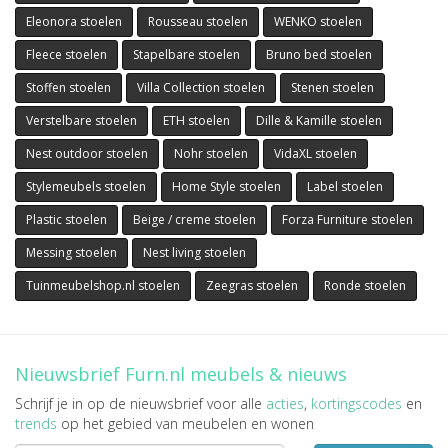
Eleonora stoelen
Rousseau stoelen
WENKO stoelen
Fleece stoelen
Stapelbare stoelen
Bruno bed stoelen
Stoffen stoelen
Villa Collection stoelen
Stenen stoelen
Verstelbare stoelen
ETH stoelen
Dille & Kamille stoelen
Nest outdoor stoelen
Nohr stoelen
VidaXL stoelen
Stylemeubels stoelen
Home Style stoelen
Label stoelen
Plastic stoelen
Beige / creme stoelen
Forza Furniture stoelen
Messing stoelen
Nest living stoelen
Tuinmeubelshop.nl stoelen
Zeegras stoelen
Ronde stoelen
Nieuwsbrief Furn.nl meubels & nieuws
Schrijf je in op de nieuwsbrief voor alle
acties
,
kortingscodes
en
trends
op het gebied van meubelen en wonen