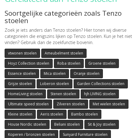
Soortgelijke categorieën zoals Tenzo
stoelen
Zoek je iets anders dan Tenzo stoelen? Hier tonen wij diverse
categorieën die enigszins lijken op Tenzo stoelen. Kun je het niet
vinden? Gebruik dan de zoekfunctie bovenin.
vtwonen stoelen
Ameubelment stoelen
Hoyz Collection stoelen
Roba stoelen
Groene stoelen
Essence stoelen
Mica stoelen
Oranje stoelen
Grijze stoelen
Loberon stoelen
Garden Collections stoelen
HomeLiving stoelen
Stenen stoelen
hjh LIVING stoelen
Ultimate speed stoelen
Zilveren stoelen
Met wielen stoelen
Kleine stoelen
Aeris stoelen
Bambo stoelen
House Nordic stoelen
Beliani stoelen
Sit & Joy stoelen
Koperen / bronzen stoelen
Sunyard Furniture stoelen