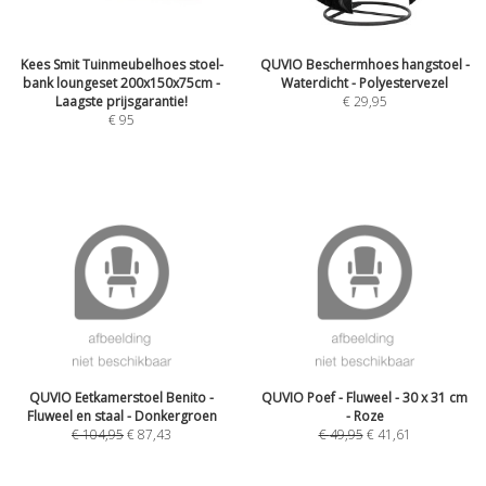
Kees Smit Tuinmeubelhoes stoel-
QUVIO Beschermhoes hangstoel -
bank loungeset 200x150x75cm -
Waterdicht - Polyestervezel
Laagste prijsgarantie!
€
29,95
€
95
QUVIO Eetkamerstoel Benito -
QUVIO Poef - Fluweel - 30 x 31 cm
Fluweel en staal - Donkergroen
- Roze
€
104,95
€
87,43
€
49,95
€
41,61