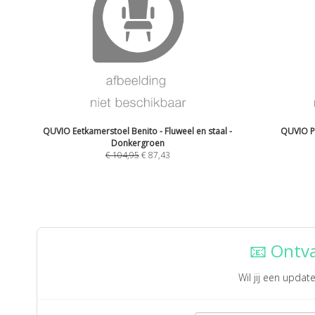
QUVIO Eetkamerstoel Benito - Fluweel en staal -
QUVIO Po
Donkergroen
€
104,95
€
87,43
📧 Ontv
Wil jij een upda