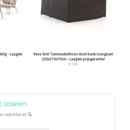
elig - Laagste
Kees Smit Tuinmeubelhoes stoel-bank loungeset
230x210x70cm - Laagste prijsgarantie!
€
105
 stoelen
en watchlist in! 🔍