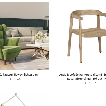
L Fauteuil fluweel lichtgroen
Lewis & Loft Eetkamerstoel Lemi - 
€
174,99
gecertificeerd mangohout - N
€
189,95