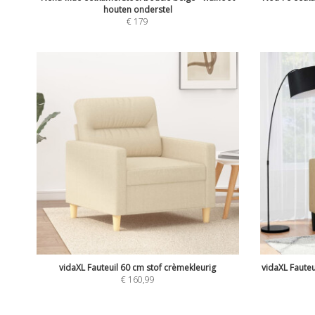
houten onderstel
€
179
vidaXL Fauteuil 60 cm stof crèmekleurig
vidaXL Faute
€
160,99