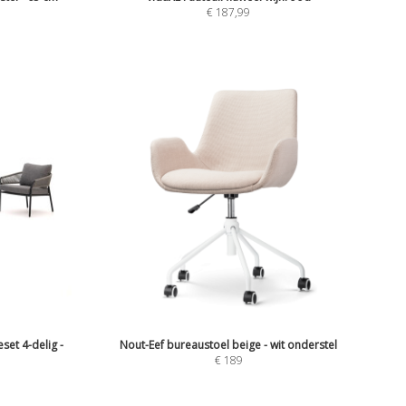
€
187,99
set 4-delig -
Nout-Eef bureaustoel beige - wit onderstel
€
189