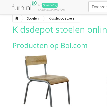
De
Groene(re)
Meubelzoekmachine
Stoelen
Kidsdepot stoelen
Kidsdepot stoelen
onlin
Producten op Bol.com