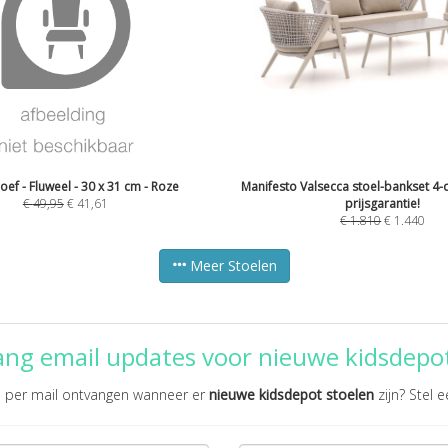
ef - Fluweel - 30 x 31 cm - Roze
Manifesto Valsecca stoel-bankset 4-d
€
49,95
€
41,61
prijsgarantie!
€
1.810
€
1.440
Meer Stoelen
ang email updates voor nieuwe kidsdepot
te per mail ontvangen wanneer er
nieuwe kidsdepot stoelen
zijn? Stel e