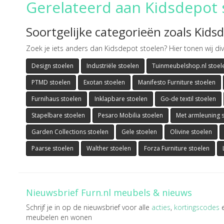
Gerelateerd aan Kidsdepot 
Soortgelijke categorieën zoals Kids
Zoek je iets anders dan Kidsdepot stoelen? Hier tonen wij div
Design stoelen
Industriële stoelen
Tuinmeubelshop.nl stoel
PTMD stoelen
Exotan stoelen
Manifesto Furniture stoelen
Furnihaus stoelen
Inklapbare stoelen
Go-de textil stoelen
Stapelbare stoelen
Pesaro Mobilia stoelen
Met armleuning 
Garden Collections stoelen
Gele stoelen
Olivine stoelen
Paarse stoelen
Walther stoelen
Forza Furniture stoelen
Nieuwsbrief Furn.nl meubels & nieuws
Schrijf je in op de nieuwsbrief voor alle
acties
,
kortingscodes
meubelen en wonen