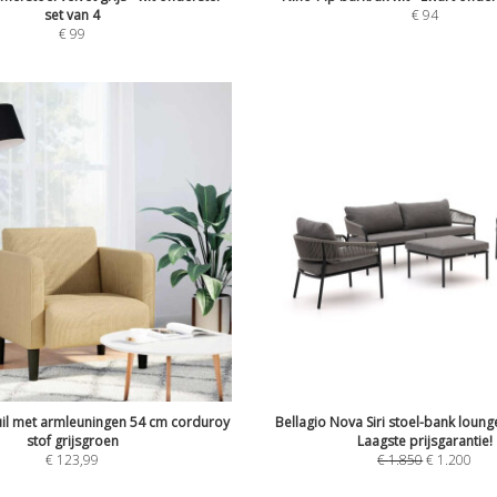
set van 4
€
94
€
99
uil met armleuningen 54 cm corduroy
Bellagio Nova Siri stoel-bank lounge
stof grijsgroen
Laagste prijsgarantie!
€
123,99
€
1.850
€
1.200