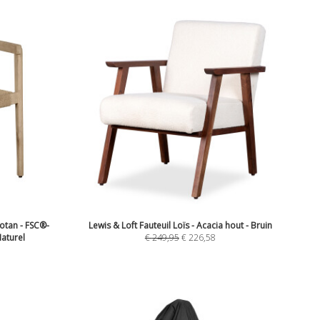
Rotan - FSC®-
Lewis & Loft Fauteuil Loïs - Acacia hout - Bruin
aturel
€
249,95
€
226,58