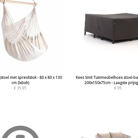
toel met spreidstok - 80 x 80 x 130
Kees Smit Tuinmeubelhoes stoel-ba
cm (lxbxh)
200x150x75cm - Laagste prijsg
€
35,95
€
95