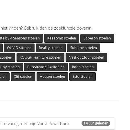
t niet vinden? Gebruik dan de zoekfunctie bovenin.
ste by 4 Seasons stoelen
Kees Smit stoelen
Loberon stoelen
QUVIO stoelen
Reality stoelen
Sohome stoelen
stoelen
ROUGH Furniture stoelen
Nest outdoor stoelen
-Boy stoelen
Bureaustoel24 stoelen
Roba stoelen
elen
XIB stoelen
Houten stoelen
Esto stoelen
ar ervaring met mijn Varta Powerbank
14 uur geleden