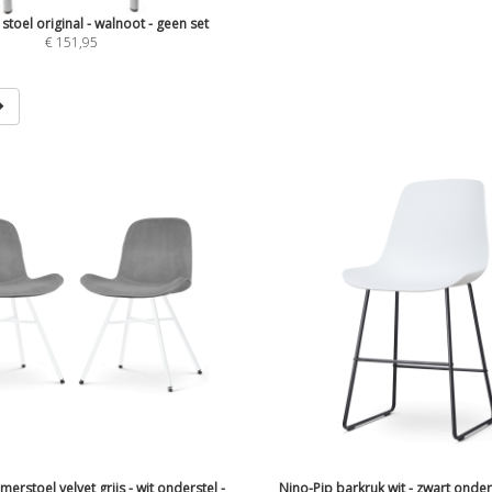
stoel original - walnoot - geen set
€ 151,95
erstoel velvet grijs - wit onderstel -
Nino-Pip barkruk wit - zwart onder