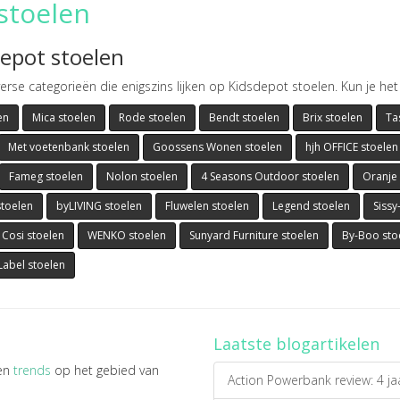
stoelen
depot stoelen
erse categorieën die enigszins lijken op Kidsdepot stoelen. Kun je he
en
Mica stoelen
Rode stoelen
Bendt stoelen
Brix stoelen
Ta
Met voetenbank stoelen
Goossens Wonen stoelen
hjh OFFICE stoelen
Fameg stoelen
Nolon stoelen
4 Seasons Outdoor stoelen
Oranje 
stoelen
byLIVING stoelen
Fluwelen stoelen
Legend stoelen
Sissy
Cosi stoelen
WENKO stoelen
Sunyard Furniture stoelen
By-Boo sto
Label stoelen
Laatste blogartikelen
en
trends
op het gebied van
Action Powerbank review: 4 ja