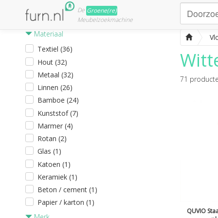
De
Groene(re)
Meubelzoekmachine
Materiaal
Vl
Textiel (36)
Witt
Hout (32)
Metaal (32)
71
product
Linnen (26)
Bamboe (24)
Kunststof (7)
Marmer (4)
Rotan (2)
Glas (1)
Katoen (1)
Keramiek (1)
Beton / cement (1)
Papier / karton (1)
QUVIO Staa
Merk