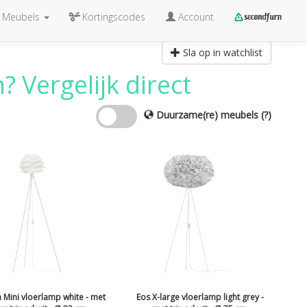
Meubels
Kortingscodes
Account
Sla op in watchlist
 Vergelijk direct
Duurzame(re) meubels
(?)
 Mini vloerlamp white - met
Eos X-large vloerlamp light grey -