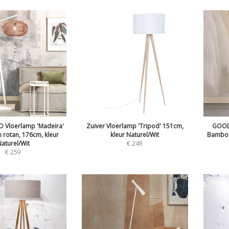
Vloerlamp 'Madeira'
Zuiver Vloerlamp 'Tripod' 151cm,
GOOD
rotan, 176cm, kleur
kleur Naturel/Wit
Bamboe,
aturel/Wit
€
249
€
259