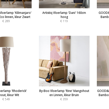
oerlamp 'Kilimanjaro'
Artistiq Vloerlamp 'Dani' 160cm
GOOD&M
o linnen, kleur Zwart
hoog
Bambo
€
289
€
119
loerlamp 'Rhoderick'
By-Boo Vloerlamp 'Rine' Mangohout
GOOD&MO
hout, kleur Wit
en Linnen, kleur Bruin
Bamboe,
€
549
€
359