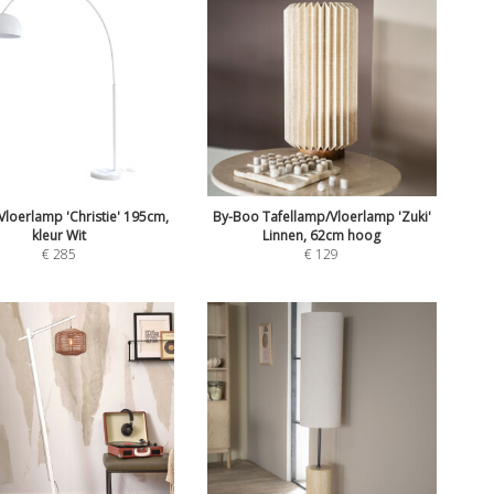
 Vloerlamp 'Christie' 195cm,
By-Boo Tafellamp/Vloerlamp 'Zuki'
kleur Wit
Linnen, 62cm hoog
€
285
€
129