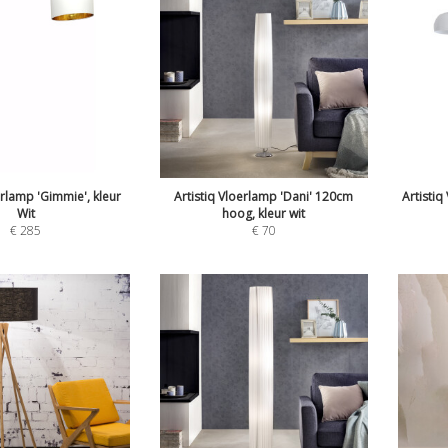
erlamp 'Gimmie', kleur
Artistiq Vloerlamp 'Dani' 120cm
Artistiq
Wit
hoog, kleur wit
€
285
€
70