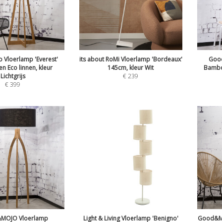
Vloerlamp 'Everest'
its about RoMi Vloerlamp 'Bordeaux'
Good
 Eco linnen, kleur
145cm, kleur Wit
Bamboe
Lichtgrijs
€
239
€
399
OJO Vloerlamp
Light & Living Vloerlamp 'Benigno'
Good&Mo