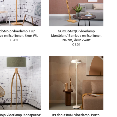
&Mojo Vloerlamp 'Fuji'
GOOD&MOJO Vloerlamp
 en Eco linnen, kleur Wit
'Montblanc' Bamboe en Eco linnen,
€
209
207cm, kleur Zwart
€
359
jo Vloerlamp 'Annapurna'
its about RoMi Vloerlamp 'Porto'