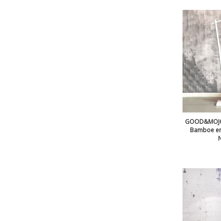
GOOD&MOJO 
Bamboe en 
N