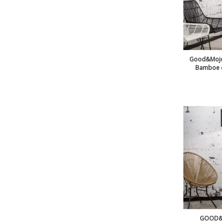
Good&Mojo 
Bamboe en
GOOD&M