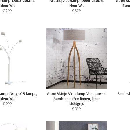
oerlamp 'Duco' 208cm,
Artistiq Vloerlamp 'Deen' 230cm,
Good&Mo
kleur Wit
kleur Wit
Bamb
€
299
€
329
rlamp 'Gregor' 5-lamps,
Good&Mojo Vloerlamp 'Annapurna'
Sante v
kleur Wit
Bamboe en Eco linnen, kleur
€
299
Lichtgrijs
€
319