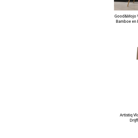
Good&Mojo Vl
Bamboe en Ec
Artistiq V
Drijf