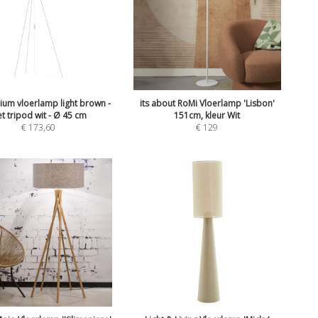
um vloerlamp light brown -
its about RoMi Vloerlamp 'Lisbon'
t tripod wit - Ø 45 cm
151cm, kleur Wit
€
173,60
€
129