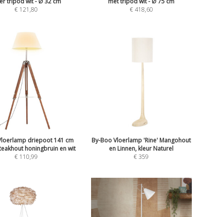
er tripod wit - Ø 32 cm
met tripod wit - Ø 75 cm
€
121,80
€
418,60
Vloerlamp driepoot 141 cm
By-Boo Vloerlamp 'Rine' Mangohout
teakhout honingbruin en wit
en Linnen, kleur Naturel
€
110,99
€
359