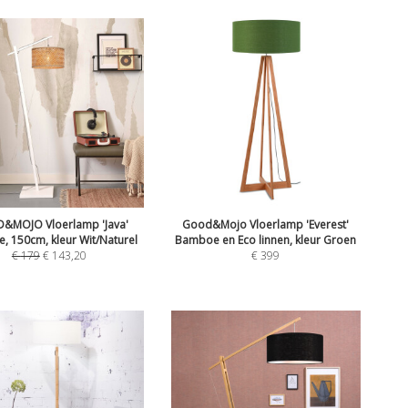
&MOJO Vloerlamp 'Java'
Good&Mojo Vloerlamp 'Everest'
 150cm, kleur Wit/Naturel
Bamboe en Eco linnen, kleur Groen
€
179
€
143,20
€
399