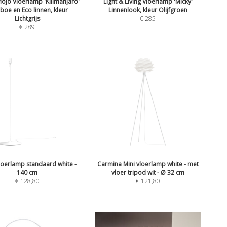
jo Vloerlamp 'Kilimanjaro'
Light & Living Vloerlamp 'Micky'
oe en Eco linnen, kleur
Linnenlook, kleur Olijfgroen
Lichtgrijs
€
285
€
289
loerlamp standaard white -
Carmina Mini vloerlamp white - met
140 cm
vloer tripod wit - Ø 32 cm
€
128,80
€
121,80