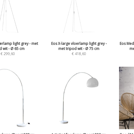
erlamp light grey - met
Eos X-large vloerlamp light grey -
Eos Medi
d wit - Ø 65 cm
met tripod wit - Ø 75 cm
me
€
299,60
€
418,60