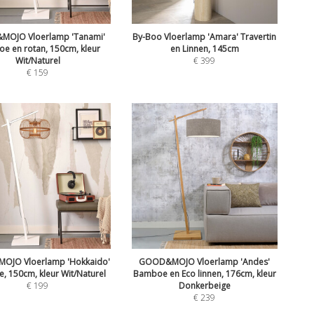
OJO Vloerlamp 'Tanami'
By-Boo Vloerlamp 'Amara' Travertin
e en rotan, 150cm, kleur
en Linnen, 145cm
Wit/Naturel
€
399
€
159
JO Vloerlamp 'Hokkaido'
GOOD&MOJO Vloerlamp 'Andes'
 150cm, kleur Wit/Naturel
Bamboe en Eco linnen, 176cm, kleur
€
199
Donkerbeige
€
239