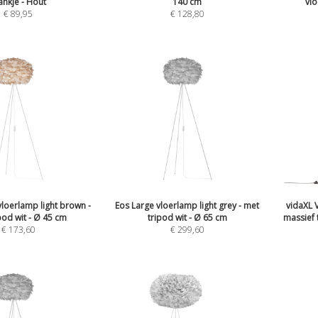
ankje - Hout
140 cm
vlo
€
89,95
€
128,80
loerlamp light brown -
Eos Large vloerlamp light grey - met
vidaXL 
pod wit - Ø 45 cm
tripod wit - Ø 65 cm
massief 
€
173,60
€
299,60