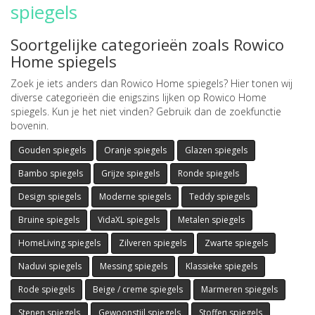
spiegels
Soortgelijke categorieën zoals Rowico
Home spiegels
Zoek je iets anders dan Rowico Home spiegels? Hier tonen wij
diverse categorieën die enigszins lijken op Rowico Home
spiegels. Kun je het niet vinden? Gebruik dan de zoekfunctie
bovenin.
Gouden spiegels
Oranje spiegels
Glazen spiegels
Bambo spiegels
Grijze spiegels
Ronde spiegels
Design spiegels
Moderne spiegels
Teddy spiegels
Bruine spiegels
VidaXL spiegels
Metalen spiegels
HomeLiving spiegels
Zilveren spiegels
Zwarte spiegels
Naduvi spiegels
Messing spiegels
Klassieke spiegels
Rode spiegels
Beige / creme spiegels
Marmeren spiegels
Stenen spiegels
Gewoonstijl spiegels
Stoffen spiegels