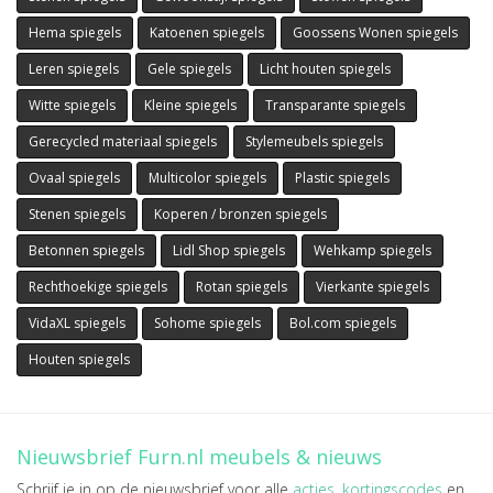
Hema spiegels
Katoenen spiegels
Goossens Wonen spiegels
Leren spiegels
Gele spiegels
Licht houten spiegels
Witte spiegels
Kleine spiegels
Transparante spiegels
Gerecycled materiaal spiegels
Stylemeubels spiegels
Ovaal spiegels
Multicolor spiegels
Plastic spiegels
Stenen spiegels
Koperen / bronzen spiegels
Betonnen spiegels
Lidl Shop spiegels
Wehkamp spiegels
Rechthoekige spiegels
Rotan spiegels
Vierkante spiegels
VidaXL spiegels
Sohome spiegels
Bol.com spiegels
Houten spiegels
Nieuwsbrief Furn.nl meubels & nieuws
Schrijf je in op de nieuwsbrief voor alle
acties
,
kortingscodes
en