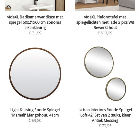
vidaXL Badkamerwandkast met
vidaXL Plafondtafel met
spiegel 60x21x60 cm sonoma
spiegellichten met lade 3 pcs Wit
eikenkleurig
Bewerkt hout
€
71,99
€
513,99
Light & Living Ronde Spiegel
Urban Interiors Ronde Spiegel
'Mamali' Mangohout, 41cm
'Loft 42' Set van 2 stuks, kleur
€
69,80
Antiek Messing
€
79,95