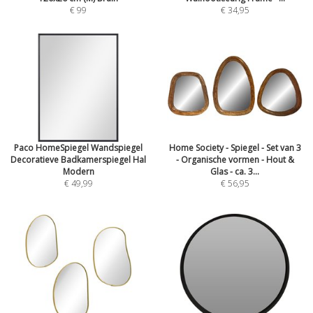
€ 99
€ 34,95
Paco HomeSpiegel Wandspiegel
Home Society - Spiegel - Set van 3
Decoratieve Badkamerspiegel Hal
- Organische vormen - Hout &
Modern
Glas - ca. 3...
€ 49,99
€ 56,95