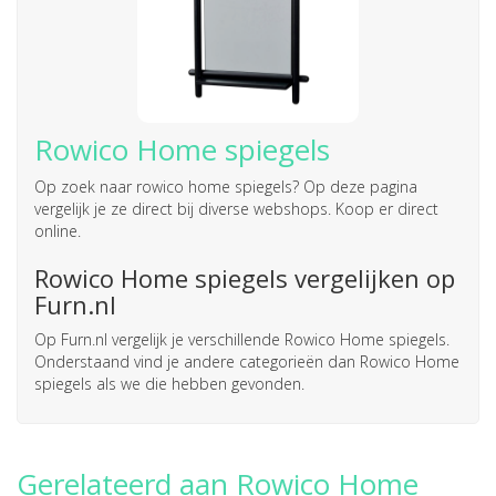
Rowico Home spiegels
Op zoek naar
rowico home spiegels
? Op deze pagina
vergelijk je ze direct bij diverse webshops. Koop er direct
online.
Rowico Home spiegels vergelijken op
Furn.nl
Op Furn.nl vergelijk je verschillende Rowico Home spiegels.
Onderstaand vind je andere categorieën dan Rowico Home
spiegels als we die hebben gevonden.
Gerelateerd aan Rowico Home