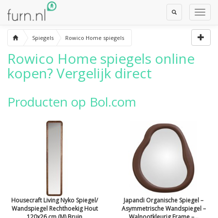
Toggle
Toggl
Search
Navig
Spiegels
Rowico Home spiegels
Rowico Home spiegels
online
kopen? Vergelijk direct
Producten op Bol.com
Housecraft Living Nyko Spiegel/
Japandi Organische Spiegel –
Wandspiegel Rechthoekig Hout
Asymmetrische Wandspiegel –
120x26 cm (M) Bruin
Walnootkleurig Frame –...