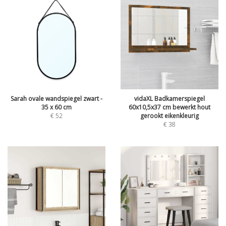
Sarah ovale wandspiegel zwart -
vidaXL Badkamerspiegel
35 x 60 cm
60x10,5x37 cm bewerkt hout
€
52
gerookt eikenkleurig
€
38