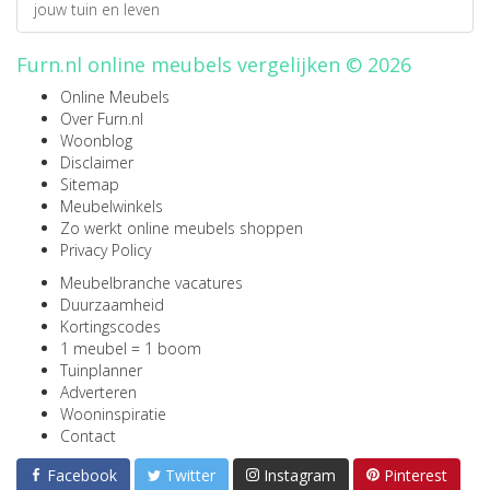
jouw tuin en leven
Furn.nl online meubels vergelijken © 2026
Online Meubels
Over Furn.nl
Woonblog
Disclaimer
Sitemap
Meubelwinkels
Zo werkt online meubels shoppen
Privacy Policy
Meubelbranche vacatures
Duurzaamheid
Kortingscodes
1 meubel = 1 boom
Tuinplanner
Adverteren
Wooninspiratie
Contact
Facebook
Twitter
Instagram
Pinterest