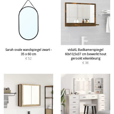
Sarah ovale wandspiegel zwart -
vidaXL Badkamerspiegel
35 x 60 cm
60x10,5x37 cm bewerkt hout
€
52
gerookt eikenkleurig
€
38