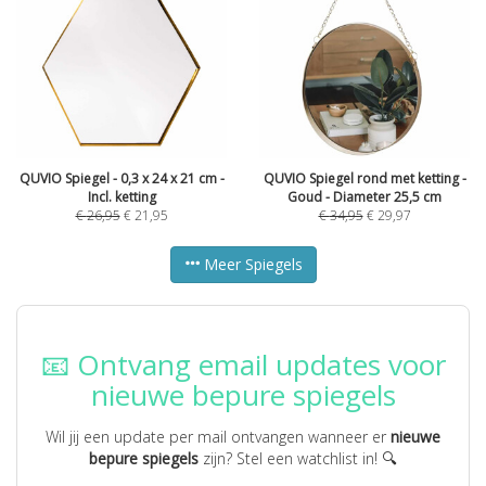
QUVIO Spiegel - 0,3 x 24 x 21 cm -
QUVIO Spiegel rond met ketting -
Incl. ketting
Goud - Diameter 25,5 cm
€
26,95
€
21,95
€
34,95
€
29,97
Meer Spiegels
📧 Ontvang email updates voor
nieuwe bepure spiegels
Wil jij een update per mail ontvangen wanneer er
nieuwe
bepure spiegels
zijn? Stel een watchlist in! 🔍