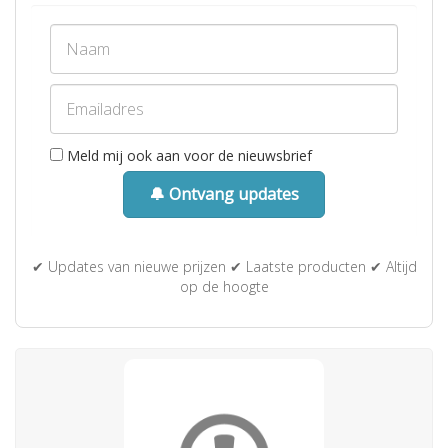
Meld mij ook aan voor de nieuwsbrief
🔔 Ontvang updates
✔ Updates van nieuwe prijzen ✔ Laatste producten ✔ Altijd
op de hoogte