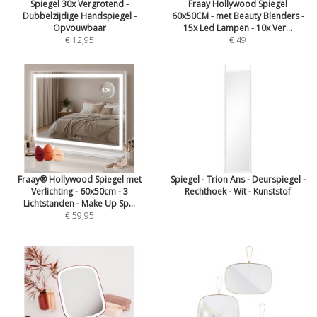
Spiegel 30x Vergrotend -
Fraay Hollywood Spiegel
Dubbelzijdige Handspiegel -
60x50CM - met Beauty Blenders -
Opvouwbaar
15x Led Lampen - 10x Ver...
€ 12,95
€ 49
Fraay® Hollywood Spiegel met
Spiegel - Trion Ans - Deurspiegel -
Verlichting - 60x50cm - 3
Rechthoek - Wit - Kunststof
Lichtstanden - Make Up Sp...
€ 59,95