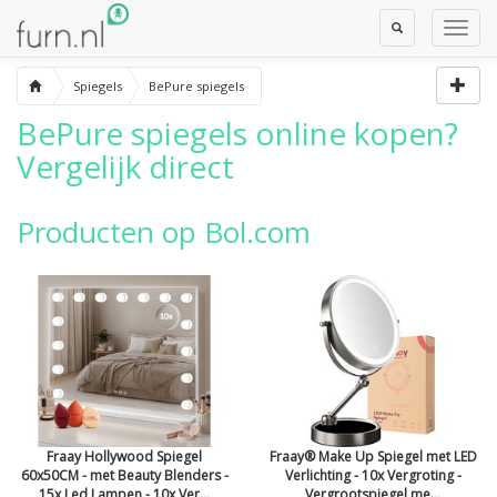
Toggle
Toggl
Search
Navig
Spiegels
BePure spiegels
BePure spiegels
online kopen?
Vergelijk direct
Producten op Bol.com
Fraay Hollywood Spiegel
Fraay® Make Up Spiegel met LED
60x50CM - met Beauty Blenders -
Verlichting - 10x Vergroting -
15x Led Lampen - 10x Ver...
Vergrootspiegel me...