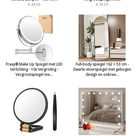
€ 44,99
€ 39,95
Fraay® Make Up Spiegel met LED
Full-body spiegel 162 × 53 cm -
Verlichting - 10x Vergroting -
Zwarte vloerspiegel met gebogen
Vergrootspiegel me...
design en onbree...