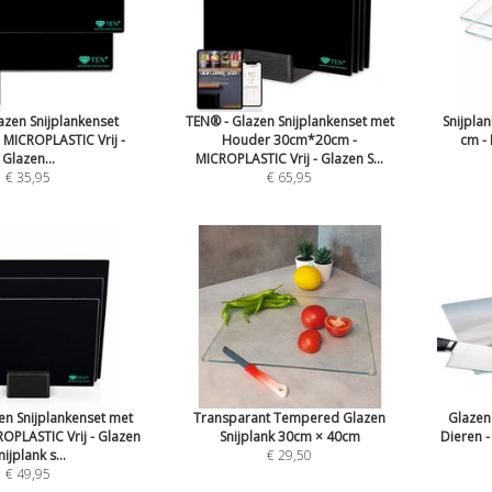
azen Snijplankenset
TEN® - Glazen Snijplankenset met
Snijplan
 - MICROPLASTIC Vrij -
Houder 30cm*20cm -
cm - 
Glazen...
MICROPLASTIC Vrij - Glazen S...
€ 35,95
€ 65,95
en Snijplankenset met
Transparant Tempered Glazen
Glazen 
OPLASTIC Vrij - Glazen
Snijplank 30cm × 40cm
Dieren -
nijplank s...
€ 29,50
€ 49,95