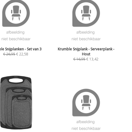
le Snijplanken - Set van 3
Krumble Snijplank - Serveerplank -
€
26,95
€
22,58
Hout
€
16,95
€
13,42