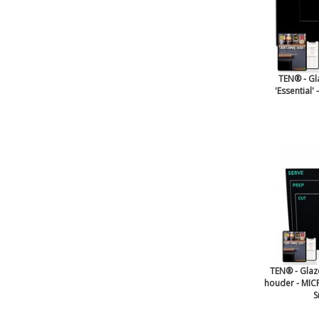
TEN® - Gl
'Essential'
TEN® - Glaz
houder - MICR
S