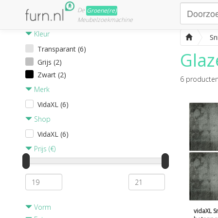
De
Groene(re)
Meubelzoekmachine
Kleur
Sn
Transparant (6)
Glaz
Grijs (2)
Zwart (2)
6
producte
Merk
VidaXL (6)
Shop
VidaXL (6)
Prijs (€)
Vorm
vidaXL S