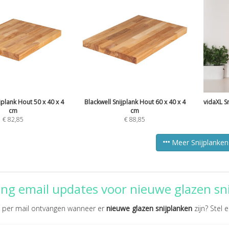
jplank Hout 50 x 40 x 4
Blackwell Snijplank Hout 60 x 40 x 4
vidaXL S
cm
cm
€
82,85
€
88,85
Meer Snijplanken
ng email updates voor nieuwe glazen sn
te per mail ontvangen wanneer er
nieuwe glazen snijplanken
zijn? Stel e