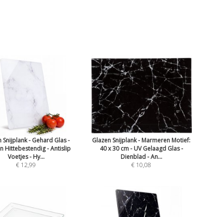
 Snijplank - Gehard Glas -
Glazen Snijplank - Marmeren Motief:
n Hittebestendig - Antislip
40 x 30 cm - UV Gelaagd Glas -
Voetjes - Hy...
Dienblad - An...
€ 12,99
€ 10,08