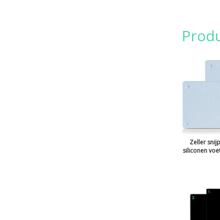
Prod
Zeller snij
siliconen voet