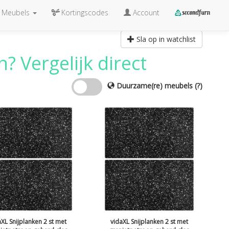
Meubels
Kortingscodes
Account
Sla op in watchlist
? Vergelijk direct
Duurzame(re) meubels
(?)
aXL Snijplanken 2 st met
vidaXL Snijplanken 2 st met