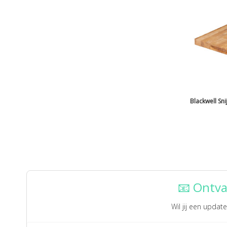
Blackwell Sni
📧 Ontva
Wil jij een upda