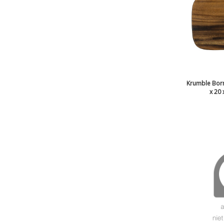
Krumble Borre
x 20 