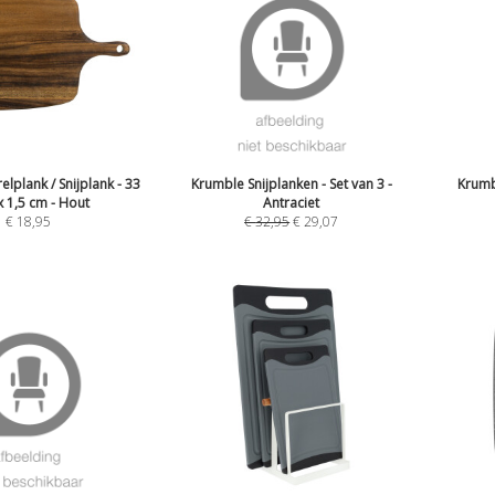
lplank / Snijplank - 33
Krumble Snijplanken - Set van 3 -
Krumb
x 1,5 cm - Hout
Antraciet
€
18,95
€
32,95
€
29,07