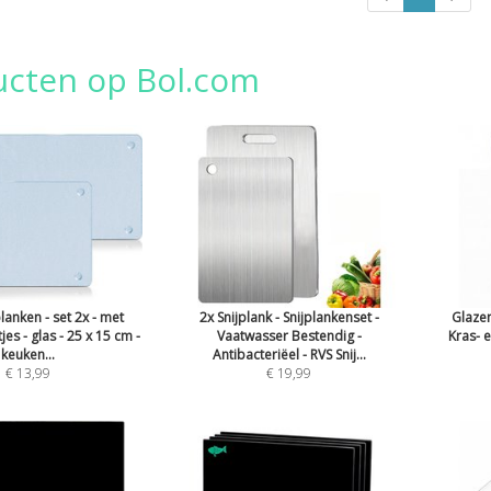
ucten op Bol.com
planken - set 2x - met
2x Snijplank - Snijplankenset -
Glazen
jes - glas - 25 x 15 cm -
Vaatwasser Bestendig -
Kras- e
keuken...
Antibacteriëel - RVS Snij...
€ 13,99
€ 19,99