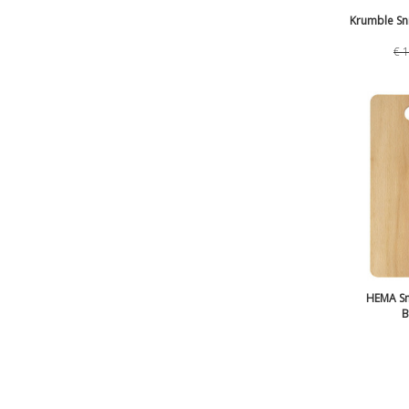
Krumble Sni
€
1
HEMA Sn
B