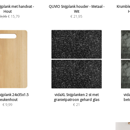
jplank met handvat -
QUVIO Snijplank houder - Metaal -
Krumble 
Hout
Wit
H
9,95
€
15,79
€
21,95
ijplank 24x35x1.5
vidaXL Snijplanken 2 st met
vid
eukenhout
granietpatroon gehard glas
bet
€
9,99
€
21