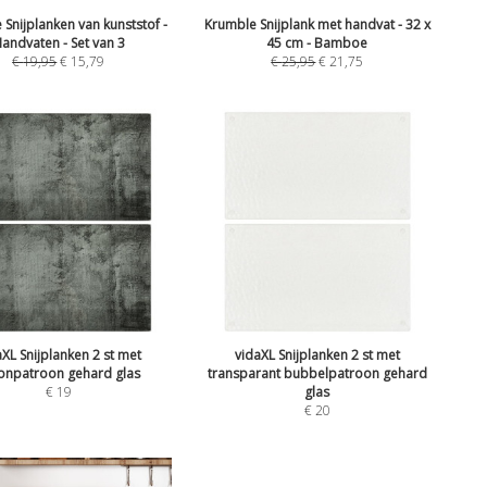
Snijplanken van kunststof -
Krumble Snijplank met handvat - 32 x
andvaten - Set van 3
45 cm - Bamboe
€
19,95
€
15,79
€
25,95
€
21,75
aXL Snijplanken 2 st met
vidaXL Snijplanken 2 st met
onpatroon gehard glas
transparant bubbelpatroon gehard
€
19
glas
€
20