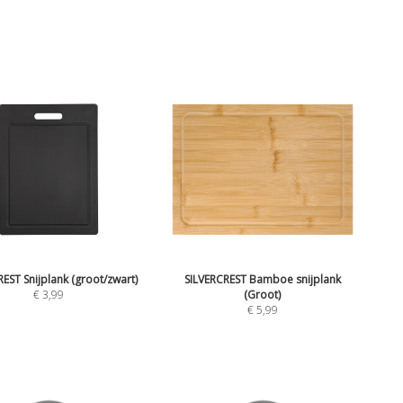
EST Snijplank (groot/zwart)
SILVERCREST Bamboe snijplank
€
3,99
(Groot)
€
5,99