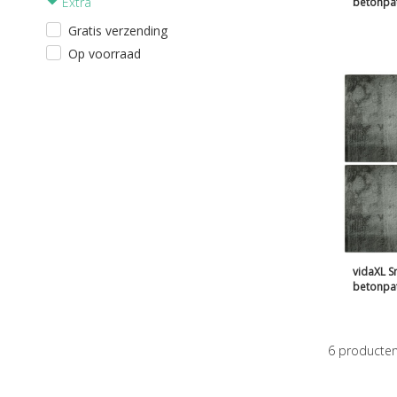
Extra
betonpa
Gratis verzending
Op voorraad
vidaXL S
betonpa
6
producte