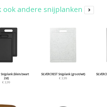
k ook andere snijplanken
Snijplank (klein/zwart
SILVERCREST Snijplank (groot/wit)
SILVERCR
2st)
€
3,99
€
3,99