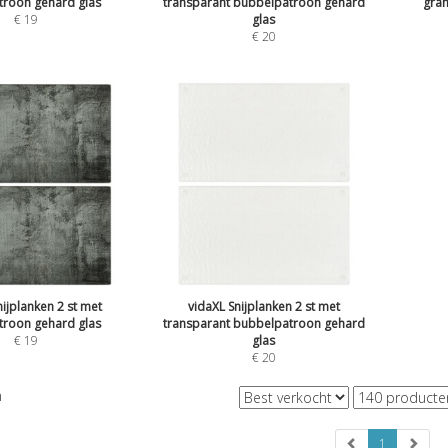
troon gehard glas
transparant bubbelpatroon gehard
gran
€
19
glas
€
20
nijplanken 2 st met
vidaXL Snijplanken 2 st met
troon gehard glas
transparant bubbelpatroon gehard
€
19
glas
€
20
n
1