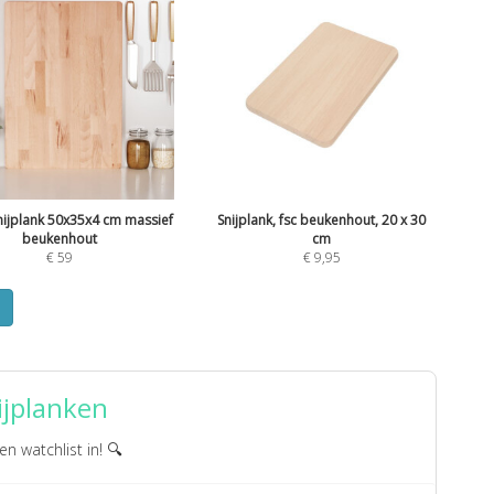
nijplank 50x35x4 cm massief
Snijplank, fsc beukenhout, 20 x 30
beukenhout
cm
€
59
€
9,95
ijplanken
en watchlist in! 🔍