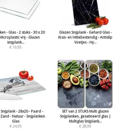
ken - Glas - 2 stuks - 30 x 20
Glazen Snijplank - Gehard Glas -
Microplastic vrij - Glazen
Kras- en Hittebestendig - Antislip
snijplank...
Voetjes - Hy...
€ 19,95
Snijplank - 28x20 - Paard -
SET van 2 STUKS Multi glazen
 Zand - Natuur - Snijplanken
Snijplanken, gesatineerd glas |
Glas
Multiglas Snijplank...
€ 24,95
€ 28,99