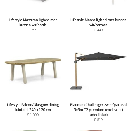
Lifestyle Massimo ligbed met
Lifestyle Mateo ligbed met kussen
kussen wit/earth
wit/carbon
€
799
€
449
Lifestyle Falcon/Glasgow dining
Platinum Challenger zweefparasol
tuintafel 240 x 120 cm
3x3m T2 premium (excl. voet)
€
1.099
faded black
€
619