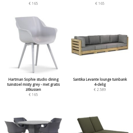
€
165
€
165
Hartman Sophie studio dining
Santika Levante lounge tuinbank
tuinstoel misty grey - met gratis
4-delig
zitkussen
€
2.589
€
165