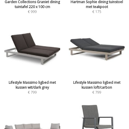
Garden Collections Graniet dining
Hartman Sophie dining tuinstoel
tuintafel 220 x 100 cm
met teakpoot
€
999
€
175
Lifestyle Massimo ligbed met
Lifestyle Massimo ligbed met
kussen wit/dark grey
kussen loft/carbon
€
799
€
799