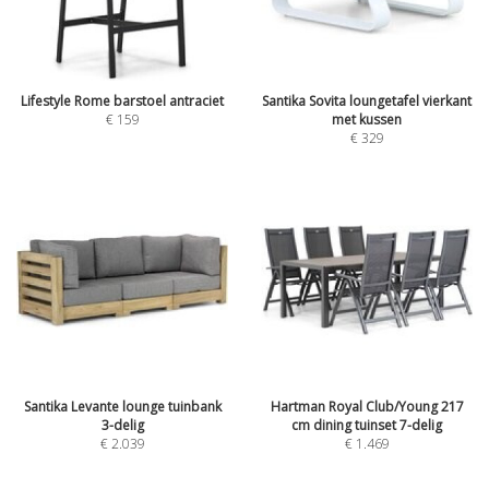
Lifestyle Rome barstoel antraciet
Santika Sovita loungetafel vierkant
€
159
met kussen
€
329
Santika Levante lounge tuinbank
Hartman Royal Club/Young 217
3-delig
cm dining tuinset 7-delig
€
2.039
€
1.469