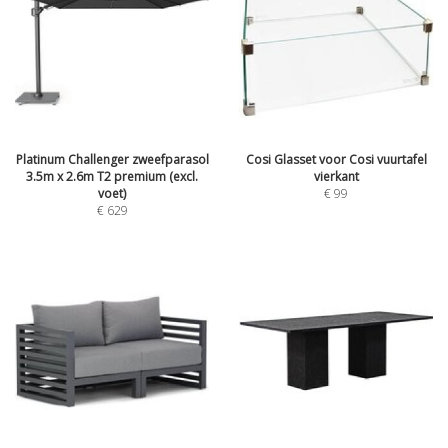
Platinum Challenger zweefparasol
Cosi Glasset voor Cosi vuurtafel
3.5m x 2.6m T2 premium (excl.
vierkant
voet)
€
99
€
629