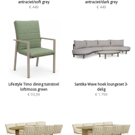
antraciet/soft grey
antraciet/dark grey
€
449
€
449
Lifestyle Timo dining tuinstoel
Santika Wave hoek loungeset 3-
loft/moss green
delig
€
93,99
€
1.799