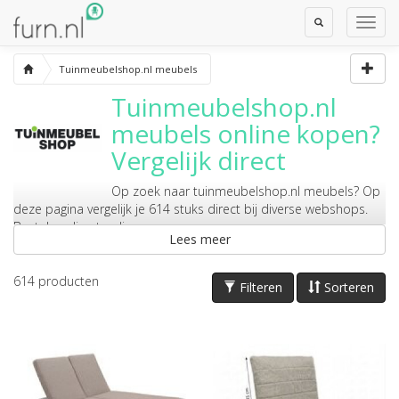
Toggle
Toggl
Search
Navig
Tuinmeubelshop.nl meubels
Tuinmeubelshop.nl
meubels
online kopen?
Vergelijk direct
Op zoek naar
tuinmeubelshop.nl meubels
? Op
deze pagina vergelijk je 614 stuks direct bij diverse webshops.
Bestel er direct online.
Lees meer
614
producten
Filteren
Sorteren