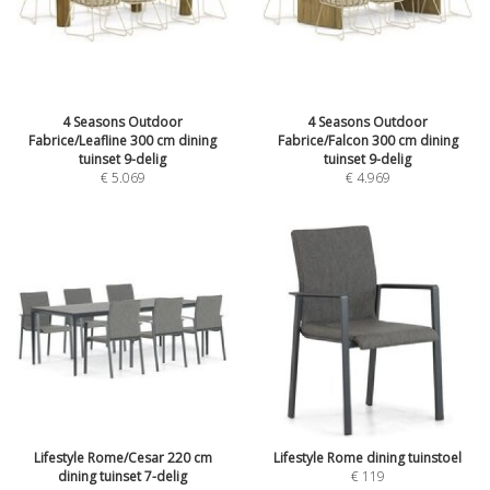
4 Seasons Outdoor
4 Seasons Outdoor
Fabrice/Leafline 300 cm dining
Fabrice/Falcon 300 cm dining
tuinset 9-delig
tuinset 9-delig
€
5.069
€
4.969
Lifestyle Rome/Cesar 220 cm
Lifestyle Rome dining tuinstoel
dining tuinset 7-delig
€
119