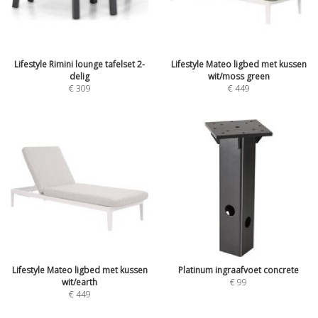
Lifestyle Rimini lounge tafelset 2-
Lifestyle Mateo ligbed met kussen
delig
wit/moss green
€
309
€
449
Lifestyle Mateo ligbed met kussen
Platinum ingraafvoet concrete
wit/earth
€
99
€
449