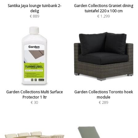
Santika Jaya lounge tuinbank 2-
Garden Collections Graniet dining
delig
tuintafel 220 x 100 cm
€
889
€
1.299
Garden Collections Multi Surface
Garden Collections Toronto hoek
Protector 1 ltr
module
€
30
€
289