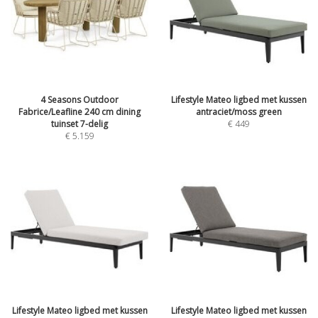
4 Seasons Outdoor
Lifestyle Mateo ligbed met kussen
Fabrice/Leafline 240 cm dining
antraciet/moss green
tuinset 7-delig
€
449
€
5.159
Lifestyle Mateo ligbed met kussen
Lifestyle Mateo ligbed met kussen