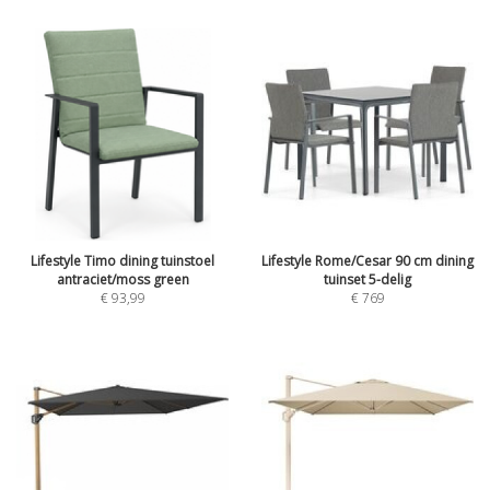
Lifestyle Timo dining tuinstoel
Lifestyle Rome/Cesar 90 cm dining
antraciet/moss green
tuinset 5-delig
€
93,99
€
769