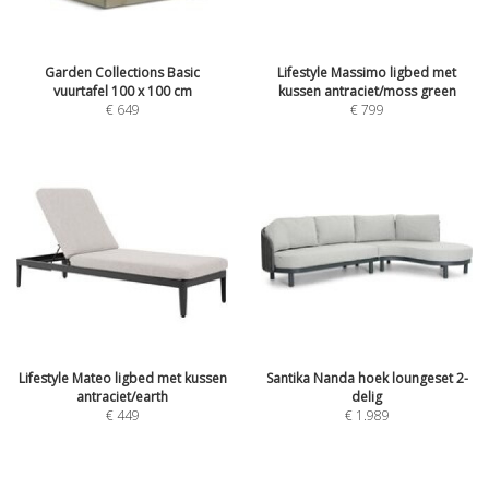
Garden Collections Basic
Lifestyle Massimo ligbed met
vuurtafel 100 x 100 cm
kussen antraciet/moss green
€
649
€
799
Lifestyle Mateo ligbed met kussen
Santika Nanda hoek loungeset 2-
antraciet/earth
delig
€
449
€
1.989