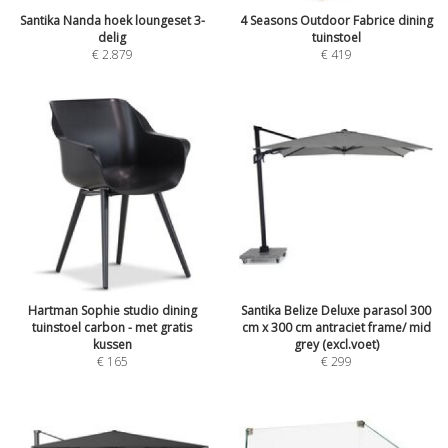
Santika Nanda hoek loungeset 3-
4 Seasons Outdoor Fabrice dining
delig
tuinstoel
€
2.879
€
419
Hartman Sophie studio dining
Santika Belize Deluxe parasol 300
tuinstoel carbon - met gratis
cm x 300 cm antraciet frame/ mid
kussen
grey (excl.voet)
€
165
€
299