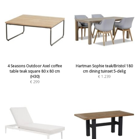
4 Seasons Outdoor Axel coffee
Hartman Sophie teak/Bristol 180
table teak square 80 x 80 cm
cm dining tuinset 5-delig
(H30)
€
1.239
€
299