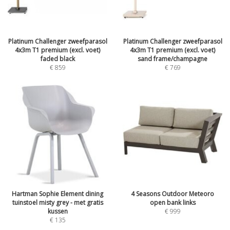
Platinum Challenger zweefparasol
Platinum Challenger zweefparasol
4x3m T1 premium (excl. voet)
4x3m T1 premium (excl. voet)
faded black
sand frame/champagne
€
859
€
769
Hartman Sophie Element dining
4 Seasons Outdoor Meteoro
tuinstoel misty grey - met gratis
open bank links
kussen
€
999
€
135