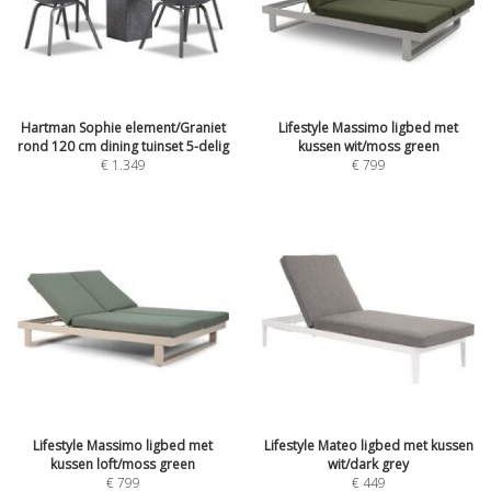
Hartman Sophie element/Graniet
Lifestyle Massimo ligbed met
rond 120 cm dining tuinset 5-delig
kussen wit/moss green
€
1.349
€
799
Lifestyle Massimo ligbed met
Lifestyle Mateo ligbed met kussen
kussen loft/moss green
wit/dark grey
€
799
€
449