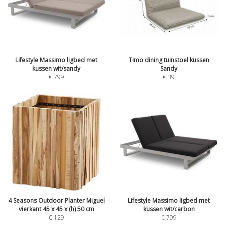
Lifestyle Massimo ligbed met
Timo dining tuinstoel kussen
kussen wit/sandy
Sandy
€
799
€
39
4 Seasons Outdoor Planter Miguel
Lifestyle Massimo ligbed met
vierkant 45 x 45 x (h) 50 cm
kussen wit/carbon
€
129
€
799