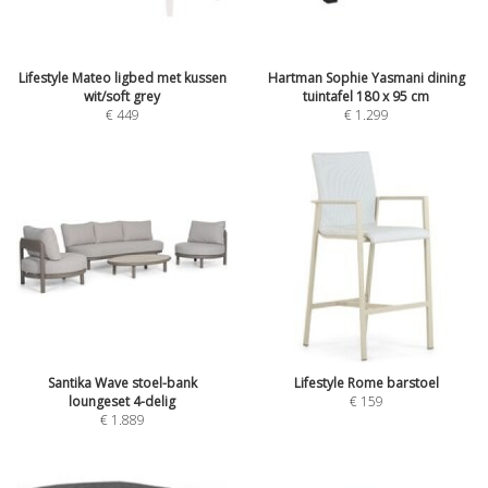
Lifestyle Mateo ligbed met kussen
Hartman Sophie Yasmani dining
wit/soft grey
tuintafel 180 x 95 cm
€
449
€
1.299
Santika Wave stoel-bank
Lifestyle Rome barstoel
loungeset 4-delig
€
159
€
1.889