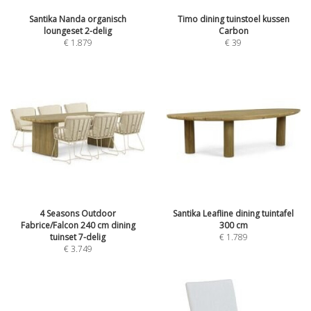
Santika Nanda organisch
Timo dining tuinstoel kussen
loungeset 2-delig
Carbon
€
1.879
€
39
4 Seasons Outdoor
Santika Leafline dining tuintafel
Fabrice/Falcon 240 cm dining
300 cm
tuinset 7-delig
€
1.789
€
3.749