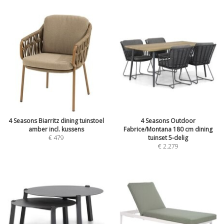
4 Seasons Biarritz dining tuinstoel
4 Seasons Outdoor
amber incl. kussens
Fabrice/Montana 180 cm dining
€
479
tuinset 5-delig
€
2.279