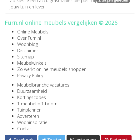
Zo kies je een accu grasmaaier die past bij
2 dagen geleden
jouw tuin en leven
Furn.nl online meubels vergelijken © 2026
Online Meubels
Over Furn.nl
Woonblog
Disclaimer
Sitemap
Meubelwinkels
Zo werkt online meubels shoppen
Privacy Policy
Meubelbranche vacatures
Duurzaamheid
Kortingscodes
1 meubel = 1 boom
Tuinplanner
Adverteren
Wooninspiratie
Contact
Facebook
Twitter
Instagram
Pinterest