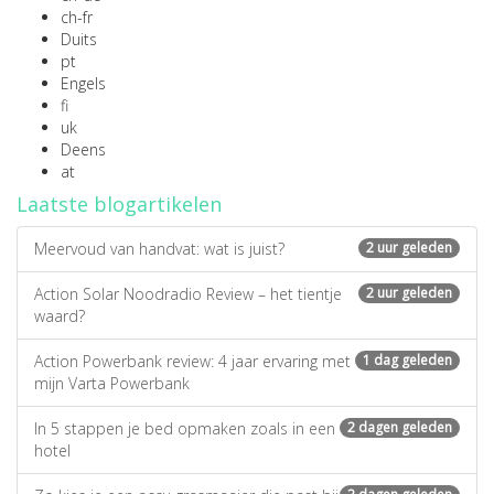
ch-fr
Duits
pt
Engels
fi
uk
Deens
at
Laatste blogartikelen
Meervoud van handvat: wat is juist?
2 uur geleden
Action Solar Noodradio Review – het tientje
2 uur geleden
waard?
Action Powerbank review: 4 jaar ervaring met
1 dag geleden
mijn Varta Powerbank
In 5 stappen je bed opmaken zoals in een
2 dagen geleden
hotel