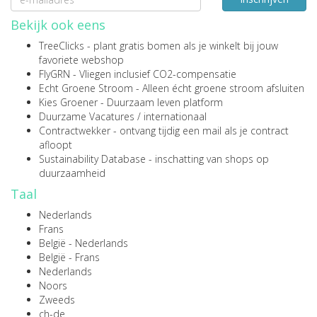
Bekijk ook eens
TreeClicks
- plant gratis bomen als je winkelt bij jouw
favoriete webshop
FlyGRN
- Vliegen inclusief CO2-compensatie
Echt Groene Stroom
- Alleen écht groene stroom afsluiten
Kies Groener
- Duurzaam leven platform
Duurzame Vacatures
/
internationaal
Contractwekker
- ontvang tijdig een mail als je contract
afloopt
Sustainability Database
- inschatting van shops op
duurzaamheid
Taal
Nederlands
Frans
België - Nederlands
België - Frans
Nederlands
Noors
Zweeds
ch-de