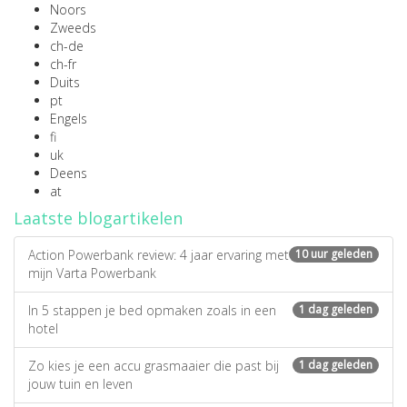
Noors
Zweeds
ch-de
ch-fr
Duits
pt
Engels
fi
uk
Deens
at
Laatste blogartikelen
Action Powerbank review: 4 jaar ervaring met
10 uur geleden
mijn Varta Powerbank
In 5 stappen je bed opmaken zoals in een
1 dag geleden
hotel
Zo kies je een accu grasmaaier die past bij
1 dag geleden
jouw tuin en leven