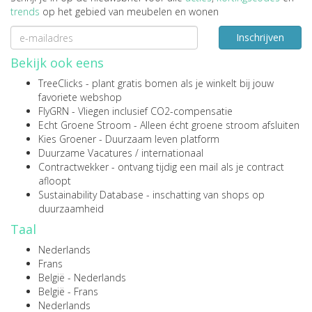
trends
op het gebied van meubelen en wonen
Inschrijven
Bekijk ook eens
TreeClicks
- plant gratis bomen als je winkelt bij jouw
favoriete webshop
FlyGRN
- Vliegen inclusief CO2-compensatie
Echt Groene Stroom
- Alleen écht groene stroom afsluiten
Kies Groener
- Duurzaam leven platform
Duurzame Vacatures
/
internationaal
Contractwekker
- ontvang tijdig een mail als je contract
afloopt
Sustainability Database
- inschatting van shops op
duurzaamheid
Taal
Nederlands
Frans
België - Nederlands
België - Frans
Nederlands