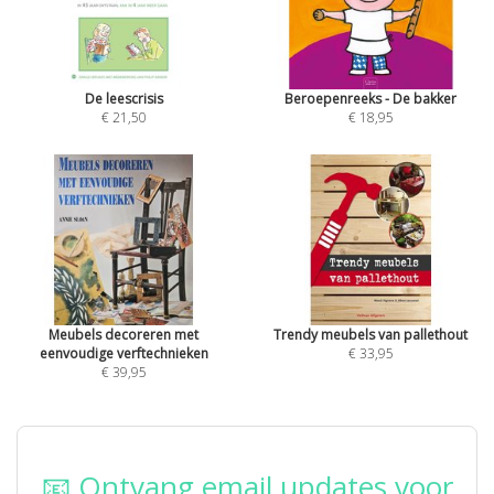
De leescrisis
Beroepenreeks - De bakker
€ 21,50
€ 18,95
Meubels decoreren met
Trendy meubels van pallethout
eenvoudige verftechnieken
€ 33,95
€ 39,95
📧 Ontvang email updates voor