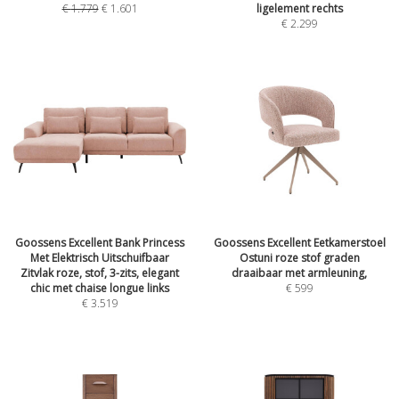
€
1.779
€
1.601
ligelement rechts
€
2.299
Goossens Excellent Bank Princess
Goossens Excellent Eetkamerstoel
Met Elektrisch Uitschuifbaar
Ostuni roze stof graden
Zitvlak roze, stof, 3-zits, elegant
draaibaar met armleuning,
chic met chaise longue links
€
599
€
3.519