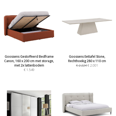
Goossens Gestoffeerd Bedframe
Goossens Eettafel Stone,
Canon, 160 x 200 cm met storage,
Rechthoekig 280 x 110 cm
met 2x lattenbodem
€
2.224
€
2.001
€
1.549