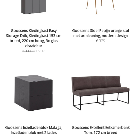
Goossens Kledingkast Easy
Goossens Stoel Pepijn oranje stof
Storage Ddk, Kledingkast 153 cm
met armleuning, modern design
breed, 220 cm hoog, 3x glas
€
329
draaideur
€
1.008
€
907
Goossens Inzetladenblok Malaga,
Goossens Excellent Eetkamerbank
Inzetladenblok met 2 lades
Tom, 172 cm breed