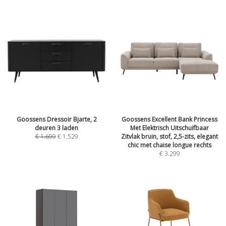
Goossens Dressoir Bjarte, 2
Goossens Excellent Bank Princess
deuren 3 laden
Met Elektrisch Uitschuifbaar
€
1.699
€
1.529
Zitvlak bruin, stof, 2,5-zits, elegant
chic met chaise longue rechts
€
3.299