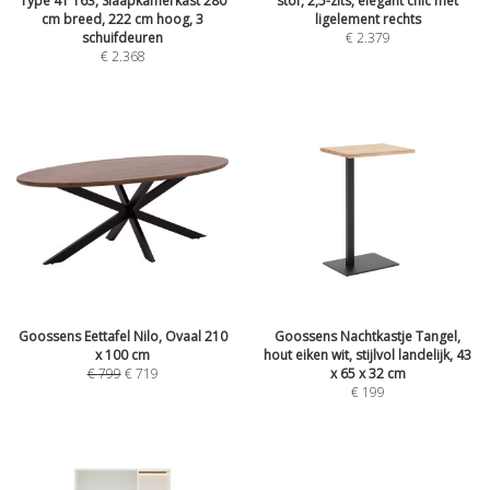
Type 41 163, Slaapkamerkast 280
stof, 2,5-zits, elegant chic met
cm breed, 222 cm hoog, 3
ligelement rechts
schuifdeuren
€
2.379
€
2.368
Goossens Eettafel Nilo, Ovaal 210
Goossens Nachtkastje Tangel,
x 100 cm
hout eiken wit, stijlvol landelijk, 43
€
799
€
719
x 65 x 32 cm
€
199