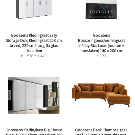
Goossens Kledingkast Easy
Goossens
Storage Ddk, Kledingkast 253 cm
Boxspringbeschermingsset
breed, 220 cm hoog, 5x glas
Infinity Bbs Luxe, (molton +
draaideur
hoeslaken) 140 x 200 cm
€
1.578
€
1.420
€
129
Goossens Kledingkast Big Choice
Goossens Bank Chambre geel,