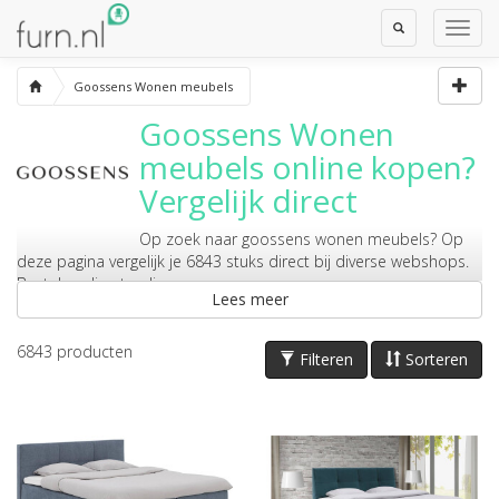
Toggle
Toggl
Search
Navig
Goossens Wonen meubels
Goossens Wonen
meubels
online kopen?
Vergelijk direct
Op zoek naar
goossens wonen meubels
? Op
deze pagina vergelijk je 6843 stuks direct bij diverse webshops.
Bestel er direct online.
Lees meer
6843
producten
Filteren
Sorteren