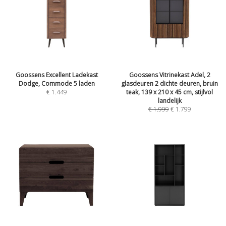
Goossens Excellent Ladekast
Goossens Vitrinekast Adel, 2
Dodge, Commode 5 laden
glasdeuren 2 dichte deuren, bruin
€
1.449
teak, 139 x 210 x 45 cm, stijlvol
landelijk
€
1.999
€
1.799