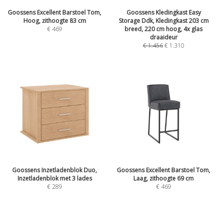
Goossens Excellent Barstoel Tom,
Goossens Kledingkast Easy
Hoog, zithoogte 83 cm
Storage Ddk, Kledingkast 203 cm
€
469
breed, 220 cm hoog, 4x glas
draaideur
€
1.456
€
1.310
Goossens Inzetladenblok Duo,
Goossens Excellent Barstoel Tom,
Inzetladenblok met 3 lades
Laag, zithoogte 69 cm
€
289
€
469