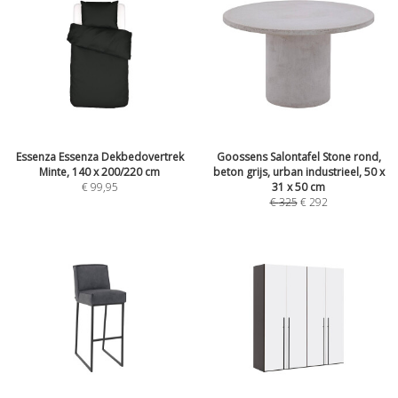
Essenza Essenza Dekbedovertrek
Goossens Salontafel Stone rond,
Minte, 140 x 200/220 cm
beton grijs, urban industrieel, 50 x
€
99,95
31 x 50 cm
€
325
€
292