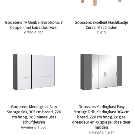
Goossens Tv Meubel Barcelona, 3
Goossens Excellent Nachtkastje
kleppen met kabeldoorvoer
Curve, Met 2 laden
€
799
€
679
€
419
Goossens Kledingkast Easy
Goossens Kledingkast Easy
Storage Sdk, 303 cm breed, 220
Storage Ddk, Kledingkast 304 cm
cm hoog, 3x 3 paneel glas
breed, 220 cm hoog, 2x glas
schuifdeuren
draaideur en 4x spiegel draaideur
€
1.853
€
1.667
midden
€
1.827
€
1.644