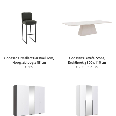
Goossens Excellent Barstoel Tom,
Goossens Eettafel Stone,
Hoog, zithoogte 83 cm
Rechthoekig 300 x 110 cm
€
589
€
2.311
€
2.079