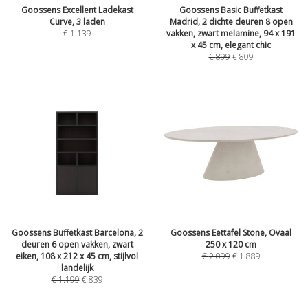
Goossens Excellent Ladekast
Goossens Basic Buffetkast
Curve, 3 laden
Madrid, 2 dichte deuren 8 open
€
1.139
vakken, zwart melamine, 94 x 191
x 45 cm, elegant chic
€
899
€
809
Goossens Buffetkast Barcelona, 2
Goossens Eettafel Stone, Ovaal
deuren 6 open vakken, zwart
250 x 120 cm
eiken, 108 x 212 x 45 cm, stijlvol
€
2.099
€
1.889
landelijk
€
1.199
€
839