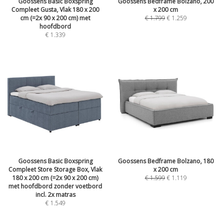
Goossens Basic Boxspring
Goossens Bedframe Bolzano, 200
Compleet Gusta, Vlak 180 x 200
x 200 cm
cm (=2x 90 x 200 cm) met
€
1.799
€
1.259
hoofdbord
€
1.339
Goossens Basic Boxspring
Goossens Bedframe Bolzano, 180
Compleet Store Storage Box, Vlak
x 200 cm
180 x 200 cm (=2x 90 x 200 cm)
€
1.599
€
1.119
met hoofdbord zonder voetbord
incl. 2x matras
€
1.549