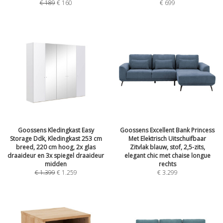
€
189
€
160
€
699
Goossens Kledingkast Easy
Goossens Excellent Bank Princess
Storage Ddk, Kledingkast 253 cm
Met Elektrisch Uitschuifbaar
breed, 220 cm hoog, 2x glas
Zitvlak blauw, stof, 2,5-zits,
draaideur en 3x spiegel draaideur
elegant chic met chaise longue
midden
rechts
€
1.399
€
1.259
€
3.299