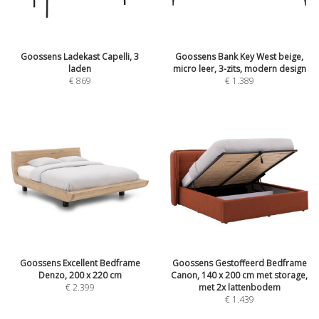
Goossens Ladekast Capelli, 3
Goossens Bank Key West beige,
laden
micro leer, 3-zits, modern design
€
869
€
1.389
Goossens Excellent Bedframe
Goossens Gestoffeerd Bedframe
Denzo, 200 x 220 cm
Canon, 140 x 200 cm met storage,
€
2.399
met 2x lattenbodem
€
1.439