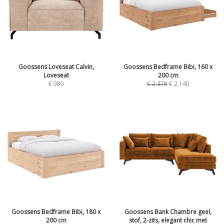
Goossens Loveseat Calvin,
Goossens Bedframe Bibi, 160 x
Loveseat
200 cm
€
989
€
2.378
€
2.140
Goossens Bedframe Bibi, 180 x
Goossens Bank Chambre geel,
200 cm
stof, 2-zits, elegant chic met