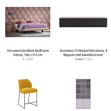
Goossens Excellent Bedframe
Goossens Tv Meubel Barcelona, 4
Denzo, 160 x 210 cm
kleppen met kabeldoorvoer
€
2.059
€
899
€
764