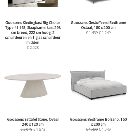
Goossens Kledingkast Big Choice
Goossens Gestoffeerd Bedframe
Type 41 163, Slaapkamerkast 298
Octaaf, 180 x 200 cm
cm breed, 222 cm hoog, 2
€
1.439
€
1.249
schuifdeuren en 1 glas schuifdeur
midden
€
2.528
Goossens Eettafel Stone, Ovaal
Goossens Bedframe Bolzano, 160
240 x 120 cm
x 200 cm
€
2.048
€
1.843
€
1.499
€
1.049