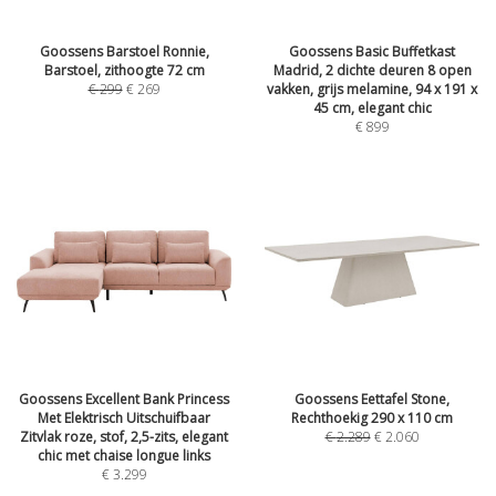
Goossens Barstoel Ronnie,
Goossens Basic Buffetkast
Barstoel, zithoogte 72 cm
Madrid, 2 dichte deuren 8 open
€
299
€
269
vakken, grijs melamine, 94 x 191 x
45 cm, elegant chic
€
899
Goossens Excellent Bank Princess
Goossens Eettafel Stone,
Met Elektrisch Uitschuifbaar
Rechthoekig 290 x 110 cm
Zitvlak roze, stof, 2,5-zits, elegant
€
2.289
€
2.060
chic met chaise longue links
€
3.299