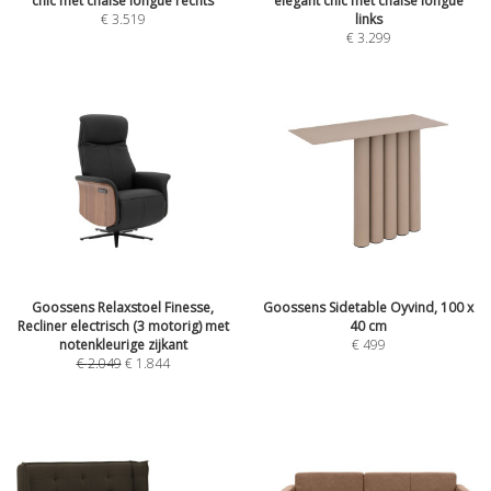
chic met chaise longue rechts
elegant chic met chaise longue
€
3.519
links
€
3.299
Goossens Relaxstoel Finesse,
Goossens Sidetable Oyvind, 100 x
Recliner electrisch (3 motorig) met
40 cm
notenkleurige zijkant
€
499
€
2.049
€
1.844