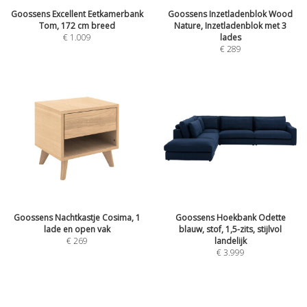
Goossens Excellent Eetkamerbank
Goossens Inzetladenblok Wood
Tom, 172 cm breed
Nature, Inzetladenblok met 3
€
1.009
lades
€
289
Goossens Nachtkastje Cosima, 1
Goossens Hoekbank Odette
lade en open vak
blauw, stof, 1,5-zits, stijlvol
€
269
landelijk
€
3.999