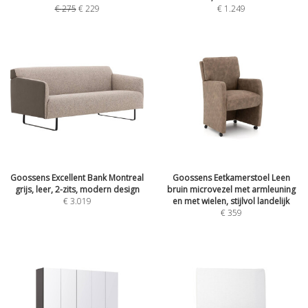
€
275
€
229
€
1.249
Goossens Excellent Bank Montreal
Goossens Eetkamerstoel Leen
grijs, leer, 2-zits, modern design
bruin microvezel met armleuning
€
3.019
en met wielen, stijlvol landelijk
€
359