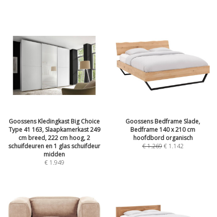
Goossens Kledingkast Big Choice
Goossens Bedframe Slade,
Type 41 163, Slaapkamerkast 249
Bedframe 140 x 210 cm
cm breed, 222 cm hoog, 2
hoofdbord organisch
schuifdeuren en 1 glas schuifdeur
€
1.269
€
1.142
midden
€
1.949