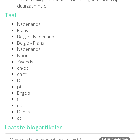
duurzaamheid
Taal
Nederlands
Frans
België - Nederlands
België - Frans
Nederlands
Noors
Zweeds
ch-de
ch-fr
Duits
pt
Engels
fi
uk
Deens
at
Laatste blogartikelen
Meervoud van handvat: wat is juist?
14 uur geleden