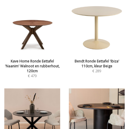
Kave Home Ronde Eettafel
Bendt Ronde Eettafel 'Ibiza'
'Naanim' Walnoot en rubberhout,
110cm, kleur Beige
120cm
€
289
€
479