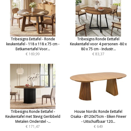
Tribesigns Eettafel - Ronde
Tribesigns Ronde Eettafel
keukentafel - 118 x 118 x 75 cm -
Keukentafel voor 4 personen -80 x
Eetkamertafel Voor...
80 x 75 cm - Industr...
€ 169,99
€ 83,37
Tribesigns Ronde Eettafel -
House Nordic Ronde Eettafel
Keukentafel met Stevig Geribbeld
Osaka - Ø120x75cm - Eiken Fineer
Metalen Onderstel -...
- Uitschuifbaar 120...
€ 171,47
€ 649