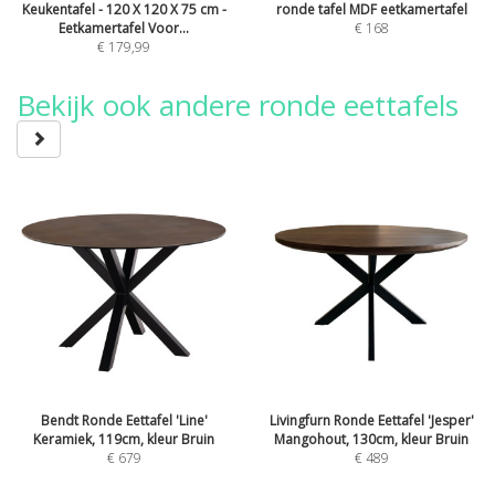
Keukentafel - 120 X 120 X 75 cm -
ronde tafel MDF eetkamertafel
Eetkamertafel Voor...
€ 168
€ 179,99
Bekijk ook andere ronde eettafels
Bendt Ronde Eettafel 'Line'
Livingfurn Ronde Eettafel 'Jesper'
Keramiek, 119cm, kleur Bruin
Mangohout, 130cm, kleur Bruin
€
679
€
489