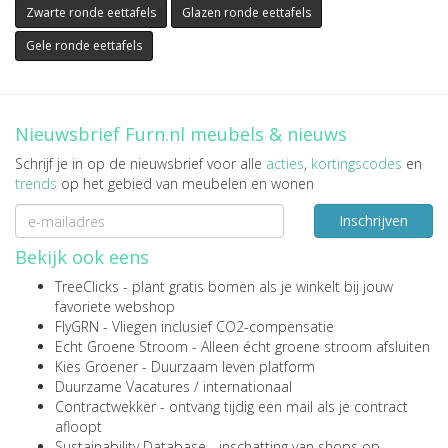
Zwarte ronde eettafels
Glazen ronde eettafels
Gele ronde eettafels
Nieuwsbrief Furn.nl meubels & nieuws
Schrijf je in op de nieuwsbrief voor alle
acties
,
kortingscodes
en
trends
op het gebied van meubelen en wonen
Inschrijven
Bekijk ook eens
TreeClicks
- plant gratis bomen als je winkelt bij jouw
favoriete webshop
FlyGRN
- Vliegen inclusief CO2-compensatie
Echt Groene Stroom
- Alleen écht groene stroom afsluiten
Kies Groener
- Duurzaam leven platform
Duurzame Vacatures
/
internationaal
Contractwekker
- ontvang tijdig een mail als je contract
afloopt
Sustainability Database
- inschatting van shops op