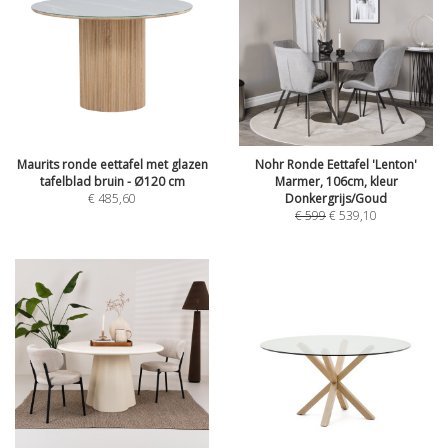
Maurits ronde eettafel met glazen
Nohr Ronde Eettafel 'Lenton'
tafelblad bruin - Ø120 cm
Marmer, 106cm, kleur
€
485,60
Donkergrijs/Goud
€
599
€
539,10