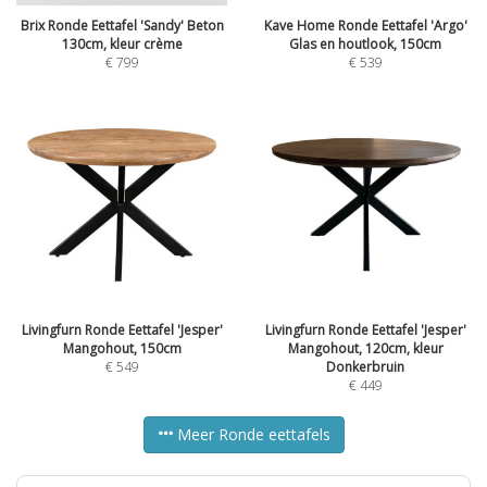
Brix Ronde Eettafel 'Sandy' Beton
Kave Home Ronde Eettafel 'Argo'
130cm, kleur crème
Glas en houtlook, 150cm
€
799
€
539
Livingfurn Ronde Eettafel 'Jesper'
Livingfurn Ronde Eettafel 'Jesper'
Mangohout, 150cm
Mangohout, 120cm, kleur
€
549
Donkerbruin
€
449
Meer Ronde eettafels