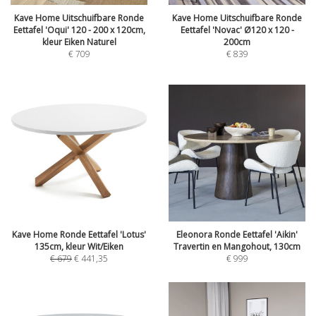
Kave Home Uitschuifbare Ronde
Kave Home Uitschuifbare Ronde
Eettafel 'Oqui' 120 - 200 x 120cm,
Eettafel 'Novac' Ø120 x 120 -
kleur Eiken Naturel
200cm
€
709
€
839
Kave Home Ronde Eettafel 'Lotus'
Eleonora Ronde Eettafel 'Aikin'
135cm, kleur Wit/Eiken
Travertin en Mangohout, 130cm
€
679
€
441,35
€
999