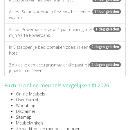
Action Solar Noodradio Review – het tientje
14 uur geleden
waard?
Action Powerbank review: 4 jaar ervaring met
1 dag geleden
mijn Varta Powerbank
In 5 stappen je bed opmaken zoals in een
2 dagen geleden
hotel
Zo kies je een accu grasmaaier die past bij
2 dagen geleden
jouw tuin en leven
Furn.nl online meubels vergelijken © 2026
Online Meubels
Over Furn.nl
Woonblog
Disclaimer
Sitemap
Meubelwinkels
Zo werkt online meubels shoppen