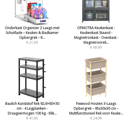
Onderkast Organizer 2 Laags met
OFMOTRA Keukenkast -
Schuiflade – Keuken & Badkamer
Keukenkast Staand -
Opbergrek – R...
Magnetronkast - Ovenkast -
€ 21,99
Magnetronrek...
€ 69,99
Baulich Kunststof Rek 92,6×60×30
Fixwood Houten 3-Laags
cm - 4 Legplanken -
Opbergrek – 95x30x30 cm –
Draagvermogen 100 kg - Klik...
Multifunctioneel Rek voor Keuke...
€ 41,90
€ 24,99