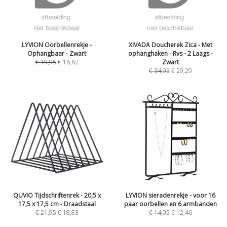
LYVION Oorbellenrekje -
XIVADA Doucherek Zica - Met
Ophangbaar - Zwart
ophanghaken - Rvs - 2 Laags -
€
19,95
€
16,62
Zwart
€
34,95
€
29,29
QUVIO Tijdschriftenrek - 20,5 x
LYVION sieradenrekje - voor 16
17,5 x 17,5 cm - Draadstaal
paar oorbellen en 6 armbanden
€
21,95
€
18,83
€
14,95
€
12,46