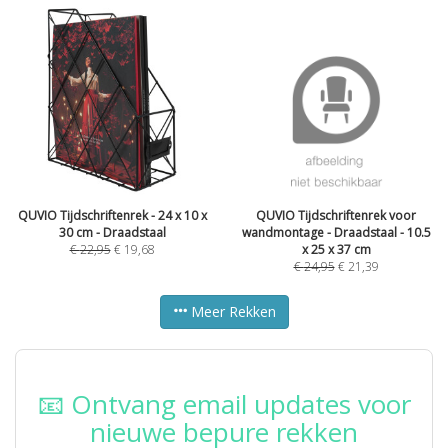
QUVIO Tijdschriftenrek - 24 x 10 x
QUVIO Tijdschriftenrek voor
30 cm - Draadstaal
wandmontage - Draadstaal - 10.5
€
22,95
€
19,68
x 25 x 37 cm
€
24,95
€
21,39
Meer Rekken
📧 Ontvang email updates voor
nieuwe bepure rekken