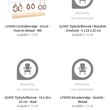
LYVION Oorbellenrekje - Groot -
QUVIO Tijdschriftenrek / Wandrek
Hout en Metaal - Wit
- Driehoek - 5 x 23 x 23 cm
€
23,95
€
19,95
€
22,95
€
19,68
QUVIO Tijdschriftenrek - 16 x 26 x
LYVION Sieradenrekje - Gezicht -
22 cm - Staal
Metaal
€
22,95
€
19,68
€
14,95
€
12,46