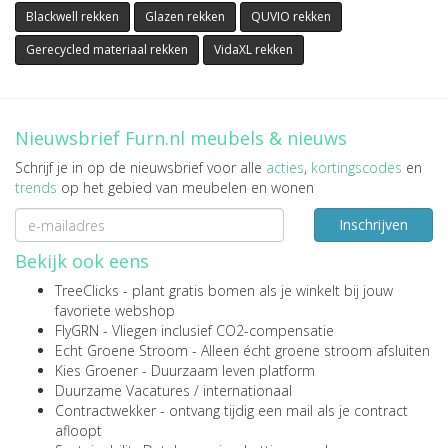
Blackwell rekken
Glazen rekken
QUVIO rekken
Gerecycled materiaal rekken
VidaXL rekken
Nieuwsbrief Furn.nl meubels & nieuws
Schrijf je in op de nieuwsbrief voor alle
acties
,
kortingscodes
en
trends
op het gebied van meubelen en wonen
Inschrijven
Bekijk ook eens
TreeClicks
- plant gratis bomen als je winkelt bij jouw
favoriete webshop
FlyGRN
- Vliegen inclusief CO2-compensatie
Echt Groene Stroom
- Alleen écht groene stroom afsluiten
Kies Groener
- Duurzaam leven platform
Duurzame Vacatures
/
internationaal
Contractwekker
- ontvang tijdig een mail als je contract
afloopt