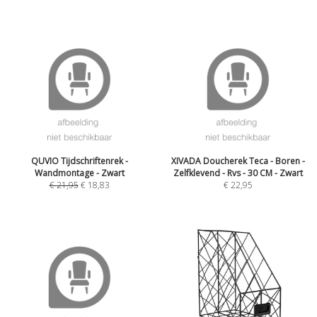
QUVIO Tijdschriftenrek -
XIVADA Doucherek Teca - Boren -
Wandmontage - Zwart
Zelfklevend - Rvs - 30 CM - Zwart
€
21,95
€
18,83
€
22,95