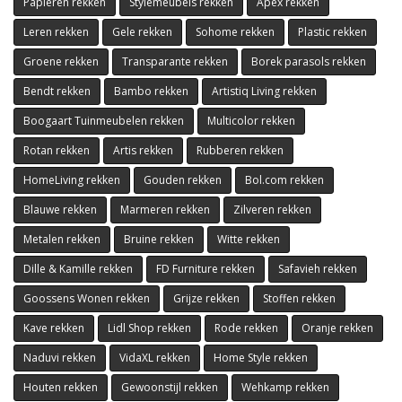
Papieren rekken
Stylemeubels rekken
Apex rekken
Leren rekken
Gele rekken
Sohome rekken
Plastic rekken
Groene rekken
Transparante rekken
Borek parasols rekken
Bendt rekken
Bambo rekken
Artistiq Living rekken
Boogaart Tuinmeubelen rekken
Multicolor rekken
Rotan rekken
Artis rekken
Rubberen rekken
HomeLiving rekken
Gouden rekken
Bol.com rekken
Blauwe rekken
Marmeren rekken
Zilveren rekken
Metalen rekken
Bruine rekken
Witte rekken
Dille & Kamille rekken
FD Furniture rekken
Safavieh rekken
Goossens Wonen rekken
Grijze rekken
Stoffen rekken
Kave rekken
Lidl Shop rekken
Rode rekken
Oranje rekken
Naduvi rekken
VidaXL rekken
Home Style rekken
Houten rekken
Gewoonstijl rekken
Wehkamp rekken