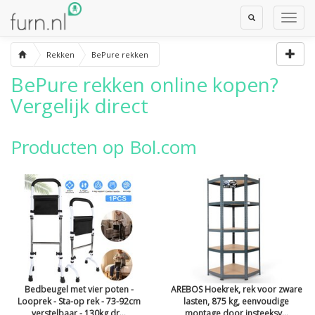
Toggle
Toggl
Search
Navig
Rekken
BePure rekken
BePure rekken
online kopen?
Vergelijk direct
Producten op Bol.com
Bedbeugel met vier poten -
AREBOS Hoekrek, rek voor zware
Looprek - Sta-op rek - 73-92cm
lasten, 875 kg, eenvoudige
verstelbaar - 130kg dr...
montage door insteeksy...