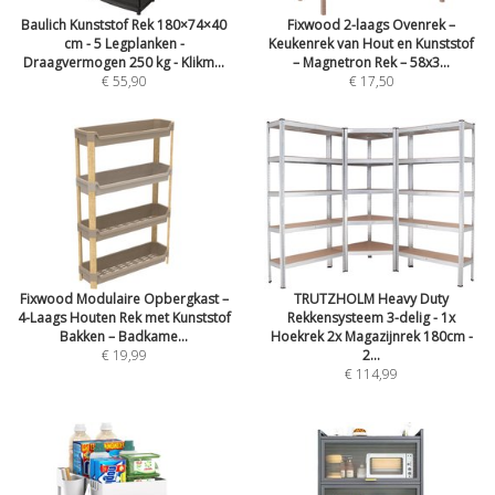
Baulich Kunststof Rek 180×74×40
Fixwood 2-laags Ovenrek –
cm - 5 Legplanken -
Keukenrek van Hout en Kunststof
Draagvermogen 250 kg - Klikm...
– Magnetron Rek – 58x3...
€ 55,90
€ 17,50
Fixwood Modulaire Opbergkast –
TRUTZHOLM Heavy Duty
4-Laags Houten Rek met Kunststof
Rekkensysteem 3-delig - 1x
Bakken – Badkame...
Hoekrek 2x Magazijnrek 180cm -
€ 19,99
2...
€ 114,99