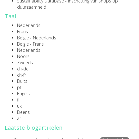
Sustainability Database
- inschatting van shops op
duurzaamheid
Taal
Nederlands
Frans
België - Nederlands
België - Frans
Nederlands
Noors
Zweeds
ch-de
ch-fr
Duits
pt
Engels
fi
uk
Deens
at
Laatste blogartikelen