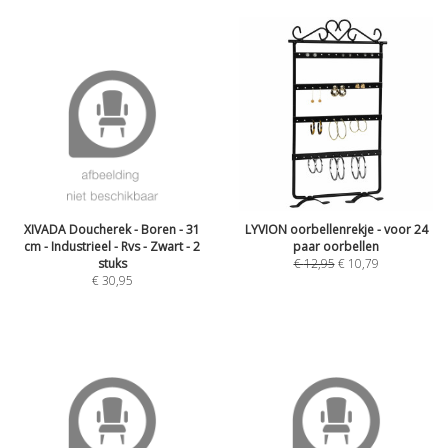
XIVADA Doucherek - Boren - 31
LYVION oorbellenrekje - voor 24
cm - Industrieel - Rvs - Zwart - 2
paar oorbellen
stuks
€
12,95
€
10,79
€
30,95