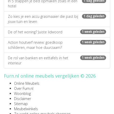
In 5 stappen je bed opmaken zoals in een
1 dag geleden
hotel
Zo kies je een accu grasmaaier die past bij
1 dag geleden
jouw tuin en leven
De of het woning? Juiste lidwoord
1 week geleden
Action houtverf review: goedkoop
1 week geleden
schilderen, maar hoe duurzaam?
De rol van banken en eettafels in het
1 week geleden
interieur
Furn.nl online meubels vergelijken © 2026
Online Meubels
Over Furn.nl
Woonblog
Disclaimer
Sitemap
Meubelwinkels
Zo werkt online meubels shoppen