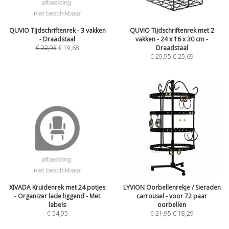
QUVIO Tijdschriftenrek - 3 vakken
QUVIO Tijdschriftenrek met 2
- Draadstaal
vakken - 24 x 16 x 30 cm -
€
22,95
€
19,68
Draadstaal
€
29,95
€
25,69
XIVADA Kruidenrek met 24 potjes
LYVION Oorbellenrekje / Sieraden
- Organizer lade liggend - Met
carrousel - voor 72 paar
labels
oorbellen
€
54,95
€
21,95
€
18,29