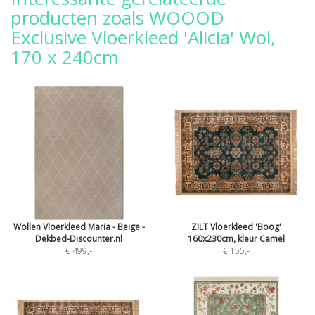
producten zoals WOOOD
Exclusive Vloerkleed 'Alicia' Wol,
170 x 240cm
Wollen Vloerkleed Maria - Beige -
ZILT Vloerkleed 'Boog'
Dekbed-Discounter.nl
160x230cm, kleur Camel
€ 499
,-
€ 155
,-