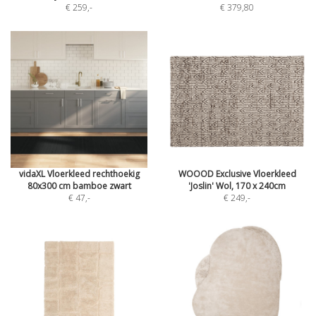
€ 259
,-
€ 379,80
vidaXL Vloerkleed rechthoekig
WOOOD Exclusive Vloerkleed
80x300 cm bamboe zwart
'Joslin' Wol, 170 x 240cm
€ 47
,-
€ 249
,-