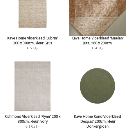
Kave Home Vloerkleed 'Lubrin'
Kave Home Vloerkleed 'Maelan'
200 x 300cm, kleur Grijs
Jute, 160 x 230cm
€ 579
,-
€ 419
,-
Richmond Vloerkleed 'Flynn' 200 x
Kave Home Rond Vloerkleed
300cm, kleur Ivory
'Despas' 200cm, kleur
€ 1.021
,-
Donkergroen