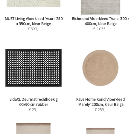
MUST Living Vloerkleed 'Asuri' 250
Richmond Vloerkleed 'Yuna' 300 x
x 350cm, kleur Beige
400cm, kleur Beige
€ 899
,-
€ 2.055
,-
vidaXL Deurmat rechthoekig
Kave Home Rond Vloerkleed
60x90 cm rubber
'Marely' 200cm, kleur Beige
€ 29
,-
€ 259
,-