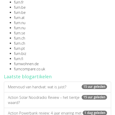
furn.fr
furn.be
furn.be
furn.at
furn.nu
furn.nu
furn.se
furn.ch
furn.ch
furn.pt
furn.biz
furn.fi
furnwohnen.de
furncompare.co.uk
Laatste blogartikelen
Meervoud van handvat: wat is juist?
15 uur geleden
Action Solar Noodradio Review – het tientje
15 uur geleden
waard?
Action Powerbank review: 4 jaar ervaring met
1 dag geleden