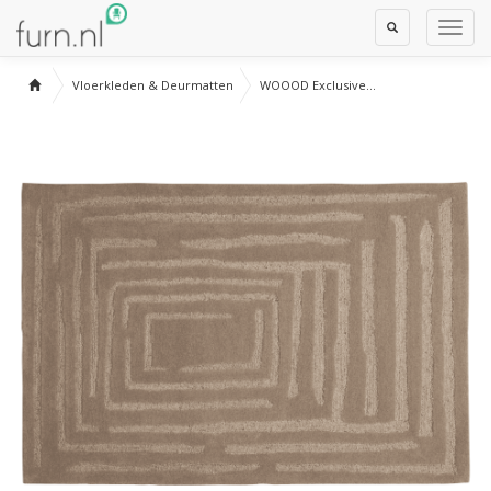
Toggle
Toggl
Search
Navig
Vloerkleden & Deurmatten
WOOOD Exclusive...