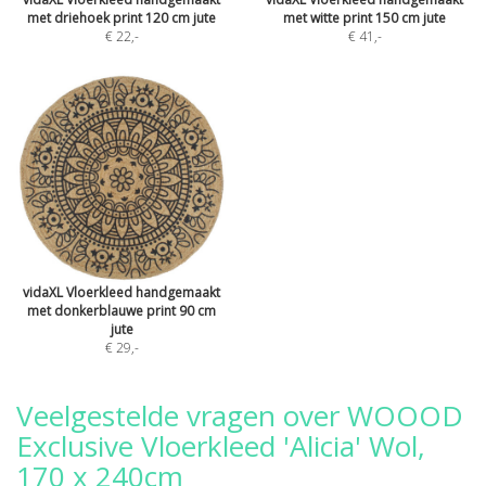
met driehoek print 120 cm jute
met witte print 150 cm jute
€ 22
,-
€ 41
,-
vidaXL Vloerkleed handgemaakt
met donkerblauwe print 90 cm
jute
€ 29
,-
Veelgestelde vragen over WOOOD
Exclusive Vloerkleed 'Alicia' Wol,
170 x 240cm