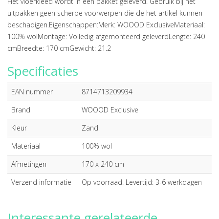
Het vloerkleed wordt in één pakket geleverd. Gebruik bij het
uitpakken geen scherpe voorwerpen die de het artikel kunnen
beschadigen.Eigenschappen:Merk: WOOOD ExclusiveMateriaal:
100% wolMontage: Volledig afgemonteerd geleverdLengte: 240
cmBreedte: 170 cmGewicht: 21.2
Specificaties
EAN nummer
8714713209934
Brand
WOOOD Exclusive
Kleur
Zand
Materiaal
100% wol
Afmetingen
170 x 240 cm
Verzend informatie
Op voorraad. Levertijd: 3-6 werkdagen
Interessante gerelateerde