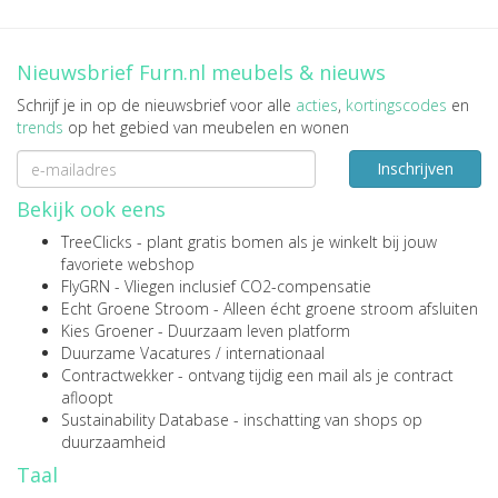
Nieuwsbrief Furn.nl meubels & nieuws
Schrijf je in op de nieuwsbrief voor alle
acties
,
kortingscodes
en
trends
op het gebied van meubelen en wonen
Inschrijven
Bekijk ook eens
TreeClicks
- plant gratis bomen als je winkelt bij jouw
favoriete webshop
FlyGRN
- Vliegen inclusief CO2-compensatie
Echt Groene Stroom
- Alleen écht groene stroom afsluiten
Kies Groener
- Duurzaam leven platform
Duurzame Vacatures
/
internationaal
Contractwekker
- ontvang tijdig een mail als je contract
afloopt
Sustainability Database
- inschatting van shops op
duurzaamheid
Taal