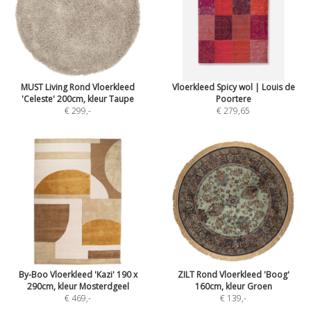
MUST Living Rond Vloerkleed
Vloerkleed Spicy wol | Louis de
'Celeste' 200cm, kleur Taupe
Poortere
€ 299
,-
€ 279,65
By-Boo Vloerkleed 'Kazi' 190 x
ZILT Rond Vloerkleed 'Boog'
290cm, kleur Mosterdgeel
160cm, kleur Groen
€ 469
,-
€ 139
,-