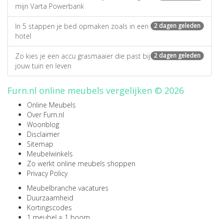
mijn Varta Powerbank
In 5 stappen je bed opmaken zoals in een
2 dagen geleden
hotel
Zo kies je een accu grasmaaier die past bij
2 dagen geleden
jouw tuin en leven
Furn.nl online meubels vergelijken © 2026
Online Meubels
Over Furn.nl
Woonblog
Disclaimer
Sitemap
Meubelwinkels
Zo werkt online meubels shoppen
Privacy Policy
Meubelbranche vacatures
Duurzaamheid
Kortingscodes
1 meubel = 1 boom