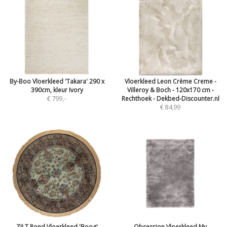
By-Boo Vloerkleed 'Takara' 290 x
Vloerkleed Leon Crème Creme -
390cm, kleur Ivory
Villeroy & Boch - 120x170 cm -
€ 799
,-
Rechthoek - Dekbed-Discounter.nl
€ 84,99
ZILT Rond Vloerkleed 'Boog'
Obsession Vloerkleed My