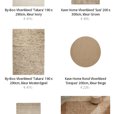
By-Boo Vloerkleed 'Takara' 190 x
Kave Home Vloerkleed 'Susi' 200 x
290cm, kleur Ivory
300cm, kleur Groen
€ 419
,-
€ 459
,-
By-Boo Vloerkleed 'Takara' 190 x
Kave Home Rond Vloerkleed
290cm, kleur Mosterdgeel
'Despas' 200cm, kleur Beige
€ 419
,-
€ 229
,-