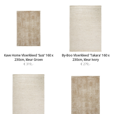
Kave Home Vloerkleed 'Susi' 160 x
By-Boo Vloerkleed 'Takara' 160 x
230cm, kleur Groen
230cm, kleur Ivory
€ 319
,-
€ 279
,-