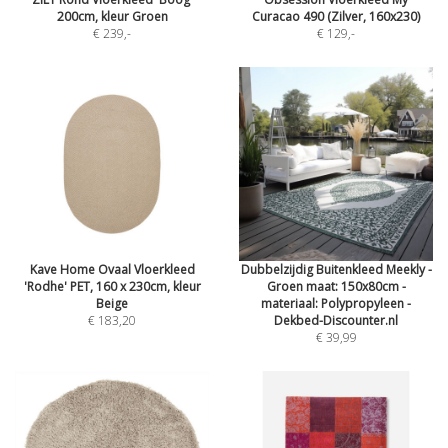
200cm, kleur Groen
Curacao 490 (Zilver, 160x230)
€ 239
,-
€ 129
,-
Kave Home Ovaal Vloerkleed
Dubbelzijdig Buitenkleed Meekly -
'Rodhe' PET, 160 x 230cm, kleur
Groen maat: 150x80cm -
Beige
materiaal: Polypropyleen -
€ 183,20
Dekbed-Discounter.nl
€ 39,99