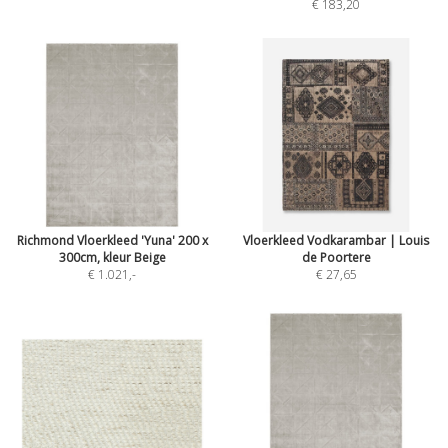
€ 183,20
Richmond Vloerkleed 'Yuna' 200 x
Vloerkleed Vodkarambar | Louis
300cm, kleur Beige
de Poortere
€ 1.021
,-
€ 27,65