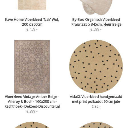
Kave Home Vloerkleed 'Nak' Wol,
By-Boo Organisch Vloerkleed
200 x 300cm
'Praia' 235 x 345cm, kleur Beige
€ 459
,-
€ 599
,-
Vloerkleed Vintage Amber Beige -
vidaXL Vloerkleed handgemaakt
Villeroy & Boch - 160x230 cm -
met print polkadot 90 cm jute
Rechthoek - Dekbed-Discounter.nl
€ 32
,-
€ 299
,-