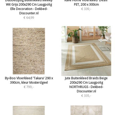
Dubbelzijdig Buitenkleed Meekly
Kave Home Vloerkleed 'Desni'
Wit Grijs 200x290 Cm Laagpolig
PET, 200 x 300cm
Elle Decoration - Dekbed-
€ 339
,-
Discounter.nl
€ 64,99
By-Boo Vloerkleed 'Takara' 290 x
Jute Buitenkleed Braids Beige
390cm, kleur Mosterdgeel
200x290 Cm Laagpolig
€ 799
,-
NORTHRUGS - Dekbed-
Discounter.nl
€ 335
,-