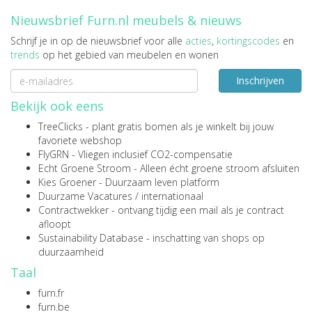
Nieuwsbrief Furn.nl meubels & nieuws
Schrijf je in op de nieuwsbrief voor alle
acties
,
kortingscodes
en
trends
op het gebied van meubelen en wonen
Inschrijven
Bekijk ook eens
TreeClicks
- plant gratis bomen als je winkelt bij jouw
favoriete webshop
FlyGRN
- Vliegen inclusief CO2-compensatie
Echt Groene Stroom
- Alleen écht groene stroom afsluiten
Kies Groener
- Duurzaam leven platform
Duurzame Vacatures
/
internationaal
Contractwekker
- ontvang tijdig een mail als je contract
afloopt
Sustainability Database
- inschatting van shops op
duurzaamheid
Taal
furn.fr
furn.be