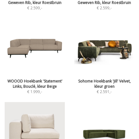
Geweven Rib, kleur Roestbruin
Geweven Rib, kleur Roestbruin
€ 2.599
,-
€ 2.599
,-
WOOOD Hoekbank 'Statement'
Sohome Hoekbank 'Jill' Velvet,
Links, Bouclé, kleur Beige
kleur groen
€ 1.999
,-
€ 2.591
,-