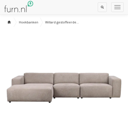
Toggle
Toggl
Search
Navig
Hoekbanken
Willard gestoffeerde...