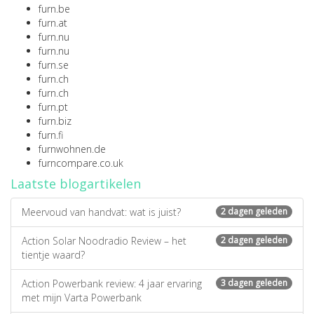
furn.be
furn.at
furn.nu
furn.nu
furn.se
furn.ch
furn.ch
furn.pt
furn.biz
furn.fi
furnwohnen.de
furncompare.co.uk
Laatste blogartikelen
Meervoud van handvat: wat is juist?
2 dagen geleden
Action Solar Noodradio Review – het
2 dagen geleden
tientje waard?
Action Powerbank review: 4 jaar ervaring
3 dagen geleden
met mijn Varta Powerbank