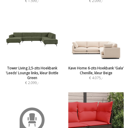
€ 1.599
,-
€ 2.099
,-
Tower Living 2,5-zits Hoekbank
Kave Home 6-zits Hoekbank 'Gala'
'Leeds' Lounge links, kleur Bottle
Chenille, kleur Beige
Green
€ 4.075
,-
€ 2.099
,-