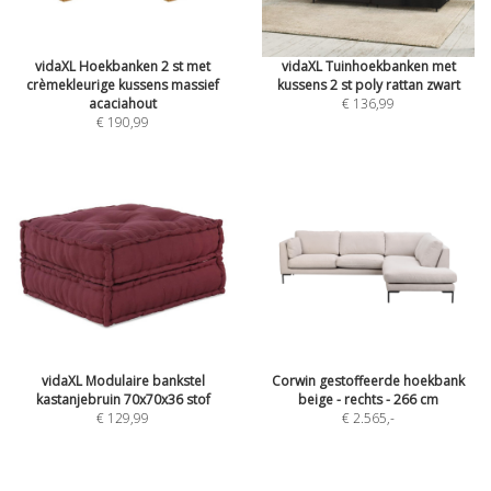
vidaXL Hoekbanken 2 st met
vidaXL Tuinhoekbanken met
crèmekleurige kussens massief
kussens 2 st poly rattan zwart
acaciahout
€ 136,99
€ 190,99
vidaXL Modulaire bankstel
Corwin gestoffeerde hoekbank
kastanjebruin 70x70x36 stof
beige - rechts - 266 cm
€ 129,99
€ 2.565
,-