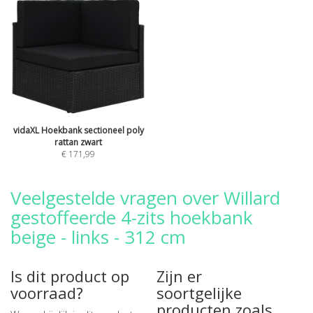
vidaXL Hoekbank sectioneel poly
rattan zwart
€ 171,99
Veelgestelde vragen over Willard
gestoffeerde 4-zits hoekbank
beige - links - 312 cm
Is dit product op
Zijn er
voorraad?
soortgelijke
producten zoals