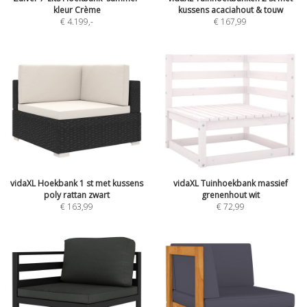
kleur Crème
kussens acaciahout & touw
€ 4.199
,-
€ 167,99
vidaXL Hoekbank 1 st met kussens
vidaXL Tuinhoekbank massief
poly rattan zwart
grenenhout wit
€ 163,99
€ 72,99