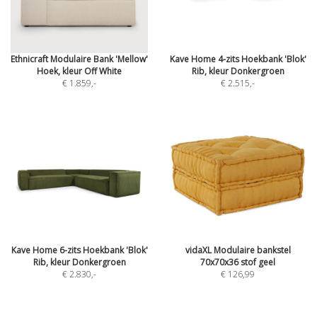
Ethnicraft Modulaire Bank 'Mellow'
Kave Home 4-zits Hoekbank 'Blok'
Hoek, kleur Off White
Rib, kleur Donkergroen
€ 1.859
,-
€ 2.515
,-
Kave Home 6-zits Hoekbank 'Blok'
vidaXL Modulaire bankstel
Rib, kleur Donkergroen
70x70x36 stof geel
€ 2.830
,-
€ 126,99