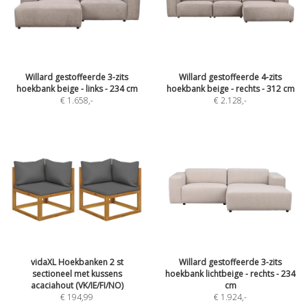
Willard gestoffeerde 3-zits
Willard gestoffeerde 4-zits
hoekbank beige - links - 234 cm
hoekbank beige - rechts - 312 cm
€ 1.658
,-
€ 2.128
,-
vidaXL Hoekbanken 2 st
Willard gestoffeerde 3-zits
sectioneel met kussens
hoekbank lichtbeige - rechts - 234
acaciahout (VK/IE/FI/NO)
cm
€ 194,99
€ 1.924
,-