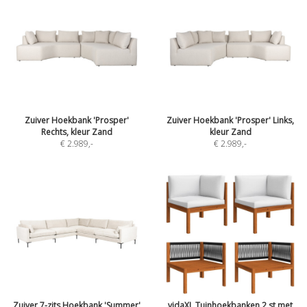
Zuiver Hoekbank 'Prosper'
Zuiver Hoekbank 'Prosper' Links,
Rechts, kleur Zand
kleur Zand
€ 2.989
,-
€ 2.989
,-
Zuiver 7-zits Hoekbank 'Summer'
vidaXL Tuinhoekbanken 2 st met