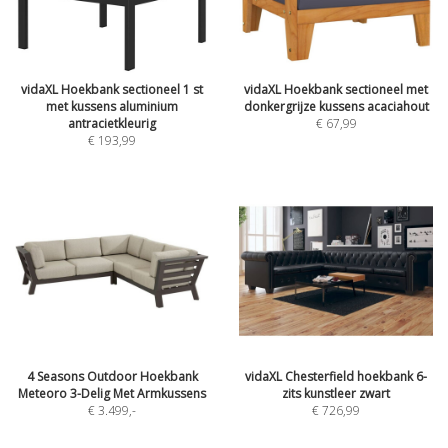
vidaXL Hoekbank sectioneel 1 st
vidaXL Hoekbank sectioneel met
met kussens aluminium
donkergrijze kussens acaciahout
antracietkleurig
€ 67,99
€ 193,99
4 Seasons Outdoor Hoekbank
vidaXL Chesterfield hoekbank 6-
Meteoro 3-Delig Met Armkussens
zits kunstleer zwart
€ 3.499
,-
€ 726,99