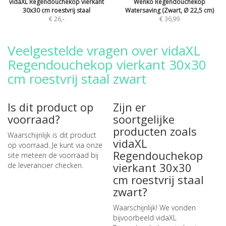
vidaXL Regendouchekop vierkant
Wenko Regendouchekop
30x30 cm roestvrij staal
Watersaving (Zwart, Ø 22,5 cm)
€ 26
,-
€ 36,99
Veelgestelde vragen over vidaXL
Regendouchekop vierkant 30x30
cm roestvrij staal zwart
Is dit product op
Zijn er
voorraad?
soortgelijke
producten zoals
Waarschijnlijk is dit product
vidaXL
op voorraad. Je kunt via onze
Regendouchekop
site meteen de
voorraad bij
vierkant 30x30
de leverancier checken
.
cm roestvrij staal
zwart?
Waarschijnlijk! We vonden
bijvoorbeeld
vidaXL