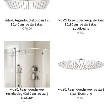
vidaXL Regendouchekoppen 2 st
vidaXL Regendouchekop vierkant
30x40 cm roestvrij staal
30x30 cm roestvrij staal
€ 70,99
goudkleurig
€ 30
,-
vidaXL Regendouchekop
vidaXL Regendouchekop roestvrij
rechthoekig 40x30 cm roestvrij
staal 40cm rond
staal 304
€ 60
,-
€ 33
,-