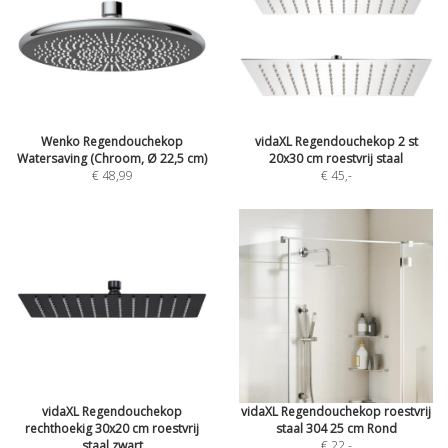
Wenko Regendouchekop
vidaXL Regendouchekop 2 st
Watersaving (Chroom, Ø 22,5 cm)
20x30 cm roestvrij staal
€ 48,99
€ 45
,-
vidaXL Regendouchekop
vidaXL Regendouchekop roestvrij
rechthoekig 30x20 cm roestvrij
staal 304 25 cm Rond
staal zwart
€ 22
,-