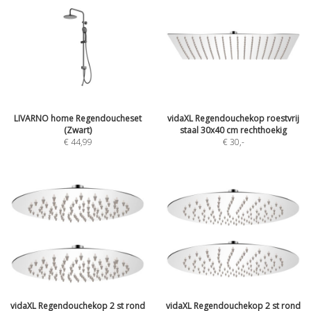
LIVARNO home Regendoucheset
vidaXL Regendouchekop roestvrij
(Zwart)
staal 30x40 cm rechthoekig
€ 44,99
€ 30
,-
vidaXL Regendouchekop 2 st rond
vidaXL Regendouchekop 2 st rond