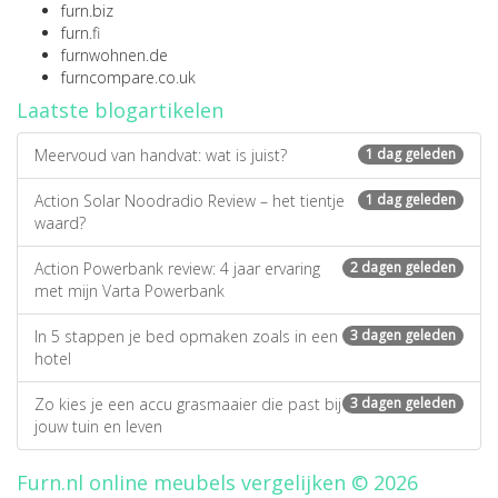
furn.biz
furn.fi
furnwohnen.de
furncompare.co.uk
Laatste blogartikelen
Meervoud van handvat: wat is juist?
1 dag geleden
Action Solar Noodradio Review – het tientje
1 dag geleden
waard?
Action Powerbank review: 4 jaar ervaring
2 dagen geleden
met mijn Varta Powerbank
In 5 stappen je bed opmaken zoals in een
3 dagen geleden
hotel
Zo kies je een accu grasmaaier die past bij
3 dagen geleden
jouw tuin en leven
Furn.nl online meubels vergelijken © 2026