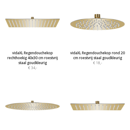
vidaXL Regendouchekop
vidaXL Regendouchekop rond 20
rechthoekig 40x30 cm roestvrij
cm roestvrij staal goudkleurig
staal goudkleurig
€ 18
,-
€ 34
,-