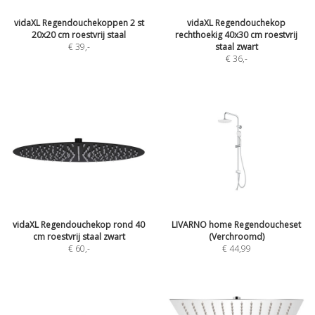
vidaXL Regendouchekoppen 2 st
vidaXL Regendouchekop
20x20 cm roestvrij staal
rechthoekig 40x30 cm roestvrij
€ 39
,-
staal zwart
€ 36
,-
vidaXL Regendouchekop rond 40
LIVARNO home Regendoucheset
cm roestvrij staal zwart
(Verchroomd)
€ 60
,-
€ 44,99