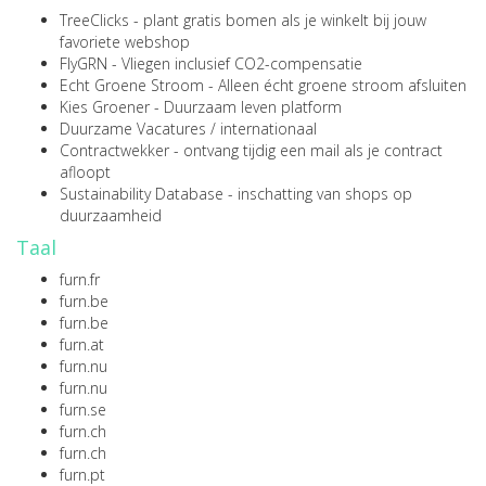
TreeClicks
- plant gratis bomen als je winkelt bij jouw
favoriete webshop
FlyGRN
- Vliegen inclusief CO2-compensatie
Echt Groene Stroom
- Alleen écht groene stroom afsluiten
Kies Groener
- Duurzaam leven platform
Duurzame Vacatures
/
internationaal
Contractwekker
- ontvang tijdig een mail als je contract
afloopt
Sustainability Database
- inschatting van shops op
duurzaamheid
Taal
furn.fr
furn.be
furn.be
furn.at
furn.nu
furn.nu
furn.se
furn.ch
furn.ch
furn.pt