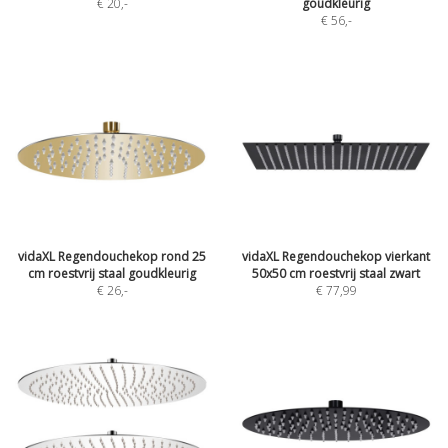
€ 20
,-
goudkleurig
€ 56
,-
vidaXL Regendouchekop rond 25
vidaXL Regendouchekop vierkant
cm roestvrij staal goudkleurig
50x50 cm roestvrij staal zwart
€ 26
,-
€ 77,99