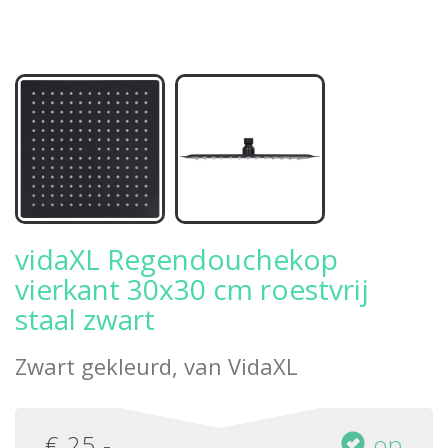
vidaXL Regendouchekop
vierkant 30x30 cm roestvrij
staal zwart
Zwart gekleurd, van
VidaXL
€
25
,-
op