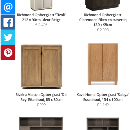
Richmond Opbergkast 'Tivoli'
Richmond Opbergkast
212 x 90cm, kleur Beige
'Claremont' Eiken en travertin,
€ 2.426
139 x 95cm
€ 2.093
Rivièra Maison Opbergkast 'Del
Kave Home Opbergkast 'Salaya'
Rey' Eikenhout, 85 x 80cm
Essenhout, 134 x 100cm
€ 999
€ 1.149