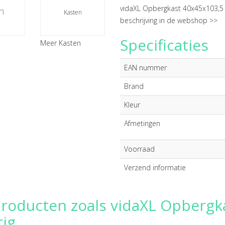
vidaXL Opbergkast 40x45x103,5 
n
Kasten
beschrijving in de webshop >>
Specificaties
Meer Kasten
EAN nummer
Brand
Kleur
Afmetingen
Voorraad
Verzend informatie
producten zoals vidaXL Opberg
rig