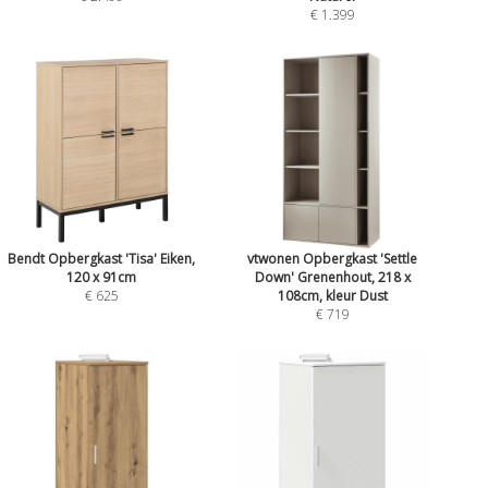
€ 1.399
Bendt Opbergkast 'Tisa' Eiken,
vtwonen Opbergkast 'Settle
120 x 91cm
Down' Grenenhout, 218 x
€ 625
108cm, kleur Dust
€ 719