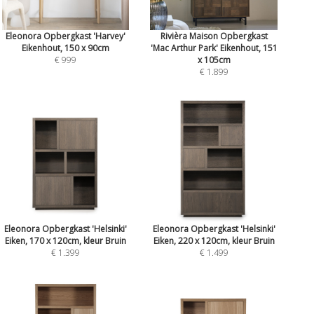
Eleonora Opbergkast 'Harvey'
Rivièra Maison Opbergkast
Eikenhout, 150 x 90cm
'Mac Arthur Park' Eikenhout, 151
€ 999
x 105cm
€ 1.899
Eleonora Opbergkast 'Helsinki'
Eleonora Opbergkast 'Helsinki'
Eiken, 170 x 120cm, kleur Bruin
Eiken, 220 x 120cm, kleur Bruin
€ 1.399
€ 1.499