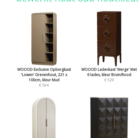
WOOOD Exclusive Opbergkast
WOOOD Ladenkast 'Merge' Met
'Lowen' Grenenhout, 221 x
6 lades, kleur Bruin/Rood
100cm, kleur Mud
€ 529
€ 594