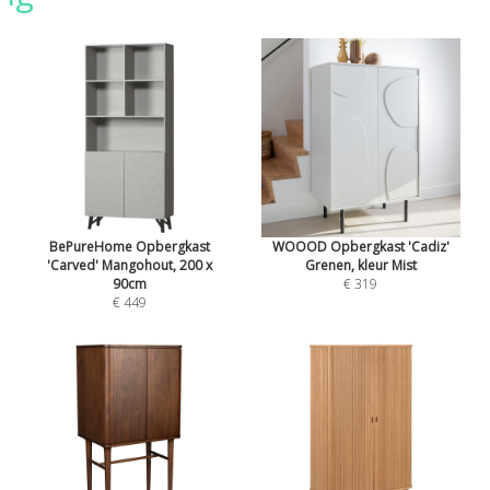
BePureHome Opbergkast
WOOOD Opbergkast 'Cadiz'
'Carved' Mangohout, 200 x
Grenen, kleur Mist
90cm
€ 319
€ 449