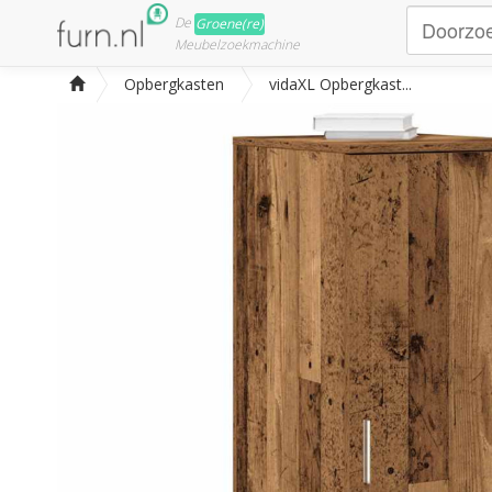
De
Groene(re)
Meubelzoekmachine
Opbergkasten
vidaXL Opbergkast...