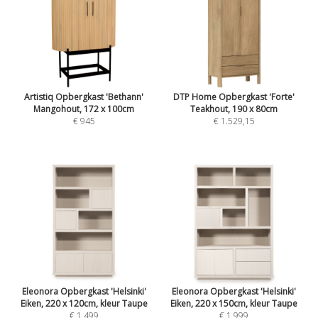
Artistiq Opbergkast 'Bethann'
DTP Home Opbergkast 'Forte'
Mangohout, 172 x 100cm
Teakhout, 190 x 80cm
€ 945
€ 1.529,15
Eleonora Opbergkast 'Helsinki'
Eleonora Opbergkast 'Helsinki'
Eiken, 220 x 120cm, kleur Taupe
Eiken, 220 x 150cm, kleur Taupe
€ 1.499
€ 1.999