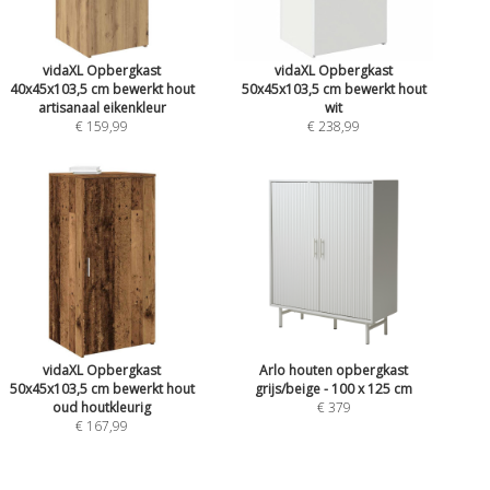
vidaXL Opbergkast
vidaXL Opbergkast
40x45x103,5 cm bewerkt hout
50x45x103,5 cm bewerkt hout
artisanaal eikenkleur
wit
€ 159,99
€ 238,99
vidaXL Opbergkast
Arlo houten opbergkast
50x45x103,5 cm bewerkt hout
grijs/beige - 100 x 125 cm
oud houtkleurig
€ 379
€ 167,99