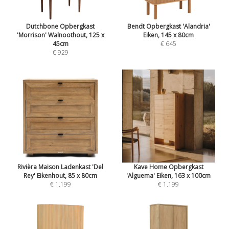
Dutchbone Opbergkast
Bendt Opbergkast 'Alandria'
'Morrison' Walnoothout, 125 x
Eiken, 145 x 80cm
45cm
€ 645
€ 929
Rivièra Maison Ladenkast 'Del
Kave Home Opbergkast
Rey' Eikenhout, 85 x 80cm
'Alguema' Eiken, 163 x 100cm
€ 1.199
€ 1.199