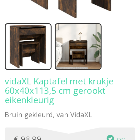
vidaXL Kaptafel met krukje
60x40x113,5 cm gerookt
eikenkleurig
Bruin gekleurd, van
VidaXL
€
98,99
op