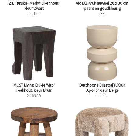
ZILT Krukje 'Marky' Eikenhout,
vidaXL Kruk fluweel 28 x 36 cm
kleur Zwart
paars en goudkleurig
€ 119
,-
€ 33
,-
MUST Living Krukje 'Vito'
Dutchbone Bijzettafel/Kruk
Teakhout, kleur Bruin
'Apollo' kleur Beige
€ 169,15
€ 129
,-