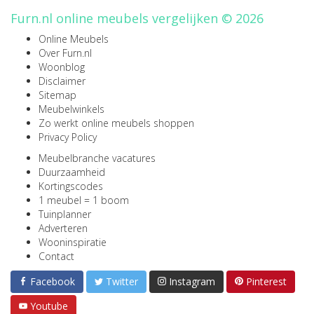
Furn.nl online meubels vergelijken © 2026
Online Meubels
Over Furn.nl
Woonblog
Disclaimer
Sitemap
Meubelwinkels
Zo werkt online meubels shoppen
Privacy Policy
Meubelbranche vacatures
Duurzaamheid
Kortingscodes
1 meubel = 1 boom
Tuinplanner
Adverteren
Wooninspiratie
Contact
Facebook
Twitter
Instagram
Pinterest
Youtube