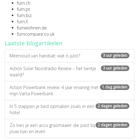
furn.ch
furn.pt
furn.biz
furn.fi
furnwohnen.de
furncompare.co.uk
Laatste blogartikelen
Meervoud van handvat: wat is juist?
3 uur geleden
Action Solar Noodradio Review – het tientje
3 uur geleden
waard?
Action Powerbank review: 4 jaar ervaring met
1 dag geleden
mijn Varta Powerbank
In 5 stappen je bed opmaken zoals in een
2 dagen geleden
hotel
Zo kies je een accu grasmaaier die past bij
2 dagen geleden
jouw tuin en leven