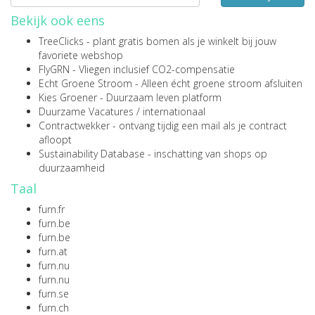
Bekijk ook eens
TreeClicks
- plant gratis bomen als je winkelt bij jouw
favoriete webshop
FlyGRN
- Vliegen inclusief CO2-compensatie
Echt Groene Stroom
- Alleen écht groene stroom afsluiten
Kies Groener
- Duurzaam leven platform
Duurzame Vacatures
/
internationaal
Contractwekker
- ontvang tijdig een mail als je contract
afloopt
Sustainability Database
- inschatting van shops op
duurzaamheid
Taal
furn.fr
furn.be
furn.be
furn.at
furn.nu
furn.nu
furn.se
furn.ch