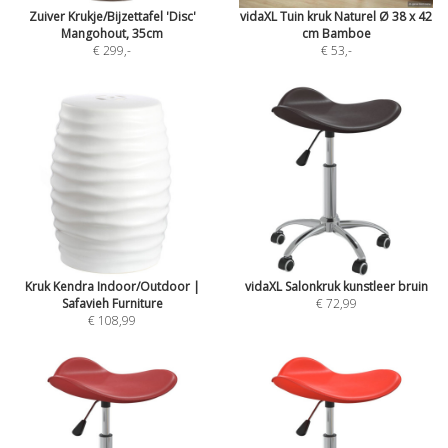
Zuiver Krukje/Bijzettafel 'Disc'
vidaXL Tuin kruk Naturel Ø 38 x 42
Mangohout, 35cm
cm Bamboe
€ 299
,-
€ 53
,-
Kruk Kendra Indoor/Outdoor |
vidaXL Salonkruk kunstleer bruin
Safavieh Furniture
€ 72,99
€ 108,99