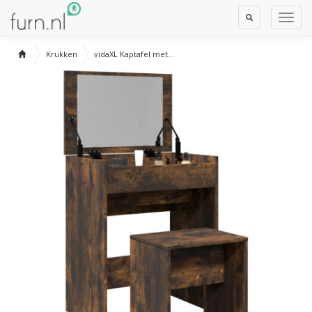
Toggle
Toggl
Search
Navig
Krukken
vidaXL Kaptafel met...