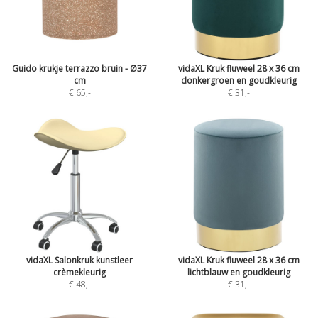
Guido krukje terrazzo bruin - Ø37
vidaXL Kruk fluweel 28 x 36 cm
cm
donkergroen en goudkleurig
€ 65
,-
€ 31
,-
vidaXL Salonkruk kunstleer
vidaXL Kruk fluweel 28 x 36 cm
crèmekleurig
lichtblauw en goudkleurig
€ 48
,-
€ 31
,-