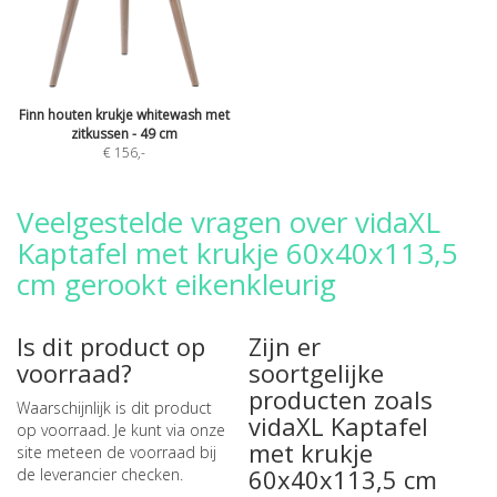
Finn houten krukje whitewash met
zitkussen - 49 cm
€ 156
,-
Veelgestelde vragen over vidaXL
Kaptafel met krukje 60x40x113,5
cm gerookt eikenkleurig
Is dit product op
Zijn er
voorraad?
soortgelijke
producten zoals
Waarschijnlijk is dit product
vidaXL Kaptafel
op voorraad. Je kunt via onze
met krukje
site meteen de
voorraad bij
60x40x113,5 cm
de leverancier checken
.