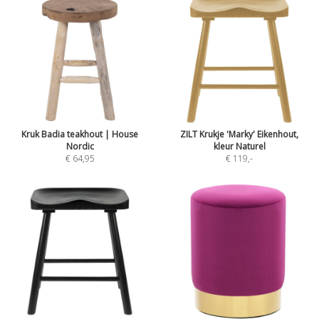
Kruk Badia teakhout | House
ZILT Krukje 'Marky' Eikenhout,
Nordic
kleur Naturel
€ 64,95
€ 119
,-