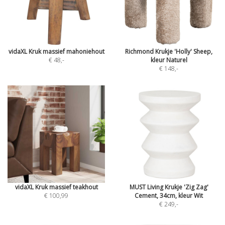
vidaXL Kruk massief mahoniehout
Richmond Krukje 'Holly' Sheep,
€ 48
,-
kleur Naturel
€ 148
,-
vidaXL Kruk massief teakhout
MUST Living Krukje 'Zig Zag'
€ 100,99
Cement, 34cm, kleur Wit
€ 249
,-