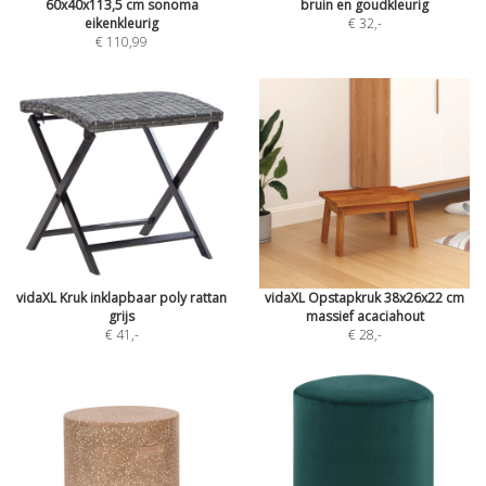
60x40x113,5 cm sonoma
bruin en goudkleurig
eikenkleurig
€ 32
,-
€ 110,99
vidaXL Kruk inklapbaar poly rattan
vidaXL Opstapkruk 38x26x22 cm
grijs
massief acaciahout
€ 41
,-
€ 28
,-