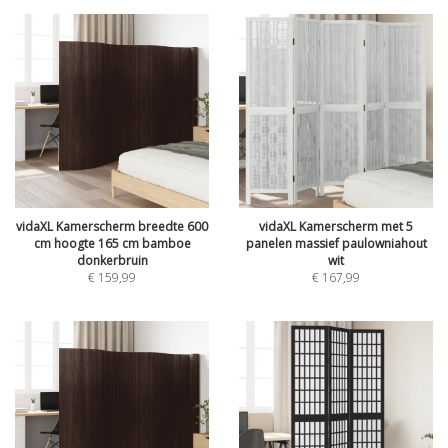
vidaXL Kamerscherm breedte 600
vidaXL Kamerscherm met 5
cm hoogte 165 cm bamboe
panelen massief paulowniahout
donkerbruin
wit
€
159,99
€
167,99