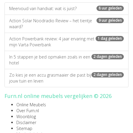
Meervoud van handvat: wat is juist?
8 uur geleden
Action Solar Noodradio Review – het tientje
9 uur geleden
waard?
Action Powerbank review: 4 jaar ervaring met
1 dag geleden
mijn Varta Powerbank
In 5 stappen je bed opmaken zoals in een
2 dagen geleden
hotel
Zo kies je een accu grasmaaier die past bij
2 dagen geleden
jouw tuin en leven
Furn.nl online meubels vergelijken © 2026
Online Meubels
Over Furn.nl
Woonblog
Disclaimer
Sitemap