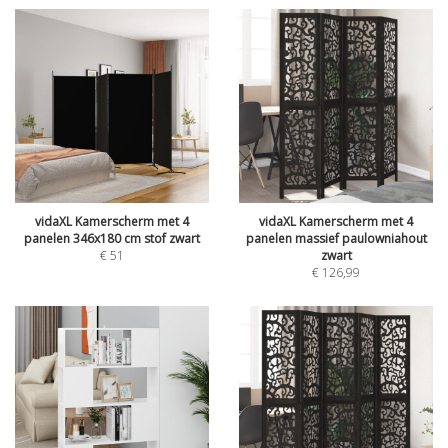
vidaXL Kamerscherm met 4
vidaXL Kamerscherm met 4
panelen 346x180 cm stof zwart
panelen massief paulowniahout
€
51
zwart
€
126,99