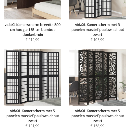
vidaXL Kamerscherm breedte 800
vidaXL Kamerscherm met 3
cm hoogte 165 cm bamboe
panelen massief paulowniahout
donkerbruin
zwart
€
212,99
€
103,99
vidaXL Kamerscherm met 5
vidaXL Kamerscherm met 5
panelen massief paulowniahout
panelen massief paulowniahout
zwart
zwart
€
131,99
€
158,99