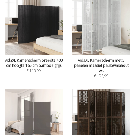
vidaXL Kamerscherm breedte 400
vidaXL Kamerscherm met 5
cm hoogte 165 cm bamboe grijs
panelen massief paulowniahout
€
113,99
wit
€
192,99