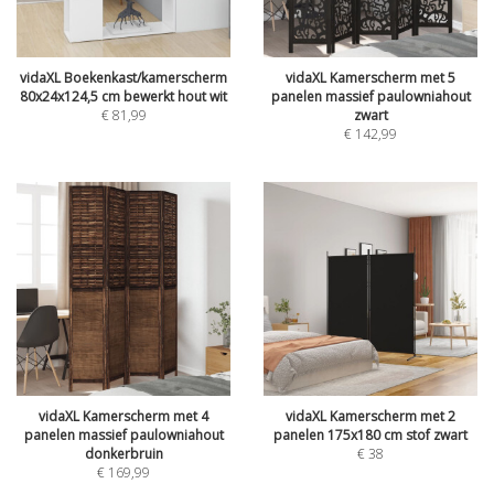
vidaXL Boekenkast/kamerscherm
vidaXL Kamerscherm met 5
80x24x124,5 cm bewerkt hout wit
panelen massief paulowniahout
€
81,99
zwart
€
142,99
vidaXL Kamerscherm met 4
vidaXL Kamerscherm met 2
panelen massief paulowniahout
panelen 175x180 cm stof zwart
donkerbruin
€
38
€
169,99