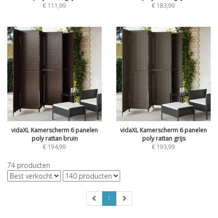
€
111,99
€
183,99
vidaXL Kamerscherm 6 panelen
vidaXL Kamerscherm 6 panelen
poly rattan bruin
poly rattan grijs
€
194,99
€
193,99
74
producten
1