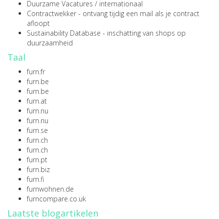
Duurzame Vacatures
/
internationaal
Contractwekker
- ontvang tijdig een mail als je contract
afloopt
Sustainability Database
- inschatting van shops op
duurzaamheid
Taal
furn.fr
furn.be
furn.be
furn.at
furn.nu
furn.nu
furn.se
furn.ch
furn.ch
furn.pt
furn.biz
furn.fi
furnwohnen.de
furncompare.co.uk
Laatste blogartikelen