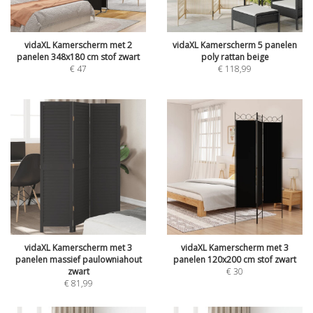
vidaXL Kamerscherm met 2
vidaXL Kamerscherm 5 panelen
panelen 348x180 cm stof zwart
poly rattan beige
€
47
€
118,99
vidaXL Kamerscherm met 3
vidaXL Kamerscherm met 3
panelen massief paulowniahout
panelen 120x200 cm stof zwart
zwart
€
30
€
81,99