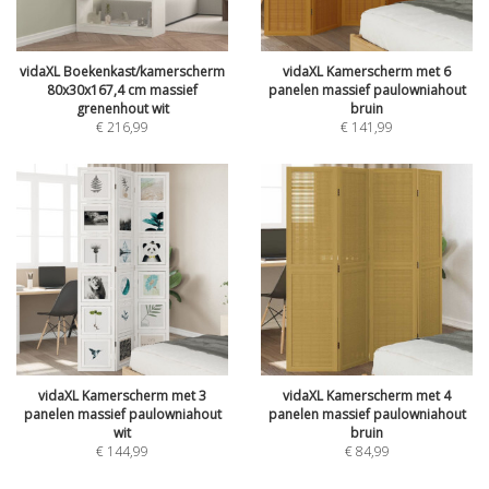
vidaXL Boekenkast/kamerscherm
vidaXL Kamerscherm met 6
80x30x167,4 cm massief
panelen massief paulowniahout
grenenhout wit
bruin
€
216,99
€
141,99
vidaXL Kamerscherm met 3
vidaXL Kamerscherm met 4
panelen massief paulowniahout
panelen massief paulowniahout
wit
bruin
€
144,99
€
84,99