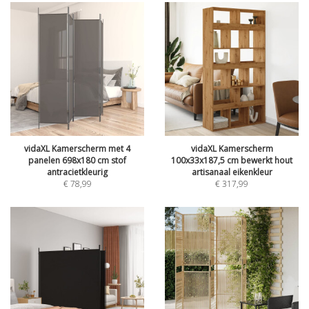
vidaXL Kamerscherm met 4
vidaXL Kamerscherm
panelen 698x180 cm stof
100x33x187,5 cm bewerkt hout
antracietkleurig
artisanaal eikenkleur
€
78,99
€
317,99