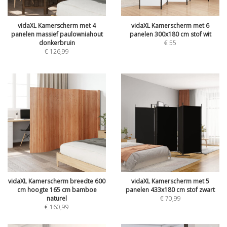
vidaXL Kamerscherm met 4
vidaXL Kamerscherm met 6
panelen massief paulowniahout
panelen 300x180 cm stof wit
donkerbruin
€
55
€
126,99
vidaXL Kamerscherm breedte 600
vidaXL Kamerscherm met 5
cm hoogte 165 cm bamboe
panelen 433x180 cm stof zwart
naturel
€
70,99
€
160,99