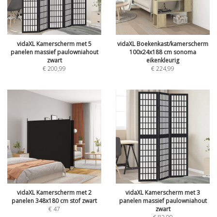
vidaXL Kamerscherm met 5
vidaXL Boekenkast/kamerscherm
panelen massief paulowniahout
100x24x188 cm sonoma
zwart
eikenkleurig
€
200,99
€
224,99
vidaXL Kamerscherm met 2
vidaXL Kamerscherm met 3
panelen 348x180 cm stof zwart
panelen massief paulowniahout
€
47
zwart