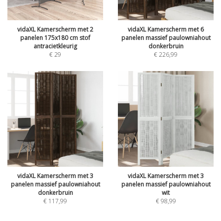
vidaXL Kamerscherm met 2
vidaXL Kamerscherm met 6
panelen 175x180 cm stof
panelen massief paulowniahout
antracietkleurig
donkerbruin
€
29
€
226,99
vidaXL Kamerscherm met 3
vidaXL Kamerscherm met 3
panelen massief paulowniahout
panelen massief paulowniahout
donkerbruin
wit
€
117,99
€
98,99