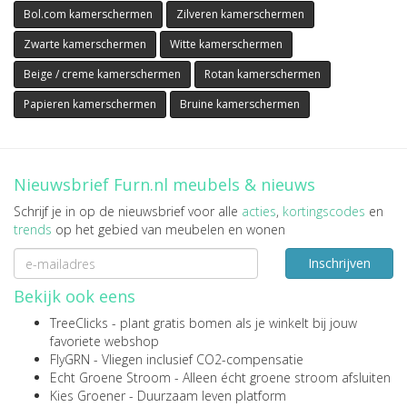
Bol.com kamerschermen
Zilveren kamerschermen
Zwarte kamerschermen
Witte kamerschermen
Beige / creme kamerschermen
Rotan kamerschermen
Papieren kamerschermen
Bruine kamerschermen
Nieuwsbrief Furn.nl meubels & nieuws
Schrijf je in op de nieuwsbrief voor alle
acties
,
kortingscodes
en
trends
op het gebied van meubelen en wonen
Inschrijven
Bekijk ook eens
TreeClicks
- plant gratis bomen als je winkelt bij jouw
favoriete webshop
FlyGRN
- Vliegen inclusief CO2-compensatie
Echt Groene Stroom
- Alleen écht groene stroom afsluiten
Kies Groener
- Duurzaam leven platform