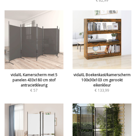
€
82,99
vidaXL Kamerscherm met 5
vidaXL Boekenkast/kamerscherm
panelen 433x180 cm stof
100x30x103 cm gerookt
antracietkleurig
eikenkleur
€
57
€
133,99