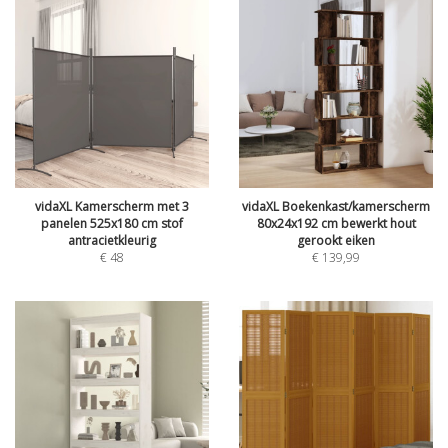
vidaXL Kamerscherm met 3
vidaXL Boekenkast/kamerscherm
panelen 525x180 cm stof
80x24x192 cm bewerkt hout
antracietkleurig
gerookt eiken
€
48
€
139,99