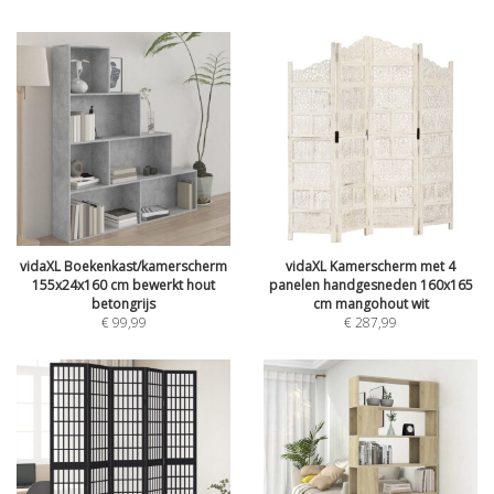
vidaXL Boekenkast/kamerscherm
vidaXL Kamerscherm met 4
155x24x160 cm bewerkt hout
panelen handgesneden 160x165
betongrijs
cm mangohout wit
€
99,99
€
287,99