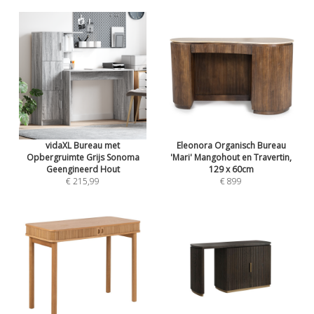
vidaXL Bureau met
Eleonora Organisch Bureau
Opbergruimte Grijs Sonoma
'Mari' Mangohout en Travertin,
Geengineerd Hout
129 x 60cm
€ 215,99
€ 899