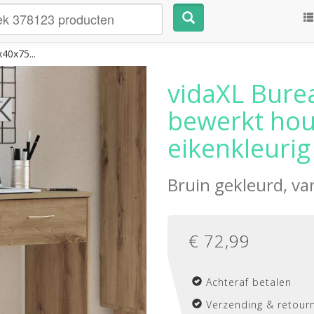
40x75...
vidaXL Bure
bewerkt hout
eikenkleurig
Bruin gekleurd, v
€
72,99
Achteraf betalen
Verzending & retourn