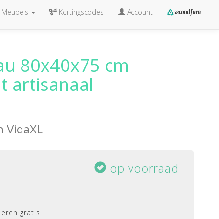
Meubels
Kortingscodes
Account
au 80x40x75 cm
 artisanaal
an
VidaXL
op voorraad
eren gratis