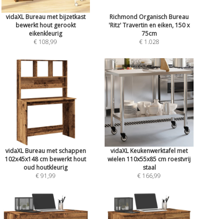
vidaXL Bureau met bijzetkast
Richmond Organisch Bureau
bewerkt hout gerookt
'Ritz' Travertin en eiken, 150 x
eikenkleurig
75cm
€ 108,99
€ 1.028
vidaXL Bureau met schappen
vidaXL Keukenwerktafel met
102x45x148 cm bewerkt hout
wielen 110x55x85 cm roestvrij
oud houtkleurig
staal
€ 91,99
€ 166,99