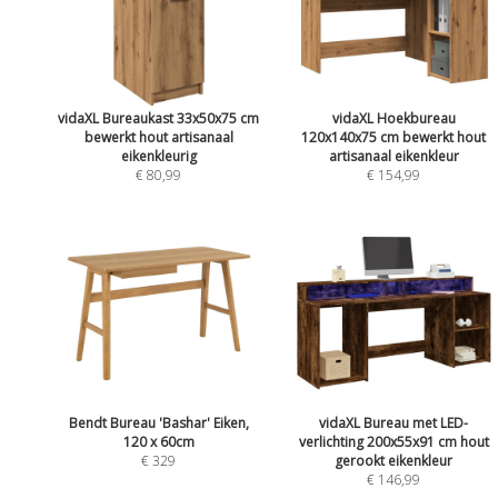
vidaXL Bureaukast 33x50x75 cm
vidaXL Hoekbureau
bewerkt hout artisanaal
120x140x75 cm bewerkt hout
eikenkleurig
artisanaal eikenkleur
€ 80,99
€ 154,99
Bendt Bureau 'Bashar' Eiken,
vidaXL Bureau met LED-
120 x 60cm
verlichting 200x55x91 cm hout
€ 329
gerookt eikenkleur
€ 146,99