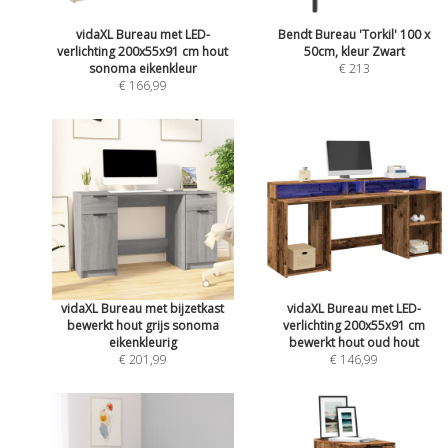
vidaXL Bureau met LED-
Bendt Bureau 'Torkil' 100 x
verlichting 200x55x91 cm hout
50cm, kleur Zwart
sonoma eikenkleur
€ 213
€ 166,99
vidaXL Bureau met bijzetkast
vidaXL Bureau met LED-
bewerkt hout grijs sonoma
verlichting 200x55x91 cm
eikenkleurig
bewerkt hout oud hout
€ 201,99
€ 146,99