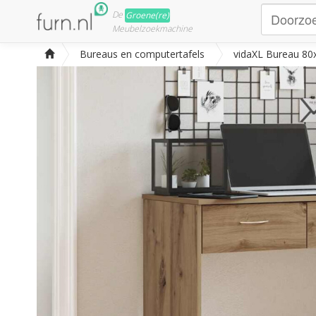
De
Groene(re)
Meubelzoekmachine
Bureaus en computertafels
vidaXL Bureau 80x