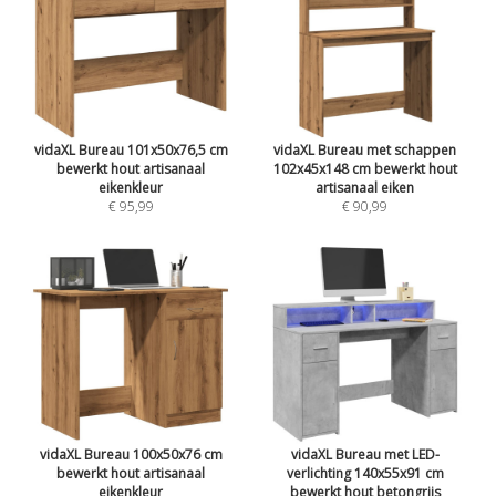
vidaXL Bureau 101x50x76,5 cm
vidaXL Bureau met schappen
bewerkt hout artisanaal
102x45x148 cm bewerkt hout
eikenkleur
artisanaal eiken
€ 95,99
€ 90,99
vidaXL Bureau 100x50x76 cm
vidaXL Bureau met LED-
bewerkt hout artisanaal
verlichting 140x55x91 cm
eikenkleur
bewerkt hout betongrijs