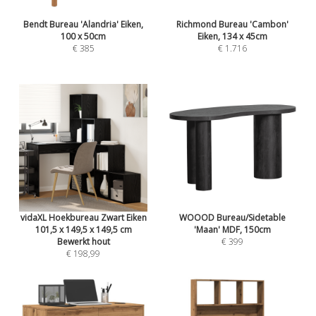
Bendt Bureau 'Alandria' Eiken,
Richmond Bureau 'Cambon'
100 x 50cm
Eiken, 134 x 45cm
€ 385
€ 1.716
vidaXL Hoekbureau Zwart Eiken
WOOOD Bureau/Sidetable
101,5 x 149,5 x 149,5 cm
'Maan' MDF, 150cm
Bewerkt hout
€ 399
€ 198,99