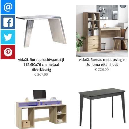
vidaXL Bureau luchtvaartstijl
vidaXL Bureau met opslag in
112x50x76 cm metaal
Sonoma eiken hout
zilverkleurig
€ 226,99
€ 367,99