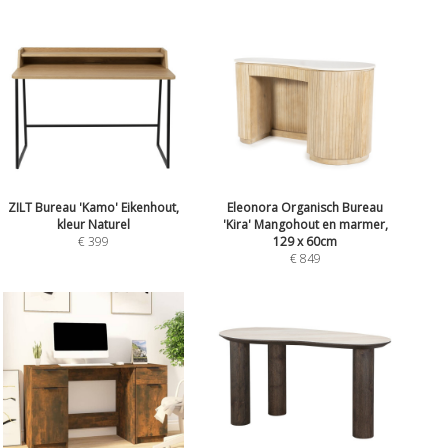
ZILT Bureau 'Kamo' Eikenhout,
Eleonora Organisch Bureau
kleur Naturel
'Kira' Mangohout en marmer,
€ 399
129 x 60cm
€ 849