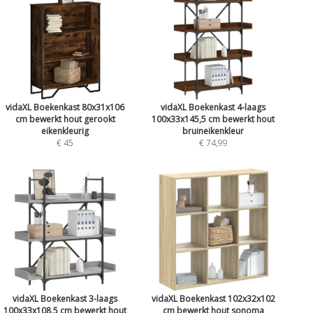
vidaXL Boekenkast 80x31x106
vidaXL Boekenkast 4-laags
cm bewerkt hout gerookt
100x33x145,5 cm bewerkt hout
eikenkleurig
bruineikenkleur
€ 45
€ 74,99
vidaXL Boekenkast 3-laags
vidaXL Boekenkast 102x32x102
100x33x108,5 cm bewerkt hout
cm bewerkt hout sonoma