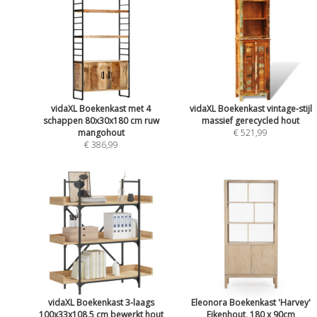
vidaXL Boekenkast met 4
vidaXL Boekenkast vintage-stijl
schappen 80x30x180 cm ruw
massief gerecycled hout
mangohout
€ 521,99
€ 386,99
vidaXL Boekenkast 3-laags
Eleonora Boekenkast 'Harvey'
100x33x108,5 cm bewerkt hout
Eikenhout, 180 x 90cm