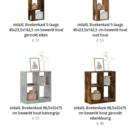
vidaXL Boekenkast 5-laags
vidaXL Boekenkast 5-laags
45x23,5x162,5 cm bewerkt hout
45x23,5x162,5 cm bewerkt hout
gerookt eiken
oud hout
€ 35
€ 56
vidaXL Boekenkast 68,5x32x75
vidaXL Boekenkast 68,5x32x75
cm bewerkt hout betongrijs
cm bewerkt hout gerookt
€ 55
eikenkleurig
€ 48