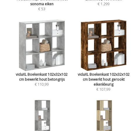
sonoma eiken
€ 1.299
€ 53
vidaXL Boekenkast 102x32x102
vidaXL Boekenkast 102x32x102
cm bewerkt hout betongrijs
cm bewerkt hout gerookt
€ 110,99
eikenkleurig
€ 107,99