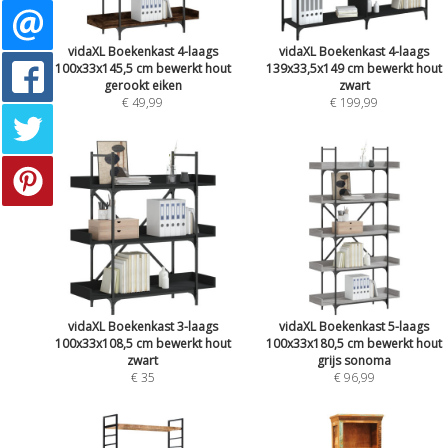
vidaXL Boekenkast 4-laags
vidaXL Boekenkast 4-laags
100x33x145,5 cm bewerkt hout
139x33,5x149 cm bewerkt hout
gerookt eiken
zwart
€ 49,99
€ 199,99
vidaXL Boekenkast 3-laags
vidaXL Boekenkast 5-laags
100x33x108,5 cm bewerkt hout
100x33x180,5 cm bewerkt hout
zwart
grijs sonoma
€ 35
€ 96,99