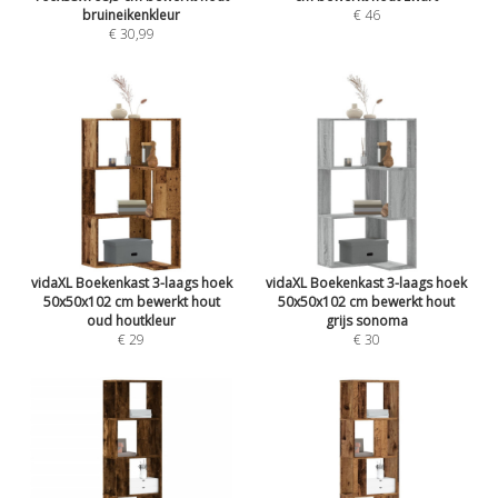
bruineikenkleur
€ 46
€ 30,99
vidaXL Boekenkast 3-laags hoek
vidaXL Boekenkast 3-laags hoek
50x50x102 cm bewerkt hout
50x50x102 cm bewerkt hout
oud houtkleur
grijs sonoma
€ 29
€ 30