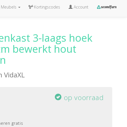
Meubels
Kortingscodes
Account
enkast 3-laags hoek
cm bewerkt hout
en
an
VidaXL
op voorraad
eren gratis