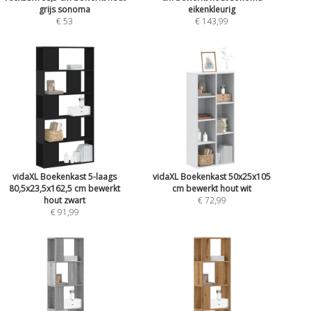
grijs sonoma
eikenkleurig
€ 53
€ 143,99
vidaXL Boekenkast 5-laags
vidaXL Boekenkast 50x25x105
80,5x23,5x162,5 cm bewerkt
cm bewerkt hout wit
hout zwart
€ 72,99
€ 91,99