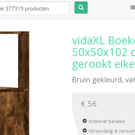
vidaXL Boek
50x50x102 
gerookt eik
Bruin gekleurd, v
€
56
Achteraf betalen
Verzending & retourn