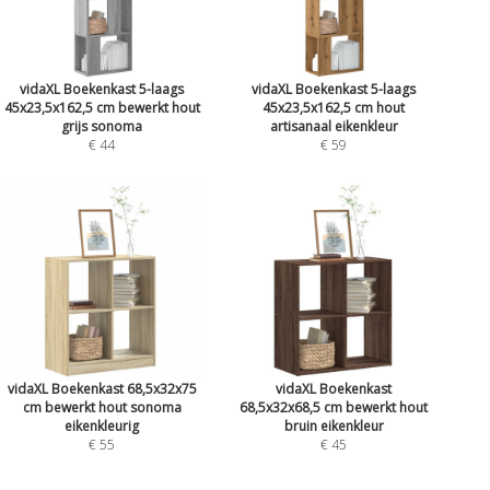
vidaXL Boekenkast 5-laags
vidaXL Boekenkast 5-laags
45x23,5x162,5 cm bewerkt hout
45x23,5x162,5 cm hout
grijs sonoma
artisanaal eikenkleur
€ 44
€ 59
vidaXL Boekenkast 68,5x32x75
vidaXL Boekenkast
cm bewerkt hout sonoma
68,5x32x68,5 cm bewerkt hout
eikenkleurig
bruin eikenkleur
€ 55
€ 45