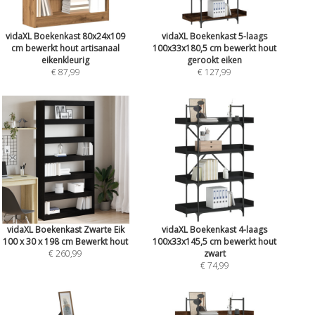
vidaXL Boekenkast 80x24x109
vidaXL Boekenkast 5-laags
cm bewerkt hout artisanaal
100x33x180,5 cm bewerkt hout
eikenkleurig
gerookt eiken
€ 87,99
€ 127,99
vidaXL Boekenkast Zwarte Eik
vidaXL Boekenkast 4-laags
100 x 30 x 198 cm Bewerkt hout
100x33x145,5 cm bewerkt hout
€ 260,99
zwart
€ 74,99