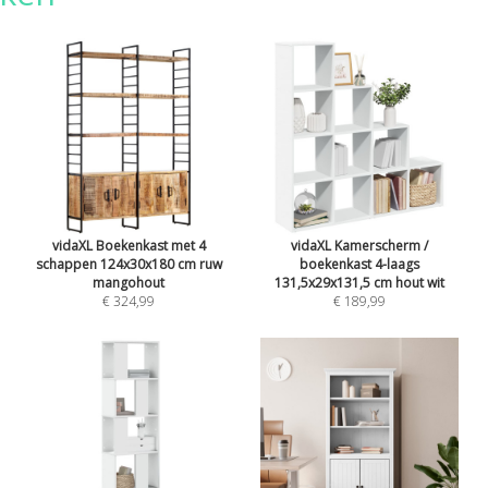
vidaXL Boekenkast met 4
vidaXL Kamerscherm /
schappen 124x30x180 cm ruw
boekenkast 4-laags
mangohout
131,5x29x131,5 cm hout wit
€ 324,99
€ 189,99