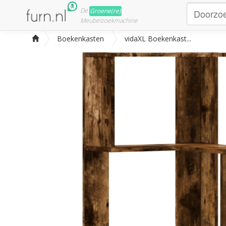
De
Groene(re)
Meubelzoekmachine
Boekenkasten
vidaXL Boekenkast...