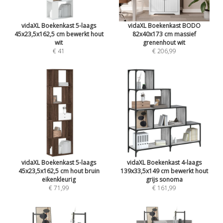
vidaXL Boekenkast 5-laags
vidaXL Boekenkast BODO
45x23,5x162,5 cm bewerkt hout
82x40x173 cm massief
wit
grenenhout wit
€ 41
€ 206,99
vidaXL Boekenkast 5-laags
vidaXL Boekenkast 4-laags
45x23,5x162,5 cm hout bruin
139x33,5x149 cm bewerkt hout
eikenkleurig
grijs sonoma
€ 71,99
€ 161,99