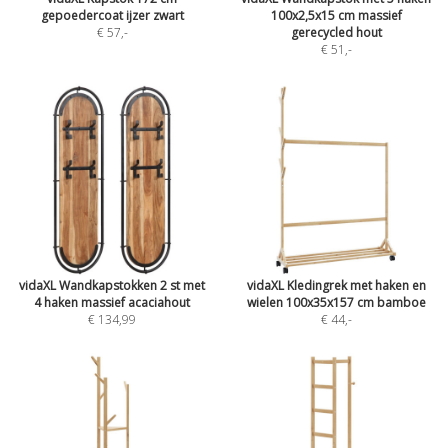
gepoedercoat ijzer zwart
100x2,5x15 cm massief
€ 57
,-
gerecycled hout
€ 51
,-
vidaXL Wandkapstokken 2 st met
vidaXL Kledingrek met haken en
4 haken massief acaciahout
wielen 100x35x157 cm bamboe
€ 134,99
€ 44
,-