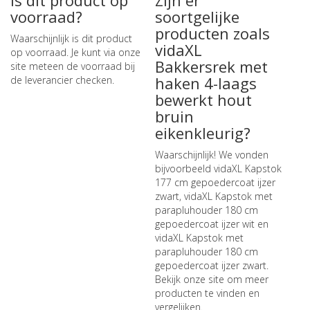
Is dit product op
Zijn er
voorraad?
soortgelijke
producten zoals
Waarschijnlijk is dit product
vidaXL
op voorraad. Je kunt via onze
Bakkersrek met
site meteen de
voorraad bij
haken 4-laags
de leverancier checken
.
bewerkt hout
bruin
eikenkleurig?
Waarschijnlijk! We vonden
bijvoorbeeld
vidaXL Kapstok
177 cm gepoedercoat ijzer
zwart
,
vidaXL Kapstok met
parapluhouder 180 cm
gepoedercoat ijzer wit
en
vidaXL Kapstok met
parapluhouder 180 cm
gepoedercoat ijzer zwart
.
Bekijk onze site om meer
producten te vinden en
vergelijken.