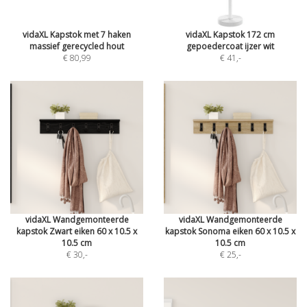
vidaXL Kapstok met 7 haken
vidaXL Kapstok 172 cm
massief gerecycled hout
gepoedercoat ijzer wit
€ 80,99
€ 41
,-
vidaXL Wandgemonteerde
vidaXL Wandgemonteerde
kapstok Zwart eiken 60 x 10.5 x
kapstok Sonoma eiken 60 x 10.5 x
10.5 cm
10.5 cm
€ 30
,-
€ 25
,-