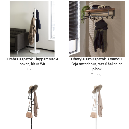
Umbra Kapstok 'Flapper' Met 9
LifestyleFurn Kapstok 'Amadou'
haken, kleur Wit
Saja notenhout, met 6 haken en
€ 210
,-
plank
€ 199
,-