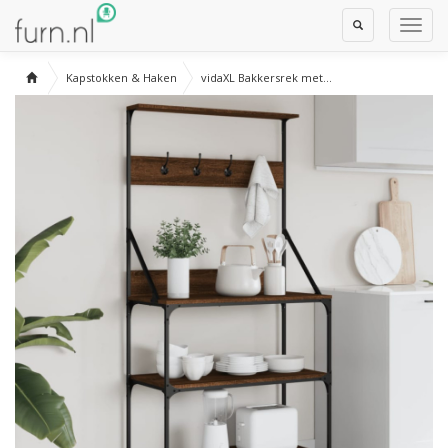
Toggle
Toggl
Search
Navig
Kapstokken & Haken
vidaXL Bakkersrek met...