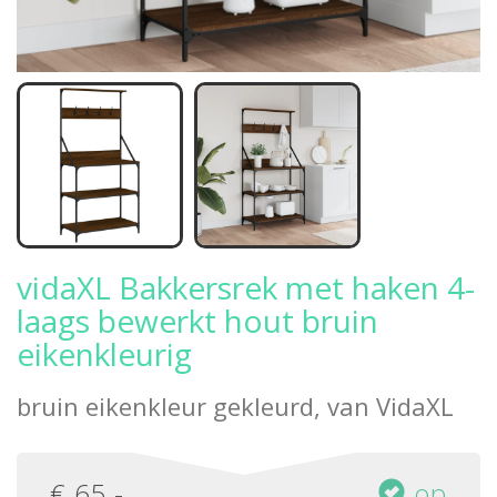
vidaXL Bakkersrek met haken 4-
laags bewerkt hout bruin
eikenkleurig
bruin eikenkleur gekleurd, van
VidaXL
€
65
,-
op