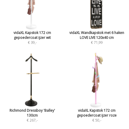
vidaXL Kapstok 172 cm
vidaXL Wandkapstok met 6 haken
gepoedercoat ijzer wit
LOVE LIVE 120x40 cm
€ 39
,-
€ 71,99
Richmond Dressboy 'Balley'
vidaXL Kapstok 172 cm
130cm
gepoedercoat ijzer roze
€ 267
,-
€ 50
,-