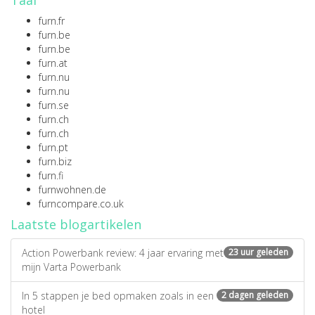
Taal
furn.fr
furn.be
furn.be
furn.at
furn.nu
furn.nu
furn.se
furn.ch
furn.ch
furn.pt
furn.biz
furn.fi
furnwohnen.de
furncompare.co.uk
Laatste blogartikelen
Action Powerbank review: 4 jaar ervaring met
23 uur geleden
mijn Varta Powerbank
In 5 stappen je bed opmaken zoals in een
2 dagen geleden
hotel