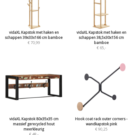
vidaXL Kapstok met haken en
vidaXL Kapstok met haken en
schappen 39x33x166 cm bamboe
schappen 38,5x30x156 cm
€ 70,99
bamboe
€ 65
,-
vidaXL Kapstok 80x35x35 cm
Hook coat rack outer corners -
massief gerecycled hout
wandkapstok pink
meerkleurig
€ 90,25
€ 48
,-