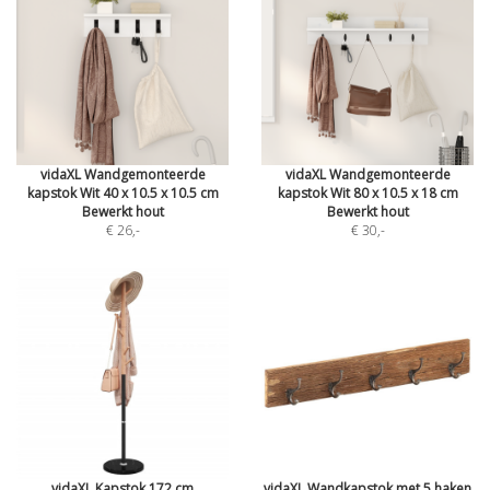
vidaXL Wandgemonteerde
vidaXL Wandgemonteerde
kapstok Wit 40 x 10.5 x 10.5 cm
kapstok Wit 80 x 10.5 x 18 cm
Bewerkt hout
Bewerkt hout
€ 26
,-
€ 30
,-
vidaXL Kapstok 172 cm
vidaXL Wandkapstok met 5 haken