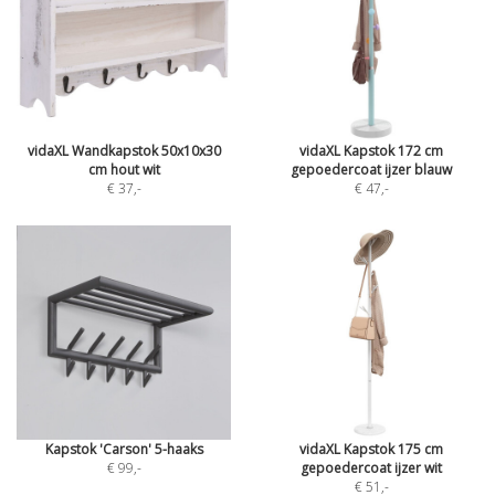
vidaXL Wandkapstok 50x10x30
vidaXL Kapstok 172 cm
cm hout wit
gepoedercoat ijzer blauw
€ 37
,-
€ 47
,-
Kapstok 'Carson' 5-haaks
vidaXL Kapstok 175 cm
€ 99
,-
gepoedercoat ijzer wit
€ 51
,-