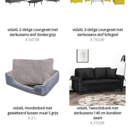
vidaXL 2-delige Loungeset met
vidaXL 3-delige Loungeset met
sierkussens stof donkergrijs
sierkussens stof lichtgeel
€ 547,99
€ 792,99
vidaXL Hondenbed met
vidaXL Tweezitsbank met
gewatteerd kussen maat S grijs
sierkussens 140 cm kunstleer
€ 21
,-
zwart
€ 310,99