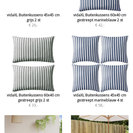
vidaXL Buitenkussens 45x45 cm
vidaXL Buitenkussens 60x40 cm
grijs 2 st
gestreept marineblauw 2 st
€ 26
,-
€ 42
,-
vidaXL Buitenkussens 60x40 cm
vidaXL Buitenkussens 45x45 cm
gestreept grijs 2 st
gestreept marineblauw 4 st
€ 33
,-
€ 58
,-