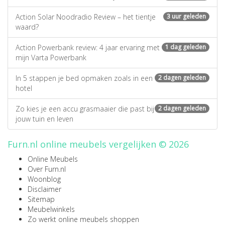
Action Solar Noodradio Review – het tientje
3 uur geleden
waard?
Action Powerbank review: 4 jaar ervaring met
1 dag geleden
mijn Varta Powerbank
In 5 stappen je bed opmaken zoals in een
2 dagen geleden
hotel
Zo kies je een accu grasmaaier die past bij
2 dagen geleden
jouw tuin en leven
Furn.nl online meubels vergelijken © 2026
Online Meubels
Over Furn.nl
Woonblog
Disclaimer
Sitemap
Meubelwinkels
Zo werkt online meubels shoppen