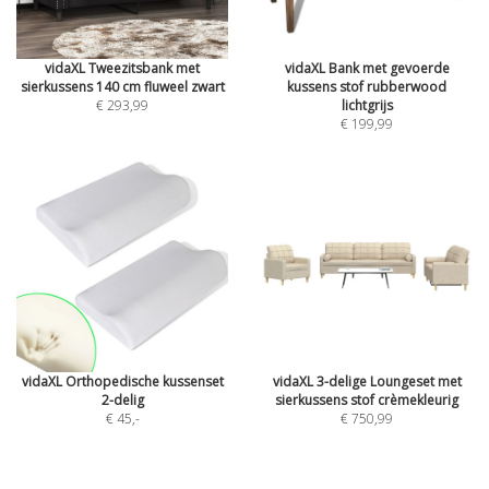
vidaXL Tweezitsbank met
vidaXL Bank met gevoerde
sierkussens 140 cm fluweel zwart
kussens stof rubberwood
€ 293,99
lichtgrijs
€ 199,99
vidaXL Orthopedische kussenset
vidaXL 3-delige Loungeset met
2-delig
sierkussens stof crèmekleurig
€ 45
,-
€ 750,99