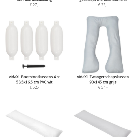
€ 27
,-
€ 33
,-
vidaXL Bootstootkussens 4 st
vidaXL Zwangerschapskussen
58,5x16,5 cm PVC wit
90x145 cm grijs
€ 52
,-
€ 54
,-