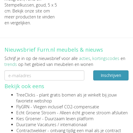
Stempelkussen, goud, 5 x 5
cm
. Bekijk onze site om
meer producten te vinden
en vergelijken.
Nieuwsbrief Furn.nl meubels & nieuws
Schrijf je in op de nieuwsbrief voor alle
acties
,
kortingscodes
en
trends
op het gebied van meubelen en wonen
Inschrijven
Bekijk ook eens
TreeClicks
- plant gratis bomen als je winkelt bij jouw
favoriete webshop
FlyGRN
- Vliegen inclusief CO2-compensatie
Echt Groene Stroom
- Alleen écht groene stroom afsluiten
Kies Groener
- Duurzaam leven platform
Duurzame Vacatures
/
internationaal
Contractwekker
- ontvang tijdig een mail als je contract