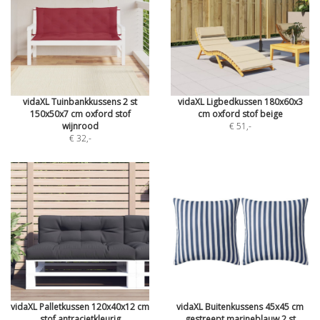
vidaXL Tuinbankkussens 2 st
vidaXL Ligbedkussen 180x60x3
150x50x7 cm oxford stof
cm oxford stof beige
wijnrood
€ 51
,-
€ 32
,-
vidaXL Palletkussen 120x40x12 cm
vidaXL Buitenkussens 45x45 cm
stof antracietkleurig
gestreept marineblauw 2 st