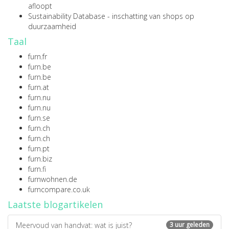
afloopt
Sustainability Database
- inschatting van shops op
duurzaamheid
Taal
furn.fr
furn.be
furn.be
furn.at
furn.nu
furn.nu
furn.se
furn.ch
furn.ch
furn.pt
furn.biz
furn.fi
furnwohnen.de
furncompare.co.uk
Laatste blogartikelen
Meervoud van handvat: wat is juist?
3 uur geleden