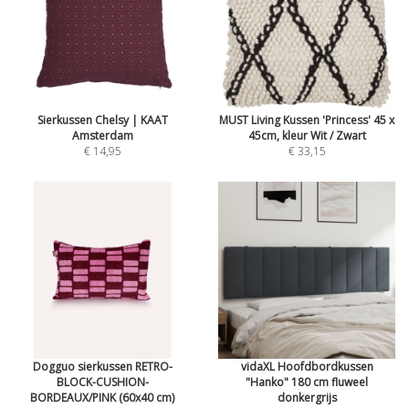
Sierkussen Chelsy | KAAT
MUST Living Kussen 'Princess' 45 x
Amsterdam
45cm, kleur Wit / Zwart
€ 14,95
€ 33,15
Dogguo sierkussen RETRO-
vidaXL Hoofdbordkussen
BLOCK-CUSHION-
"Hanko" 180 cm fluweel
BORDEAUX/PINK (60x40 cm)
donkergrijs