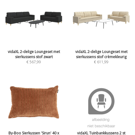
vidaXL 2-delige Loungeset met
vidaXL 2-delige Loungeset met
sierkussens stof zwart
sierkussens stof crèmekleurig
€ 567,99
€ 611,99
By-Boo Sierkussen 'Sirun' 40 x
vidaXL Tuinbankkussens 2 st