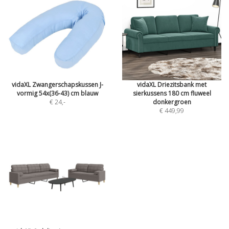
vidaXL Zwangerschapskussen J-
vidaXL Driezitsbank met
vormig 54x(36-43) cm blauw
sierkussens 180 cm fluweel
€ 24
,-
donkergroen
€ 449,99