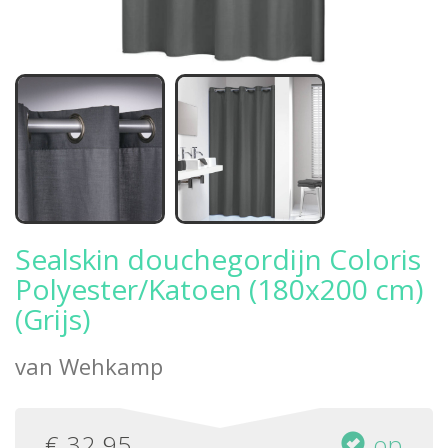
Sealskin douchegordijn Coloris
Polyester/Katoen (180x200 cm)
(Grijs)
van
Wehkamp
€
32,95
op