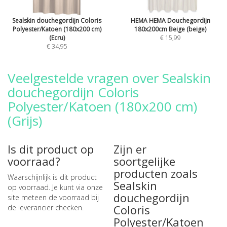
Sealskin douchegordijn Coloris
HEMA HEMA Douchegordijn
Polyester/Katoen (180x200 cm)
180x200cm Beige (beige)
(Ecru)
€ 15,99
€ 34,95
Veelgestelde vragen over Sealskin
douchegordijn Coloris
Polyester/Katoen (180x200 cm)
(Grijs)
Is dit product op
Zijn er
voorraad?
soortgelijke
producten zoals
Waarschijnlijk is dit product
Sealskin
op voorraad. Je kunt via onze
douchegordijn
site meteen de
voorraad bij
Coloris
de leverancier checken
.
Polyester/Katoen