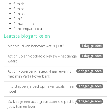
furn.ch
furn.pt
furn.biz
furn.fi
furnwohnen.de
furncompare.co.uk
Laatste blogartikelen
Meervoud van handvat: wat is juist?
1 dag geleden
Action Solar Noodradio Review – het tientje
1 dag geleden
waard?
Action Powerbank review: 4 jaar ervaring
2 dagen geleden
met mijn Varta Powerbank
In 5 stappen je bed opmaken zoals in een
3 dagen geleden
hotel
Zo kies je een accu grasmaaier die past bij
3 dagen geleden
jouw tuin en leven