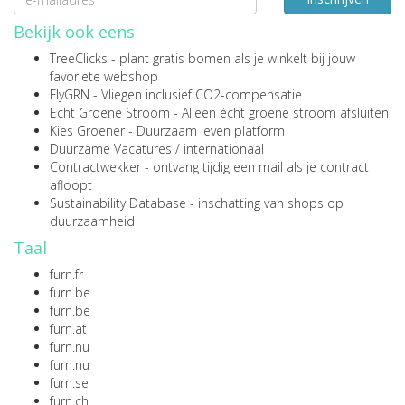
Bekijk ook eens
TreeClicks
- plant gratis bomen als je winkelt bij jouw
favoriete webshop
FlyGRN
- Vliegen inclusief CO2-compensatie
Echt Groene Stroom
- Alleen écht groene stroom afsluiten
Kies Groener
- Duurzaam leven platform
Duurzame Vacatures
/
internationaal
Contractwekker
- ontvang tijdig een mail als je contract
afloopt
Sustainability Database
- inschatting van shops op
duurzaamheid
Taal
furn.fr
furn.be
furn.be
furn.at
furn.nu
furn.nu
furn.se
furn.ch