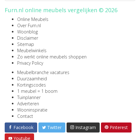
Furn.nl online meubels vergelijken © 2026
Online Meubels
Over Furn.nl
Woonblog
Disclaimer
Sitemap
Meubelwinkels
Zo werkt online meubels shoppen
Privacy Policy
Meubelbranche vacatures
Duurzaamheid
Kortingscodes
1 meubel = 1 boom
Tuinplanner
Adverteren
Wooninspiratie
Contact
Facebook
Twitter
Instagram
Pinterest
Youtube