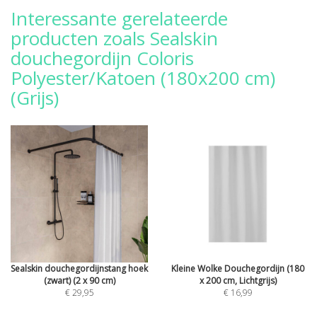
Interessante gerelateerde
producten zoals Sealskin
douchegordijn Coloris
Polyester/Katoen (180x200 cm)
(Grijs)
Sealskin douchegordijnstang hoek
Kleine Wolke Douchegordijn (180
(zwart) (2 x 90 cm)
x 200 cm, Lichtgrijs)
€ 29,95
€ 16,99