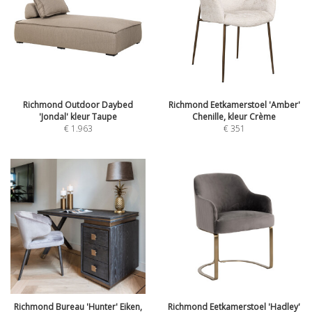
Richmond Outdoor Daybed
Richmond Eetkamerstoel 'Amber'
'Jondal' kleur Taupe
Chenille, kleur Crème
€
1.963
€
351
Richmond Bureau 'Hunter' Eiken,
Richmond Eetkamerstoel 'Hadley'