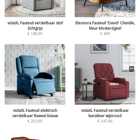
vidaXL Fauteuil verstelbaar stof
Eleonora Fauteuil 'David' Chenille,
lichtgrijs
kleur Mosterdgeel
€
188,99
€
499
vidaXL Fauteuil elektrisch
vidaXL Fauteuil verstelbaar
verstelbaar fluweel blauw
kunstleer wijnrood
€
293,99
€
247,99