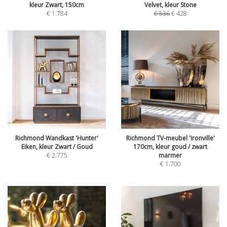
kleur Zwart, 150cm
Velvet, kleur Stone
€
1.784
€
536
€
428
Richmond Wandkast 'Hunter'
Richmond TV-meubel 'Ironville'
Eiken, kleur Zwart / Goud
170cm, kleur goud / zwart
€
2.775
marmer
€
1.700