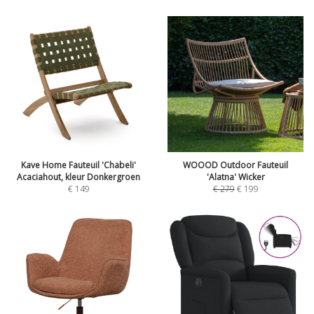
Kave Home Fauteuil 'Chabeli'
WOOOD Outdoor Fauteuil
Acaciahout, kleur Donkergroen
'Alatna' Wicker
€
149
€
279
€
199