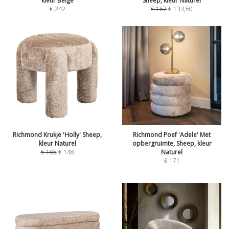
kleur Beige
Sheep, kleur Naturel
€
242
€
167
€
133,60
Richmond Krukje 'Holly' Sheep,
Richmond Poef 'Adele' Met
kleur Naturel
opbergruimte, Sheep, kleur
€
185
€
148
Naturel
€
171