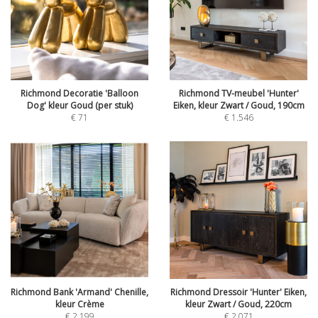
Richmond Decoratie 'Balloon
Richmond TV-meubel 'Hunter'
Dog' kleur Goud (per stuk)
Eiken, kleur Zwart / Goud, 190cm
€
71
€
1.546
Richmond Bank 'Armand' Chenille,
Richmond Dressoir 'Hunter' Eiken,
kleur Crème
kleur Zwart / Goud, 220cm
€
2.199
€
2.071