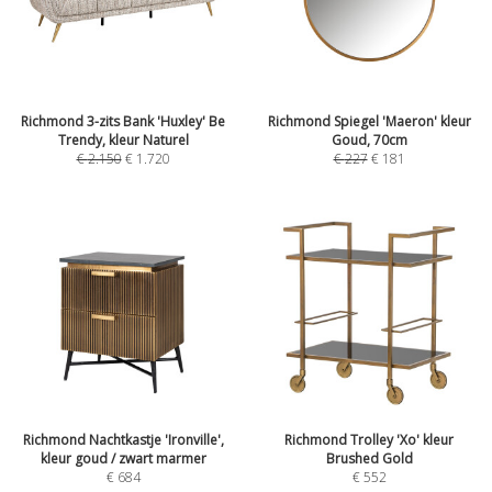
Richmond 3-zits Bank 'Huxley' Be
Richmond Spiegel 'Maeron' kleur
Trendy, kleur Naturel
Goud, 70cm
€
2.150
€
1.720
€
227
€
181
Richmond Nachtkastje 'Ironville',
Richmond Trolley 'Xo' kleur
kleur goud / zwart marmer
Brushed Gold
€
684
€
552