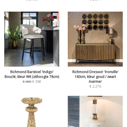
Richmond Barstoel 'Indigo'
Richmond Dressoir 'Ironville'
Bouclé, kleur Wit (zithoogte 78cm)
160cm, kleur goud / zwart
€
460
€
368
marmer
€
2.276