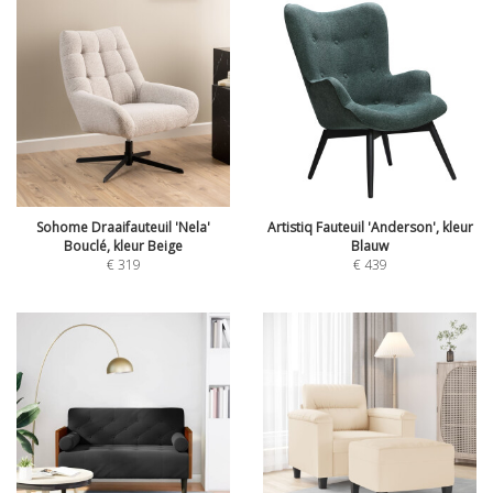
Sohome Draaifauteuil 'Nela'
Artistiq Fauteuil 'Anderson', kleur
Bouclé, kleur Beige
Blauw
€
319
€
439