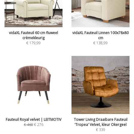
vidaXL Fauteuil 60 cm fluweel
vidaXL Fauteuil Linnen 100x78x80
crèmekleurig
cm
€
179,99
€
138,99
Fauteuil Royal velvet | LEITMOTIV
Tower Living Draaibare Fauteuil
€
460
€
276
'Tropea' Velvet, kleur Okergeel
€
339