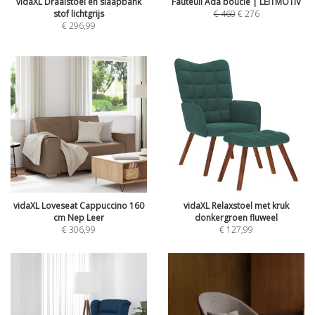
vidaXL Draaistoel en slaapbank
Fauteuil Ada bouclé | LEITMOTIV
stof lichtgrijs
€
460
€
276
€
296,99
vidaXL Loveseat Cappuccino 160
vidaXL Relaxstoel met kruk
cm Nep Leer
donkergroen fluweel
€
306,99
€
127,99