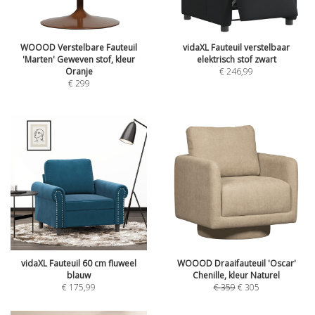
WOOOD Verstelbare Fauteuil
vidaXL Fauteuil verstelbaar
'Marten' Geweven stof, kleur
elektrisch stof zwart
Oranje
€
246,99
€
299
vidaXL Fauteuil 60 cm fluweel
WOOOD Draaifauteuil 'Oscar'
blauw
Chenille, kleur Naturel
€
175,99
€
359
€
305