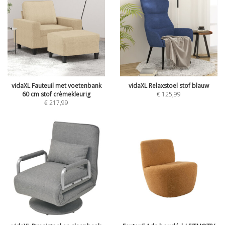
vidaXL Fauteuil met voetenbank
vidaXL Relaxstoel stof blauw
60 cm stof crèmekleurig
€
125,99
€
217,99