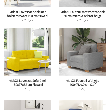
vidaXL Loveseat bank met
vidaXL Fauteuil met voetenbank
bolsters zwart 110 cm fluweel
60 cm microvezelstof beige
€
207,99
€
225,99
vidaXL Loveseat Sofa Geel
vidaXL Fauteuil Wolgrijs
180x77x82 cm Fluweel
100x78x80 cm Stof
€
232,99
€
129,99