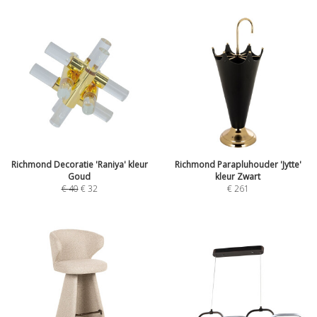
Richmond Decoratie 'Raniya' kleur
Richmond Parapluhouder 'Jytte'
Goud
kleur Zwart
€
40
€
32
€
261