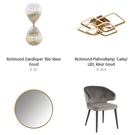
Richmond Zandloper 'Eila' kleur
Richmond Plafondlamp 'Cailey'
Goud
LED, kleur Goud
€
20
€
454