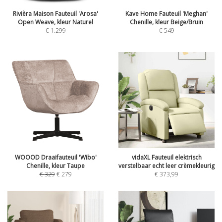
Rivièra Maison Fauteuil 'Arosa'
Kave Home Fauteuil 'Meghan'
Open Weave, kleur Naturel
Chenille, kleur Beige/Bruin
€
1.299
€
549
WOOOD Draaifauteuil 'Wibo'
vidaXL Fauteuil elektrisch
Chenille, kleur Taupe
verstelbaar echt leer crèmekleurig
€
329
€
279
€
373,99