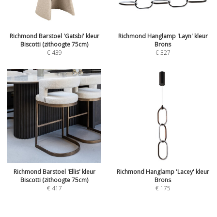
Richmond Barstoel 'Gatsbi' kleur
Richmond Hanglamp 'Layn' kleur
Biscotti (zithoogte 75cm)
Brons
€
439
€
327
Richmond Barstoel 'Ellis' kleur
Richmond Hanglamp 'Lacey' kleur
Biscotti (zithoogte 75cm)
Brons
€
417
€
175