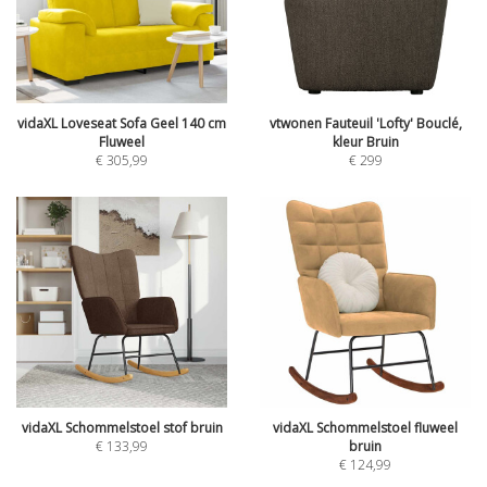
vidaXL Loveseat Sofa Geel 140 cm
vtwonen Fauteuil 'Lofty' Bouclé,
Fluweel
kleur Bruin
€
305,99
€
299
vidaXL Schommelstoel stof bruin
vidaXL Schommelstoel fluweel
€
133,99
bruin
€
124,99