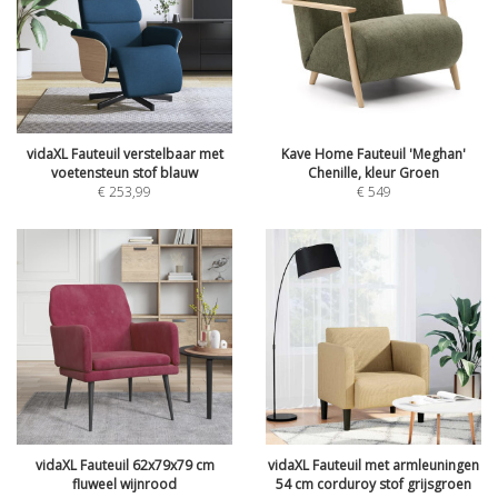
vidaXL Fauteuil verstelbaar met
Kave Home Fauteuil 'Meghan'
voetensteun stof blauw
Chenille, kleur Groen
€
253,99
€
549
vidaXL Fauteuil 62x79x79 cm
vidaXL Fauteuil met armleuningen
fluweel wijnrood
54 cm corduroy stof grijsgroen