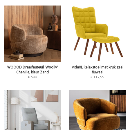
WOOOD Draaifauteuil 'Woolly'
vidaXL Relaxstoel met kruk geel
Chenille, kleur Zand
fluweel
€
599
€
117,99