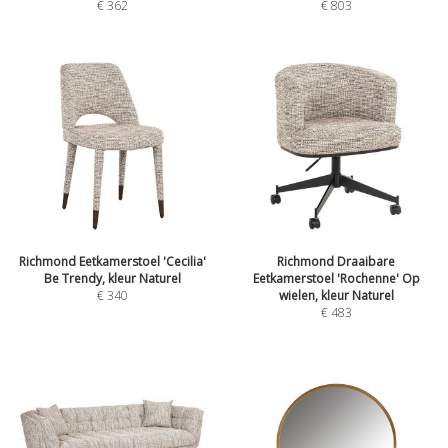
€
362
€
803
Richmond Eetkamerstoel 'Cecilia'
Richmond Draaibare
Be Trendy, kleur Naturel
Eetkamerstoel 'Rochenne' Op
€
340
wielen, kleur Naturel
€
483