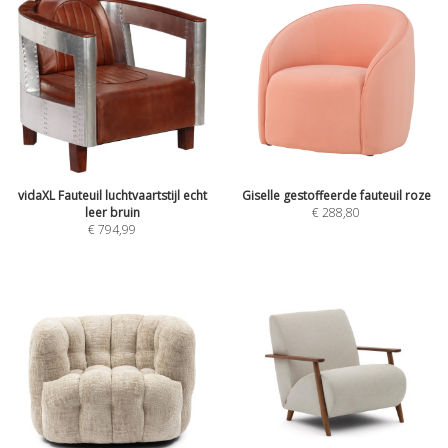
vidaXL Fauteuil luchtvaartstijl echt
Giselle gestoffeerde fauteuil roze
leer bruin
€
288,80
€
794,99