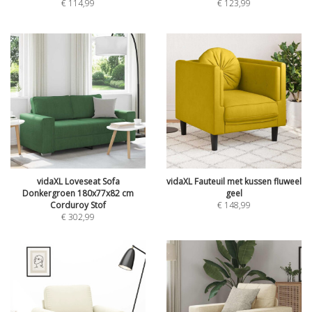
€
114,99
€
123,99
vidaXL Loveseat Sofa
vidaXL Fauteuil met kussen fluweel
Donkergroen 180x77x82 cm
geel
Corduroy Stof
€
148,99
€
302,99