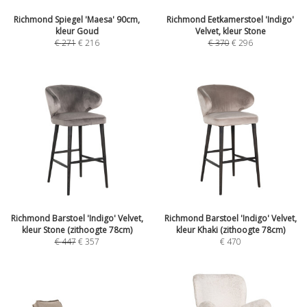
Richmond Spiegel 'Maesa' 90cm,
Richmond Eetkamerstoel 'Indigo'
kleur Goud
Velvet, kleur Stone
€
271
€
216
€
370
€
296
Richmond Barstoel 'Indigo' Velvet,
Richmond Barstoel 'Indigo' Velvet,
kleur Stone (zithoogte 78cm)
kleur Khaki (zithoogte 78cm)
€
447
€
357
€
470