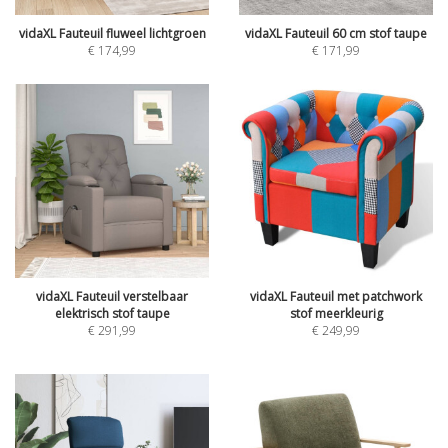
vidaXL Fauteuil fluweel lichtgroen
vidaXL Fauteuil 60 cm stof taupe
€
174,99
€
171,99
vidaXL Fauteuil verstelbaar
vidaXL Fauteuil met patchwork
elektrisch stof taupe
stof meerkleurig
€
291,99
€
249,99