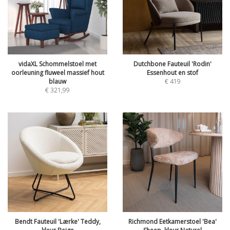
vidaXL Schommelstoel met
Dutchbone Fauteuil 'Rodin'
oorleuning fluweel massief hout
Essenhout en stof
blauw
€
419
€
321,99
Bendt Fauteuil 'Lærke' Teddy,
Richmond Eetkamerstoel 'Bea'