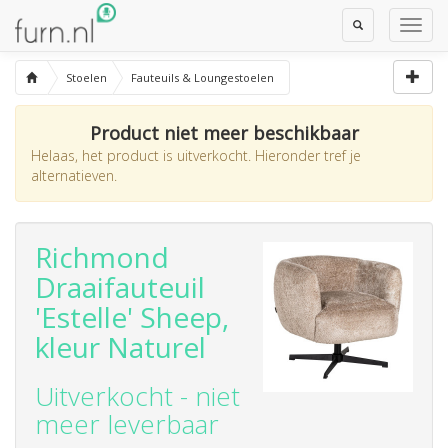
Toggle
Toggl
Search
Navig
Stoelen
Fauteuils & Loungestoelen
Product niet meer beschikbaar
Helaas, het product is uitverkocht. Hieronder tref je
alternatieven.
Richmond
Draaifauteuil
'Estelle' Sheep,
kleur Naturel
Uitverkocht - niet
meer leverbaar