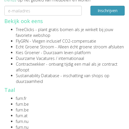
Inschrijven
Bekijk ook eens
TreeClicks
- plant gratis bomen als je winkelt bij jouw
favoriete webshop
FlyGRN
- Vliegen inclusief CO2-compensatie
Echt Groene Stroom
- Alleen écht groene stroom afsluiten
Kies Groener
- Duurzaam leven platform
Duurzame Vacatures
/
internationaal
Contractwekker
- ontvang tijdig een mail als je contract
afloopt
Sustainability Database
- inschatting van shops op
duurzaamheid
Taal
furn.fr
furn.be
furn.be
furn.at
furn.nu
furn.nu