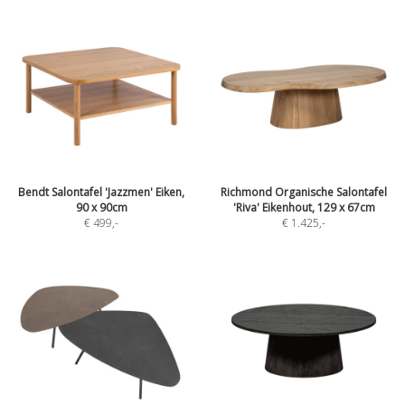
Bendt Salontafel 'Jazzmen' Eiken,
Richmond Organische Salontafel
90 x 90cm
'Riva' Eikenhout, 129 x 67cm
€ 499
,-
€ 1.425
,-