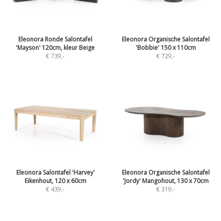
Eleonora Ronde Salontafel
Eleonora Organische Salontafel
'Mayson' 120cm, kleur Beige
'Bobbie' 150 x 110cm
€ 739
,-
€ 729
,-
Eleonora Salontafel 'Harvey'
Eleonora Organische Salontafel
Eikenhout, 120 x 60cm
'Jordy' Mangohout, 130 x 70cm
€ 439
,-
€ 319
,-