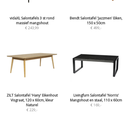
vidaXL Salontafels 3 st rond
Bendt Salontafel 'Jazzmen' Eiken,
massief mangohout
150 x 50cm
€ 243,99
€ 499
,-
ZILT Salontafel 'Hany' Eikenhout
Livingfurn Salontafel 'Norris'
Visgraat, 120 x 60cm, kleur
Mangohout en staal, 110 x 60cm
Naturel
€ 169
,-
€ 229
,-