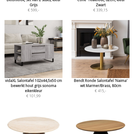
Grijs
Zwart
€ 599
,-
€ 339,15
vidaXL Salontafel 102x44,5x50 cm
Bendt Ronde Salontafel 'Naima'
bewerkt hout grijs sonoma
wit Marmer/Brass, 80cm
eikenkleur
€ 415
,-
€ 101,99