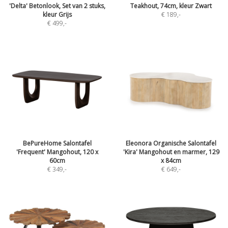
'Delta' Betonlook, Set van 2 stuks,
Teakhout, 74cm, kleur Zwart
kleur Grijs
€ 189
,-
€ 499
,-
BePureHome Salontafel
Eleonora Organische Salontafel
'Frequent' Mangohout, 120 x
'Kira' Mangohout en marmer, 129
60cm
x 84cm
€ 349
,-
€ 649
,-