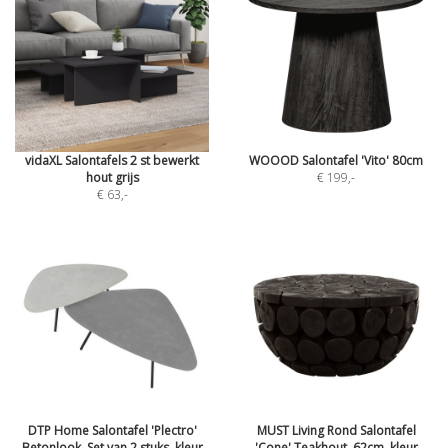
vidaXL Salontafels 2 st bewerkt
WOOOD Salontafel 'Vito' 80cm
hout grijs
€ 199
,-
€ 63
,-
DTP Home Salontafel 'Plectro'
MUST Living Rond Salontafel
Betonlook, Set van 2 stuks, kleur
'Cone' Teakhout, 62cm, kleur