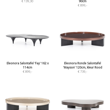
€ 139,30
90cm
€ 899
,-
Eleonora Salontafel 'Fay' 162 x
Eleonora Ronde Salontafel
114cm
'Mayson' 120cm, kleur Rood
€ 899
,-
€ 739
,-