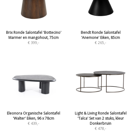
Brix Ronde Salontafel 'Bottecino'
Bendt Ronde Salontafel
Marmer en mangohout, 75cm
'Anemone' Eiken, 85cm
€ 399
,-
€ 265
,-
Eleonora Organische Salontafel
Light & Living Ronde Salontafel
'Walter' Eiken, 96 x 78cm
'Talca' Set van 2 stuks, kleur
€ 439
,-
Donkerbruin
€ 478
,-