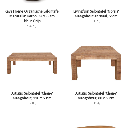
Kave Home Organische Salontafel
Livingfurn Salontafel 'Norris'
'Macarella' Beton, 83 x 77cm,
Mangohout en staal, 65cm
kleur Grijs
€ 169
,-
€ 439
,-
Artistiq Salontafel 'Chane'
Artistiq Salontafel 'Chane'
Mangohout, 110 x 60cm
Mangohout, 60 x 60cm
€ 218
,-
€ 154
,-