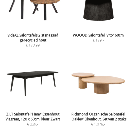
vidaXL Salontafels 2 st massief
WOOOD Salontafel 'Vito' 60cm
gerecycled hout
€ 179
,-
€ 178,99
ZILT Salontafel 'Hany' Essenhout
Richmond Organische Salontafel
Visgraat, 120 x 60cm, kleur Zwart
'Oakley' Eikenhout, Set van 2 stuks
€ 229
,-
€ 1.078
,-