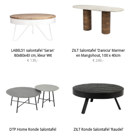
LABEL51 salontafel 'Saran'
ZILT Salontafel 'Danicia' Marmer
80x80x43 cm, kleur Wit
en Mangohout, 100 x 40cm
€ 139
,-
€ 269
,-
DTP Home Ronde Salontafel
ZILT Ronde Salontafel 'Raudel'