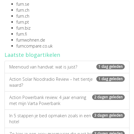
furn.se
furn.ch
furn.ch
furn.pt
furn.biz
furn.fi
furnwohnen.de
furncompare.co.uk
Laatste blogartikelen
Meervoud van handvat: wat is juist?
1 dag geleden
Action Solar Noodradio Review – het tientje
1 dag geleden
waard?
Action Powerbank review: 4 jaar ervaring
2 dagen geleden
met mijn Varta Powerbank
In 5 stappen je bed opmaken zoals in een
3 dagen geleden
hotel
Zo kies je een accu grasmaaier die past bij
3 dagen geleden