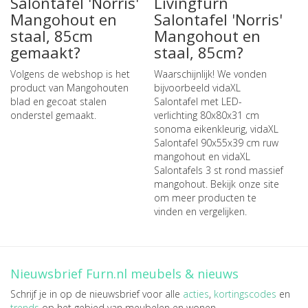
Salontafel 'Norris'
Livingfurn
Mangohout en
Salontafel 'Norris'
staal, 85cm
Mangohout en
gemaakt?
staal, 85cm?
Volgens de webshop is het
Waarschijnlijk! We vonden
product van Mangohouten
bijvoorbeeld
vidaXL
blad en gecoat stalen
Salontafel met LED-
onderstel gemaakt.
verlichting 80x80x31 cm
sonoma eikenkleurig
,
vidaXL
Salontafel 90x55x39 cm ruw
mangohout
en
vidaXL
Salontafels 3 st rond massief
mangohout
. Bekijk onze site
om meer producten te
vinden en vergelijken.
Nieuwsbrief Furn.nl meubels & nieuws
Schrijf je in op de nieuwsbrief voor alle
acties
,
kortingscodes
en
trends
op het gebied van meubelen en wonen