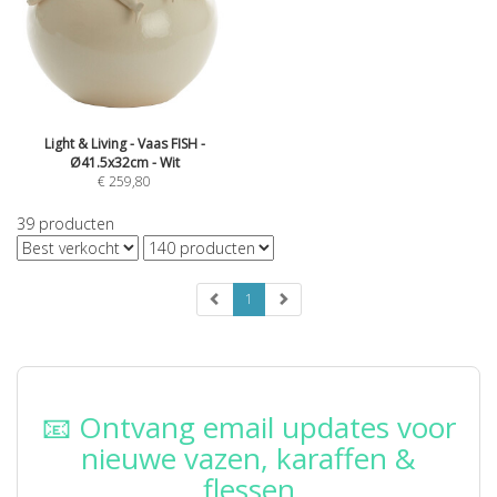
Light & Living - Vaas FISH -
Ø41.5x32cm - Wit
€
259,80
39
producten
1
📧 Ontvang email updates voor
nieuwe vazen, karaffen &
flessen