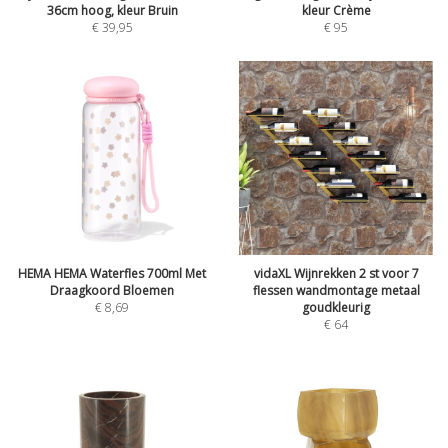
36cm hoog, kleur Bruin
kleur Crème
€
39,95
€
95
HEMA HEMA Waterfles 700ml Met
vidaXL Wijnrekken 2 st voor 7
Draagkoord Bloemen
flessen wandmontage metaal
€
8,69
goudkleurig
€
64