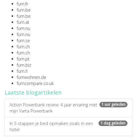
furn.fr
furn.be
furn.be
furn.at
furn.nu
furn.nu
furn.se
furn.ch
furn.ch
furn.pt
furn.biz
furn.fi
furnwohnen.de
furncompare.co.uk
Laatste blogartikelen
Action Powerbank review: 4 jaar ervaring met
1 uur geleden
mijn Varta Powerbank
In 5 stappen je bed opmaken zoals in een
1 dag geleden
hotel