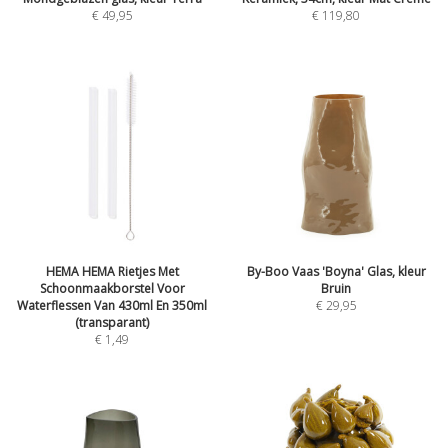
€
49,95
€
119,80
HEMA HEMA Rietjes Met
By-Boo Vaas 'Boyna' Glas, kleur
Schoonmaakborstel Voor
Bruin
Waterflessen Van 430ml En 350ml
€
29,95
(transparant)
€
1,49