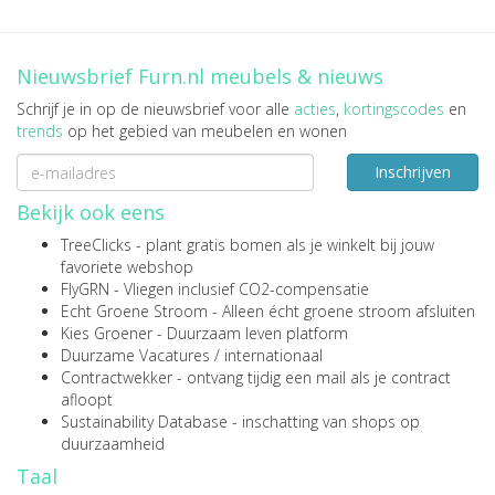
Nieuwsbrief Furn.nl meubels & nieuws
Schrijf je in op de nieuwsbrief voor alle
acties
,
kortingscodes
en
trends
op het gebied van meubelen en wonen
Inschrijven
Bekijk ook eens
TreeClicks
- plant gratis bomen als je winkelt bij jouw
favoriete webshop
FlyGRN
- Vliegen inclusief CO2-compensatie
Echt Groene Stroom
- Alleen écht groene stroom afsluiten
Kies Groener
- Duurzaam leven platform
Duurzame Vacatures
/
internationaal
Contractwekker
- ontvang tijdig een mail als je contract
afloopt
Sustainability Database
- inschatting van shops op
duurzaamheid
Taal