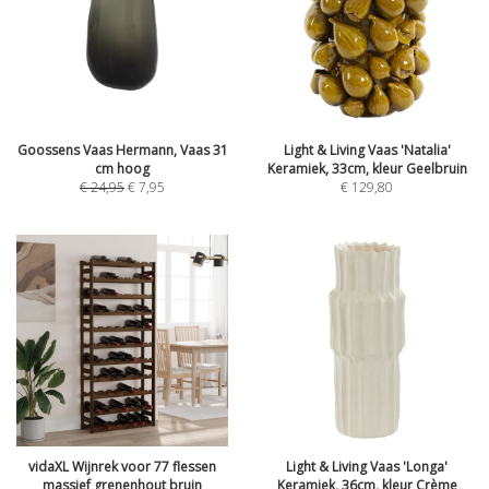
Goossens Vaas Hermann, Vaas 31
Light & Living Vaas 'Natalia'
cm hoog
Keramiek, 33cm, kleur Geelbruin
€
24,95
€
7,95
€
129,80
vidaXL Wijnrek voor 77 flessen
Light & Living Vaas 'Longa'
massief grenenhout bruin
Keramiek, 36cm, kleur Crème