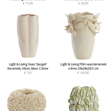
€
77,99
€
39,90
Light & Living Vaas 'Sanguli'
Light & Living FISH vaas keramiek
Keramiek, 56cm, kleur Crème
crème 29x28x36.5 cm
€
155
€
169,80