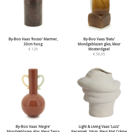
By-Boo Vaas 'Rosso' Marmer,
By-Boo Vaas 'Batu'
33cm hoog
Mondgeblazen glas, kleur
€
129
Mosterdgeel
€
59,95
By-Boo Vaas 'Alegre'
Light & Living Vaas 'Luzz'
Mondgeblazen glas, kleur Terra
Keramiek, 34cm, kleur Mat Crème