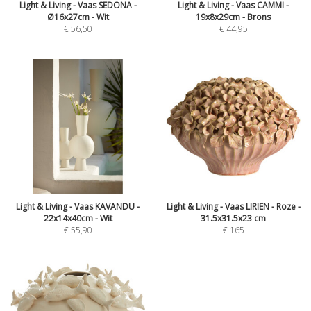
Light & Living - Vaas SEDONA -
Light & Living - Vaas CAMMI -
Ø16x27cm - Wit
19x8x29cm - Brons
€
56,50
€
44,95
Light & Living - Vaas KAVANDU -
Light & Living - Vaas LIRIEN - Roze -
22x14x40cm - Wit
31.5x31.5x23 cm
€
55,90
€
165