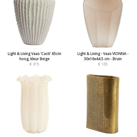
Light & Living Vaas 'Cacti' 65cm
Light & Living - Vaas VIONNA -
hoog, kleur Beige
30x16x44.5 cm - Bruin
€
315
€
165