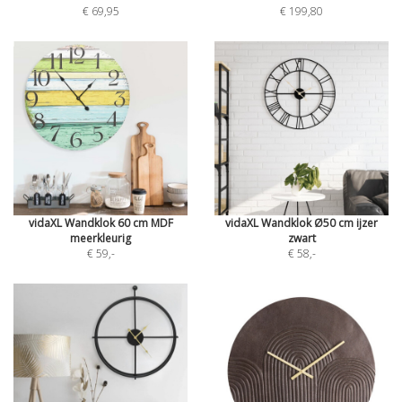
€ 69,95
€ 199,80
vidaXL Wandklok 60 cm MDF
vidaXL Wandklok Ø50 cm ijzer
meerkleurig
zwart
€ 59
,-
€ 58
,-