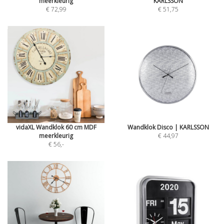
meerkleurig
KARLSSON
€ 72,99
€ 51,75
vidaXL Wandklok 60 cm MDF
Wandklok Disco | KARLSSON
meerkleurig
€ 44,97
€ 56
,-