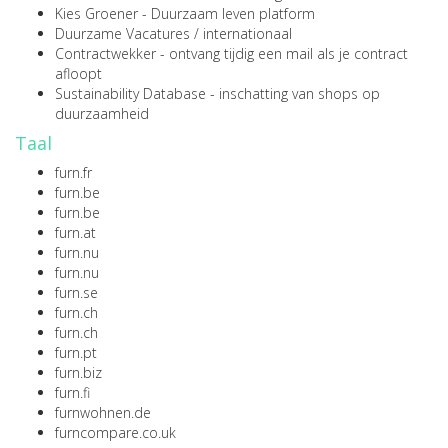
Kies Groener
- Duurzaam leven platform
Duurzame Vacatures
/
internationaal
Contractwekker
- ontvang tijdig een mail als je contract
afloopt
Sustainability Database
- inschatting van shops op
duurzaamheid
Taal
furn.fr
furn.be
furn.be
furn.at
furn.nu
furn.nu
furn.se
furn.ch
furn.ch
furn.pt
furn.biz
furn.fi
furnwohnen.de
furncompare.co.uk