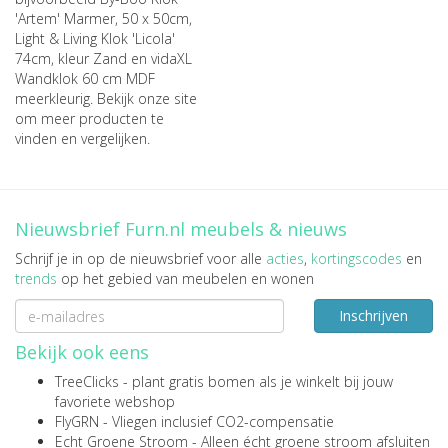
'Artem' Marmer, 50 x 50cm
,
Light & Living Klok 'Licola'
74cm, kleur Zand
en
vidaXL
Wandklok 60 cm MDF
meerkleurig
. Bekijk onze site
om meer producten te
vinden en vergelijken.
Nieuwsbrief Furn.nl meubels & nieuws
Schrijf je in op de nieuwsbrief voor alle
acties
,
kortingscodes
en
trends
op het gebied van meubelen en wonen
Inschrijven
Bekijk ook eens
TreeClicks
- plant gratis bomen als je winkelt bij jouw
favoriete webshop
FlyGRN
- Vliegen inclusief CO2-compensatie
Echt Groene Stroom
- Alleen écht groene stroom afsluiten