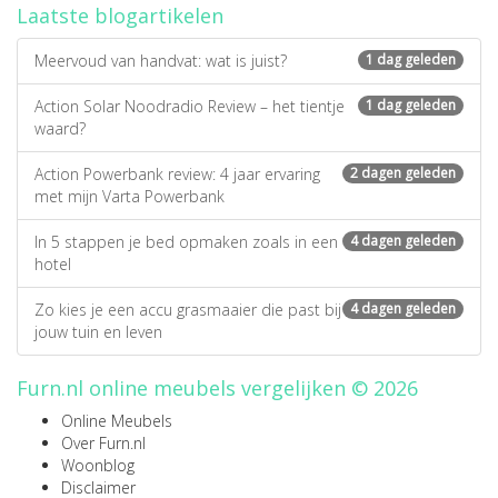
Laatste blogartikelen
Meervoud van handvat: wat is juist?
1 dag geleden
Action Solar Noodradio Review – het tientje
1 dag geleden
waard?
Action Powerbank review: 4 jaar ervaring
2 dagen geleden
met mijn Varta Powerbank
In 5 stappen je bed opmaken zoals in een
4 dagen geleden
hotel
Zo kies je een accu grasmaaier die past bij
4 dagen geleden
jouw tuin en leven
Furn.nl online meubels vergelijken © 2026
Online Meubels
Over Furn.nl
Woonblog
Disclaimer