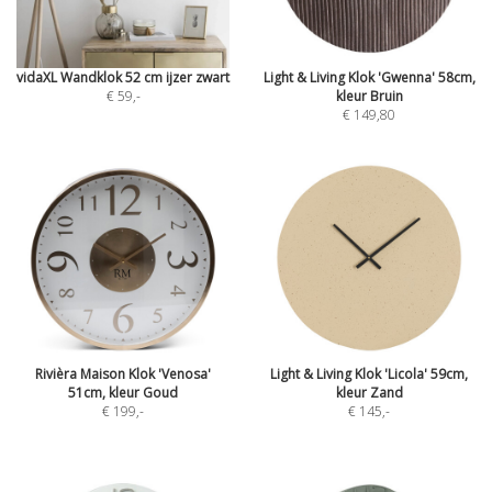
vidaXL Wandklok 52 cm ijzer zwart
Light & Living Klok 'Gwenna' 58cm,
€ 59
,-
kleur Bruin
€ 149,80
Rivièra Maison Klok 'Venosa'
Light & Living Klok 'Licola' 59cm,
51cm, kleur Goud
kleur Zand
€ 199
,-
€ 145
,-