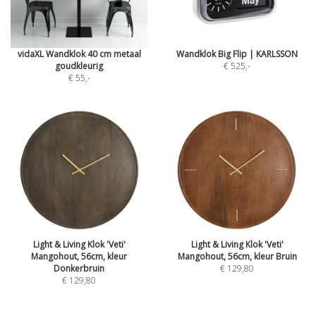
vidaXL Wandklok 40 cm metaal
Wandklok Big Flip | KARLSSON
goudkleurig
€ 525
,-
€ 55
,-
Light & Living Klok 'Veti'
Light & Living Klok 'Veti'
Mangohout, 56cm, kleur
Mangohout, 56cm, kleur Bruin
Donkerbruin
€ 129,80
€ 129,80