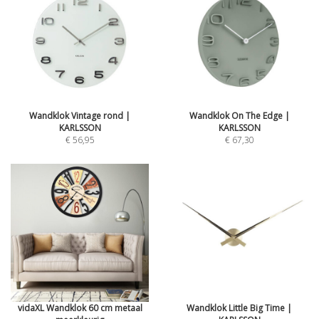
Wandklok Vintage rond |
Wandklok On The Edge |
KARLSSON
KARLSSON
€ 56,95
€ 67,30
vidaXL Wandklok 60 cm metaal
Wandklok Little Big Time |