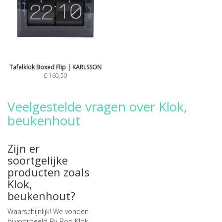
Tafelklok Boxed Flip | KARLSSON
€ 160,50
Veelgestelde vragen over Klok,
beukenhout
Zijn er
soortgelijke
producten zoals
Klok,
beukenhout?
Waarschijnlijk! We vonden
bijvoorbeeld
By-Boo Klok