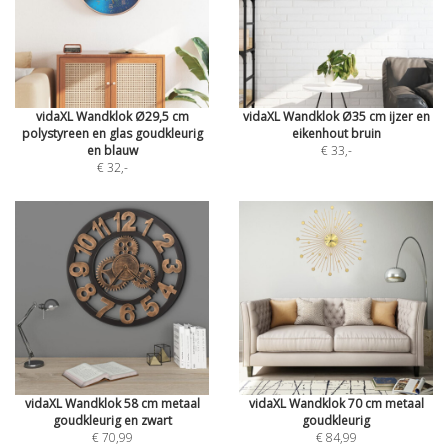
vidaXL Wandklok Ø29,5 cm
vidaXL Wandklok Ø35 cm ijzer en
polystyreen en glas goudkleurig
eikenhout bruin
en blauw
€ 33
,-
€ 32
,-
vidaXL Wandklok 58 cm metaal
vidaXL Wandklok 70 cm metaal
goudkleurig en zwart
goudkleurig
€ 70,99
€ 84,99