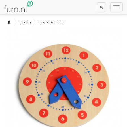
Toggle
Toggl
Search
Navig
Klokken
Klok, beukenhout