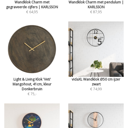
Wandklok Charm met
Wandklok Charm met pendulum |
gegraveerde cijfers | KARLSSON
KARLSSON
€ 64,95
€ 87,95
Light & Living Klok 'Veti'
vidaXL Wandklok Ø50 cm ijzer
Mangohout, 41cm, kleur
zwart
Donkerbruin
€ 74,99
€ 75
,-