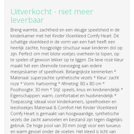
Uitverkocht - niet meer
leverbaar
Breng warmte, zachtheid en een vleugje speelsheid in de
kinderkamer met het Kinder Vloerkleed Comfy Heart. Dit
schattige vloerkleed in de vorm van een hart heeft een
heerlijk zachte, hoogpolige structuur waar kinderen dol op
zijn. Perfect om met blote voetjes overheen te lopen, op
te spelen of gewoon lekker op te liggen. De lieve roze kleur
maakt het een sfeervolle toevoeging aan iedere
meisjeskamer of speelhoek. Belangrijkste kenmerken *
Materiaal: superzachte synthetische vezels * Kleur: zacht
roze * Vorm: hartvormig * Afmeting: 80 x 80 cm *
Poolhoogte: 30 mm * Stijl: speels, knus en kindvriendelijk *
Eigenschappen: warm, comfortabel en huidvriendelijk *
Toepassing: ideaal voor kinderkamers, speelhoeken en
leeshoekjes Materiaal & Comfort Het Kinder Vloerkleed
Comfy Heart is gemaakt van hoogwaardige, synthetische
vezels die zacht aanvoelen en bestand zijn tegen dagelijks
gebruik. De hoge pool van 30 mm zorgt voor een luxueus
en warm gevoel onder de voeten. Het kleed is licht van