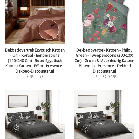
Dekbedovertrek Egyptisch Katoen
Dekbedovertrek Katoen - Philou
- Uni - Koraal - Eenpersoons
Green - Tweepersoons (200x200
(140x240 Cm) - Rood Egyptisch
Cm) - Groen & Meerkleurig Katoen
Katoen Katoen - Effen - Presence -
- Bloemen - Presence - Dekbed-
Dekbed-Discounter.nl
Discounter.nl
€
99
€
69
€
49,99
€
34,99