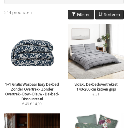
514
producten
Filteren
Sorteren
1+1 Gratis Wasbaar Easy Dekbed
vidaXL Dekbedovertrekset
Zonder Overtrek - Zonder
140x200 cm katoen grijs
Overtrek - Bow - Blauw - Dekbed-
€
31
Discounter.nl
€
49
€
14,99