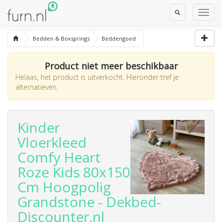
Toggle
Toggl
Search
Navig
Bedden & Boxsprings
Beddengoed
Product niet meer beschikbaar
Helaas, het product is uitverkocht. Hieronder tref je
alternatieven.
Kinder
Vloerkleed
Comfy Heart
Roze Kids 80x150
Cm Hoogpolig
Grandstone - Dekbed-
Discounter.nl