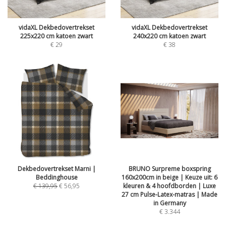
vidaXL Dekbedovertrekset
vidaXL Dekbedovertrekset
225x220 cm katoen zwart
240x220 cm katoen zwart
€
29
€
38
Dekbedovertrekset Marni |
BRUNO Surpreme boxspring
Beddinghouse
160x200cm in beige | Keuze uit: 6
€
139,95
€
56,95
kleuren & 4 hoofdborden | Luxe
27 cm Pulse-Latex-matras | Made
in Germany
€
3.344