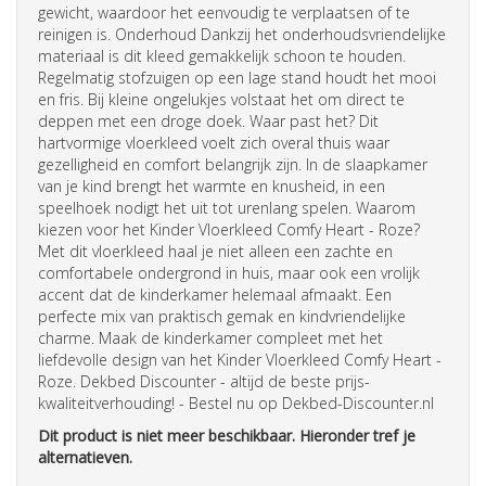
gewicht, waardoor het eenvoudig te verplaatsen of te
reinigen is. Onderhoud Dankzij het onderhoudsvriendelijke
materiaal is dit kleed gemakkelijk schoon te houden.
Regelmatig stofzuigen op een lage stand houdt het mooi
en fris. Bij kleine ongelukjes volstaat het om direct te
deppen met een droge doek. Waar past het? Dit
hartvormige vloerkleed voelt zich overal thuis waar
gezelligheid en comfort belangrijk zijn. In de slaapkamer
van je kind brengt het warmte en knusheid, in een
speelhoek nodigt het uit tot urenlang spelen. Waarom
kiezen voor het Kinder Vloerkleed Comfy Heart - Roze?
Met dit vloerkleed haal je niet alleen een zachte en
comfortabele ondergrond in huis, maar ook een vrolijk
accent dat de kinderkamer helemaal afmaakt. Een
perfecte mix van praktisch gemak en kindvriendelijke
charme. Maak de kinderkamer compleet met het
liefdevolle design van het Kinder Vloerkleed Comfy Heart -
Roze. Dekbed Discounter - altijd de beste prijs-
kwaliteitverhouding! - Bestel nu op Dekbed-Discounter.nl
Dit product is niet meer beschikbaar. Hieronder tref je
alternatieven.