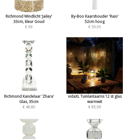
Richmond Windlicht 'Jailey'
By-Boo Kaarshouder 'Raio'
33cm, kleur Goud
52cm hoog
€ 99
€ 59,95
Richmond Kandelaar 'Zhara'
vidaXL Tuinlantaarns 12 st glas
Glas, 35cm
warmwit
€ 48,80
€ 85,99