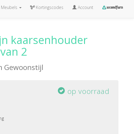
Meubels
Kortingscodes
Account
ijn kaarsenhouder
 van 2
an
Gewoonstijl
op voorraad
ng