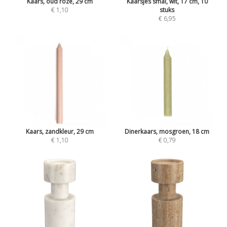
Kaars, oud roze, 29 cm
Kaarsjes smal, wit, 17 cm, 10
€ 1,10
stuks
€ 6,95
Kaars, zandkleur, 29 cm
Dinerkaars, mosgroen, 18 cm
€ 1,10
€ 0,79