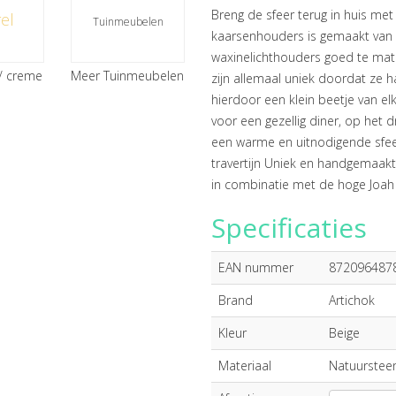
Breng de sfeer terug in huis me
el
Tuinmeubelen
kaarsenhouders is gemaakt van tr
waxinelichthouders goed te mat
/ creme
Meer Tuinmeubelen
zijn allemaal uniek doordat ze 
hierdoor een klein beetje van el
voor een gezellig diner, op het 
een warme en uitnodigende sfee
travertijn Uniek en handgemaakt N
in combinatie met de hoge Joah
Specificaties
EAN nummer
872096487
Brand
Artichok
Kleur
Beige
Materiaal
Natuurstee