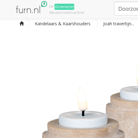
De
Groene(re)
Meubelzoekmachine
Kandelaars & Kaarshouders
Joah travertijn...