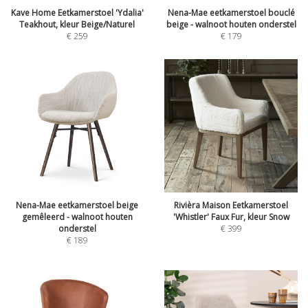
Kave Home Eetkamerstoel 'Ydalia'
Nena-Mae eetkamerstoel bouclé
Teakhout, kleur Beige/Naturel
beige - walnoot houten onderstel
€
259
€
179
Nena-Mae eetkamerstoel beige
Rivièra Maison Eetkamerstoel
gemêleerd - walnoot houten
'Whistler' Faux Fur, kleur Snow
onderstel
€
399
€
189