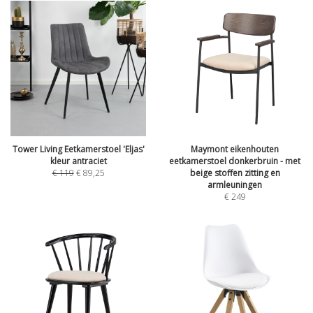
Tower Living Eetkamerstoel 'Eljas'
Maymont eikenhouten
kleur antraciet
eetkamerstoel donkerbruin - met
€
119
€
89,25
beige stoffen zitting en
armleuningen
€
249