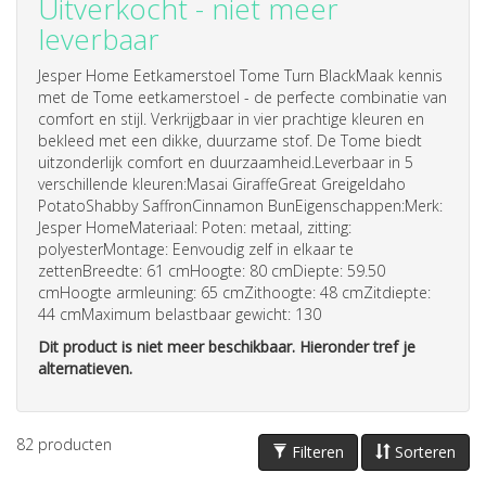
Uitverkocht - niet meer
leverbaar
Jesper Home Eetkamerstoel Tome Turn BlackMaak kennis
met de Tome eetkamerstoel - de perfecte combinatie van
comfort en stijl. Verkrijgbaar in vier prachtige kleuren en
bekleed met een dikke, duurzame stof. De Tome biedt
uitzonderlijk comfort en duurzaamheid.Leverbaar in 5
verschillende kleuren:Masai GiraffeGreat GreigeIdaho
PotatoShabby SaffronCinnamon BunEigenschappen:Merk:
Jesper HomeMateriaal: Poten: metaal, zitting:
polyesterMontage: Eenvoudig zelf in elkaar te
zettenBreedte: 61 cmHoogte: 80 cmDiepte: 59.50
cmHoogte armleuning: 65 cmZithoogte: 48 cmZitdiepte:
44 cmMaximum belastbaar gewicht: 130
Dit product is niet meer beschikbaar. Hieronder tref je
alternatieven.
82
producten
Filteren
Sorteren