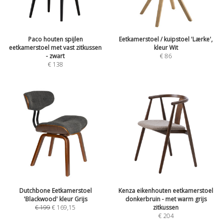
Paco houten spijlen
Eetkamerstoel / kuipstoel 'Lærke',
eetkamerstoel met vast zitkussen
kleur Wit
- zwart
€
86
€
138
Dutchbone Eetkamerstoel
Kenza eikenhouten eetkamerstoel
'Blackwood' kleur Grijs
donkerbruin - met warm grijs
€
199
€
169,15
zitkussen
€
204