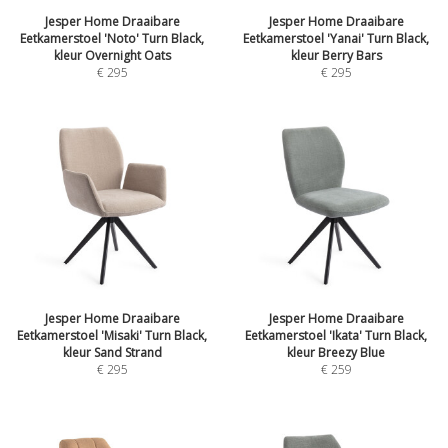
Jesper Home Draaibare
Jesper Home Draaibare
Eetkamerstoel 'Noto' Turn Black,
Eetkamerstoel 'Yanai' Turn Black,
kleur Overnight Oats
kleur Berry Bars
€
295
€
295
Jesper Home Draaibare
Jesper Home Draaibare
Eetkamerstoel 'Misaki' Turn Black,
Eetkamerstoel 'Ikata' Turn Black,
kleur Sand Strand
kleur Breezy Blue
€
295
€
259