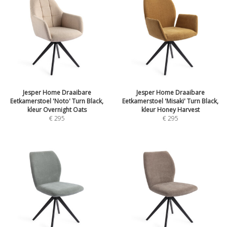
Jesper Home Draaibare
Jesper Home Draaibare
Eetkamerstoel 'Noto' Turn Black,
Eetkamerstoel 'Misaki' Turn Black,
kleur Overnight Oats
kleur Honey Harvest
€
295
€
295