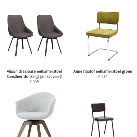
Alison draaibare eetkamerstoel
Anne ribstof eetkamerstoel groen
kunstleer donkergrijs - set van 2
€
113
€
398