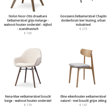
Nolon Noor-Otis draaibare
Goossens Eetkamerstoel Chaplin
Eetkamerstoel grijs melange -
donkerbruin leer leuning, urban
walnoot houten onderstel - stijlvol
industrieel
- scandinavisch
€
219
€
169
Nena-Mae eetkamerstoel bouclé
Eline eikenhouten eetkamerstoel
beige - walnoot houten onderstel
naturel - met bouclé grijze zitting
€
179
€
147