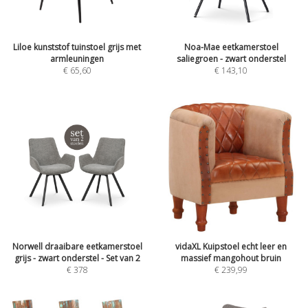
Liloe kunststof tuinstoel grijs met
Noa-Mae eetkamerstoel
armleuningen
saliegroen - zwart onderstel
€
65,60
€
143,10
Norwell draaibare eetkamerstoel
vidaXL Kuipstoel echt leer en
grijs - zwart onderstel - Set van 2
massief mangohout bruin
€
378
€
239,99