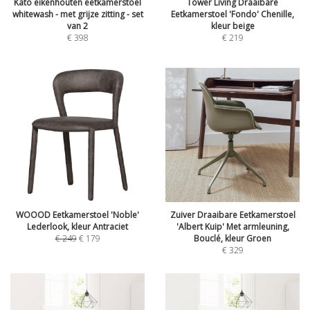
Kato eikenhouten eetkamerstoel
Tower Living Draaibare
whitewash - met grijze zitting - set
Eetkamerstoel 'Fondo' Chenille,
van 2
kleur beige
€
398
€
219
WOOOD Eetkamerstoel 'Noble'
Zuiver Draaibare Eetkamerstoel
Lederlook, kleur Antraciet
'Albert Kuip' Met armleuning,
€
249
€
179
Bouclé, kleur Groen
€
329