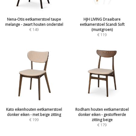
Nena-Otis eetkamerstoel taupe
HJH LIVING Draaibare
melange - zwart houten onderstel
eetkamerstoel Scandi Soft
€
149
(muntgroen)
€
119
Kato eikenhouten eetkamerstoel
Rodham houten eetkamerstoel
donker eiken - met beige zitting
donker eiken - gestoffeerde
€
199
zitting beige
€
179