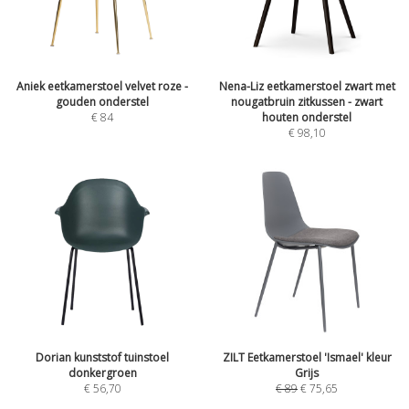
Aniek eetkamerstoel velvet roze -
Nena-Liz eetkamerstoel zwart met
gouden onderstel
nougatbruin zitkussen - zwart
€
84
houten onderstel
€
98,10
Dorian kunststof tuinstoel
ZILT Eetkamerstoel 'Ismael' kleur
donkergroen
Grijs
€
56,70
€
89
€
75,65