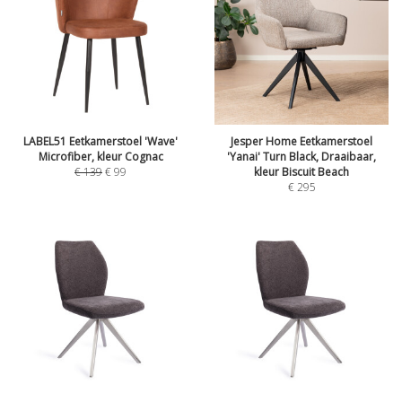
LABEL51 Eetkamerstoel 'Wave'
Jesper Home Eetkamerstoel
Microfiber, kleur Cognac
'Yanai' Turn Black, Draaibaar,
€
139
€
99
kleur Biscuit Beach
€
295