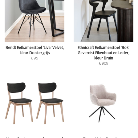
Bendt Eetkamerstoel 'Liva' Velvet,
Ethnicraft Eetkamerstoel 'Bok'
kleur Donkergrijs
Gevernist Eikenhout en Leder,
€
95
kleur Bruin
€
909