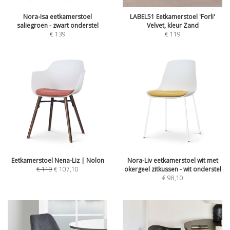
Nora-Isa eetkamerstoel
LABEL51 Eetkamerstoel 'Forli'
saliegroen - zwart onderstel
Velvet, kleur Zand
€
139
€
119
Eetkamerstoel Nena-Liz | Nolon
Nora-Liv eetkamerstoel wit met
€
119
€
107,10
okergeel zitkussen - wit onderstel
€
98,10