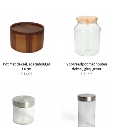
Pot met deksel, acaciahout,Ø
Voorraadpot met houten
14 cm
deksel, glas, groot
€ 14,95
€ 10,95