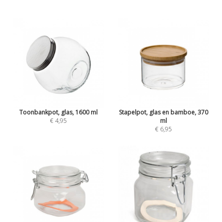
Toonbankpot, glas, 1600 ml
Stapelpot, glas en bamboe, 370
€ 4,95
ml
€ 6,95