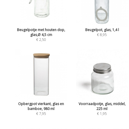
Beugelpotje met houten dop,
Beugelpot, glas, 1,4 l
glas,Ø 4,5 cm
€ 8,95
€ 2,50
Opbergpot vierkant, glas en
Voorraadpotje, glas, middel,
bamboe, 980 ml
225 ml
€ 7,95
€ 1,95