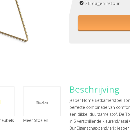
30 dagen retour
Beschrijving
Jesper Home Eetkamerstoel Tom
l
Stoelen
perfecte combinatie van comfort 
een dikke, duurzame stof. De T
meubels
Meer Stoelen
in 5 verschillende kleuren:Masa
BunEigenschappen:Merk: Jesper H