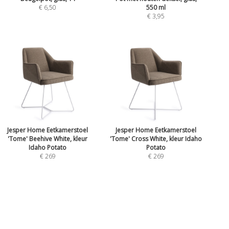
€ 6,50
550 ml
€ 3,95
Jesper Home Eetkamerstoel
Jesper Home Eetkamerstoel
'Tome' Beehive White, kleur
'Tome' Cross White, kleur Idaho
Idaho Potato
Potato
€ 269
€ 269