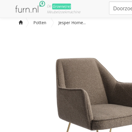
De
Groene(re)
Meubelzoekmachine
Potten
Jesper Home...