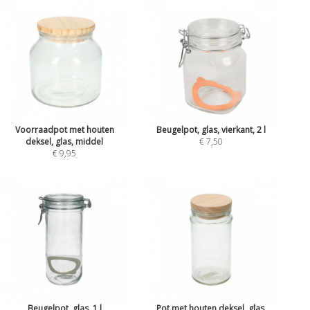
Voorraadpot met houten
Beugelpot, glas, vierkant, 2 l
deksel, glas, middel
€ 7,50
€ 9,95
Beugelpot, glas, 1 l
Pot met houten deksel, glas,