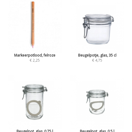
Markeerpotlood, felroze
Beugelpotje, glas, 35 cl
€ 2,25
€ 4,75
Beugelpot, glas, 0,75 l
Beugelpot, glas, 0,5 l