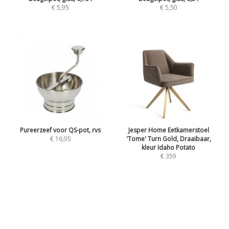
€ 5,95
€ 5,50
Pureerzeef voor QS-pot, rvs
Jesper Home Eetkamerstoel
€ 16,95
'Tome' Turn Gold, Draaibaar,
kleur Idaho Potato
€ 359