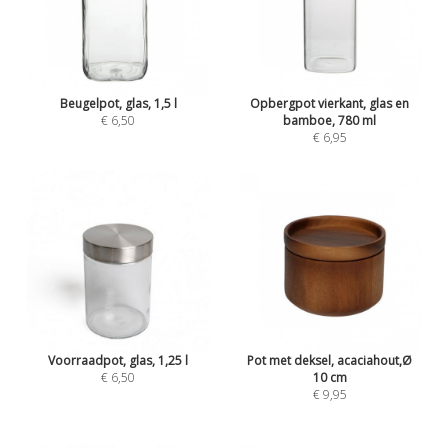
Beugelpot, glas, 1,5 l
Opbergpot vierkant, glas en
€ 6,50
bamboe, 780 ml
€ 6,95
Voorraadpot, glas, 1,25 l
Pot met deksel, acaciahout,Ø
€ 6,50
10 cm
€ 9,95