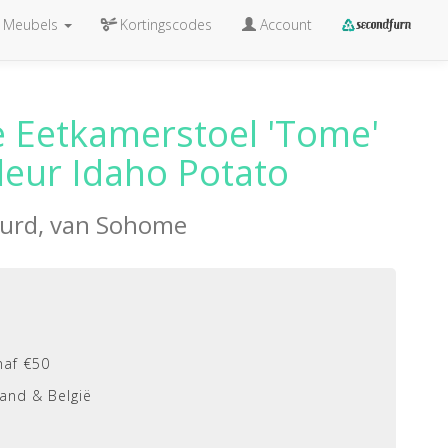
Meubels
Kortingscodes
Account
 Eetkamerstoel 'Tome'
kleur Idaho Potato
eurd, van
Sohome
naf €50
and & België