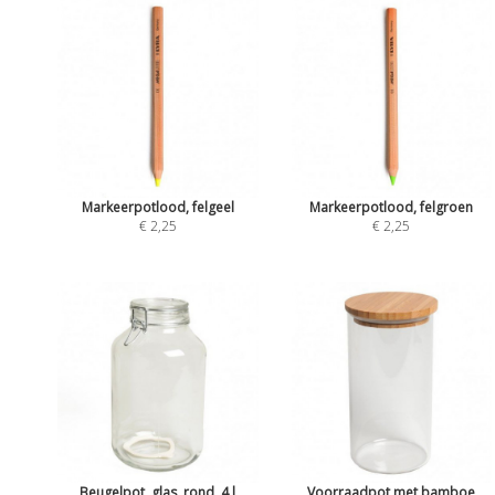
Markeerpotlood, felgeel
Markeerpotlood, felgroen
€ 2,25
€ 2,25
Beugelpot, glas, rond, 4 l
Voorraadpot met bamboe