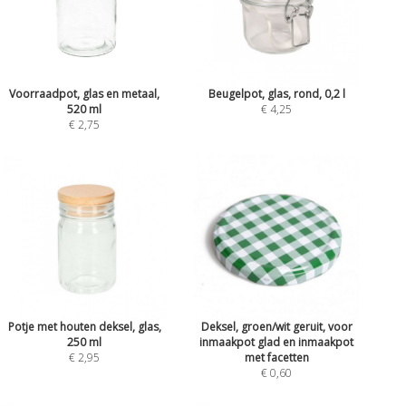
Voorraadpot, glas en metaal,
Beugelpot, glas, rond, 0,2 l
520 ml
€ 4,25
€ 2,75
Potje met houten deksel, glas,
Deksel, groen/wit geruit, voor
250 ml
inmaakpot glad en inmaakpot
€ 2,95
met facetten
€ 0,60