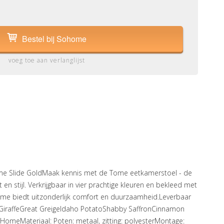
Bestel bij Sohome
voeg toe aan verlanglijst
e Slide GoldMaak kennis met de Tome eetkamerstoel - de
en stijl. Verkrijgbaar in vier prachtige kleuren en bekleed met
ome biedt uitzonderlijk comfort en duurzaamheid.Leverbaar
i GiraffeGreat GreigeIdaho PotatoShabby SaffronCinnamon
omeMateriaal: Poten: metaal, zitting: polyesterMontage: