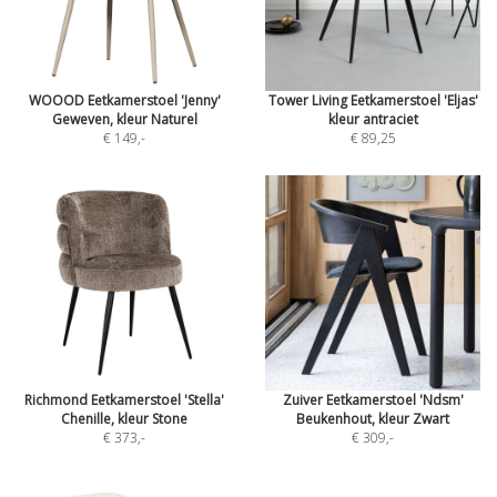
WOOOD Eetkamerstoel 'Jenny'
Tower Living Eetkamerstoel 'Eljas'
Geweven, kleur Naturel
kleur antraciet
€ 149
,-
€ 89,25
Richmond Eetkamerstoel 'Stella'
Zuiver Eetkamerstoel 'Ndsm'
Chenille, kleur Stone
Beukenhout, kleur Zwart
€ 373
,-
€ 309
,-