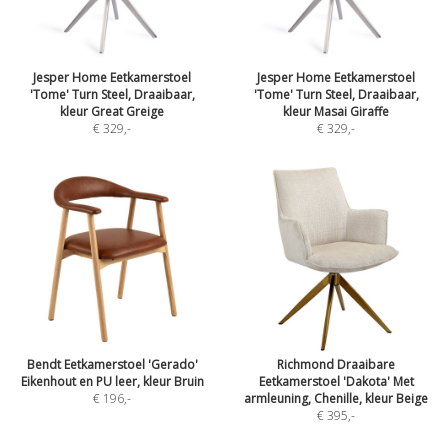
Jesper Home Eetkamerstoel
Jesper Home Eetkamerstoel
'Tome' Turn Steel, Draaibaar,
'Tome' Turn Steel, Draaibaar,
kleur Great Greige
kleur Masai Giraffe
€ 329
,-
€ 329
,-
Bendt Eetkamerstoel 'Gerado'
Richmond Draaibare
Eikenhout en PU leer, kleur Bruin
Eetkamerstoel 'Dakota' Met
€ 196
,-
armleuning, Chenille, kleur Beige
€ 395
,-