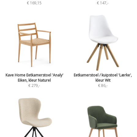
€ 169,15
€ 147
,-
Kave Home Eetkamerstoel 'Analy'
Eetkamerstoel / kuipstoel 'Lærke',
Eiken, kleur Naturel
kleur Wit
€ 279
,-
€ 86
,-