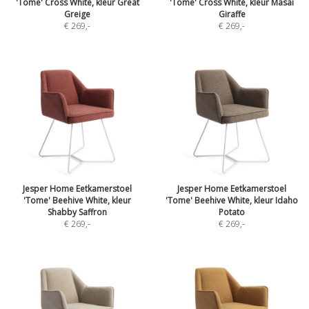
'Tome' Cross White, kleur Great
'Tome' Cross White, kleur Masai
Greige
Giraffe
€ 269
,-
€ 269
,-
Jesper Home Eetkamerstoel
Jesper Home Eetkamerstoel
'Tome' Beehive White, kleur
'Tome' Beehive White, kleur Idaho
Shabby Saffron
Potato
€ 269
,-
€ 269
,-