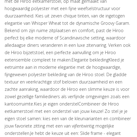
met de Hiroo eetkamerstoel, op maat gemaakt van
hoogwaardig polyester met een fijne weefselstructuur voor
duurzaamheid. Kies uit zeven chique tinten, van de ingetogen
elegantie van Whisper Wheat tot de dynamische Groovy Garam.
Bekend om zijn ruime zitplaatsen en comfort, past de Hiroo
perfect bij elke moderne of Scandinavische setting, waardoor
alledaagse diners veranderen in een luxe zitervaring. Verken ook
de Hiroo bijzetstoel, een perfecte aanvulling om je Hiroo
eetensemble compleet te maken.Elegante bekledingKleed je
eetruimte aan in moderne elegantie met de hoogwaardige,
fijngeweven polyester bekleding van de Hiroo stoel. De gladde
textuur en veerkrachtige stof beloven duurzaamheid en een
zachte aanraking, waardoor de Hiroo een slimme keuze is voor
zowel gezellige familiediners als verfijnde omgevingen zoals een
kantoorruimte.Kies je eigen onderstelCombineer de Hiroo
eetkamerstoel met een onderstel van jouw keuze! Zo stel je je
eigen stoel samen: kies een van de kleurvarianten en combineer
jouw favoriete zitting met een van vijfentwintig mogelijke
onderstellen.Je hebt de keuze uit een: Slide frame - elegant