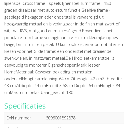
lijnenspel Cross frame - speels lijnenspel Turn frame - 180
graden draaibaar met auto-return functie Beehive frame -
gespiegeld hexagoonIeder onderstel is vervaardigd uit
hoogwaardig metaal en is verkrijgbaar in de finish mat zwart of
wit, mat RVS, mat goud en mat rosé goud.Bovendien is het
populaire Turn frame verkrijgbaar in vier extra kleurrijke opties:
beige, bruin, mint en perzik. U kunt ook kiezen voor mobiliteit en
kiezen voor het Glide frame: een onderstel met draaiende
zwenkwielen, in matzwart metaal.De Hiroo eetkamerstoel is
eenvoudig te monteren.Eigenschappen:Merk: Jesper
HomeMateriaal: Geweven bekleding en metalen
onderstelHoogte armleuning: 64 cmZithoogte: 42 cmZitbreedte:
43 cmZitdiepte: 44 cmBreedte: 58 cmDiepte: 64 cmHoogte: 84
cmMaximum belastbaar gewicht: 130
Specificaties
EAN nummer
6096001892878