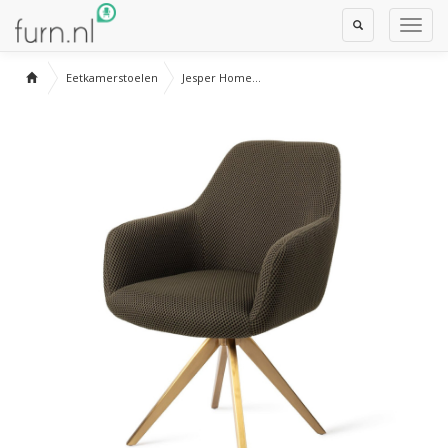
Toggle
Toggl
Search
Navig
Eetkamerstoelen
Jesper Home...