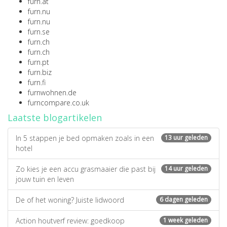
furn.at
furn.nu
furn.nu
furn.se
furn.ch
furn.ch
furn.pt
furn.biz
furn.fi
furnwohnen.de
furncompare.co.uk
Laatste blogartikelen
In 5 stappen je bed opmaken zoals in een
13 uur geleden
hotel
Zo kies je een accu grasmaaier die past bij
14 uur geleden
jouw tuin en leven
De of het woning? Juiste lidwoord
6 dagen geleden
Action houtverf review: goedkoop
1 week geleden