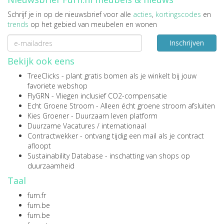
Schrijf je in op de nieuwsbrief voor alle
acties
,
kortingscodes
en
trends
op het gebied van meubelen en wonen
Inschrijven
Bekijk ook eens
TreeClicks
- plant gratis bomen als je winkelt bij jouw
favoriete webshop
FlyGRN
- Vliegen inclusief CO2-compensatie
Echt Groene Stroom
- Alleen écht groene stroom afsluiten
Kies Groener
- Duurzaam leven platform
Duurzame Vacatures
/
internationaal
Contractwekker
- ontvang tijdig een mail als je contract
afloopt
Sustainability Database
- inschatting van shops op
duurzaamheid
Taal
furn.fr
furn.be
furn.be