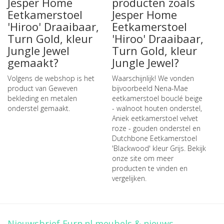
Jesper Home
producten zoals
Eetkamerstoel
Jesper Home
'Hiroo' Draaibaar,
Eetkamerstoel
Turn Gold, kleur
'Hiroo' Draaibaar,
Jungle Jewel
Turn Gold, kleur
gemaakt?
Jungle Jewel?
Volgens de webshop is het
Waarschijnlijk! We vonden
product van Geweven
bijvoorbeeld
Nena-Mae
bekleding en metalen
eetkamerstoel bouclé beige
onderstel gemaakt.
- walnoot houten onderstel
,
Aniek eetkamerstoel velvet
roze - gouden onderstel
en
Dutchbone Eetkamerstoel
'Blackwood' kleur Grijs
. Bekijk
onze site om meer
producten te vinden en
vergelijken.
Nieuwsbrief Furn.nl meubels & nieuws