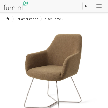
Toggle
Toggl
Search
Navig
Eetkamerstoelen
Jesper Home...