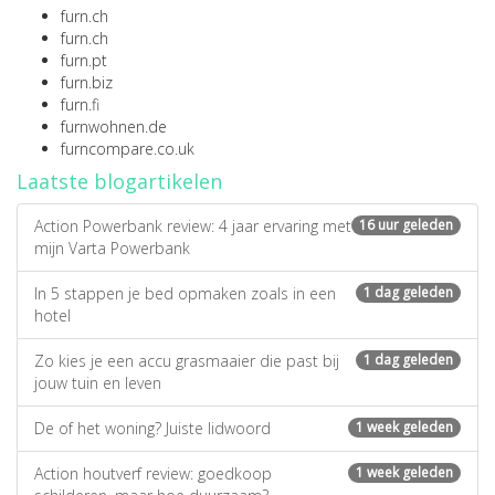
furn.ch
furn.ch
furn.pt
furn.biz
furn.fi
furnwohnen.de
furncompare.co.uk
Laatste blogartikelen
Action Powerbank review: 4 jaar ervaring met
16 uur geleden
mijn Varta Powerbank
In 5 stappen je bed opmaken zoals in een
1 dag geleden
hotel
Zo kies je een accu grasmaaier die past bij
1 dag geleden
jouw tuin en leven
De of het woning? Juiste lidwoord
1 week geleden
Action houtverf review: goedkoop
1 week geleden