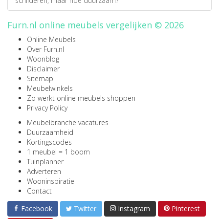
schilderen, maar hoe duurzaam?
Furn.nl online meubels vergelijken © 2026
Online Meubels
Over Furn.nl
Woonblog
Disclaimer
Sitemap
Meubelwinkels
Zo werkt online meubels shoppen
Privacy Policy
Meubelbranche vacatures
Duurzaamheid
Kortingscodes
1 meubel = 1 boom
Tuinplanner
Adverteren
Wooninspiratie
Contact
Facebook
Twitter
Instagram
Pinterest