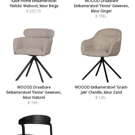
Kave Home Eetkamerstoel
WOOOD Draaibare
'Nelida' Walnoot, kleur Beige
Eetkamerstoel 'Fenne' Geweven,
€ 237,15
kleur Ginger
€ 199
,-
WOOOD Draaibare
WOOOD Eetkamerstoel 'Grant-
Eetkamerstoel 'Fenne' Geweven,
Jaki' Chenille, kleur Zand
kleur Naturel
€ 129
,-
€ 199
,-