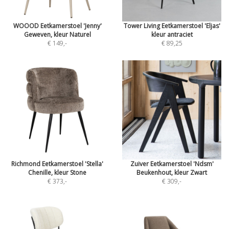
WOOOD Eetkamerstoel 'Jenny'
Tower Living Eetkamerstoel 'Eljas'
Geweven, kleur Naturel
kleur antraciet
€ 149
,-
€ 89,25
Richmond Eetkamerstoel 'Stella'
Zuiver Eetkamerstoel 'Ndsm'
Chenille, kleur Stone
Beukenhout, kleur Zwart
€ 373
,-
€ 309
,-