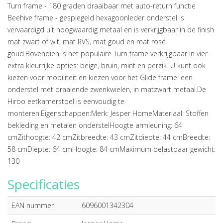
Turn frame - 180 graden draaibaar met auto-return functie
Beehive frame - gespiegeld hexagoonIeder onderstel is
vervaardigd uit hoogwaardig metaal en is verkrijgbaar in de finish
mat zwart of wit, mat RVS, mat goud en mat rosé
goud.Bovendien is het populaire Turn frame verkrijgbaar in vier
extra kleurrijke opties: beige, bruin, mint en perzik. U kunt ook
kiezen voor mobiliteit en kiezen voor het Glide frame: een
onderstel met draaiende zwenkwielen, in matzwart metaal.De
Hiroo eetkamerstoel is eenvoudig te
monteren.Eigenschappen:Merk: Jesper HomeMateriaal: Stoffen
bekleding en metalen onderstelHoogte armleuning: 64
cmZithoogte: 42 cmZitbreedte: 43 cmZitdiepte: 44 cmBreedte:
58 cmDiepte: 64 cmHoogte: 84 cmMaximum belastbaar gewicht:
130
Specificaties
EAN nummer
6096001342304