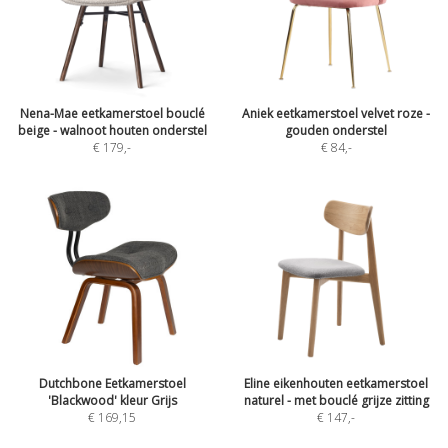
Nena-Mae eetkamerstoel bouclé
Aniek eetkamerstoel velvet roze -
beige - walnoot houten onderstel
gouden onderstel
€ 179
,-
€ 84
,-
Dutchbone Eetkamerstoel
Eline eikenhouten eetkamerstoel
'Blackwood' kleur Grijs
naturel - met bouclé grijze zitting
€ 169,15
€ 147
,-