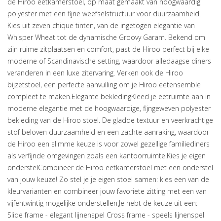
de Hiroo eetkamerstoel, op maat gemaakt van hoogwaardig
polyester met een fijne weefselstructuur voor duurzaamheid.
Kies uit zeven chique tinten, van de ingetogen elegantie van
Whisper Wheat tot de dynamische Groovy Garam. Bekend om
zijn ruime zitplaatsen en comfort, past de Hiroo perfect bij elke
moderne of Scandinavische setting, waardoor alledaagse diners
veranderen in een luxe zitervaring. Verken ook de Hiroo
bijzetstoel, een perfecte aanvulling om je Hiroo eetensemble
compleet te maken.Elegante bekledingKleed je eetruimte aan in
moderne elegantie met de hoogwaardige, fijngeweven polyester
bekleding van de Hiroo stoel. De gladde textuur en veerkrachtige
stof beloven duurzaamheid en een zachte aanraking, waardoor
de Hiroo een slimme keuze is voor zowel gezellige familiediners
als verfijnde omgevingen zoals een kantoorruimte.Kies je eigen
onderstelCombineer de Hiroo eetkamerstoel met een onderstel
van jouw keuze! Zo stel je je eigen stoel samen: kies een van de
kleurvarianten en combineer jouw favoriete zitting met een van
vijfentwintig mogelijke onderstellen.Je hebt de keuze uit een:
Slide frame - elegant lijnenspel Cross frame - speels lijnenspel