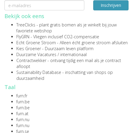
Inschrijven
Bekijk ook eens
TreeClicks
- plant gratis bomen als je winkelt bij jouw
favoriete webshop
FlyGRN
- Vliegen inclusief CO2-compensatie
Echt Groene Stroom
- Alleen écht groene stroom afsluiten
Kies Groener
- Duurzaam leven platform
Duurzame Vacatures
/
internationaal
Contractwekker
- ontvang tijdig een mail als je contract
afloopt
Sustainability Database
- inschatting van shops op
duurzaamheid
Taal
furn.fr
furn.be
furn.be
furn.at
furn.nu
furn.nu
furn.se