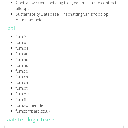
Contractwekker
- ontvang tijdig een mail als je contract
afloopt
Sustainability Database
- inschatting van shops op
duurzaamheid
Taal
furn.fr
furn.be
furn.be
furn.at
furn.nu
furn.nu
furn.se
furn.ch
furn.ch
furn.pt
furn.biz
furn.fi
furnwohnen.de
furncompare.co.uk
Laatste blogartikelen