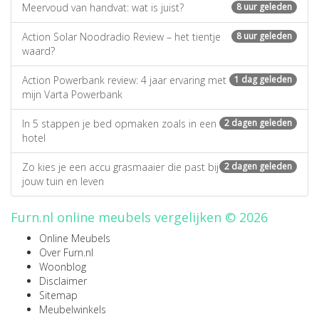
Meervoud van handvat: wat is juist?
8 uur geleden
Action Solar Noodradio Review – het tientje
8 uur geleden
waard?
Action Powerbank review: 4 jaar ervaring met
1 dag geleden
mijn Varta Powerbank
In 5 stappen je bed opmaken zoals in een
2 dagen geleden
hotel
Zo kies je een accu grasmaaier die past bij
2 dagen geleden
jouw tuin en leven
Furn.nl online meubels vergelijken © 2026
Online Meubels
Over Furn.nl
Woonblog
Disclaimer
Sitemap
Meubelwinkels