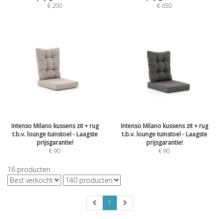
€
200
€
650
Intenso Milano kussens zit + rug
Intenso Milano kussens zit + rug
t.b.v. lounge tuinstoel - Laagste
t.b.v. lounge tuinstoel - Laagste
prijsgarantie!
prijsgarantie!
€
90
€
90
16
producten
1