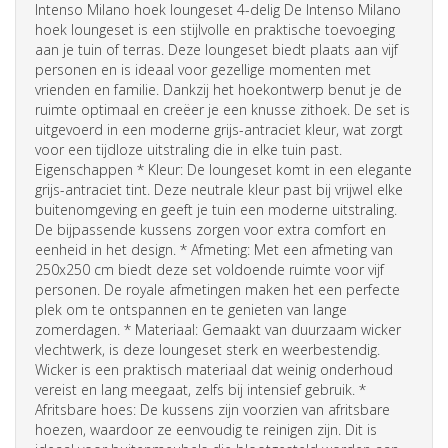
Intenso Milano hoek loungeset 4-delig De Intenso Milano
hoek loungeset is een stijlvolle en praktische toevoeging
aan je tuin of terras. Deze loungeset biedt plaats aan vijf
personen en is ideaal voor gezellige momenten met
vrienden en familie. Dankzij het hoekontwerp benut je de
ruimte optimaal en creëer je een knusse zithoek. De set is
uitgevoerd in een moderne grijs-antraciet kleur, wat zorgt
voor een tijdloze uitstraling die in elke tuin past.
Eigenschappen * Kleur: De loungeset komt in een elegante
grijs-antraciet tint. Deze neutrale kleur past bij vrijwel elke
buitenomgeving en geeft je tuin een moderne uitstraling.
De bijpassende
kussens
zorgen voor extra comfort en
eenheid in het design. * Afmeting: Met een afmeting van
250x250 cm biedt deze set voldoende ruimte voor vijf
personen. De royale afmetingen maken het een perfecte
plek om te ontspannen en te genieten van lange
zomerdagen. * Materiaal: Gemaakt van duurzaam wicker
vlechtwerk, is deze loungeset sterk en weerbestendig.
Wicker is een praktisch materiaal dat weinig onderhoud
vereist en lang meegaat, zelfs bij intensief gebruik. *
Afritsbare hoes: De
kussens
zijn voorzien van afritsbare
hoezen, waardoor ze eenvoudig te reinigen zijn. Dit is