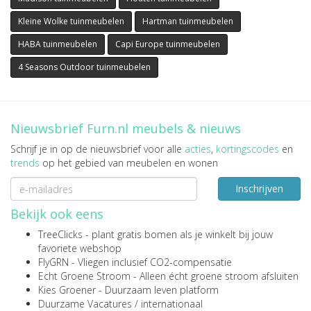
Kleine Wolke tuinmeubelen
Hartman tuinmeubelen
HABA tuinmeubelen
Capi Europe tuinmeubelen
4 Seasons Outdoor tuinmeubelen
Nieuwsbrief Furn.nl meubels & nieuws
Schrijf je in op de nieuwsbrief voor alle
acties
,
kortingscodes
en
trends
op het gebied van meubelen en wonen
Inschrijven
Bekijk ook eens
TreeClicks
- plant gratis bomen als je winkelt bij jouw
favoriete webshop
FlyGRN
- Vliegen inclusief CO2-compensatie
Echt Groene Stroom
- Alleen écht groene stroom afsluiten
Kies Groener
- Duurzaam leven platform
Duurzame Vacatures
/
internationaal