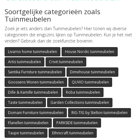
Soortgelijke categorieën zoals
Tuinmeubelen
Zoek je iets anders dan Tuinmeubelen? Hier tonen wij diverse
categorieën die enigszins lijken op Tuinmeubelen. Kun je het niet
vinden? Gebruik dan de zoekfunctie bovenin.
Livarno home tuinmeubelen
House Nordic tuinmeubelen
Artis tuinmeubelen
Crivit tuinmeubelen
Santika Furniture tuinmeubelen
Dimehouse tuinmeubelen
Goossens Wonen tuinmeubelen
QUVIO tuinmeubelen
Dille & Kamille tuinmeubelen
Roba tuinmeubelen
Taste tuinmeubelen
Garden Collections tuinmeubelen
Domani Furniture tuinmeubelen
RIG-TIG by Stelton tuinmeubelen
Flanellen tuinmeubelen
PARKSIDE tuinmeubelen
Taupe tuinmeubelen
Ethnicraft tuinmeubelen