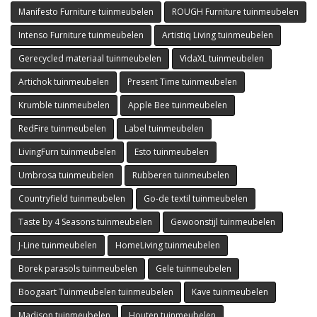
Manifesto Furniture tuinmeubelen
ROUGH Furniture tuinmeubelen
Intenso Furniture tuinmeubelen
Artistiq Living tuinmeubelen
Gerecycled materiaal tuinmeubelen
VidaXL tuinmeubelen
Artichok tuinmeubelen
Present Time tuinmeubelen
Krumble tuinmeubelen
Apple Bee tuinmeubelen
RedFire tuinmeubelen
Label tuinmeubelen
LivingFurn tuinmeubelen
Esto tuinmeubelen
Umbrosa tuinmeubelen
Rubberen tuinmeubelen
Countryfield tuinmeubelen
Go-de textil tuinmeubelen
Taste by 4 Seasons tuinmeubelen
Gewoonstijl tuinmeubelen
J-Line tuinmeubelen
HomeLiving tuinmeubelen
Borek parasols tuinmeubelen
Gele tuinmeubelen
Boogaart Tuinmeubelen tuinmeubelen
Kave tuinmeubelen
Madison tuinmeubelen
Houten tuinmeubelen