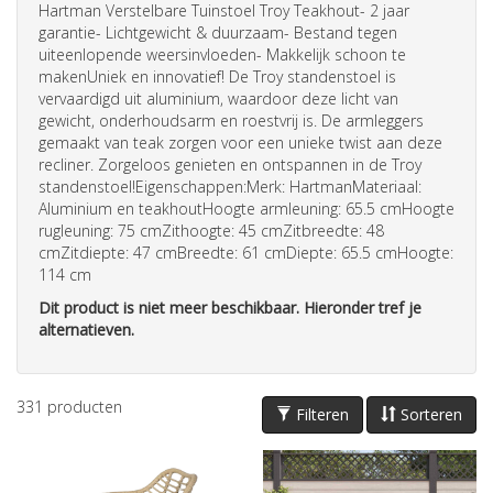
Hartman Verstelbare Tuinstoel Troy Teakhout- 2 jaar
garantie- Lichtgewicht & duurzaam- Bestand tegen
uiteenlopende weersinvloeden- Makkelijk schoon te
makenUniek en innovatief! De Troy standenstoel is
vervaardigd uit aluminium, waardoor deze licht van
gewicht, onderhoudsarm en roestvrij is. De armleggers
gemaakt van teak zorgen voor een unieke twist aan deze
recliner. Zorgeloos genieten en ontspannen in de Troy
standenstoel!Eigenschappen:Merk: HartmanMateriaal:
Aluminium en teakhoutHoogte armleuning: 65.5 cmHoogte
rugleuning: 75 cmZithoogte: 45 cmZitbreedte: 48
cmZitdiepte: 47 cmBreedte: 61 cmDiepte: 65.5 cmHoogte:
114 cm
Dit product is niet meer beschikbaar. Hieronder tref je
alternatieven.
331
producten
Filteren
Sorteren