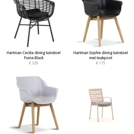
Hartman Cecilia dining tuinstoel
Hartman Sophie dining tuinstoel
Puma Black
met teakpoot
€
329
€
175