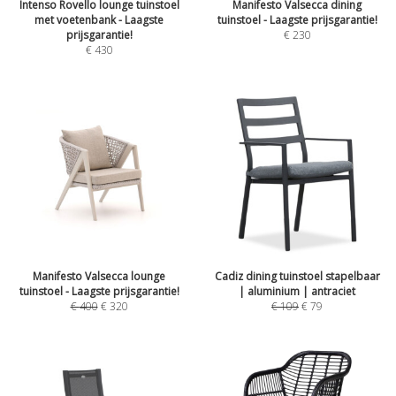
Intenso Rovello lounge tuinstoel
Manifesto Valsecca dining
met voetenbank - Laagste
tuinstoel - Laagste prijsgarantie!
prijsgarantie!
€
230
€
430
Manifesto Valsecca lounge
Cadiz dining tuinstoel stapelbaar
tuinstoel - Laagste prijsgarantie!
| aluminium | antraciet
€
400
€
320
€
109
€
79