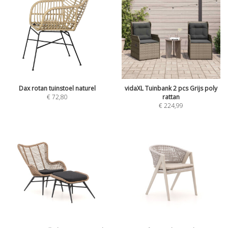
Dax rotan tuinstoel naturel
vidaXL Tuinbank 2 pcs Grijs poly
€
72,80
rattan
€
224,99