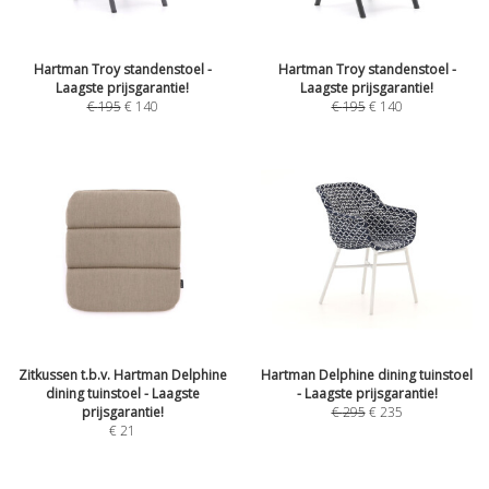
Hartman Troy standenstoel -
Hartman Troy standenstoel -
Laagste prijsgarantie!
Laagste prijsgarantie!
€
195
€
140
€
195
€
140
Zitkussen t.b.v. Hartman Delphine
Hartman Delphine dining tuinstoel
dining tuinstoel - Laagste
- Laagste prijsgarantie!
prijsgarantie!
€
295
€
235
€
21