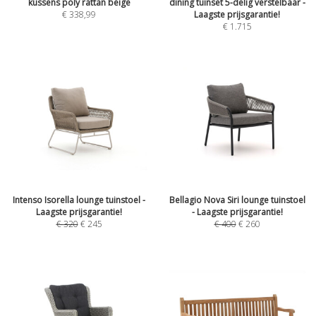
kussens poly rattan beige
dining tuinset 5-delig verstelbaar -
€
338,99
Laagste prijsgarantie!
€
1.715
Intenso Isorella lounge tuinstoel -
Bellagio Nova Siri lounge tuinstoel
Laagste prijsgarantie!
- Laagste prijsgarantie!
€
320
€
245
€
400
€
260