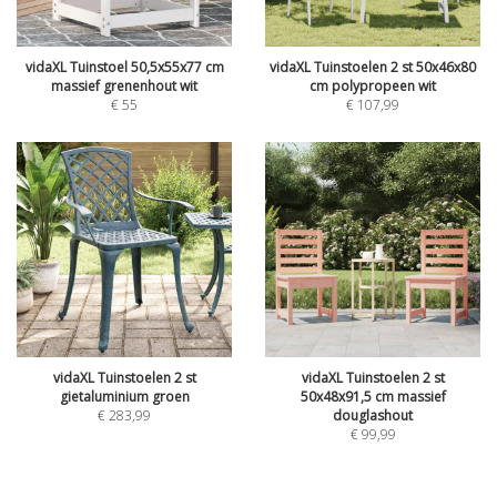
vidaXL Tuinstoel 50,5x55x77 cm
vidaXL Tuinstoelen 2 st 50x46x80
massief grenenhout wit
cm polypropeen wit
€
55
€
107,99
vidaXL Tuinstoelen 2 st
vidaXL Tuinstoelen 2 st
gietaluminium groen
50x48x91,5 cm massief
€
283,99
douglashout
€
99,99