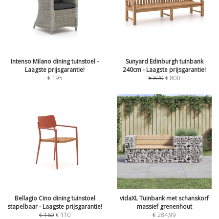
Intenso Milano dining tuinstoel -
Sunyard Edinburgh tuinbank
Laagste prijsgarantie!
240cm - Laagste prijsgarantie!
€
195
€
870
€
800
Bellagio Cino dining tuinstoel
vidaXL Tuinbank met schanskorf
stapelbaar - Laagste prijsgarantie!
massief grenenhout
€
160
€
110
€
284,99