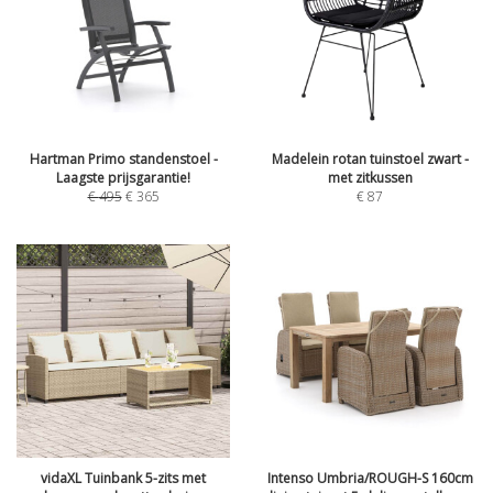
Hartman Primo standenstoel -
Madelein rotan tuinstoel zwart -
Laagste prijsgarantie!
met zitkussen
€
495
€
365
€
87
vidaXL Tuinbank 5-zits met
Intenso Umbria/ROUGH-S 160cm