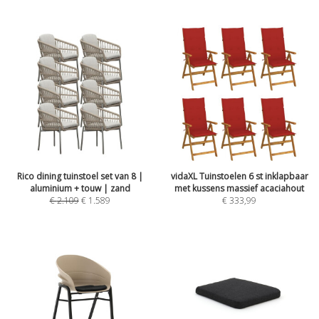
Rico dining tuinstoel set van 8 |
vidaXL Tuinstoelen 6 st inklapbaar
aluminium + touw | zand
met kussens massief acaciahout
€
2.109
€
1.589
€
333,99