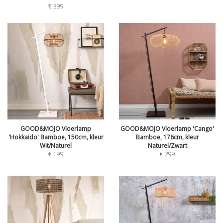
€
399
GOOD&MOJO Vloerlamp
GOOD&MOJO Vloerlamp 'Cango'
'Hokkaido' Bamboe, 150cm, kleur
Bamboe, 176cm, kleur
Wit/Naturel
Naturel/Zwart
€
199
€
299