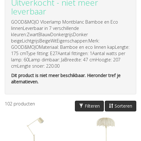
Uitverkocht - niet meer
leverbaar
GOOD&MOJO Vloerlamp Montblanc Bamboe en Eco
linnenLeverbaar in 7 verschillende
kleuren:ZwartBlauwDonkergrijsDonker
beigeLichtgrijsBeigeWitEigenschappen:Merk:
GOOD&MOJOMateriaal: Bamboe en eco linnen kapLengte:
175 cmType fitting: E27Aantal fittingen: 1Aantal watts per
lamp: 60Lamp dimbaar: JaBreedte: 47 cmHoogte: 207
cmLengte snoer: 220.00
Dit product is niet meer beschikbaar. Hieronder tref je
alternatieven.
102
producten
Filteren
Sorteren