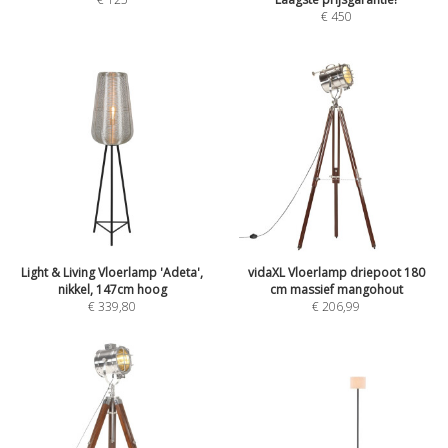
€
450
Light & Living Vloerlamp 'Adeta',
vidaXL Vloerlamp driepoot 180
nikkel, 147cm hoog
cm massief mangohout
€
339,80
€
206,99