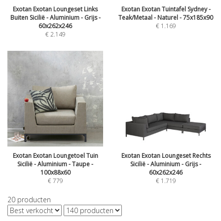
Exotan Exotan Loungeset Links
Exotan Exotan Tuintafel Sydney -
Buiten Sicilië - Aluminium - Grijs -
Teak/Metaal - Naturel - 75x185x90
60x262x246
€
1.169
€
2.149
Exotan Exotan Loungetoel Tuin
Exotan Exotan Loungeset Rechts
Sicilië - Aluminium - Taupe -
Sicilië - Aluminium - Grijs -
100x88x60
60x262x246
€
779
€
1.719
20
producten