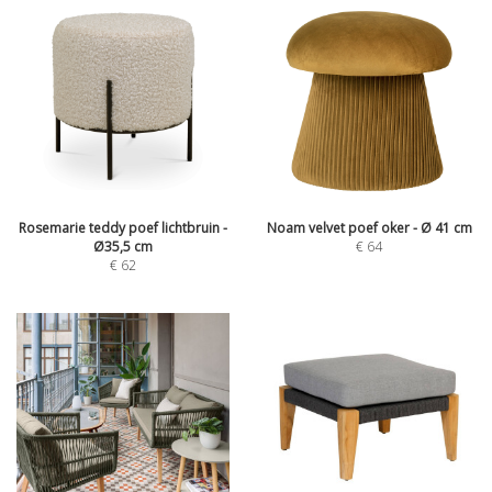
Rosemarie teddy poef lichtbruin -
Noam velvet poef oker - Ø 41 cm
Ø35,5 cm
€
64
€
62