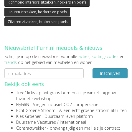
Richmond Interiors zitzakken, hockers en poefs
Houten zitzakken, hockers en poefs
Zilveren zitzakken, hockers en poefs
Nieuwsbrief Furn.nl meubels & nieuws
Schrijf je in op de nieuwsbrief voor alle
acties
,
kortingscodes
en
trends
op het gebied van meubelen en wonen
Inschrijven
Bekijk ook eens
TreeClicks
- plant gratis bomen als je winkelt bij jouw
favoriete webshop
FlyGRN
- Vliegen inclusief CO2-compensatie
Echt Groene Stroom
- Alleen écht groene stroom afsluiten
Kies Groener
- Duurzaam leven platform
Duurzame Vacatures
/
internationaal
Contractwekker
- ontvang tijdig een mail als je contract