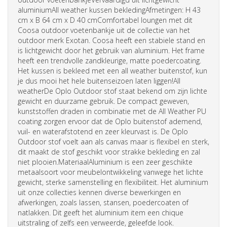
aluminiumAll weather kussen bekledingAfmetingen: H 43
cm x B 64 cm x D 40 cmComfortabel loungen met dit
Coosa outdoor voetenbankje uit de collectie van het
outdoor merk Exotan. Coosa heeft een stabiele stand en
is lichtgewicht door het gebruik van aluminium. Het frame
heeft een trendvolle zandkleurige, matte poedercoating.
Het kussen is bekleed met een all weather buitenstof, kun
je dus mooi het hele buitenseizoen laten liggen!All
weatherDe Oplo Outdoor stof staat bekend om zijn lichte
gewicht en duurzame gebruik. De compact geweven,
kunststoffen draden in combinatie met de All Weather PU
coating zorgen ervoor dat de Oplo buitenstof ademend,
vuil- en waterafstotend en zeer kleurvast is. De Oplo
Outdoor stof voelt aan als canvas maar is flexibel en sterk,
dit maakt de stof geschikt voor strakke bekleding en zal
niet plooien.MateriaalAluminium is een zeer geschikte
metaalsoort voor meubelontwikkeling vanwege het lichte
gewicht, sterke samenstelling en flexibiliteit. Het aluminium
uit onze collecties kennen diverse bewerkingen en
afwerkingen, zoals lassen, stansen, poedercoaten of
natlakken. Dit geeft het aluminium item een chique
uitstraling of zelfs een verweerde, geleefde look.