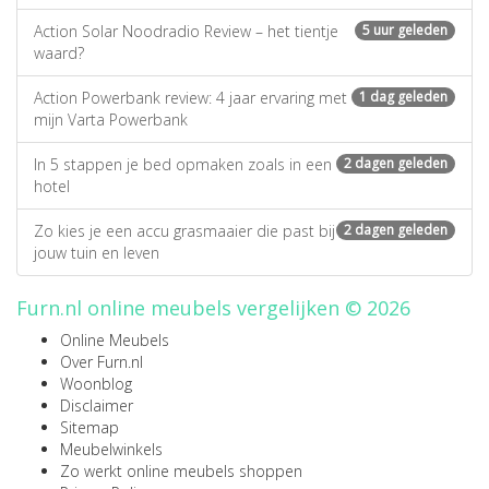
Action Solar Noodradio Review – het tientje
5 uur geleden
waard?
Action Powerbank review: 4 jaar ervaring met
1 dag geleden
mijn Varta Powerbank
In 5 stappen je bed opmaken zoals in een
2 dagen geleden
hotel
Zo kies je een accu grasmaaier die past bij
2 dagen geleden
jouw tuin en leven
Furn.nl online meubels vergelijken © 2026
Online Meubels
Over Furn.nl
Woonblog
Disclaimer
Sitemap
Meubelwinkels
Zo werkt online meubels shoppen