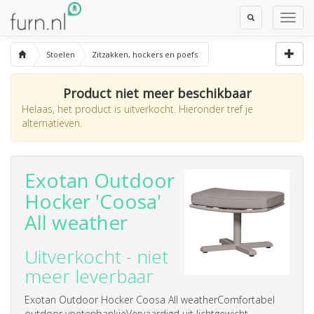
Toggle
Toggl
Search
Navig
Stoelen
Zitzakken, hockers en poefs
Product niet meer beschikbaar
Helaas, het product is uitverkocht. Hieronder tref je
alternatieven.
Exotan Outdoor
Hocker 'Coosa'
All weather
Uitverkocht - niet
meer leverbaar
Exotan Outdoor Hocker Coosa All weatherComfortabel
outdoor voetenbankjeVervaardigd uit lichtgewicht