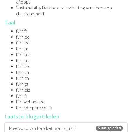
afloopt
Sustainability Database
- inschatting van shops op
duurzaamheid
Taal
furn.fr
furn.be
furn.be
furn.at
furn.nu
furn.nu
furn.se
furn.ch
furn.ch
furn.pt
furn.biz
furn.fi
furnwohnen.de
furncompare.co.uk
Laatste blogartikelen
Meervoud van handvat: wat is juist?
5 uur geleden