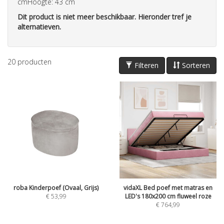
cmHoogte: 43 cm
Dit product is niet meer beschikbaar. Hieronder tref je
alternatieven.
20
producten
Filteren
Sorteren
roba Kinderpoef (Ovaal, Grijs)
vidaXL Bed poef met matras en
€
53,99
LED's 180x200 cm fluweel roze
€
764,99