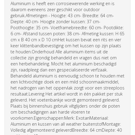
Aluminium is heeft een corrosiewerende werking en is
daarom eveneens zeer geschikt voor outdoor
gebruik.Afmetingen - Hoogte: 43 cm- Breedte: 64 cm-
Diepte: 40 cm- Hoogte zonder kussen: 37 cm-
Poothoogte: 35 cm- Voetframebreedte: 60 cm- Pootdikte:
6 cm- Afstand tussen poten: 38 cm- Afmeting kussen: H 65
cm x B 40 cm x D 10 cmHet kussen bevat een rits en vier
keer klittenbandbevestiging om het kussen op zijn plaats
te houden.Onderhoud Alle aluminium items uit de
collectie zijn grondig behandeld en vragen dus niet om
een herbehandeling. Mocht het aluminium beschadigd
zijn, raadpleeg dan een gespecialiseerde verfzaak.
Behandeld aluminium is eenvoudig schoon te houden met
een lichtvochtige doek en een mild schoonmaakmiddel,
het nadrogen van het oppervlak zorgt voor een streeploos
resultaat.Levering Het artikel wordt in één pakket per stuk
geleverd. Het voetenbankje wordt gemonteerd geleverd.
Plaats bij binnenshuis gebruik viltglijders onder de poten
om beschadigingen aan harde vloeren te
voorkomen.Eigenschappen:Merk: ExotanMateriaal:
Aluminium en kussen van all weather buitenstofMontage:
Volledig afgemonteerd geleverdBreedte: 64 cmDiepte: 40