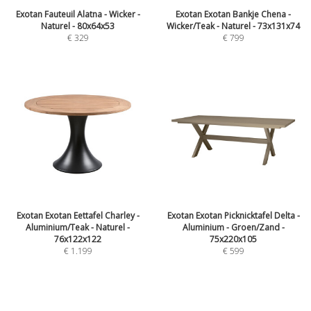
Exotan Fauteuil Alatna - Wicker -
Exotan Exotan Bankje Chena -
Naturel - 80x64x53
Wicker/Teak - Naturel - 73x131x74
€
329
€
799
Exotan Exotan Eettafel Charley -
Exotan Exotan Picknicktafel Delta -
Aluminium/Teak - Naturel -
Aluminium - Groen/Zand -
76x122x122
75x220x105
€
1.199
€
599