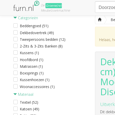
De
Groene(re)
Meubelzoekmachine
Categorieën
Be
Beddengoed (51)
Dekbedovertrek (49)
Tweepersoons bedden (12)
Helaas, he
2-Zits & 3-Zits Banken (8)
Kussens (1)
Dek
Hoofdbord (1)
Matrassen (1)
cm)
Boxsprings (1)
Mod
Kussenhoezen (1)
Woonaccessoires (1)
Dis
Materiaal
Textiel (52)
Uitverk
Katoen (49)
Dit dekb