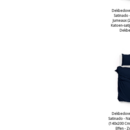
Dekbedover
Satinado -
Jumeaux (
Katoen-sati
Dekbe
Dekbedover
Satinado - N
(140x200 Cm) 
Effen - 