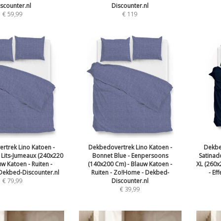
scounter.nl
Discounter.nl
€
59,99
€
119
rtrek Lino Katoen -
Dekbedovertrek Lino Katoen -
Dekbe
 Lits-Jumeaux (240x220
Bonnet Blue - Eenpersoons
Satinad
uw Katoen - Ruiten -
(140x200 Cm) - Blauw Katoen -
XL (260x
Dekbed-Discounter.nl
Ruiten - Zo!Home - Dekbed-
- Ef
€
79,99
Discounter.nl
€
39,99