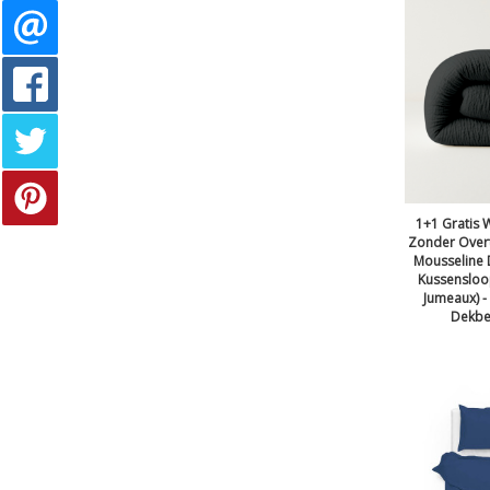
1+1 Gratis
Zonder Overt
Mousseline D
Kussensloop
Jumeaux) -
Dekbe