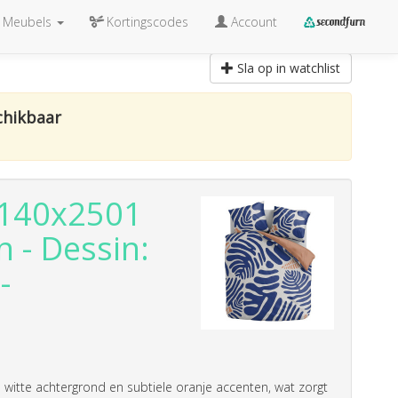
Meubels
Kortingscodes
Account
Sla op in watchlist
chikbaar
1140x2501
n - Dessin:
-
itte achtergrond en subtiele oranje accenten, wat zorgt