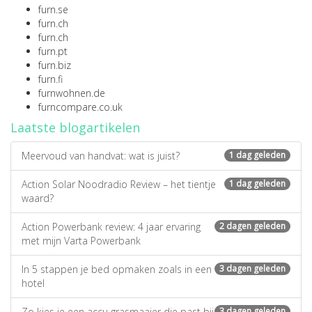
furn.se
furn.ch
furn.ch
furn.pt
furn.biz
furn.fi
furnwohnen.de
furncompare.co.uk
Laatste blogartikelen
Meervoud van handvat: wat is juist?
1 dag geleden
Action Solar Noodradio Review – het tientje
1 dag geleden
waard?
Action Powerbank review: 4 jaar ervaring
2 dagen geleden
met mijn Varta Powerbank
In 5 stappen je bed opmaken zoals in een
3 dagen geleden
hotel
Zo kies je een accu grasmaaier die past bij
3 dagen geleden