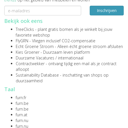
Inschrijven
Bekijk ook eens
TreeClicks
- plant gratis bomen als je winkelt bij jouw
favoriete webshop
FlyGRN
- Vliegen inclusief CO2-compensatie
Echt Groene Stroom
- Alleen écht groene stroom afsluiten
Kies Groener
- Duurzaam leven platform
Duurzame Vacatures
/
internationaal
Contractwekker
- ontvang tijdig een mail als je contract
afloopt
Sustainability Database
- inschatting van shops op
duurzaamheid
Taal
furn.fr
furn.be
furn.be
furn.at
furn.nu
furn.nu