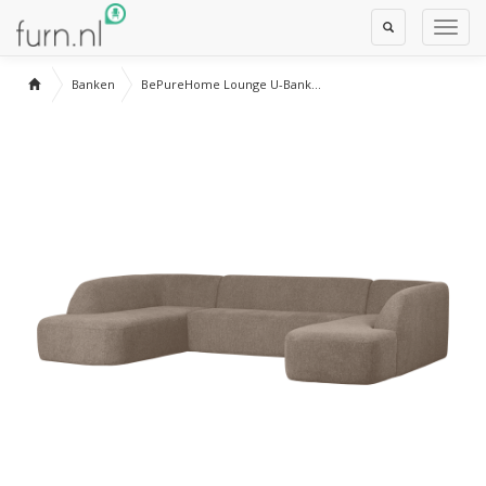
Toggle
Toggl
Search
Navig
Banken
BePureHome Lounge U-Bank...