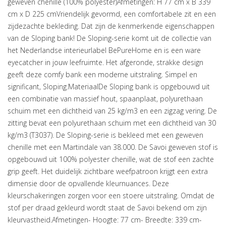
geweven chenille (100% polyester)Afmetingen: H 77 cm x B 339
cm x D 225 cmVriendelijk gevormd, een comfortabele zit en een
zijdezachte bekleding. Dat zijn de kenmerkende eigenschappen
van de Sloping bank! De Sloping-serie komt uit de collectie van
het Nederlandse interieurlabel BePureHome en is een ware
eyecatcher in jouw leefruimte. Het afgeronde, strakke design
geeft deze comfy bank een moderne uitstraling. Simpel en
significant, Sloping.MateriaalDe Sloping bank is opgebouwd uit
een combinatie van massief hout, spaanplaat, polyurethaan
schuim met een dichtheid van 25 kg/m3 en een zigzag vering. De
zitting bevat een polyurethaan schuim met een dichtheid van 30
kg/m3 (T3037). De Sloping-serie is bekleed met een geweven
chenille met een Martindale van 38.000. De Savoi geweven stof is
opgebouwd uit 100% polyester chenille, wat de stof een zachte
grip geeft. Het duidelijk zichtbare weefpatroon krijgt een extra
dimensie door de opvallende kleurnuances. Deze
kleurschakeringen zorgen voor een stoere uitstraling. Omdat de
stof per draad gekleurd wordt staat de Savoi bekend om zijn
kleurvastheid.Afmetingen- Hoogte: 77 cm- Breedte: 339 cm-