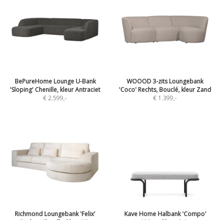
BePureHome Lounge U-Bank
WOOOD 3-zits Loungebank
'Sloping' Chenille, kleur Antraciet
'Coco' Rechts, Bouclé, kleur Zand
€ 2.599
,-
€ 1.399
,-
Richmond Loungebank 'Felix'
Kave Home Halbank 'Compo'