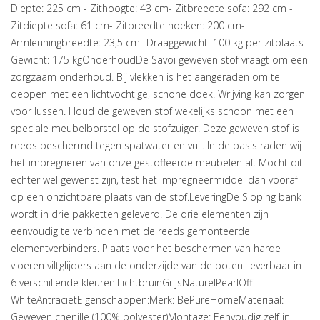
Diepte: 225 cm - Zithoogte: 43 cm- Zitbreedte sofa: 292 cm -
Zitdiepte sofa: 61 cm- Zitbreedte hoeken: 200 cm-
Armleuningbreedte: 23,5 cm- Draaggewicht: 100 kg per zitplaats-
Gewicht: 175 kgOnderhoudDe Savoi geweven stof vraagt om een
zorgzaam onderhoud. Bij vlekken is het aangeraden om te
deppen met een lichtvochtige, schone doek. Wrijving kan zorgen
voor lussen. Houd de geweven stof wekelijks schoon met een
speciale meubelborstel op de stofzuiger. Deze geweven stof is
reeds beschermd tegen spatwater en vuil. In de basis raden wij
het impregneren van onze gestoffeerde meubelen af. Mocht dit
echter wel gewenst zijn, test het impregneermiddel dan vooraf
op een onzichtbare plaats van de stof.LeveringDe Sloping bank
wordt in drie pakketten geleverd. De drie elementen zijn
eenvoudig te verbinden met de reeds gemonteerde
elementverbinders. Plaats voor het beschermen van harde
vloeren viltglijders aan de onderzijde van de poten.Leverbaar in
6 verschillende kleuren:LichtbruinGrijsNaturelPearlOff
WhiteAntracietEigenschappen:Merk: BePureHomeMateriaal:
Geweven chenille (100% polyester)Montage: Eenvoudig zelf in