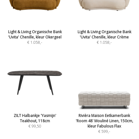
Light & Living Organische Bank
Light & Living Organische Bank
'Uvita' Chenille, kleur Okergeel
'Uvita' Chenille, kleur Crème
€ 1.058
,-
€ 1.058
,-
ZILT Halbankje 'Yasmijn'
Rivièra Maison Eetkamerbank
Teakhout, 118cm
'Room 48' Mouliné Linen, 150cm,
€ 99,50
kleur Fabulous Flax
€ 599
,-