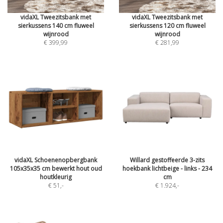
vidaXL Tweezitsbank met
vidaXL Tweezitsbank met
sierkussens 140 cm fluweel
sierkussens 120 cm fluweel
wijnrood
wijnrood
€ 399,99
€ 281,99
vidaXL Schoenenopbergbank
Willard gestoffeerde 3-zits
105x35x35 cm bewerkt hout oud
hoekbank lichtbeige - links - 234
houtkleurig
cm
€ 51
,-
€ 1.924
,-