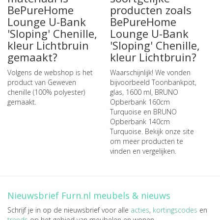
BePureHome
producten zoals
Lounge U-Bank
BePureHome
'Sloping' Chenille,
Lounge U-Bank
kleur Lichtbruin
'Sloping' Chenille,
gemaakt?
kleur Lichtbruin?
Volgens de webshop is het
Waarschijnlijk! We vonden
product van Geweven
bijvoorbeeld
Toonbankpot,
chenille (100% polyester)
glas, 1600 ml
,
BRUNO
gemaakt.
Opberbank 160cm
Turquoise
en
BRUNO
Opberbank 140cm
Turquoise
. Bekijk onze site
om meer producten te
vinden en vergelijken.
Nieuwsbrief Furn.nl meubels & nieuws
Schrijf je in op de nieuwsbrief voor alle
acties
,
kortingscodes
en
trends
op het gebied van meubelen en wonen