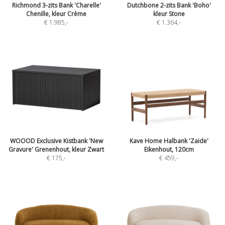
Richmond 3-zits Bank 'Charelle'
Dutchbone 2-zits Bank 'Boho'
Chenille, kleur Crème
kleur Stone
€ 1.985
,-
€ 1.364
,-
WOOOD Exclusive Kistbank 'New
Kave Home Halbank 'Zaide'
Gravure' Grenenhout, kleur Zwart
Eikenhout, 120cm
€ 175
,-
€ 459
,-