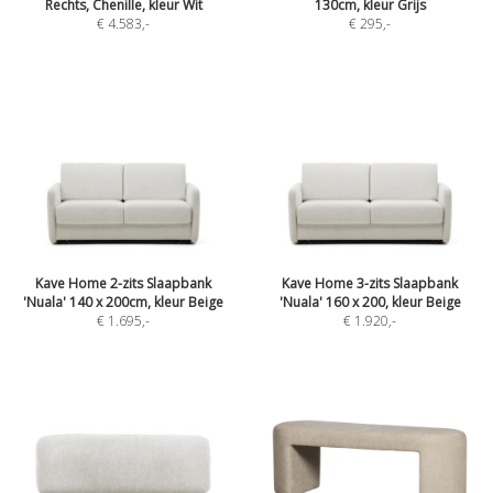
Rechts, Chenille, kleur Wit
130cm, kleur Grijs
€ 4.583
,-
€ 295
,-
Kave Home 2-zits Slaapbank
Kave Home 3-zits Slaapbank
'Nuala' 140 x 200cm, kleur Beige
'Nuala' 160 x 200, kleur Beige
€ 1.695
,-
€ 1.920
,-