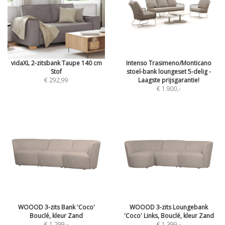
vidaXL 2-zitsbank Taupe 140 cm
Intenso Trasimeno/Monticano
Stof
stoel-bank loungeset 5-delig -
€ 292,99
Laagste prijsgarantie!
€ 1.900
,-
WOOOD 3-zits Bank 'Coco'
WOOOD 3-zits Loungebank
Bouclé, kleur Zand
'Coco' Links, Bouclé, kleur Zand
€ 1.299
,-
€ 1.399
,-