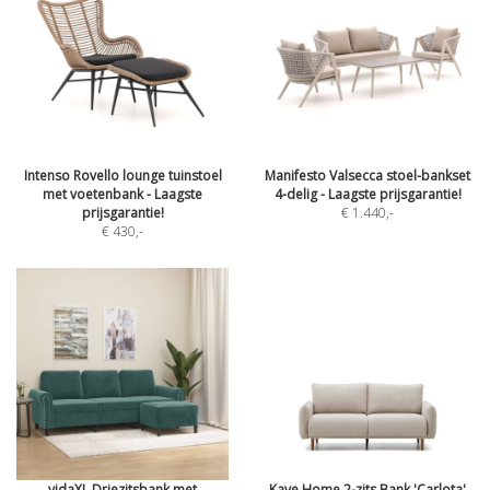
Intenso Rovello lounge tuinstoel
Manifesto Valsecca stoel-bankset
met voetenbank - Laagste
4-delig - Laagste prijsgarantie!
prijsgarantie!
€ 1.440
,-
€ 430
,-
vidaXL Driezitsbank met
Kave Home 2-zits Bank 'Carlota'