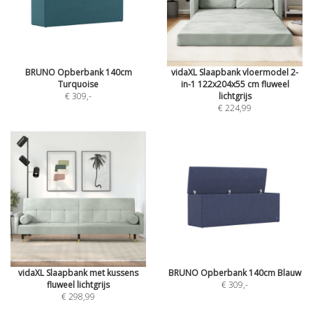
BRUNO Opberbank 140cm
vidaXL Slaapbank vloermodel 2-
Turquoise
in-1 122x204x55 cm fluweel
€ 309
,-
lichtgrijs
€ 224,99
vidaXL Slaapbank met kussens
BRUNO Opberbank 140cm Blauw
fluweel lichtgrijs
€ 309
,-
€ 298,99