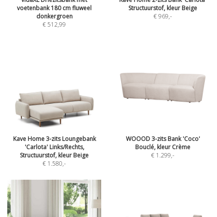
voetenbank 180 cm fluweel
Structuurstof, kleur Beige
donkergroen
€ 969
,-
€ 512,99
Kave Home 3-zits Loungebank
WOOOD 3-zits Bank 'Coco'
'Carlota' Links/Rechts,
Bouclé, kleur Crème
Structuurstof, kleur Beige
€ 1.299
,-
€ 1.580
,-