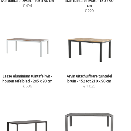
Ivar tuintafel zwart - 195 x 90 cm
Stan tuintafel zwart - 150 x 90
€ 494
cm
€ 220
Lasse aluminium tuintafel wit -
Arvin uitschuifbare tuintafel
houten tafelblad - 205 x 90 cm
bruin - 152 tot 210 x 90 cm
€ 506
€ 1.025