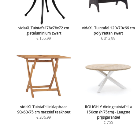
vidaXL Tuintafel 78x78x72 cm
vidaXL Tuintafel 120x70x66 cm
gietaluminium zwart
poly rattan zwart
€ 155,99
€ 312,99
vidaXL Tuintafel inklapbaar
ROUGH-Y dining tuintafel ø
90x60x75 cm massief teakhout
150cm (h:75cm) - Laagste
€ 206,99
prijsgarantie!
€ 755