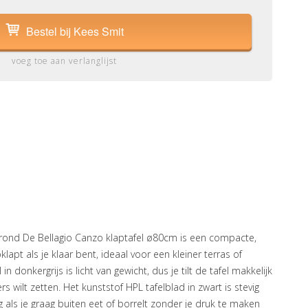
Bestel bij Kees Smit
voeg toe aan verlanglijst
 rond De Bellagio Canzo klaptafel ø80cm is een compacte,
klapt als je klaar bent, ideaal voor een kleiner terras of
 donkergrijs is licht van gewicht, dus je tilt de tafel makkelijk
rs wilt zetten. Het kunststof HPL tafelblad in zwart is stevig
 als je graag buiten eet of borrelt zonder je druk te maken