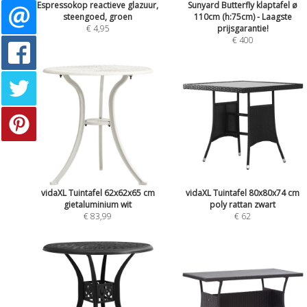
Espressokop reactieve glazuur,
Sunyard Butterfly klaptafel ø
steengoed, groen
110cm (h:75cm) - Laagste
€ 4,95
prijsgarantie!
€ 400
vidaXL Tuintafel 62x62x65 cm
vidaXL Tuintafel 80x80x74 cm
gietaluminium wit
poly rattan zwart
€ 83,99
€ 62