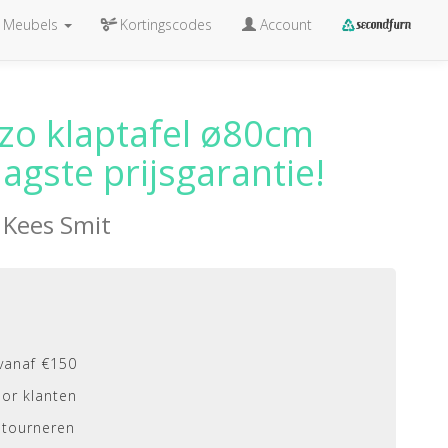
Meubels
Kortingscodes
Account
nzo klaptafel ø80cm
aagste prijsgarantie!
n
Kees Smit
vanaf €150
or klanten
etourneren