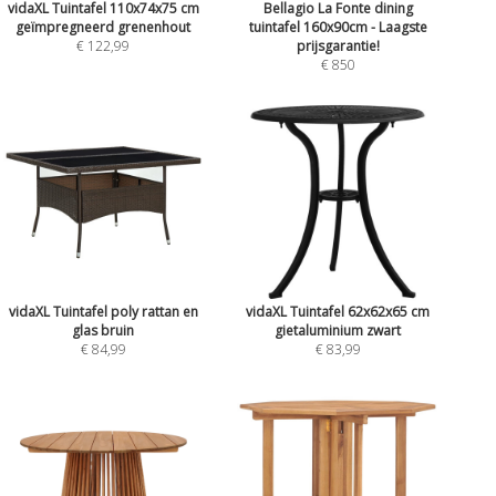
vidaXL Tuintafel 110x74x75 cm
Bellagio La Fonte dining
geïmpregneerd grenenhout
tuintafel 160x90cm - Laagste
€ 122,99
prijsgarantie!
€ 850
vidaXL Tuintafel poly rattan en
vidaXL Tuintafel 62x62x65 cm
glas bruin
gietaluminium zwart
€ 84,99
€ 83,99