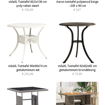
vidaXL Tuintafel 60,5x106 cm
Aaron tuintafel polywood beige
poly rattan zwart
- 205 x 90 cm
€ 105,99
€ 527
vidaXL Tuintafel 90x90x74 cm
vidaXL Tuintafel 62x62x65 cm
gietaluminium wit
gietaluminium bronskleurig
€ 252,99
€ 75,99