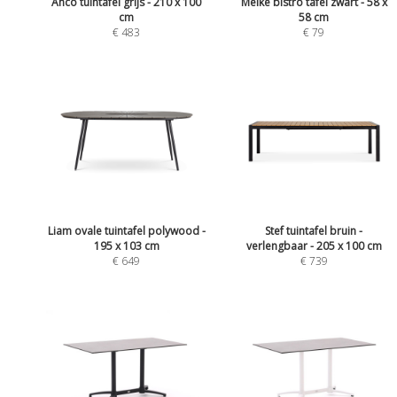
Anco tuintafel grijs - 210 x 100
Meike bistro tafel zwart - 58 x
cm
58 cm
€ 483
€ 79
Liam ovale tuintafel polywood -
Stef tuintafel bruin -
195 x 103 cm
verlengbaar - 205 x 100 cm
€ 649
€ 739