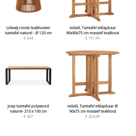
Lidewij ronde teakhouten
vidaXL Tuintafel inklapbaar
tuintafel naturel - Ø 120 cm
90x90x75 cm massief teakhout
€ 644
€ 191,99
Joep tuintafel polywood
vidaXL Tuintafel inklapbaar Ø
naturel- 210 x 100 cm
90x75 cm massief teakhout
€ 467
€ 204,99