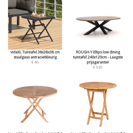
vidaXL Tuintafel 38x38x38 cm
ROUGH-Y Ellips low dining
staalgaas antracietkleurig
tuintafel 240x120cm - Laagste
€ 46
prijsgarantie!
€ 930