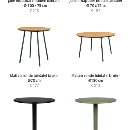
Jane inklapbare houten tuintafel
Jane inklapbare houten tuintafel
- Ø 100 x 75 cm
- Ø 70 x 75 cm
€ 218
€ 184
Matteo ronde tuintafel bruin -
Matteo ronde tuintafel bruin -
Ø70 cm
Ø130 cm
€ 177
€ 513