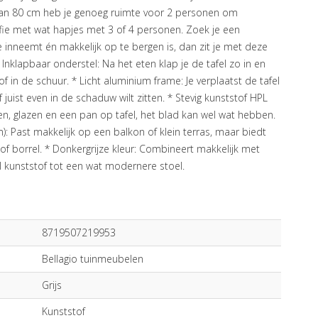
van 80 cm heb je genoeg ruimte voor 2 personen om
ffie met wat hapjes met 3 of 4 personen. Zoek je een
te inneemt én makkelijk op te bergen is, dan zit je met deze
Inklapbaar onderstel: Na het eten klap je de tafel zo in en
f in de schuur. * Licht aluminium frame: Je verplaatst de tafel
f juist even in de schaduw wilt zitten. * Stevig kunststof HPL
en, glazen en een pan op tafel, het blad kan wel wat hebben.
 Past makkelijk op een balkon of klein terras, maar biedt
of borrel. * Donkergrijze kleur: Combineert makkelijk met
l kunststof tot een wat modernere stoel.
8719507219953
Bellagio tuinmeubelen
Grijs
Kunststof