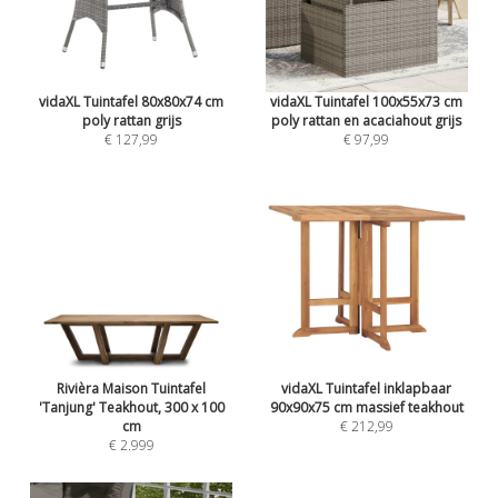
vidaXL Tuintafel 80x80x74 cm
vidaXL Tuintafel 100x55x73 cm
poly rattan grijs
poly rattan en acaciahout grijs
€ 127,99
€ 97,99
Rivièra Maison Tuintafel
vidaXL Tuintafel inklapbaar
'Tanjung' Teakhout, 300 x 100
90x90x75 cm massief teakhout
cm
€ 212,99
€ 2.999