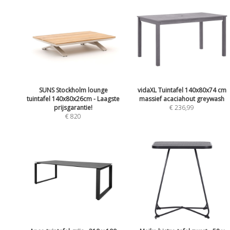
SUNS Stockholm lounge
vidaXL Tuintafel 140x80x74 cm
tuintafel 140x80x26cm - Laagste
massief acaciahout greywash
prijsgarantie!
€ 236,99
€ 820