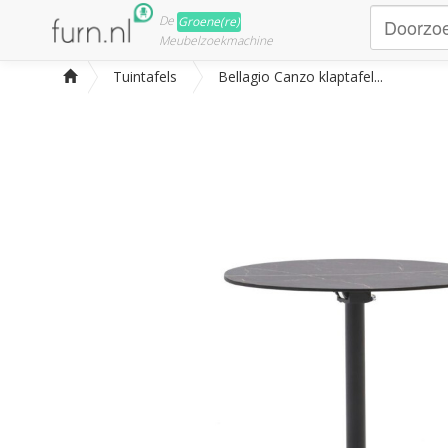
De
Groene(re)
Meubelzoekmachine
Tuintafels
Bellagio Canzo klaptafel...