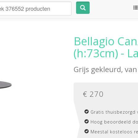
Bellagio Ca
(h:73cm) - L
Grijs gekleurd, va
€
270
Gratis thuisbezorgd 
Hoog beoordeeld do
Meestal kosteloos r