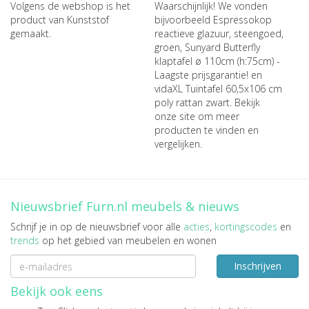
Volgens de webshop is het
Waarschijnlijk! We vonden
product van Kunststof
bijvoorbeeld
Espressokop
gemaakt.
reactieve glazuur, steengoed,
groen
,
Sunyard Butterfly
klaptafel ø 110cm (h:75cm) -
Laagste prijsgarantie!
en
vidaXL Tuintafel 60,5x106 cm
poly rattan zwart
. Bekijk
onze site om meer
producten te vinden en
vergelijken.
Nieuwsbrief Furn.nl meubels & nieuws
Schrijf je in op de nieuwsbrief voor alle
acties
,
kortingscodes
en
trends
op het gebied van meubelen en wonen
Inschrijven
Bekijk ook eens