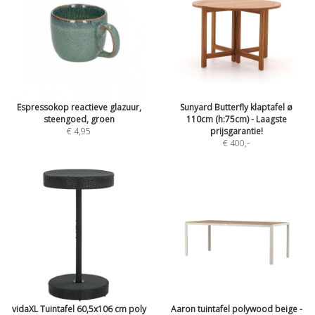
Espressokop reactieve glazuur,
Sunyard Butterfly klaptafel ø
steengoed, groen
110cm (h:75cm) - Laagste
€ 4,95
prijsgarantie!
€ 400
,-
vidaXL Tuintafel 60,5x106 cm poly
Aaron tuintafel polywood beige -