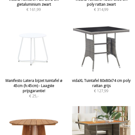
gietaluminium zwart
poly rattan zwart
€ 161,99
€ 314,99
Manifesto Latera bijzet tuintafel ø
vidaXL Tuintafel 80x80x74 cm poly
45cm (h:45cm) - Laagste
rattan grijs
prijsgarantie!
€ 127,99
€ 25
,-