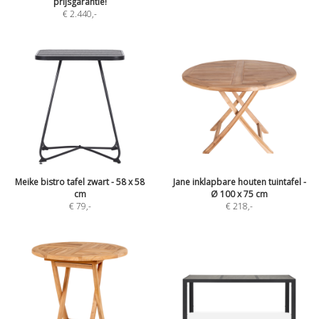
prijsgarantie!
€ 2.440
,-
Meike bistro tafel zwart - 58 x 58
Jane inklapbare houten tuintafel -
cm
Ø 100 x 75 cm
€ 79
,-
€ 218
,-