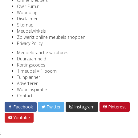
Online Meubels
Over Furn.nl
Woonblog
Disclaimer
Sitemap
Meubelwinkels
Zo werkt online meubels shoppen
Privacy Policy
Meubelbranche vacatures
Duurzaamheid
Kortingscodes
1 meubel = 1 boom
Tuinplanner
Adverteren
Wooninspiratie
Contact
Facebook
Twitter
Instagram
Pinterest
Youtube
;