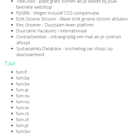
TreeClicks
- plant gratis bomen als je winkelt bij jouw
favoriete webshop
FlyGRN
- Vliegen inclusief CO2-compensatie
Echt Groene Stroom
- Alleen écht groene stroom afsluiten
Kies Groener
- Duurzaam leven platform
Duurzame Vacatures
/
internationaal
Contractwekker
- ontvang tijdig een mail als je contract
afloopt
Sustainability Database
- inschatting van shops op
duurzaamheid
Taal
furn.fr
furn.be
furn.be
furn.at
furn.nu
furn.nu
furn.se
furn.ch
furn.ch
furn.pt
furn.biz