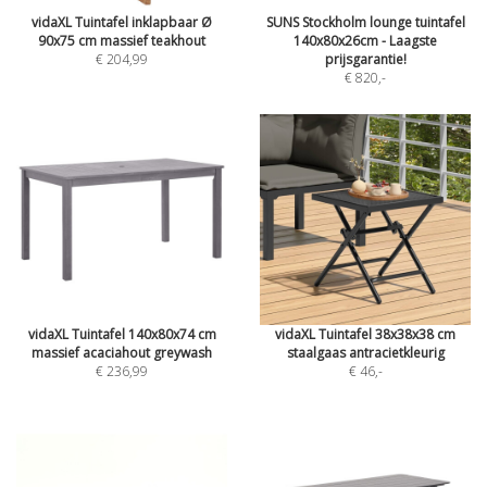
vidaXL Tuintafel inklapbaar Ø
SUNS Stockholm lounge tuintafel
90x75 cm massief teakhout
140x80x26cm - Laagste
€ 204,99
prijsgarantie!
€ 820
,-
vidaXL Tuintafel 140x80x74 cm
vidaXL Tuintafel 38x38x38 cm
massief acaciahout greywash
staalgaas antracietkleurig
€ 236,99
€ 46
,-