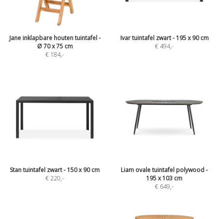
Jane inklapbare houten tuintafel -
Ivar tuintafel zwart - 195 x 90 cm
Ø 70 x 75 cm
€ 494
,-
€ 184
,-
Stan tuintafel zwart - 150 x 90 cm
Liam ovale tuintafel polywood -
€ 220
,-
195 x 103 cm
€ 649
,-