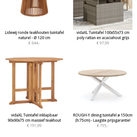
Lidewij ronde teakhouten tuintafel
vidaXL Tuintafel 100x55x73 cm
naturel - Ø 120 cm
poly rattan en acaciahout grijs
€ 644
,-
€ 97,99
vidaXL Tuintafel inklapbaar
ROUGH-Y dining tuintafel ø 150cm
90x90x75 cm massief teakhout
(h:75cm) - Laagste prijsgarantie!
€ 191,99
€ 755
,-