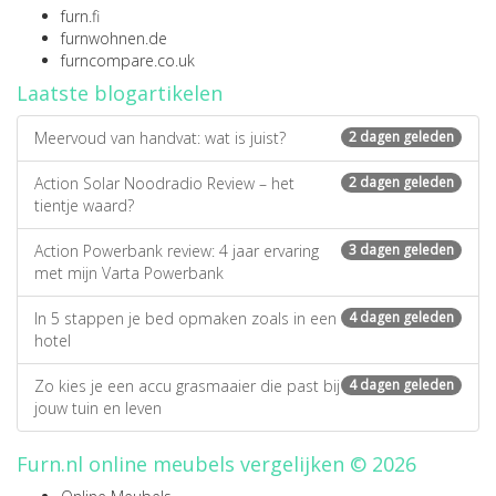
furn.fi
furnwohnen.de
furncompare.co.uk
Laatste blogartikelen
Meervoud van handvat: wat is juist?
2 dagen geleden
Action Solar Noodradio Review – het
2 dagen geleden
tientje waard?
Action Powerbank review: 4 jaar ervaring
3 dagen geleden
met mijn Varta Powerbank
In 5 stappen je bed opmaken zoals in een
4 dagen geleden
hotel
Zo kies je een accu grasmaaier die past bij
4 dagen geleden
jouw tuin en leven
Furn.nl online meubels vergelijken © 2026