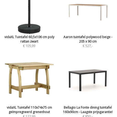
vidaXL Tuintafel 60,5x106 cm poly
Aaron tuintafel polywood beige -
rattan zwart
205 x 90 cm
€ 105,99
€ 527
,-
vidaXL Tuintafel 110x74x75 cm
Bellagio La Fonte dining tuintafel
geïmpregneerd grenenhout
160x90cm - Laagste prijsgarantie!
€ 122,99
€ 850
,-