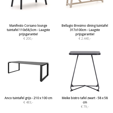
Manifesto Corsano lounge
Bellagio Bresimo dining tuintafel
tuintafel 110x58,5cm - Laagste
317x100cm - Laagste
prijsgarantie!
prijsgarantie!
€ 200
,-
€ 2.440
,-
Anco tuintafel grijs - 210 x 100 cm
Meike bistro tafel zwart - 58 x 58
€ 483
,-
cm
€ 79
,-