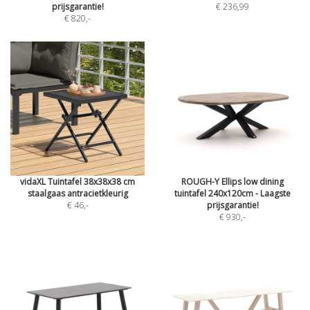
prijsgarantie!
€ 236,99
€ 820
,-
vidaXL Tuintafel 38x38x38 cm
ROUGH-Y Ellips low dining
staalgaas antracietkleurig
tuintafel 240x120cm - Laagste
€ 46
,-
prijsgarantie!
€ 930
,-