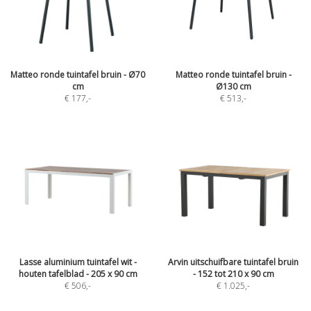
Matteo ronde tuintafel bruin - Ø70
Matteo ronde tuintafel bruin -
cm
Ø130 cm
€ 177
,-
€ 513
,-
Lasse aluminium tuintafel wit -
Arvin uitschuifbare tuintafel bruin
houten tafelblad - 205 x 90 cm
- 152 tot 210 x 90 cm
€ 506
,-
€ 1.025
,-