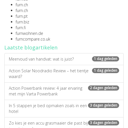
furn.ch
furn.ch
furn.pt
furn.biz
furn.fi
furnwohnen.de
furncompare.co.uk
Laatste blogartikelen
Meervoud van handvat: wat is juist?
1 dag geleden
Action Solar Noodradio Review – het tientje
1 dag geleden
waard?
Action Powerbank review: 4 jaar ervaring
2 dagen geleden
met mijn Varta Powerbank
In 5 stappen je bed opmaken zoals in een
3 dagen geleden
hotel
Zo kies je een accu grasmaaier die past bij
3 dagen geleden