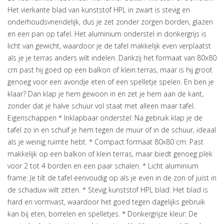
Het vierkante blad van kunststof HPL in zwart is stevig en
onderhoudsvriendelijk, dus je zet zonder zorgen borden, glazen
en een pan op tafel. Het aluminium onderstel in donkergrijs is
licht van gewicht, waardoor je de tafel makkelijk even verplaatst
als je je terras anders wilt indelen. Dankzij het formaat van 80x80
cm past hij goed op een balkon of klein terras, maar is hij groot
genoeg voor een avondje eten of een spelletje spelen. En ben je
klaar? Dan klap je hem gewoon in en zet je hem aan de kant,
zonder dat je halve schuur vol staat met alleen maar tafel.
Eigenschappen * Inklapbaar onderstel: Na gebruik klap je de
tafel zo in en schuif je hem tegen de muur of in de schuur, ideaal
als je weinig ruimte hebt. * Compact formaat 80x80 cm: Past
makkelijk op een balkon of klein terras, maar biedt genoeg plek
voor 2 tot 4 borden en een paar schalen. * Licht aluminium
frame: Je tilt de tafel eenvoudig op als je even in de zon of juist in
de schaduw wilt zitten. * Stevig kunststof HPL blad: Het blad is
hard en vormvast, waardoor het goed tegen dagelijks gebruik
kan bij eten, borrelen en spelletjes. * Donkergrijze kleur: De