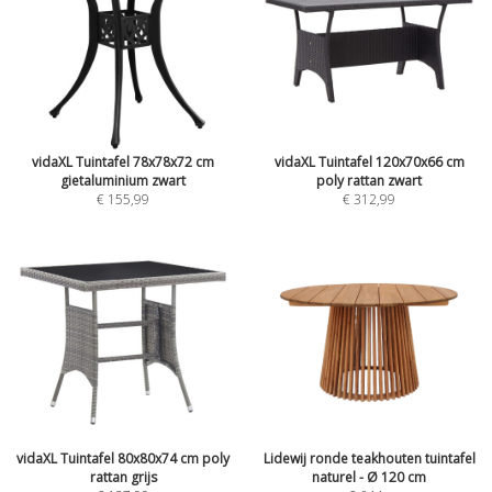
vidaXL Tuintafel 78x78x72 cm
vidaXL Tuintafel 120x70x66 cm
gietaluminium zwart
poly rattan zwart
€ 155,99
€ 312,99
vidaXL Tuintafel 80x80x74 cm poly
Lidewij ronde teakhouten tuintafel
rattan grijs
naturel - Ø 120 cm