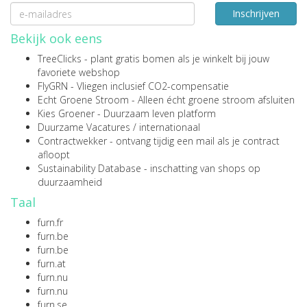
Inschrijven
Bekijk ook eens
TreeClicks
- plant gratis bomen als je winkelt bij jouw
favoriete webshop
FlyGRN
- Vliegen inclusief CO2-compensatie
Echt Groene Stroom
- Alleen écht groene stroom afsluiten
Kies Groener
- Duurzaam leven platform
Duurzame Vacatures
/
internationaal
Contractwekker
- ontvang tijdig een mail als je contract
afloopt
Sustainability Database
- inschatting van shops op
duurzaamheid
Taal
furn.fr
furn.be
furn.be
furn.at
furn.nu
furn.nu
furn.se