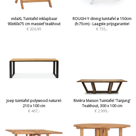
vidaXL Tuintafel inklapbaar
ROUGH-Y dining tuintafel ø 150cm
90x60x75 cm massief teakhout
(h:75cm) - Laagste prijsgarantie!
€ 206,99
€ 755
,-
Joep tuintafel polywood naturel-
Rivièra Maison Tuintafel 'Tanjung'
210 x 100 cm
Teakhout, 300 x 100 cm
€ 467
,-
€ 2.999
,-