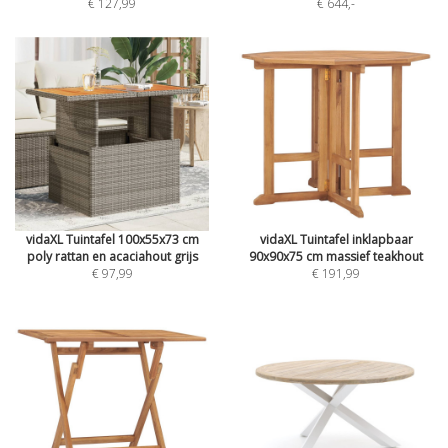
€ 127,99
€ 644
,-
vidaXL Tuintafel 100x55x73 cm
vidaXL Tuintafel inklapbaar
poly rattan en acaciahout grijs
90x90x75 cm massief teakhout
€ 97,99
€ 191,99