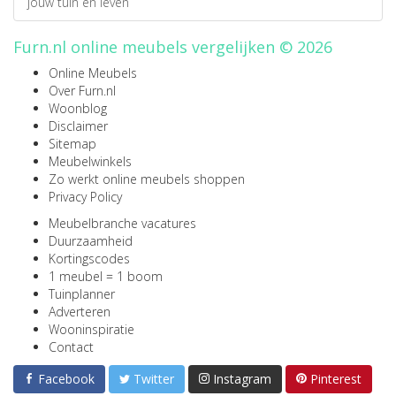
jouw tuin en leven
Furn.nl online meubels vergelijken © 2026
Online Meubels
Over Furn.nl
Woonblog
Disclaimer
Sitemap
Meubelwinkels
Zo werkt online meubels shoppen
Privacy Policy
Meubelbranche vacatures
Duurzaamheid
Kortingscodes
1 meubel = 1 boom
Tuinplanner
Adverteren
Wooninspiratie
Contact
Facebook
Twitter
Instagram
Pinterest