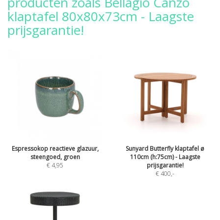
producten zoals Bellagio Canzo
klaptafel 80x80x73cm - Laagste
prijsgarantie!
Espressokop reactieve glazuur,
Sunyard Butterfly klaptafel ø
steengoed, groen
110cm (h:75cm) - Laagste
€ 4,95
prijsgarantie!
€ 400
,-