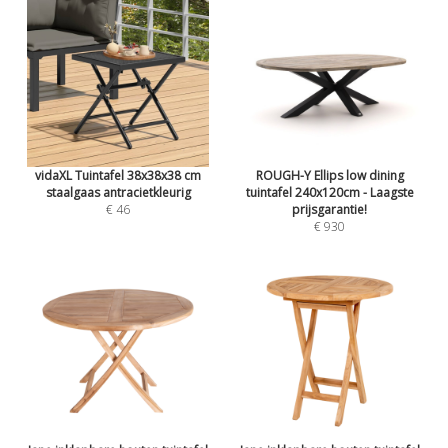
vidaXL Tuintafel 38x38x38 cm
ROUGH-Y Ellips low dining
staalgaas antracietkleurig
tuintafel 240x120cm - Laagste
€ 46
prijsgarantie!
€ 930