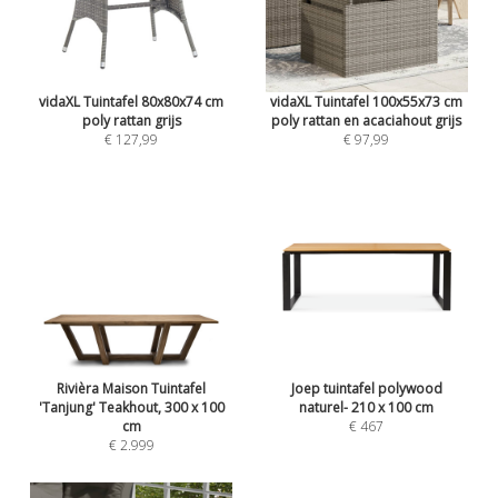
vidaXL Tuintafel 80x80x74 cm
vidaXL Tuintafel 100x55x73 cm
poly rattan grijs
poly rattan en acaciahout grijs
€ 127,99
€ 97,99
Rivièra Maison Tuintafel
Joep tuintafel polywood
'Tanjung' Teakhout, 300 x 100
naturel- 210 x 100 cm
cm
€ 467
€ 2.999