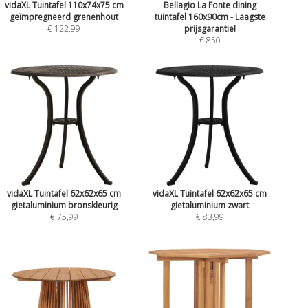
vidaXL Tuintafel 110x74x75 cm
Bellagio La Fonte dining
geïmpregneerd grenenhout
tuintafel 160x90cm - Laagste
€ 122,99
prijsgarantie!
€ 850
vidaXL Tuintafel 62x62x65 cm
vidaXL Tuintafel 62x62x65 cm
gietaluminium bronskleurig
gietaluminium zwart
€ 75,99
€ 83,99