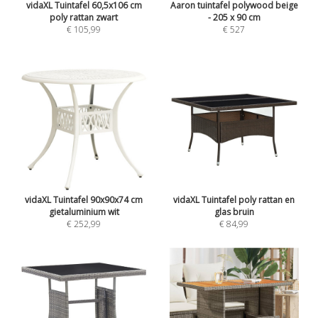
vidaXL Tuintafel 60,5x106 cm
Aaron tuintafel polywood beige
poly rattan zwart
- 205 x 90 cm
€ 105,99
€ 527
vidaXL Tuintafel 90x90x74 cm
vidaXL Tuintafel poly rattan en
gietaluminium wit
glas bruin
€ 252,99
€ 84,99