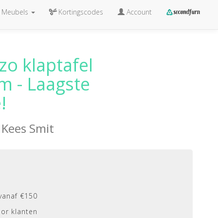
Meubels
Kortingscodes
Account
zo klaptafel
 - Laagste
!
n
Kees Smit
vanaf €150
or klanten