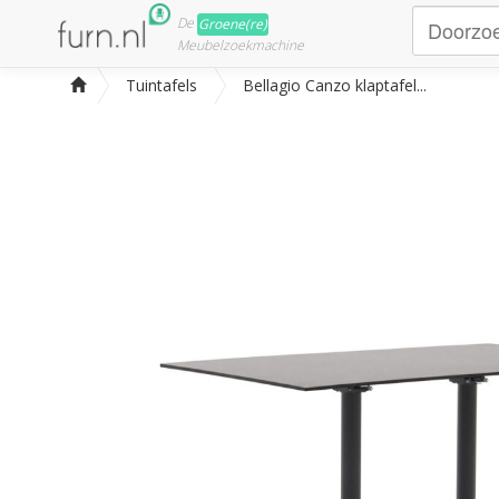
De
Groene(re)
Meubelzoekmachine
Tuintafels
Bellagio Canzo klaptafel...