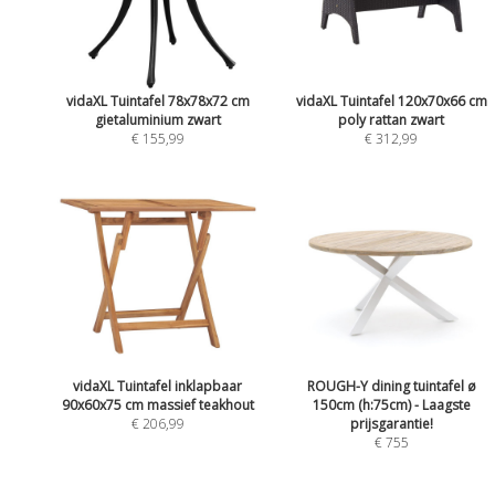
vidaXL Tuintafel 78x78x72 cm
vidaXL Tuintafel 120x70x66 cm
gietaluminium zwart
poly rattan zwart
€ 155,99
€ 312,99
vidaXL Tuintafel inklapbaar
ROUGH-Y dining tuintafel ø
90x60x75 cm massief teakhout
150cm (h:75cm) - Laagste
€ 206,99
prijsgarantie!
€ 755