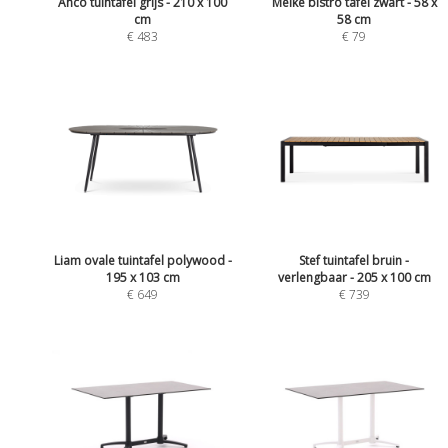
Anco tuintafel grijs - 210 x 100
Meike bistro tafel zwart - 58 x
cm
58 cm
€ 483
€ 79
Liam ovale tuintafel polywood -
Stef tuintafel bruin -
195 x 103 cm
verlengbaar - 205 x 100 cm
€ 649
€ 739