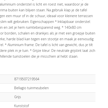
luminium onderstel is licht en roest niet, waardoor je de
prima buiten kan blijven staan. Na gebruik klap je de tafel
gen een muur of in de schuur, ideaal voor kleinere terrassen
slim wilt gebruiken. Eigenschappen * Inklapbaar onderstel:
el in en zet je hem ruimtebesparend weg. * 140x80 cm
oor borden, schalen en drankjes als je met een groepje buiten
terke, harde blad kan tegen een stootje en maak je eenvoudig
 * Aluminium frame: De tafel is licht van gewicht, dus je tilt
 plek in je tuin. * Grijze kleur: De neutrale grijstint laat zich
llende tuinstoelen die je misschien al hebt staan.
8719507219564
Bellagio tuinmeubelen
Grijs
Kunststof