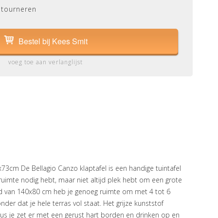
etourneren
Bestel bij Kees Smit
voeg toe aan verlanglijst
73cm De Bellagio Canzo klaptafel is een handige tuintafel
elruimte nodig hebt, maar niet altijd plek hebt om een grote
lad van 140x80 cm heb je genoeg ruimte om met 4 tot 6
der dat je hele terras vol staat. Het grijze kunststof
, dus je zet er met een gerust hart borden en drinken op en