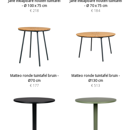
Jane inklapbare houten tuintafel
Jane inklapbare houten tuintafel
- Ø 100 x 75 cm
- Ø 70 x 75 cm
€ 218
€ 184
Matteo ronde tuintafel bruin -
Matteo ronde tuintafel bruin -
Ø70 cm
Ø130 cm
€ 177
€ 513