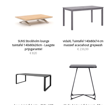
SUNS Stockholm lounge
vidaXL Tuintafel 140x80x74 cm
tuintafel 140x80x26cm - Laagste
massief acaciahout greywash
prijsgarantie!
€ 236,99
€ 820