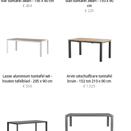
Ivar tuintafel zwart - 195 x 90 cm
Stan tuintafel zwart - 150 x 90
€ 494
cm
€ 220
Lasse aluminium tuintafel wit -
Arvin uitschuifbare tuintafel
houten tafelblad - 205 x 90 cm
bruin - 152 tot 210 x 90 cm
€ 506
€ 1.025