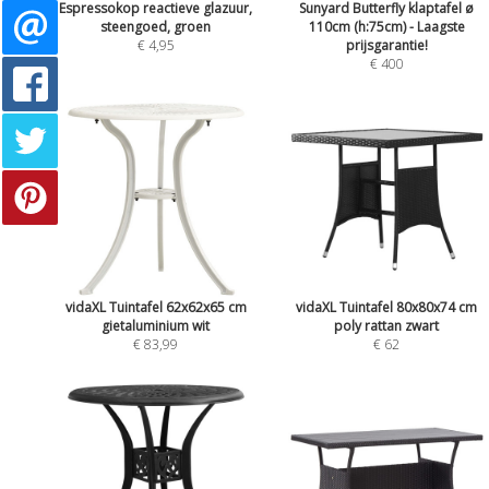
Espressokop reactieve glazuur,
Sunyard Butterfly klaptafel ø
steengoed, groen
110cm (h:75cm) - Laagste
€ 4,95
prijsgarantie!
€ 400
vidaXL Tuintafel 62x62x65 cm
vidaXL Tuintafel 80x80x74 cm
gietaluminium wit
poly rattan zwart
€ 83,99
€ 62