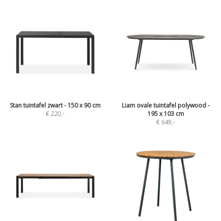
Stan tuintafel zwart - 150 x 90 cm
Liam ovale tuintafel polywood -
€ 220
,-
195 x 103 cm
€ 649
,-