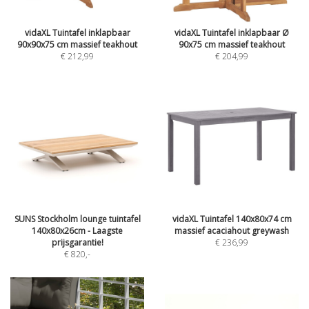
vidaXL Tuintafel inklapbaar
vidaXL Tuintafel inklapbaar Ø
90x90x75 cm massief teakhout
90x75 cm massief teakhout
€ 212,99
€ 204,99
SUNS Stockholm lounge tuintafel
vidaXL Tuintafel 140x80x74 cm
140x80x26cm - Laagste
massief acaciahout greywash
prijsgarantie!
€ 236,99
€ 820
,-