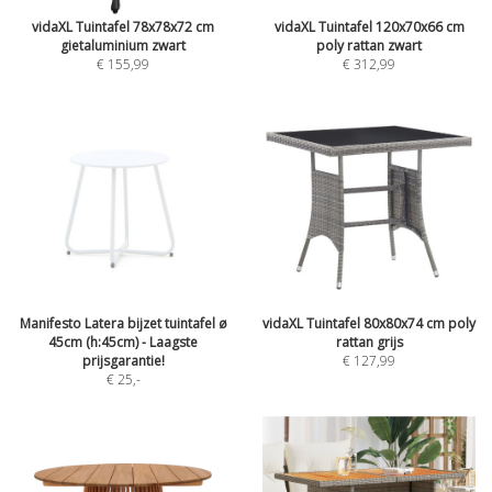
vidaXL Tuintafel 78x78x72 cm
vidaXL Tuintafel 120x70x66 cm
gietaluminium zwart
poly rattan zwart
€ 155,99
€ 312,99
Manifesto Latera bijzet tuintafel ø
vidaXL Tuintafel 80x80x74 cm poly
45cm (h:45cm) - Laagste
rattan grijs
prijsgarantie!
€ 127,99
€ 25
,-