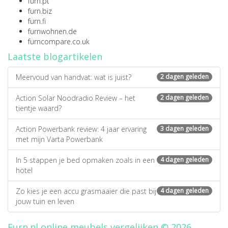
furn.pt
furn.biz
furn.fi
furnwohnen.de
furncompare.co.uk
Laatste blogartikelen
Meervoud van handvat: wat is juist?
2 dagen geleden
Action Solar Noodradio Review – het
2 dagen geleden
tientje waard?
Action Powerbank review: 4 jaar ervaring
3 dagen geleden
met mijn Varta Powerbank
In 5 stappen je bed opmaken zoals in een
4 dagen geleden
hotel
Zo kies je een accu grasmaaier die past bij
4 dagen geleden
jouw tuin en leven
Furn.nl online meubels vergelijken © 2026