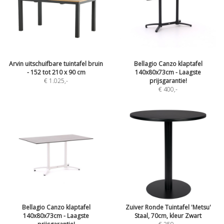
Arvin uitschuifbare tuintafel bruin
Bellagio Canzo klaptafel
- 152 tot 210 x 90 cm
140x80x73cm - Laagste
€ 1.025
,-
prijsgarantie!
€ 400
,-
Bellagio Canzo klaptafel
Zuiver Ronde Tuintafel 'Metsu'
140x80x73cm - Laagste
Staal, 70cm, kleur Zwart