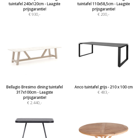
tuintafel 240x120cm - Laagste
tuintafel 110x58,5cm - Laagste
prijsgarantie!
prijsgarantie!
€ 930
,-
€ 200
,-
Bellagio Bresimo dining tuintafel
Anco tuintafel grijs - 210 x 100 cm
317x100cm - Laagste
€ 483
,-
prijsgarantie!
€ 2.440
,-