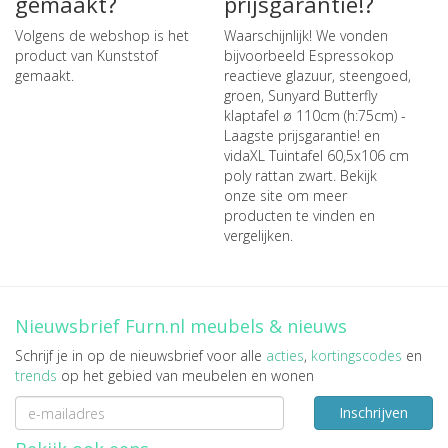
gemaakt?
prijsgarantie!?
Volgens de webshop is het
Waarschijnlijk! We vonden
product van Kunststof
bijvoorbeeld
Espressokop
gemaakt.
reactieve glazuur, steengoed,
groen
,
Sunyard Butterfly
klaptafel ø 110cm (h:75cm) -
Laagste prijsgarantie!
en
vidaXL Tuintafel 60,5x106 cm
poly rattan zwart
. Bekijk
onze site om meer
producten te vinden en
vergelijken.
Nieuwsbrief Furn.nl meubels & nieuws
Schrijf je in op de nieuwsbrief voor alle
acties
,
kortingscodes
en
trends
op het gebied van meubelen en wonen
Inschrijven