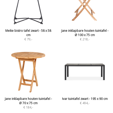
Meike bistro tafel zwart - 58 x 58
Jane inklapbare houten tuintafel -
cm
Ø 100 x 75 cm
€ 79
,-
€ 218
,-
Jane inklapbare houten tuintafel -
Ivar tuintafel zwart - 195 x 90 cm
Ø 70 x 75 cm
€ 494
,-
€ 184
,-