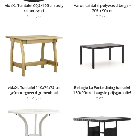
vidaXL Tuintafel 60,5x106 cm poly
Aaron tuintafel polywood beige -
rattan zwart
205 x 90 cm
€ 111,99
€ 527
,-
vidaXL Tuintafel 110x74x75 cm
Bellagio La Fonte dining tuintafel
geïmpregneerd grenenhout
160x90cm - Laagste prijsgarantie!
€ 122,99
€ 850
,-