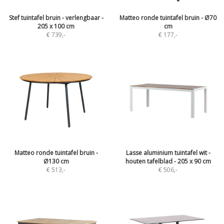
Stef tuintafel bruin - verlengbaar -
Matteo ronde tuintafel bruin - Ø70
205 x 100 cm
cm
€ 739
,-
€ 177
,-
Matteo ronde tuintafel bruin -
Lasse aluminium tuintafel wit -
Ø130 cm
houten tafelblad - 205 x 90 cm
€ 513
,-
€ 506
,-