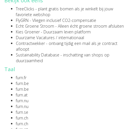
Bekijk ook eens
TreeClicks
- plant gratis bomen als je winkelt bij jouw
favoriete webshop
FlyGRN
- Vliegen inclusief CO2-compensatie
Echt Groene Stroom
- Alleen écht groene stroom afsluiten
Kies Groener
- Duurzaam leven platform
Duurzame Vacatures
/
internationaal
Contractwekker
- ontvang tijdig een mail als je contract
afloopt
Sustainability Database
- inschatting van shops op
duurzaamheid
Taal
furn.fr
furn.be
furn.be
furn.at
furn.nu
furn.nu
furn.se
furn.ch
furn.ch