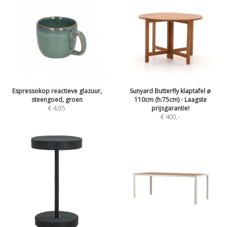
Espressokop reactieve glazuur,
Sunyard Butterfly klaptafel ø
steengoed, groen
110cm (h:75cm) - Laagste
€ 4,95
prijsgarantie!
€ 400
,-