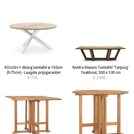
ROUGH-Y dining tuintafel ø 150cm
Rivièra Maison Tuintafel 'Tanjung'
(h:75cm) - Laagste prijsgarantie!
Teakhout, 300 x 100 cm
€ 755
,-
€ 2.999
,-