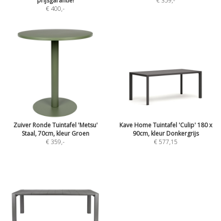
prijsgarantie!
€ 359
,-
€ 400
,-
Zuiver Ronde Tuintafel 'Metsu'
Kave Home Tuintafel 'Culip' 180 x
Staal, 70cm, kleur Groen
90cm, kleur Donkergrijs
€ 359
,-
€ 577,15