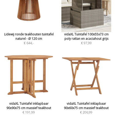
Lidewij ronde teakhouten tuintafel
vidaXL Tuintafel 100x55x73 cm
naturel - Ø 120 cm
poly rattan en acaciahout grijs
€ 644
,-
€ 97,99
vidaXL Tuintafel inklapbaar
vidaXL Tuintafel inklapbaar
90x90x75 cm massief teakhout
90x60x75 cm massief teakhout
€ 191,99
€ 206,99