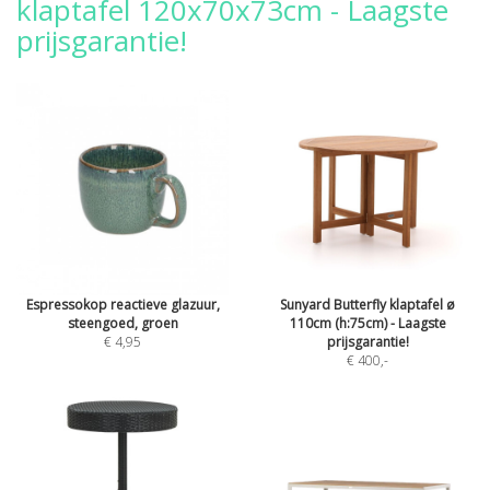
klaptafel 120x70x73cm - Laagste
prijsgarantie!
Espressokop reactieve glazuur,
Sunyard Butterfly klaptafel ø
steengoed, groen
110cm (h:75cm) - Laagste
€ 4,95
prijsgarantie!
€ 400
,-