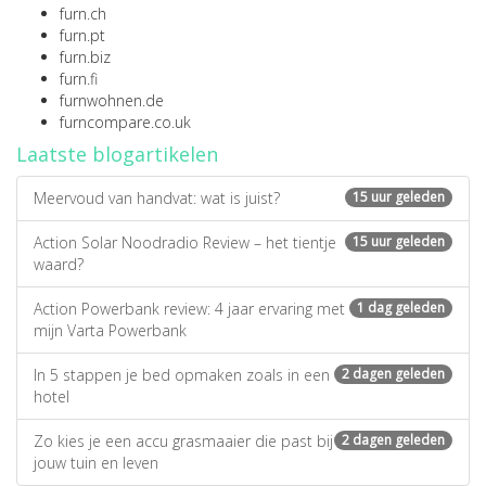
furn.ch
furn.pt
furn.biz
furn.fi
furnwohnen.de
furncompare.co.uk
Laatste blogartikelen
Meervoud van handvat: wat is juist?
15 uur geleden
Action Solar Noodradio Review – het tientje
15 uur geleden
waard?
Action Powerbank review: 4 jaar ervaring met
1 dag geleden
mijn Varta Powerbank
In 5 stappen je bed opmaken zoals in een
2 dagen geleden
hotel
Zo kies je een accu grasmaaier die past bij
2 dagen geleden
jouw tuin en leven