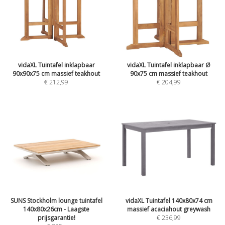
vidaXL Tuintafel inklapbaar
vidaXL Tuintafel inklapbaar Ø
90x90x75 cm massief teakhout
90x75 cm massief teakhout
€ 212,99
€ 204,99
SUNS Stockholm lounge tuintafel
vidaXL Tuintafel 140x80x74 cm
140x80x26cm - Laagste
massief acaciahout greywash
prijsgarantie!
€ 236,99