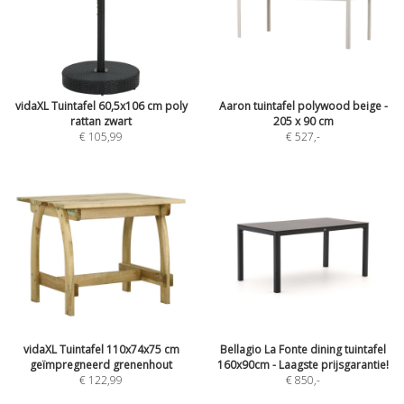
vidaXL Tuintafel 60,5x106 cm poly
Aaron tuintafel polywood beige -
rattan zwart
205 x 90 cm
€ 105,99
€ 527
,-
vidaXL Tuintafel 110x74x75 cm
Bellagio La Fonte dining tuintafel
geïmpregneerd grenenhout
160x90cm - Laagste prijsgarantie!
€ 122,99
€ 850
,-