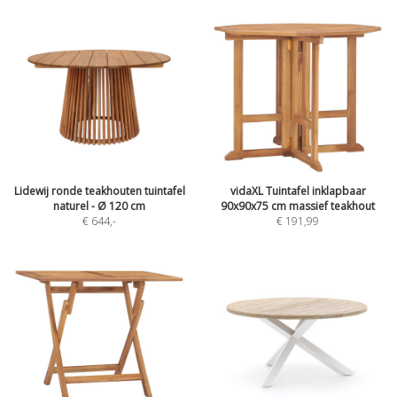
Lidewij ronde teakhouten tuintafel
vidaXL Tuintafel inklapbaar
naturel - Ø 120 cm
90x90x75 cm massief teakhout
€ 644
,-
€ 191,99