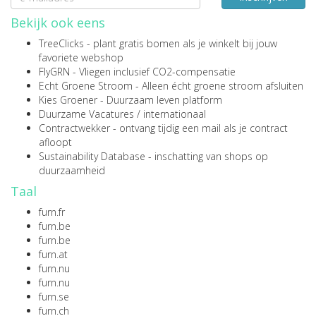
Bekijk ook eens
TreeClicks
- plant gratis bomen als je winkelt bij jouw
favoriete webshop
FlyGRN
- Vliegen inclusief CO2-compensatie
Echt Groene Stroom
- Alleen écht groene stroom afsluiten
Kies Groener
- Duurzaam leven platform
Duurzame Vacatures
/
internationaal
Contractwekker
- ontvang tijdig een mail als je contract
afloopt
Sustainability Database
- inschatting van shops op
duurzaamheid
Taal
furn.fr
furn.be
furn.be
furn.at
furn.nu
furn.nu
furn.se
furn.ch