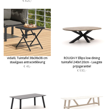
€ 820
,-
vidaXL Tuintafel 38x38x38 cm
ROUGH-Y Ellips low dining
staalgaas antracietkleurig
tuintafel 240x120cm - Laagste
€ 46
,-
prijsgarantie!
€ 930
,-