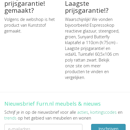
prijsgarantie!
Laagste
gemaakt?
prijsgarantie!?
Volgens de webshop is het
Waarschijnlijk! We vonden
product van Kunststof
bijvoorbeeld
Espressokop
gemaakt.
reactieve glazuur, steengoed,
groen
,
Sunyard Butterfly
klaptafel ø 110cm (h:75cm) -
Laagste prijsgarantie!
en
vidaXL Tuintafel 60,5x106 cm
poly rattan zwart
. Bekijk
onze site om meer
producten te vinden en
vergelijken.
Nieuwsbrief Furn.nl meubels & nieuws
Schrijf je in op de nieuwsbrief voor alle
acties
,
kortingscodes
en
trends
op het gebied van meubelen en wonen
Inschrijven