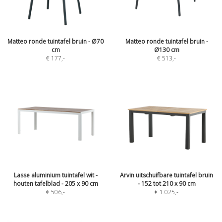
Matteo ronde tuintafel bruin - Ø70
Matteo ronde tuintafel bruin -
cm
Ø130 cm
€ 177
,-
€ 513
,-
Lasse aluminium tuintafel wit -
Arvin uitschuifbare tuintafel bruin
houten tafelblad - 205 x 90 cm
- 152 tot 210 x 90 cm
€ 506
,-
€ 1.025
,-