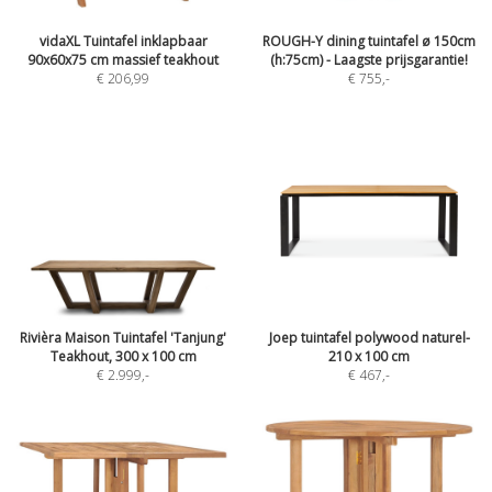
vidaXL Tuintafel inklapbaar
ROUGH-Y dining tuintafel ø 150cm
90x60x75 cm massief teakhout
(h:75cm) - Laagste prijsgarantie!
€ 206,99
€ 755
,-
Rivièra Maison Tuintafel 'Tanjung'
Joep tuintafel polywood naturel-
Teakhout, 300 x 100 cm
210 x 100 cm
€ 2.999
,-
€ 467
,-