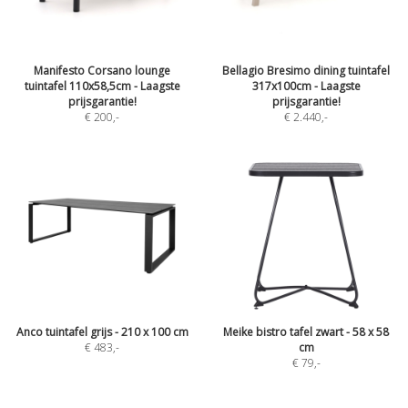
Manifesto Corsano lounge
Bellagio Bresimo dining tuintafel
tuintafel 110x58,5cm - Laagste
317x100cm - Laagste
prijsgarantie!
prijsgarantie!
€ 200
,-
€ 2.440
,-
Anco tuintafel grijs - 210 x 100 cm
Meike bistro tafel zwart - 58 x 58
€ 483
,-
cm
€ 79
,-